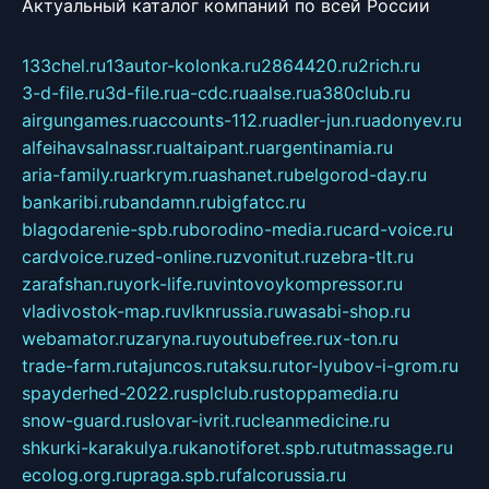
Актуальный каталог компаний по всей России
133chel.ru
13autor-kolonka.ru
2864420.ru
2rich.ru
3-d-file.ru
3d-file.ru
a-cdc.ru
aalse.ru
a380club.ru
airgungames.ru
accounts-112.ru
adler-jun.ru
adonyev.ru
alfeihavsalnassr.ru
altaipant.ru
argentinamia.ru
aria-family.ru
arkrym.ru
ashanet.ru
belgorod-day.ru
bankaribi.ru
bandamn.ru
bigfatcc.ru
blagodarenie-spb.ru
borodino-media.ru
card-voice.ru
cardvoice.ru
zed-online.ru
zvonitut.ru
zebra-tlt.ru
zarafshan.ru
york-life.ru
vintovoykompressor.ru
vladivostok-map.ru
vlknrussia.ru
wasabi-shop.ru
webamator.ru
zaryna.ru
youtubefree.ru
x-ton.ru
trade-farm.ru
tajuncos.ru
taksu.ru
tor-lyubov-i-grom.ru
spayderhed-2022.ru
splclub.ru
stoppamedia.ru
snow-guard.ru
slovar-ivrit.ru
cleanmedicine.ru
shkurki-karakulya.ru
kanotiforet.spb.ru
tutmassage.ru
ecolog.org.ru
praga.spb.ru
falcorussia.ru