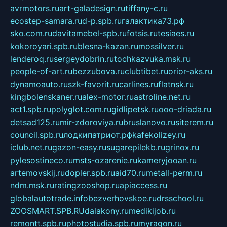
avrmotors.ru
art-galadesign.ru
tiffany-c.ru
ecostep-samara.ru
d-p.spb.ru
галактика73.рф
sko.com.ru
davitamebel-spb.ru
fotsis.ru
tesiaes.ru
kokoroyari.spb.ru
blesna-kazan.ru
mossilver.ru
lenderoq.ru
sergeydobrin.ru
tochkazvuka.msk.ru
people-of-art.ru
bezzubova.ru
clubtibet.ru
orior-aks.ru
dynamoauto.ru
szk-favorit.ru
carlines.ru
flatnsk.ru
kingbolenskaner.ru
alex-motor.ru
astroline.net.ru
act1.spb.ru
polyglot.com.ru
gidlipetsk.ru
ooo-driada.ru
detsad125.ru
mir-zdoroviya.ru
bruslanovo.ru
siterem.ru
council.spb.ru
лодкипатриот.рф
kafekolizey.ru
iclub.net.ru
gazon-easy.ru
sugarepilekb.ru
grinox.ru
pylesostineco.ru
msts-ozarenie.ru
kameryjooan.ru
artemovskij.ru
dopler.spb.ru
aid70.ru
metall-perm.ru
ndm.msk.ru
ratingzooshop.ru
apiaccess.ru
globalautotrade.info
bezverhovskoe.ru
drsschool.ru
ZOOSMART.SPB.RU
dalakony.ru
medikijob.ru
remontt.spb.ru
photostudia.spb.ru
myragon.ru