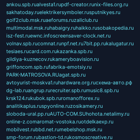
ankou.spb.ru
alvesta1.ru
pdf-creator.ru
nix-files.org.ru
sakhatoday.ru
elektrikersymboler.ru
sputnikyes.ru
golf2club.msk.ru
aeforums.ru
zallclub.ru
multimodal.msk.ru
habaigry.ru
haikko.ru
sobakopedia.ru
isz-fest.ru
ewnc.info
screensaver-clock.net.ru
volnav.spb.ru
comnat.ru
npf.net.ru
7bit.pp.ru
kalugatur.ru
tesiaes.ru
card.com.ru
kazanka.spb.ru
gildiya-kuznecov.ru
kameryboavision.ru
griffoncom.spb.ru
fabrika-emotsiy.ru
PARK-MATROSOVA.RU
agat.spb.ru
avtoyurist-moskva1.ru
hardware.org.ru
схема-авто.рф
dg-lab.ru
angrup.ru
recruiter.spb.ru
music8.spb.ru
krsk124.ru
kubok.spb.ru
romanofforex.ru
analitikaplus.ru
spyonline.ru
zosikamery.ru
sloboda-ural.pp.ru
AUTO-COM.SU
hohota.net
alimy.ru
online-z.com
aromat-vostoka.ru
otdelkaexp.ru
mobilvest.ru
bbd.net.ru
mebelshop.msk.ru
smp-forum.ru
bastion-td.ru
kosmoscreative.ru