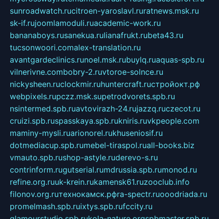
sunroadwatch.ru
citroen-yaroslavl.ru
ratnews.msk.ru
sk-if.ru
joomlamoduli.ru
academic-work.ru
bananaboys.ru
sanekua.ru
lianafrukt.ru
beta43.ru
tucsonwoori.com
alex-translation.ru
avantgardeclinics.ru
noel.msk.ru
buylq.ru
aquas-spb.ru
vilnerivne.com
bobry-2.ru
vtoroe-solnce.ru
nickysheen.ru
clockmir.ru
huntercraft.ru
стройокт.рф
webpixels.ru
pczz.msk.su
petrodvorets.spb.ru
nsintermed.spb.ru
avtovirazh-24.ru
jazzq.ru
czecot.ru
cruizi.spb.ru
spasskaya.spb.ru
kniris.ru
vkpeople.com
maminy-mysli.ru
arionorel.ru
khuseniosif.ru
dotmediacup.spb.ru
mebel-tiraspol.ru
all-books.biz
vmauto.spb.ru
shop-astyle.ru
derevo-s.ru
contrinform.ru
gutserial.ru
mdrussia.spb.ru
monod.ru
refine.org.ru
uk-krein.ru
kamensk61.ru
zooclub.info
filonov.org.ru
технокамск.рф
ra-spectr.ru
ooodriada.ru
promelmash.spb.ru
ixtys.spb.ru
fccity.ru
glamourstudio.spb.ru
kola-nature.org
spbmaster.spb.ru