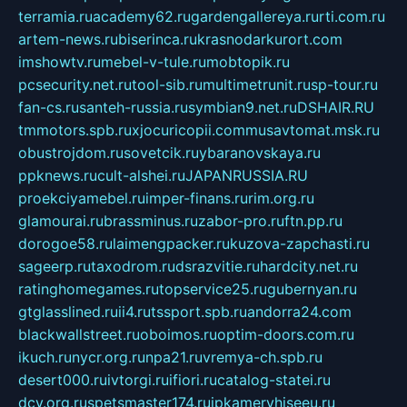
terramia.ru
academy62.ru
gardengallereya.ru
rti.com.ru
artem-news.ru
biserinca.ru
krasnodarkurort.com
imshowtv.ru
mebel-v-tule.ru
mobtopik.ru
pcsecurity.net.ru
tool-sib.ru
multimetrunit.ru
sp-tour.ru
fan-cs.ru
santeh-russia.ru
symbian9.net.ru
DSHAIR.RU
tmmotors.spb.ru
xjocuricopii.com
musavtomat.msk.ru
obustrojdom.ru
sovetcik.ru
ybaranovskaya.ru
ppknews.ru
cult-alshei.ru
JAPANRUSSIA.RU
proekciyamebel.ru
imper-finans.ru
rim.org.ru
glamourai.ru
brassminus.ru
zabor-pro.ru
ftn.pp.ru
dorogoe58.ru
laimengpacker.ru
kuzova-zapchasti.ru
sageerp.ru
taxodrom.ru
dsrazvitie.ru
hardcity.net.ru
ratinghomegames.ru
topservice25.ru
gubernyan.ru
gtglasslined.ru
ii4.ru
tssport.spb.ru
andorra24.com
blackwallstreet.ru
oboimos.ru
optim-doors.com.ru
ikuch.ru
nycr.org.ru
npa21.ru
vremya-ch.spb.ru
desert000.ru
ivtorgi.ru
ifiori.ru
catalog-statei.ru
dcv.org.ru
spetsmaster174.ru
ipkameryhiseeu.ru