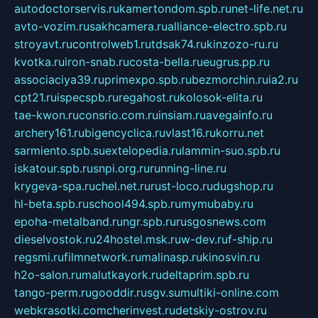
autodoctorservis.ru
kamertondom.spb.ru
net-life.net.ru
avto-vozim.ru
sakhcamera.ru
alliance-electro.spb.ru
stroyavt.ru
controlweb1.ru
tdsak74.ru
kinzozo-ru.ru
kvotka.ru
iron-snab.ru
costa-bella.ru
eugrus.pp.ru
associaciya39.ru
primexpo.spb.ru
bezmorchin.ru
ia2.ru
cpt21.ru
ispecspb.ru
regahost.ru
kolosok-elita.ru
tae-kwon.ru
consrio.com.ru
insiam.ru
avegainfo.ru
archery161.ru
bigencyclica.ru
vlast16.ru
korru.net
sarmiento.spb.su
extelopedia.ru
lammin-suo.spb.ru
iskatour.spb.ru
snpi.org.ru
running-line.ru
krygeva-spa.ru
chel.net.ru
rust-loco.ru
dugshop.ru
hl-beta.spb.ru
school494.spb.ru
mymubaby.ru
epoha-metalband.ru
ngr.spb.ru
rusgosnews.com
dieselvostok.ru
24hostel.msk.ru
w-dev.ru
f-ship.ru
regsmi.ru
filmnetwork.ru
malinasp.ru
kinosvin.ru
h2o-salon.ru
malutkayork.ru
deltaprim.spb.ru
tango-perm.ru
gooddir.ru
sgv.su
multiki-online.com
webkrasotki.com
cherinvest.ru
detskiy-ostrov.ru