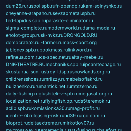
dum26.ru
ruspol.spb.ru
fr-opendp.ru
kam-solnyshko.ru
cheyenne-arapaho.ru
sevzapmetal.spb.ru
ted-lapidus.spb.ru
parasite-eliminator.ru
sigma-complete.ru
modernworld.ru
dama-moda.ru
eholot-group.ru
sk-nvkz.ru
DRONGOLD.RU
democratia2.ru
i-farmer.ru
mass-sport.org
jablonex.spb.ru
bookmess.ru
linkword.ru
refineua.com.ru
cs-spec.net.ru
altay-mebel.ru
DNK-THEATRE.RU
mechaniks.spb.ru
ipcamtechage.ru
skosta.ru
a-sun.ru
stroy-ldsp.ru
snowlands.org.ru
childrensshoes.ru
mrlizzy.ru
mebelsofiakrd.ru
bulizhenko.ru
rumantick.net.ru
mtszerno.ru
daily-fishing.ru
glushiteli-v-spb.ru
megasat.org.ru
localization.net.ru
flyingfish.pp.ru
ds5teremok.ru
aclib.spb.ru
komissionka30.ru
mag-profit.ru
icentre-74.ru
leasing-nsk.ru
hd39.ru
rcd.com.ru
bioprot.ru
deltaextreme.ru
mirkotlov07.ru
mycrossway.ru
temamedia.ru
art-fusing.ru
cbslefort.ru