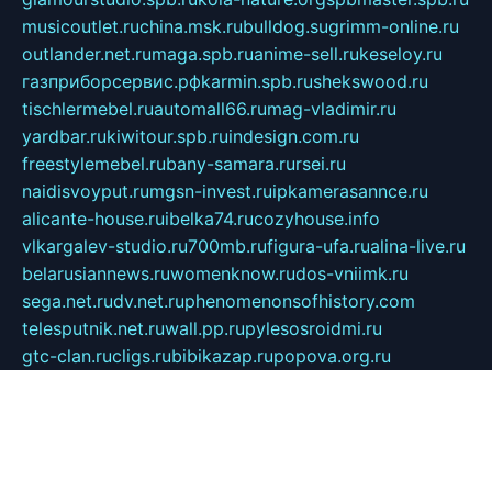
musicoutlet.ru
china.msk.ru
bulldog.su
grimm-online.ru
outlander.net.ru
maga.spb.ru
anime-sell.ru
keseloy.ru
газприборсервис.рф
karmin.spb.ru
shekswood.ru
tischlermebel.ru
automall66.ru
mag-vladimir.ru
yardbar.ru
kiwitour.spb.ru
indesign.com.ru
freestylemebel.ru
bany-samara.ru
rsei.ru
naidisvoyput.ru
mgsn-invest.ru
ipkamerasannce.ru
alicante-house.ru
ibelka74.ru
cozyhouse.info
vlkargalev-studio.ru
700mb.ru
figura-ufa.ru
alina-live.ru
belarusiannews.ru
womenknow.ru
dos-vniimk.ru
sega.net.ru
dv.net.ru
phenomenonsofhistory.com
telesputnik.net.ru
wall.pp.ru
pylesosroidmi.ru
gtc-clan.ru
cligs.ru
bibikazap.ru
popova.org.ru
netwhistler.spb.ru
bellvil.ru
bonzon.ru
iss-vladik.ru
defiparis.net.ru
las-gryzas.ru
amku.ru
electednews.spb.ru
feather.org.ru
spar72.ru
tankiigri.ru
dominus.com.ru
ibtree.ru
sanykool.pp.ru
unixlib.org.ru