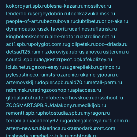
kokoroyari.spb.ru
blesna-kazan.ru
mossilver.ru
lenderoq.ru
sergeydobrin.ru
tochkazvuka.msk.ru
people-of-art.ru
bezzubova.ru
clubtibet.ru
orior-aks.ru
dynamoauto.ru
szk-favorit.ru
carlines.ru
flatnsk.ru
kingbolenskaner.ru
alex-motor.ru
astroline.net.ru
act1.spb.ru
polyglot.com.ru
gidlipetsk.ru
ooo-driada.ru
detsad125.ru
mir-zdoroviya.ru
bruslanovo.ru
siterem.ru
council.spb.ru
лодкипатриот.рф
kafekolizey.ru
iclub.net.ru
gazon-easy.ru
sugarepilekb.ru
grinox.ru
pylesostineco.ru
msts-ozarenie.ru
kameryjooan.ru
artemovskij.ru
dopler.spb.ru
aid70.ru
metall-perm.ru
ndm.msk.ru
ratingzooshop.ru
apiaccess.ru
globalautotrade.info
bezverhovskoe.ru
drsschool.ru
ZOOSMART.SPB.RU
dalakony.ru
medikijob.ru
remontt.spb.ru
photostudia.spb.ru
myragon.ru
terramia.ru
academy62.ru
gardengallereya.ru
rti.com.ru
artem-news.ru
biserinca.ru
krasnodarkurort.com
imshowtv.ru
mebel-v-tule.ru
mobtopik.ru