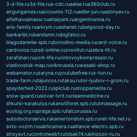
3-d-file.ru
3d-file.ru
a-cdc.ru
aalse.ru
a380club.ru
airgungames.ru
accounts-112.ru
adler-jun.ru
adonyev.ru
alfeihavsalnassr.ru
altaipant.ru
argentinamia.ru
aria-family.ru
arkrym.ru
ashanet.ru
belgorod-day.ru
bankaribi.ru
bandamn.ru
bigfatcc.ru
blagodarenie-spb.ru
borodino-media.ru
card-voice.ru
cardvoice.ru
zed-online.ru
zvonitut.ru
zebra-tlt.ru
zarafshan.ru
york-life.ru
vintovoykompressor.ru
vladivostok-map.ru
vlknrussia.ru
wasabi-shop.ru
webamator.ru
zaryna.ru
youtubefree.ru
x-ton.ru
trade-farm.ru
tajuncos.ru
taksu.ru
tor-lyubov-i-grom.ru
spayderhed-2022.ru
splclub.ru
stoppamedia.ru
snow-guard.ru
slovar-ivrit.ru
cleanmedicine.ru
shkurki-karakulya.ru
kanotiforet.spb.ru
tutmassage.ru
ecolog.org.ru
praga.spb.ru
falcorussia.ru
autodoctorservis.ru
kamertondom.spb.ru
net-life.net.ru
avto-vozim.ru
sakhcamera.ru
alliance-electro.spb.ru
stroyavt.ru
controlweb1.ru
tdsak74.ru
kinzozo-ru.ru