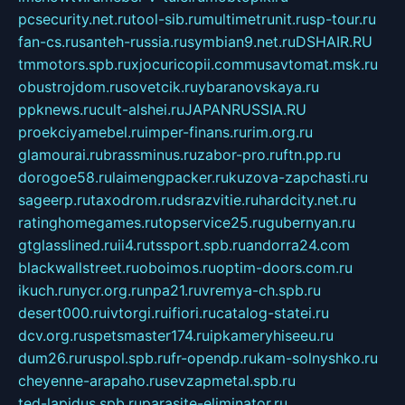
pcsecurity.net.ru
tool-sib.ru
multimetrunit.ru
sp-tour.ru
fan-cs.ru
santeh-russia.ru
symbian9.net.ru
DSHAIR.RU
tmmotors.spb.ru
xjocuricopii.com
musavtomat.msk.ru
obustrojdom.ru
sovetcik.ru
ybaranovskaya.ru
ppknews.ru
cult-alshei.ru
JAPANRUSSIA.RU
proekciyamebel.ru
imper-finans.ru
rim.org.ru
glamourai.ru
brassminus.ru
zabor-pro.ru
ftn.pp.ru
dorogoe58.ru
laimengpacker.ru
kuzova-zapchasti.ru
sageerp.ru
taxodrom.ru
dsrazvitie.ru
hardcity.net.ru
ratinghomegames.ru
topservice25.ru
gubernyan.ru
gtglasslined.ru
ii4.ru
tssport.spb.ru
andorra24.com
blackwallstreet.ru
oboimos.ru
optim-doors.com.ru
ikuch.ru
nycr.org.ru
npa21.ru
vremya-ch.spb.ru
desert000.ru
ivtorgi.ru
ifiori.ru
catalog-statei.ru
dcv.org.ru
spetsmaster174.ru
ipkameryhiseeu.ru
dum26.ru
ruspol.spb.ru
fr-opendp.ru
kam-solnyshko.ru
cheyenne-arapaho.ru
sevzapmetal.spb.ru
ted-lapidus.spb.ru
parasite-eliminator.ru