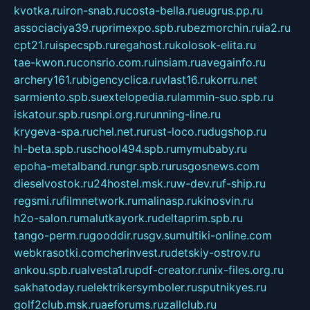
kvotka.ru
iron-snab.ru
costa-bella.ru
eugrus.pp.ru
associaciya39.ru
primexpo.spb.ru
bezmorchin.ru
ia2.ru
cpt21.ru
ispecspb.ru
regahost.ru
kolosok-elita.ru
tae-kwon.ru
consrio.com.ru
insiam.ru
avegainfo.ru
archery161.ru
bigencyclica.ru
vlast16.ru
korru.net
sarmiento.spb.su
extelopedia.ru
lammin-suo.spb.ru
iskatour.spb.ru
snpi.org.ru
running-line.ru
krygeva-spa.ru
chel.net.ru
rust-loco.ru
dugshop.ru
hl-beta.spb.ru
school494.spb.ru
mymubaby.ru
epoha-metalband.ru
ngr.spb.ru
rusgosnews.com
dieselvostok.ru
24hostel.msk.ru
w-dev.ru
f-ship.ru
regsmi.ru
filmnetwork.ru
malinasp.ru
kinosvin.ru
h2o-salon.ru
malutkayork.ru
deltaprim.spb.ru
tango-perm.ru
gooddir.ru
sgv.su
multiki-online.com
webkrasotki.com
cherinvest.ru
detskiy-ostrov.ru
ankou.spb.ru
alvesta1.ru
pdf-creator.ru
nix-files.org.ru
sakhatoday.ru
elektrikersymboler.ru
sputnikyes.ru
golf2club.msk.ru
aeforums.ru
zallclub.ru