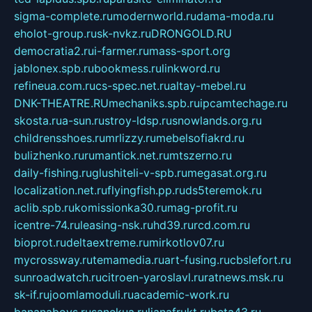
sigma-complete.ru
modernworld.ru
dama-moda.ru
eholot-group.ru
sk-nvkz.ru
DRONGOLD.RU
democratia2.ru
i-farmer.ru
mass-sport.org
jablonex.spb.ru
bookmess.ru
linkword.ru
refineua.com.ru
cs-spec.net.ru
altay-mebel.ru
DNK-THEATRE.RU
mechaniks.spb.ru
ipcamtechage.ru
skosta.ru
a-sun.ru
stroy-ldsp.ru
snowlands.org.ru
childrensshoes.ru
mrlizzy.ru
mebelsofiakrd.ru
bulizhenko.ru
rumantick.net.ru
mtszerno.ru
daily-fishing.ru
glushiteli-v-spb.ru
megasat.org.ru
localization.net.ru
flyingfish.pp.ru
ds5teremok.ru
aclib.spb.ru
komissionka30.ru
mag-profit.ru
icentre-74.ru
leasing-nsk.ru
hd39.ru
rcd.com.ru
bioprot.ru
deltaextreme.ru
mirkotlov07.ru
mycrossway.ru
temamedia.ru
art-fusing.ru
cbslefort.ru
sunroadwatch.ru
citroen-yaroslavl.ru
ratnews.msk.ru
sk-if.ru
joomlamoduli.ru
academic-work.ru
bananaboys.ru
sanekua.ru
lianafrukt.ru
beta43.ru