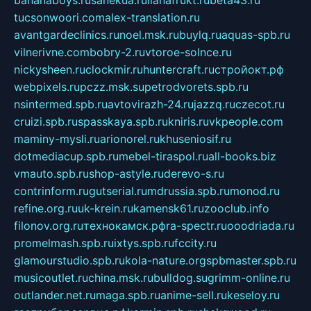
tucsonwoori.com
alex-translation.ru
avantgardeclinics.ru
noel.msk.ru
buylq.ru
aquas-spb.ru
vilnerivne.com
bobry-2.ru
vtoroe-solnce.ru
nickysheen.ru
clockmir.ru
huntercraft.ru
стройокт.рф
webpixels.ru
pczz.msk.su
petrodvorets.spb.ru
nsintermed.spb.ru
avtovirazh-24.ru
jazzq.ru
czecot.ru
cruizi.spb.ru
spasskaya.spb.ru
kniris.ru
vkpeople.com
maminy-mysli.ru
arionorel.ru
khuseniosif.ru
dotmediacup.spb.ru
mebel-tiraspol.ru
all-books.biz
vmauto.spb.ru
shop-astyle.ru
derevo-s.ru
contrinform.ru
gutserial.ru
mdrussia.spb.ru
monod.ru
refine.org.ru
uk-krein.ru
kamensk61.ru
zooclub.info
filonov.org.ru
технокамск.рф
ra-spectr.ru
ooodriada.ru
promelmash.spb.ru
ixtys.spb.ru
fccity.ru
glamourstudio.spb.ru
kola-nature.org
spbmaster.spb.ru
musicoutlet.ru
china.msk.ru
bulldog.su
grimm-online.ru
outlander.net.ru
maga.spb.ru
anime-sell.ru
keseloy.ru