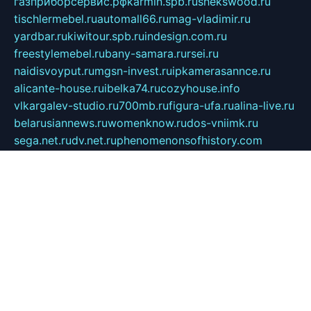
газприборсервис.рф
karmin.spb.ru
shekswood.ru
tischlermebel.ru
automall66.ru
mag-vladimir.ru
yardbar.ru
kiwitour.spb.ru
indesign.com.ru
freestylemebel.ru
bany-samara.ru
rsei.ru
naidisvoyput.ru
mgsn-invest.ru
ipkamerasannce.ru
alicante-house.ru
ibelka74.ru
cozyhouse.info
vlkargalev-studio.ru
700mb.ru
figura-ufa.ru
alina-live.ru
belarusiannews.ru
womenknow.ru
dos-vniimk.ru
sega.net.ru
dv.net.ru
phenomenonsofhistory.com
telesputnik.net.ru
wall.pp.ru
pylesosroidmi.ru
gtc-clan.ru
cligs.ru
bibikazap.ru
popova.org.ru
netwhistler.spb.ru
bellvil.ru
bonzon.ru
iss-vladik.ru
defiparis.net.ru
las-gryzas.ru
amku.ru
electednews.spb.ru
feather.org.ru
spar72.ru
tankiigri.ru
dominus.com.ru
ibtree.ru
sanykool.pp.ru
unixlib.org.ru
menatep.spb.ru
gartenterrassen.ru
printeka.ru
skvozilka.com.ru
parkovka-pub.ru
lovemobi.ru
art-ru.ru
emulatorz.com.ru
alucomp.com.ru
tatforum.com.ru