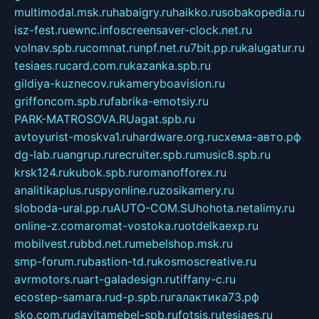
multimodal.msk.ru
habaigry.ru
haikko.ru
sobakopedia.ru
isz-fest.ru
ewnc.info
screensaver-clock.net.ru
volnav.spb.ru
comnat.ru
npf.net.ru
7bit.pp.ru
kalugatur.ru
tesiaes.ru
card.com.ru
kazanka.spb.ru
gildiya-kuznecov.ru
kameryboavision.ru
griffoncom.spb.ru
fabrika-emotsiy.ru
PARK-MATROSOVA.RU
agat.spb.ru
avtoyurist-moskva1.ru
hardware.org.ru
схема-авто.рф
dg-lab.ru
angrup.ru
recruiter.spb.ru
music8.spb.ru
krsk124.ru
kubok.spb.ru
romanofforex.ru
analitikaplus.ru
spyonline.ru
zosikamery.ru
sloboda-ural.pp.ru
AUTO-COM.SU
hohota.net
alimy.ru
online-z.com
aromat-vostoka.ru
otdelkaexp.ru
mobilvest.ru
bbd.net.ru
mebelshop.msk.ru
smp-forum.ru
bastion-td.ru
kosmoscreative.ru
avrmotors.ru
art-galadesign.ru
tiffany-c.ru
ecostep-samara.ru
d-p.spb.ru
галактика73.рф
sko.com.ru
davitamebel-spb.ru
fotsis.ru
tesiaes.ru