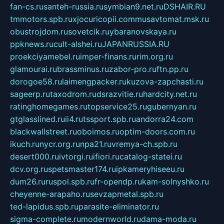
fan-cs.ru
santeh-russia.ru
symbian9.net.ru
DSHAIR.RU
tmmotors.spb.ru
xjocuricopii.com
musavtomat.msk.ru
obustrojdom.ru
sovetcik.ru
ybaranovskaya.ru
ppknews.ru
cult-alshei.ru
JAPANRUSSIA.RU
proekciyamebel.ru
imper-finans.ru
rim.org.ru
glamourai.ru
brassminus.ru
zabor-pro.ru
ftn.pp.ru
dorogoe58.ru
laimengpacker.ru
kuzova-zapchasti.ru
sageerp.ru
taxodrom.ru
dsrazvitie.ru
hardcity.net.ru
ratinghomegames.ru
topservice25.ru
gubernyan.ru
gtglasslined.ru
ii4.ru
tssport.spb.ru
andorra24.com
blackwallstreet.ru
oboimos.ru
optim-doors.com.ru
ikuch.ru
nycr.org.ru
npa21.ru
vremya-ch.spb.ru
desert000.ru
ivtorgi.ru
ifiori.ru
catalog-statei.ru
dcv.org.ru
spetsmaster174.ru
ipkameryhiseeu.ru
dum26.ru
ruspol.spb.ru
fr-opendp.ru
kam-solnyshko.ru
cheyenne-arapaho.ru
sevzapmetal.spb.ru
ted-lapidus.spb.ru
parasite-eliminator.ru
sigma-complete.ru
modernworld.ru
dama-moda.ru