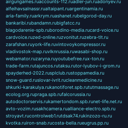
airgungames.ru
accounts-112.ru
adler-jun.ru
adonyev.ru
alfeihavsalnassr.ru
altaipant.ru
argentinamia.ru
aria-family.ru
arkrym.ru
ashanet.ru
belgorod-day.ru
bankaribi.ru
bandamn.ru
bigfatcc.ru
blagodarenie-spb.ru
borodino-media.ru
card-voice.ru
cardvoice.ru
zed-online.ru
zvonitut.ru
zebra-tlt.ru
zarafshan.ru
york-life.ru
vintovoykompressor.ru
vladivostok-map.ru
vlknrussia.ru
wasabi-shop.ru
webamator.ru
zaryna.ru
youtubefree.ru
x-ton.ru
trade-farm.ru
tajuncos.ru
taksu.ru
tor-lyubov-i-grom.ru
spayderhed-2022.ru
splclub.ru
stoppamedia.ru
snow-guard.ru
slovar-ivrit.ru
cleanmedicine.ru
shkurki-karakulya.ru
kanotiforet.spb.ru
tutmassage.ru
ecolog.org.ru
praga.spb.ru
falcorussia.ru
autodoctorservis.ru
kamertondom.spb.ru
net-life.net.ru
avto-vozim.ru
sakhcamera.ru
alliance-electro.spb.ru
stroyavt.ru
controlweb1.ru
tdsak74.ru
kinzozo-ru.ru
kvotka.ru
iron-snab.ru
costa-bella.ru
eugrus.pp.ru