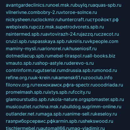
avantgardeclinics.ru
noel.msk.ru
buylq.ru
aquas-spb.ru
vilnerivne.com
bobry-2.ru
vtoroe-solnce.ru
nickysheen.ru
clockmir.ru
huntercraft.ru
стройокт.рф
webpixels.ru
pczz.msk.su
petrodvorets.spb.ru
nsintermed.spb.ru
avtovirazh-24.ru
jazzq.ru
czecot.ru
cruizi.spb.ru
spasskaya.spb.ru
kniris.ru
vkpeople.com
maminy-mysli.ru
arionorel.ru
khuseniosif.ru
dotmediacup.spb.ru
mebel-tiraspol.ru
all-books.biz
vmauto.spb.ru
shop-astyle.ru
derevo-s.ru
contrinform.ru
gutserial.ru
mdrussia.spb.ru
monod.ru
refine.org.ru
uk-krein.ru
kamensk61.ru
zooclub.info
filonov.org.ru
технокамск.рф
ra-spectr.ru
ooodriada.ru
promelmash.spb.ru
ixtys.spb.ru
fccity.ru
glamourstudio.spb.ru
kola-nature.org
spbmaster.spb.ru
musicoutlet.ru
china.msk.ru
bulldog.su
grimm-online.ru
outlander.net.ru
maga.spb.ru
anime-sell.ru
keseloy.ru
газприборсервис.рф
karmin.spb.ru
shekswood.ru
tischlermebel.ru
automall66.ru
mag-vladimir.ru