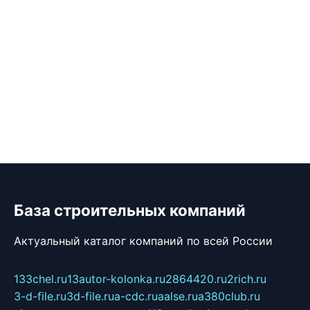
База строительных компаний
Актуальный каталог компаний по всей России
133chel.ru
13autor-kolonka.ru
2864420.ru
2rich.ru
3-d-file.ru
3d-file.ru
a-cdc.ru
aalse.ru
a380club.ru