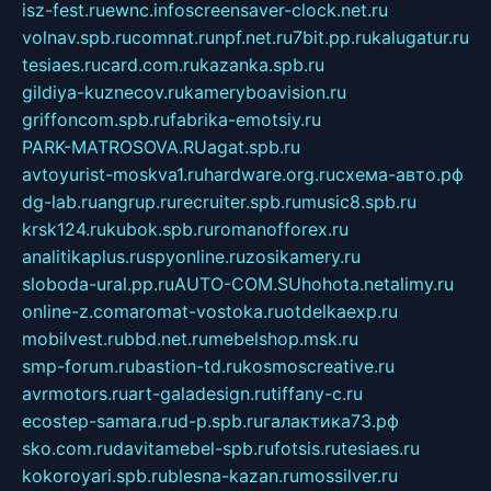
isz-fest.ru
ewnc.info
screensaver-clock.net.ru
volnav.spb.ru
comnat.ru
npf.net.ru
7bit.pp.ru
kalugatur.ru
tesiaes.ru
card.com.ru
kazanka.spb.ru
gildiya-kuznecov.ru
kameryboavision.ru
griffoncom.spb.ru
fabrika-emotsiy.ru
PARK-MATROSOVA.RU
agat.spb.ru
avtoyurist-moskva1.ru
hardware.org.ru
схема-авто.рф
dg-lab.ru
angrup.ru
recruiter.spb.ru
music8.spb.ru
krsk124.ru
kubok.spb.ru
romanofforex.ru
analitikaplus.ru
spyonline.ru
zosikamery.ru
sloboda-ural.pp.ru
AUTO-COM.SU
hohota.net
alimy.ru
online-z.com
aromat-vostoka.ru
otdelkaexp.ru
mobilvest.ru
bbd.net.ru
mebelshop.msk.ru
smp-forum.ru
bastion-td.ru
kosmoscreative.ru
avrmotors.ru
art-galadesign.ru
tiffany-c.ru
ecostep-samara.ru
d-p.spb.ru
галактика73.рф
sko.com.ru
davitamebel-spb.ru
fotsis.ru
tesiaes.ru
kokoroyari.spb.ru
blesna-kazan.ru
mossilver.ru