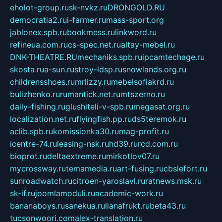
eholot-group.ru
sk-nvkz.ru
DRONGOLD.RU
democratia2.ru
i-farmer.ru
mass-sport.org
jablonex.spb.ru
bookmess.ru
linkword.ru
refineua.com.ru
cs-spec.net.ru
altay-mebel.ru
DNK-THEATRE.RU
mechaniks.spb.ru
ipcamtechage.ru
skosta.ru
a-sun.ru
stroy-ldsp.ru
snowlands.org.ru
childrensshoes.ru
mrlizzy.ru
mebelsofiakrd.ru
bulizhenko.ru
rumantick.net.ru
mtszerno.ru
daily-fishing.ru
glushiteli-v-spb.ru
megasat.org.ru
localization.net.ru
flyingfish.pp.ru
ds5teremok.ru
aclib.spb.ru
komissionka30.ru
mag-profit.ru
icentre-74.ru
leasing-nsk.ru
hd39.ru
rcd.com.ru
bioprot.ru
deltaextreme.ru
mirkotlov07.ru
mycrossway.ru
temamedia.ru
art-fusing.ru
cbslefort.ru
sunroadwatch.ru
citroen-yaroslavl.ru
ratnews.msk.ru
sk-if.ru
joomlamoduli.ru
academic-work.ru
bananaboys.ru
sanekua.ru
lianafrukt.ru
beta43.ru
tucsonwoori.com
alex-translation.ru