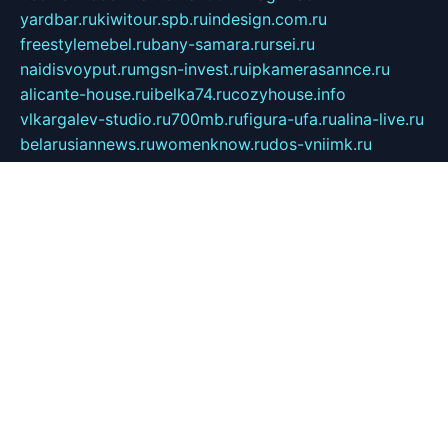
yardbar.ru
kiwitour.spb.ru
indesign.com.ru
freestylemebel.ru
bany-samara.ru
rsei.ru
naidisvoyput.ru
mgsn-invest.ru
ipkamerasannce.ru
alicante-house.ru
ibelka74.ru
cozyhouse.info
vlkargalev-studio.ru
700mb.ru
figura-ufa.ru
alina-live.ru
belarusiannews.ru
womenknow.ru
dos-vniimk.ru
sega.net.ru
dv.net.ru
phenomenonsofhistory.com
telesputnik.net.ru
wall.pp.ru
pylesosroidmi.ru
gtc-clan.ru
cligs.ru
bibikazap.ru
popova.org.ru
netwhistler.spb.ru
bellvil.ru
bonzon.ru
iss-vladik.ru
defiparis.net.ru
las-gryzas.ru
amku.ru
electednews.spb.ru
feather.org.ru
spar72.ru
tankiigri.ru
dominus.com.ru
ibtree.ru
sanykool.pp.ru
unixlib.org.ru
menatep.spb.ru
gartenterrassen.ru
printeka.ru
skvozilka.com.ru
parkovka-pub.ru
lovemobi.ru
art-ru.ru
emulatorz.com.ru
alucomp.com.ru
tatforum.com.ru
alternativa-profi.ru
dermakler.ru
artsurvey.ru
aredir.ru
khimspas.ru
centr-maxi.ru
2018r.ru