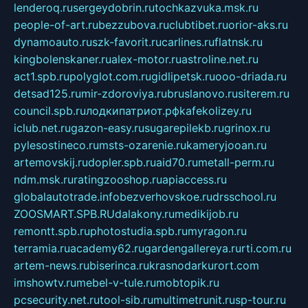
lenderoq.ru
sergeydobrin.ru
tochkazvuka.msk.ru
people-of-art.ru
bezzubova.ru
clubtibet.ru
orior-aks.ru
dynamoauto.ru
szk-favorit.ru
carlines.ru
flatnsk.ru
kingbolenskaner.ru
alex-motor.ru
astroline.net.ru
act1.spb.ru
polyglot.com.ru
gidlipetsk.ru
ooo-driada.ru
detsad125.ru
mir-zdoroviya.ru
bruslanovo.ru
siterem.ru
council.spb.ru
лодкипатриот.рф
kafekolizey.ru
iclub.net.ru
gazon-easy.ru
sugarepilekb.ru
grinox.ru
pylesostineco.ru
msts-ozarenie.ru
kameryjooan.ru
artemovskij.ru
dopler.spb.ru
aid70.ru
metall-perm.ru
ndm.msk.ru
ratingzooshop.ru
apiaccess.ru
globalautotrade.info
bezverhovskoe.ru
drsschool.ru
ZOOSMART.SPB.RU
dalakony.ru
medikijob.ru
remontt.spb.ru
photostudia.spb.ru
myragon.ru
terramia.ru
academy62.ru
gardengallereya.ru
rti.com.ru
artem-news.ru
biserinca.ru
krasnodarkurort.com
imshowtv.ru
mebel-v-tule.ru
mobtopik.ru
pcsecurity.net.ru
tool-sib.ru
multimetrunit.ru
sp-tour.ru