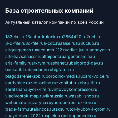
База строительных компаний
Актуальный каталог компаний по всей России
133chel.ru
13autor-kolonka.ru
2864420.ru
2rich.ru
3-d-file.ru
3d-file.ru
a-cdc.ru
aalse.ru
a380club.ru
airgungames.ru
accounts-112.ru
adler-jun.ru
adonyev.ru
alfeihavsalnassr.ru
altaipant.ru
argentinamia.ru
aria-family.ru
arkrym.ru
ashanet.ru
belgorod-day.ru
bankaribi.ru
bandamn.ru
bigfatcc.ru
blagodarenie-spb.ru
borodino-media.ru
card-voice.ru
cardvoice.ru
zed-online.ru
zvonitut.ru
zebra-tlt.ru
zarafshan.ru
york-life.ru
vintovoykompressor.ru
vladivostok-map.ru
vlknrussia.ru
wasabi-shop.ru
webamator.ru
zaryna.ru
youtubefree.ru
x-ton.ru
trade-farm.ru
tajuncos.ru
taksu.ru
tor-lyubov-i-grom.ru
spayderhed-2022.ru
splclub.ru
stoppamedia.ru