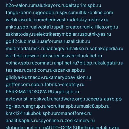
h2o-salon.ru
malutkayork.ru
deltaprim.spb.ru
tango-perm.ru
gooddir.ru
sgv.su
multiki-online.com
webkrasotki.com
cherinvest.ru
detskiy-ostrov.ru
ankou.spb.ru
alvesta1.ru
pdf-creator.ru
nix-files.org.ru
sakhatoday.ru
elektrikersymboler.ru
sputnikyes.ru
golf2club.msk.ru
aeforums.ru
zallclub.ru
multimodal.msk.ru
habaigry.ru
haikko.ru
sobakopedia.ru
isz-fest.ru
ewnc.info
screensaver-clock.net.ru
volnav.spb.ru
comnat.ru
npf.net.ru
7bit.pp.ru
kalugatur.ru
tesiaes.ru
card.com.ru
kazanka.spb.ru
gildiya-kuznecov.ru
kameryboavision.ru
griffoncom.spb.ru
fabrika-emotsiy.ru
PARK-MATROSOVA.RU
agat.spb.ru
avtoyurist-moskva1.ru
hardware.org.ru
схема-авто.рф
dg-lab.ru
angrup.ru
recruiter.spb.ru
music8.spb.ru
krsk124.ru
kubok.spb.ru
romanofforex.ru
analitikaplus.ru
spyonline.ru
zosikamery.ru
sloboda-ural.pp.ru
AUTO-COM.SU
hohota.net
alimy.ru