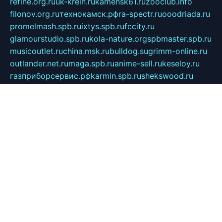
refine.org.ru
uk-krein.ru
kamensk61.ru
zooclub.info
filonov.org.ru
технокамск.рф
ra-spectr.ru
ooodriada.ru
promelmash.spb.ru
ixtys.spb.ru
fccity.ru
glamourstudio.spb.ru
kola-nature.org
spbmaster.spb.ru
musicoutlet.ru
china.msk.ru
bulldog.su
grimm-online.ru
outlander.net.ru
maga.spb.ru
anime-sell.ru
keseloy.ru
газприборсервис.рф
karmin.spb.ru
shekswood.ru
tischlermebel.ru
automall66.ru
mag-vladimir.ru
yardbar.ru
kiwitour.spb.ru
indesign.com.ru
freestylemebel.ru
bany-samara.ru
rsei.ru
naidisvoyput.ru
mgsn-invest.ru
ipkamerasannce.ru
alicante-house.ru
ibelka74.ru
cozyhouse.info
vlkargalev-studio.ru
700mb.ru
figura-ufa.ru
alina-live.ru
belarusiannews.ru
womenknow.ru
dos-vniimk.ru
sega.net.ru
dv.net.ru
phenomenonsofhistory.com
telesputnik.net.ru
wall.pp.ru
pylesosroidmi.ru
gtc-clan.ru
cligs.ru
bibikazap.ru
popova.org.ru
netwhistler.spb.ru
bellvil.ru
bonzon.ru
iss-vladik.ru