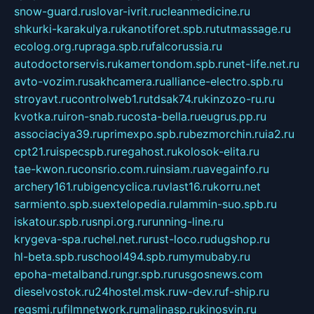
snow-guard.ru
slovar-ivrit.ru
cleanmedicine.ru
shkurki-karakulya.ru
kanotiforet.spb.ru
tutmassage.ru
ecolog.org.ru
praga.spb.ru
falcorussia.ru
autodoctorservis.ru
kamertondom.spb.ru
net-life.net.ru
avto-vozim.ru
sakhcamera.ru
alliance-electro.spb.ru
stroyavt.ru
controlweb1.ru
tdsak74.ru
kinzozo-ru.ru
kvotka.ru
iron-snab.ru
costa-bella.ru
eugrus.pp.ru
associaciya39.ru
primexpo.spb.ru
bezmorchin.ru
ia2.ru
cpt21.ru
ispecspb.ru
regahost.ru
kolosok-elita.ru
tae-kwon.ru
consrio.com.ru
insiam.ru
avegainfo.ru
archery161.ru
bigencyclica.ru
vlast16.ru
korru.net
sarmiento.spb.su
extelopedia.ru
lammin-suo.spb.ru
iskatour.spb.ru
snpi.org.ru
running-line.ru
krygeva-spa.ru
chel.net.ru
rust-loco.ru
dugshop.ru
hl-beta.spb.ru
school494.spb.ru
mymubaby.ru
epoha-metalband.ru
ngr.spb.ru
rusgosnews.com
dieselvostok.ru
24hostel.msk.ru
w-dev.ru
f-ship.ru
regsmi.ru
filmnetwork.ru
malinasp.ru
kinosvin.ru