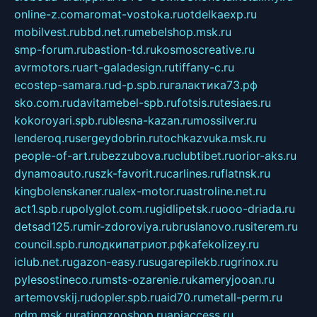
online-z.com
aromat-vostoka.ru
otdelkaexp.ru
mobilvest.ru
bbd.net.ru
mebelshop.msk.ru
smp-forum.ru
bastion-td.ru
kosmoscreative.ru
avrmotors.ru
art-galadesign.ru
tiffany-c.ru
ecostep-samara.ru
d-p.spb.ru
галактика73.рф
sko.com.ru
davitamebel-spb.ru
fotsis.ru
tesiaes.ru
kokoroyari.spb.ru
blesna-kazan.ru
mossilver.ru
lenderoq.ru
sergeydobrin.ru
tochkazvuka.msk.ru
people-of-art.ru
bezzubova.ru
clubtibet.ru
orior-aks.ru
dynamoauto.ru
szk-favorit.ru
carlines.ru
flatnsk.ru
kingbolenskaner.ru
alex-motor.ru
astroline.net.ru
act1.spb.ru
polyglot.com.ru
gidlipetsk.ru
ooo-driada.ru
detsad125.ru
mir-zdoroviya.ru
bruslanovo.ru
siterem.ru
council.spb.ru
лодкипатриот.рф
kafekolizey.ru
iclub.net.ru
gazon-easy.ru
sugarepilekb.ru
grinox.ru
pylesostineco.ru
msts-ozarenie.ru
kameryjooan.ru
artemovskij.ru
dopler.spb.ru
aid70.ru
metall-perm.ru
ndm.msk.ru
ratingzooshop.ru
apiaccess.ru