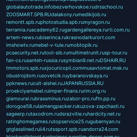
globalautotrade.info
bezverhovskoe.ru
drsschool.ru
ZOOSMART.SPB.RU
dalakony.ru
medikijob.ru
remontt.spb.ru
photostudia.spb.ru
myragon.ru
terramia.ru
academy62.ru
gardengallereya.ru
rti.com.ru
artem-news.ru
biserinca.ru
krasnodarkurort.com
imshowtv.ru
mebel-v-tule.ru
mobtopik.ru
pcsecurity.net.ru
tool-sib.ru
multimetrunit.ru
sp-tour.ru
fan-cs.ru
santeh-russia.ru
symbian9.net.ru
DSHAIR.RU
tmmotors.spb.ru
xjocuricopii.com
musavtomat.msk.ru
obustrojdom.ru
sovetcik.ru
ybaranovskaya.ru
ppknews.ru
cult-alshei.ru
JAPANRUSSIA.RU
proekciyamebel.ru
imper-finans.ru
rim.org.ru
glamourai.ru
brassminus.ru
zabor-pro.ru
ftn.pp.ru
dorogoe58.ru
laimengpacker.ru
kuzova-zapchasti.ru
sageerp.ru
taxodrom.ru
dsrazvitie.ru
hardcity.net.ru
ratinghomegames.ru
topservice25.ru
gubernyan.ru
gtglasslined.ru
ii4.ru
tssport.spb.ru
andorra24.com
blackwallstreet.ru
oboimos.ru
optim-doors.com.ru