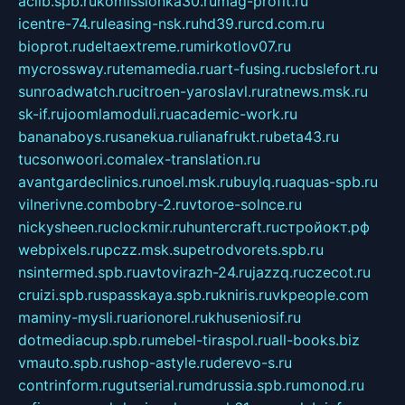
aclib.spb.ru
komissionka30.ru
mag-profit.ru
icentre-74.ru
leasing-nsk.ru
hd39.ru
rcd.com.ru
bioprot.ru
deltaextreme.ru
mirkotlov07.ru
mycrossway.ru
temamedia.ru
art-fusing.ru
cbslefort.ru
sunroadwatch.ru
citroen-yaroslavl.ru
ratnews.msk.ru
sk-if.ru
joomlamoduli.ru
academic-work.ru
bananaboys.ru
sanekua.ru
lianafrukt.ru
beta43.ru
tucsonwoori.com
alex-translation.ru
avantgardeclinics.ru
noel.msk.ru
buylq.ru
aquas-spb.ru
vilnerivne.com
bobry-2.ru
vtoroe-solnce.ru
nickysheen.ru
clockmir.ru
huntercraft.ru
стройокт.рф
webpixels.ru
pczz.msk.su
petrodvorets.spb.ru
nsintermed.spb.ru
avtovirazh-24.ru
jazzq.ru
czecot.ru
cruizi.spb.ru
spasskaya.spb.ru
kniris.ru
vkpeople.com
maminy-mysli.ru
arionorel.ru
khuseniosif.ru
dotmediacup.spb.ru
mebel-tiraspol.ru
all-books.biz
vmauto.spb.ru
shop-astyle.ru
derevo-s.ru
contrinform.ru
gutserial.ru
mdrussia.spb.ru
monod.ru