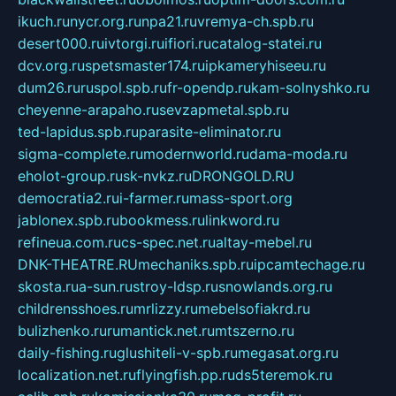
ikuch.ru
nycr.org.ru
npa21.ru
vremya-ch.spb.ru
desert000.ru
ivtorgi.ru
ifiori.ru
catalog-statei.ru
dcv.org.ru
spetsmaster174.ru
ipkameryhiseeu.ru
dum26.ru
ruspol.spb.ru
fr-opendp.ru
kam-solnyshko.ru
cheyenne-arapaho.ru
sevzapmetal.spb.ru
ted-lapidus.spb.ru
parasite-eliminator.ru
sigma-complete.ru
modernworld.ru
dama-moda.ru
eholot-group.ru
sk-nvkz.ru
DRONGOLD.RU
democratia2.ru
i-farmer.ru
mass-sport.org
jablonex.spb.ru
bookmess.ru
linkword.ru
refineua.com.ru
cs-spec.net.ru
altay-mebel.ru
DNK-THEATRE.RU
mechaniks.spb.ru
ipcamtechage.ru
skosta.ru
a-sun.ru
stroy-ldsp.ru
snowlands.org.ru
childrensshoes.ru
mrlizzy.ru
mebelsofiakrd.ru
bulizhenko.ru
rumantick.net.ru
mtszerno.ru
daily-fishing.ru
glushiteli-v-spb.ru
megasat.org.ru
localization.net.ru
flyingfish.pp.ru
ds5teremok.ru