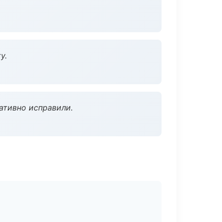
у.
ативно исправили.