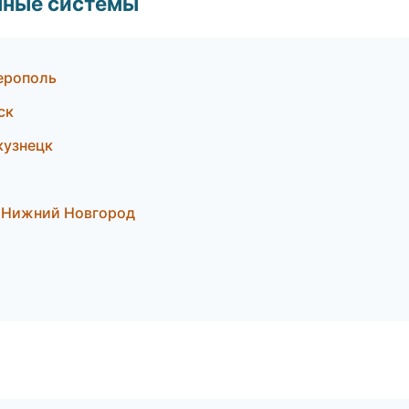
чные системы
ерополь
ск
кузнецк
 Нижний Новгород