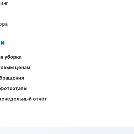
динг
ора
ми
ая уборка
птовым ценам
обращения
 фотоэтапы
женедельный отчёт