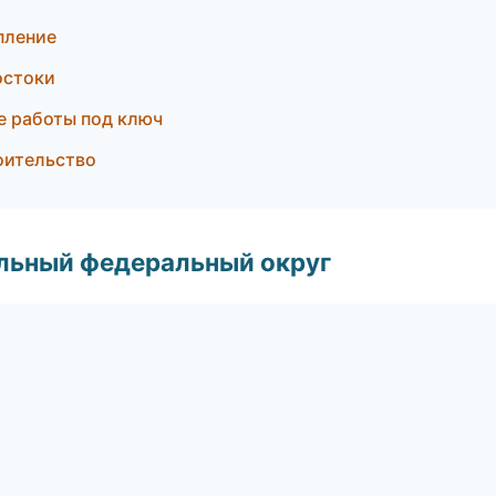
пление
остоки
е работы под ключ
оительство
альный федеральный округ