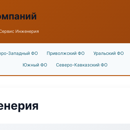
омпаний
Сервис Инженерия
еро-Западный ФО
Приволжский ФО
Уральский ФО
Южный ФО
Северо-Кавказский ФО
енерия