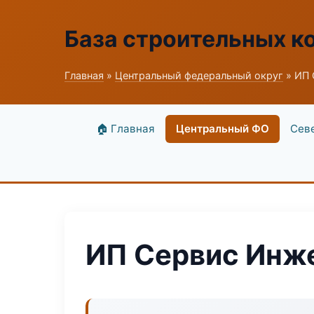
База строительных к
Главная
»
Центральный федеральный округ
» ИП 
🏠 Главная
Центральный ФО
Сев
ИП Сервис Инж