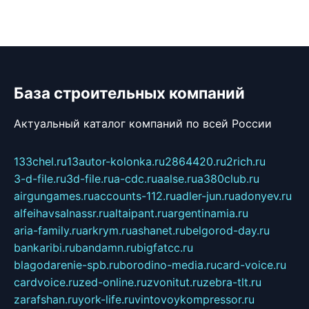
База строительных компаний
Актуальный каталог компаний по всей России
133chel.ru
13autor-kolonka.ru
2864420.ru
2rich.ru
3-d-file.ru
3d-file.ru
a-cdc.ru
aalse.ru
a380club.ru
airgungames.ru
accounts-112.ru
adler-jun.ru
adonyev.ru
alfeihavsalnassr.ru
altaipant.ru
argentinamia.ru
aria-family.ru
arkrym.ru
ashanet.ru
belgorod-day.ru
bankaribi.ru
bandamn.ru
bigfatcc.ru
blagodarenie-spb.ru
borodino-media.ru
card-voice.ru
cardvoice.ru
zed-online.ru
zvonitut.ru
zebra-tlt.ru
zarafshan.ru
york-life.ru
vintovoykompressor.ru