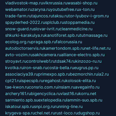
vladivostok-map.ru
vlknrussia.ru
wasabi-shop.ru
webamator.ru
zaryna.ru
youtubefree.ru
x-ton.ru
trade-farm.ru
tajuncos.ru
taksu.ru
tor-lyubov-i-grom.ru
spayderhed-2022.ru
splclub.ru
stoppamedia.ru
snow-guard.ru
slovar-ivrit.ru
cleanmedicine.ru
shkurki-karakulya.ru
kanotiforet.spb.ru
tutmassage.ru
ecolog.org.ru
praga.spb.ru
falcorussia.ru
autodoctorservis.ru
kamertondom.spb.ru
net-life.net.ru
avto-vozim.ru
sakhcamera.ru
alliance-electro.spb.ru
stroyavt.ru
controlweb1.ru
tdsak74.ru
kinzozo-ru.ru
kvotka.ru
iron-snab.ru
costa-bella.ru
eugrus.pp.ru
associaciya39.ru
primexpo.spb.ru
bezmorchin.ru
ia2.ru
cpt21.ru
ispecspb.ru
regahost.ru
kolosok-elita.ru
tae-kwon.ru
consrio.com.ru
insiam.ru
avegainfo.ru
archery161.ru
bigencyclica.ru
vlast16.ru
korru.net
sarmiento.spb.su
extelopedia.ru
lammin-suo.spb.ru
iskatour.spb.ru
snpi.org.ru
running-line.ru
krygeva-spa.ru
chel.net.ru
rust-loco.ru
dugshop.ru