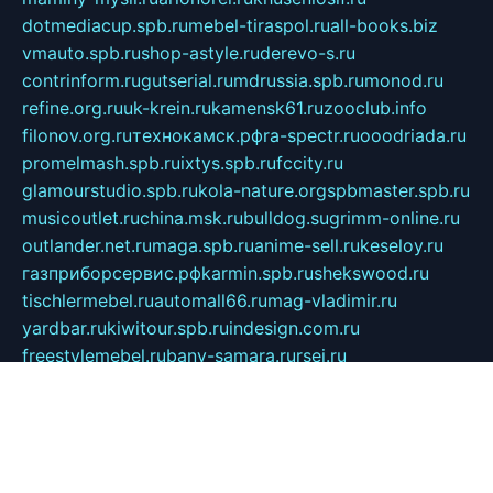
dotmediacup.spb.ru
mebel-tiraspol.ru
all-books.biz
vmauto.spb.ru
shop-astyle.ru
derevo-s.ru
contrinform.ru
gutserial.ru
mdrussia.spb.ru
monod.ru
refine.org.ru
uk-krein.ru
kamensk61.ru
zooclub.info
filonov.org.ru
технокамск.рф
ra-spectr.ru
ooodriada.ru
promelmash.spb.ru
ixtys.spb.ru
fccity.ru
glamourstudio.spb.ru
kola-nature.org
spbmaster.spb.ru
musicoutlet.ru
china.msk.ru
bulldog.su
grimm-online.ru
outlander.net.ru
maga.spb.ru
anime-sell.ru
keseloy.ru
газприборсервис.рф
karmin.spb.ru
shekswood.ru
tischlermebel.ru
automall66.ru
mag-vladimir.ru
yardbar.ru
kiwitour.spb.ru
indesign.com.ru
freestylemebel.ru
bany-samara.ru
rsei.ru
naidisvoyput.ru
mgsn-invest.ru
ipkamerasannce.ru
alicante-house.ru
ibelka74.ru
cozyhouse.info
vlkargalev-studio.ru
700mb.ru
figura-ufa.ru
alina-live.ru
belarusiannews.ru
womenknow.ru
dos-vniimk.ru