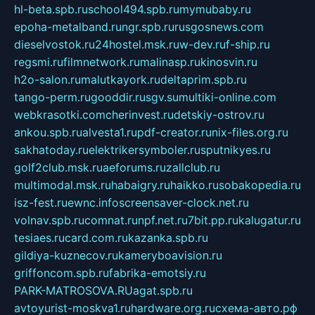
hl-beta.spb.ru
school494.spb.ru
mymubaby.ru
epoha-metalband.ru
ngr.spb.ru
rusgosnews.com
dieselvostok.ru
24hostel.msk.ru
w-dev.ru
f-ship.ru
regsmi.ru
filmnetwork.ru
malinasp.ru
kinosvin.ru
h2o-salon.ru
malutkayork.ru
deltaprim.spb.ru
tango-perm.ru
gooddir.ru
sgv.su
multiki-online.com
webkrasotki.com
cherinvest.ru
detskiy-ostrov.ru
ankou.spb.ru
alvesta1.ru
pdf-creator.ru
nix-files.org.ru
sakhatoday.ru
elektrikersymboler.ru
sputnikyes.ru
golf2club.msk.ru
aeforums.ru
zallclub.ru
multimodal.msk.ru
habaigry.ru
haikko.ru
sobakopedia.ru
isz-fest.ru
ewnc.info
screensaver-clock.net.ru
volnav.spb.ru
comnat.ru
npf.net.ru
7bit.pp.ru
kalugatur.ru
tesiaes.ru
card.com.ru
kazanka.spb.ru
gildiya-kuznecov.ru
kameryboavision.ru
griffoncom.spb.ru
fabrika-emotsiy.ru
PARK-MATROSOVA.RU
agat.spb.ru
avtoyurist-moskva1.ru
hardware.org.ru
схема-авто.рф