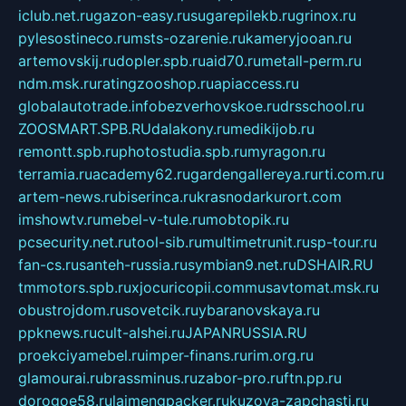
iclub.net.ru
gazon-easy.ru
sugarepilekb.ru
grinox.ru
pylesostineco.ru
msts-ozarenie.ru
kameryjooan.ru
artemovskij.ru
dopler.spb.ru
aid70.ru
metall-perm.ru
ndm.msk.ru
ratingzooshop.ru
apiaccess.ru
globalautotrade.info
bezverhovskoe.ru
drsschool.ru
ZOOSMART.SPB.RU
dalakony.ru
medikijob.ru
remontt.spb.ru
photostudia.spb.ru
myragon.ru
terramia.ru
academy62.ru
gardengallereya.ru
rti.com.ru
artem-news.ru
biserinca.ru
krasnodarkurort.com
imshowtv.ru
mebel-v-tule.ru
mobtopik.ru
pcsecurity.net.ru
tool-sib.ru
multimetrunit.ru
sp-tour.ru
fan-cs.ru
santeh-russia.ru
symbian9.net.ru
DSHAIR.RU
tmmotors.spb.ru
xjocuricopii.com
musavtomat.msk.ru
obustrojdom.ru
sovetcik.ru
ybaranovskaya.ru
ppknews.ru
cult-alshei.ru
JAPANRUSSIA.RU
proekciyamebel.ru
imper-finans.ru
rim.org.ru
glamourai.ru
brassminus.ru
zabor-pro.ru
ftn.pp.ru
dorogoe58.ru
laimengpacker.ru
kuzova-zapchasti.ru