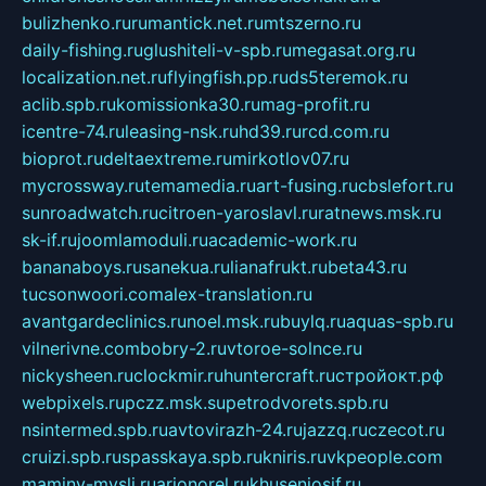
bulizhenko.ru
rumantick.net.ru
mtszerno.ru
daily-fishing.ru
glushiteli-v-spb.ru
megasat.org.ru
localization.net.ru
flyingfish.pp.ru
ds5teremok.ru
aclib.spb.ru
komissionka30.ru
mag-profit.ru
icentre-74.ru
leasing-nsk.ru
hd39.ru
rcd.com.ru
bioprot.ru
deltaextreme.ru
mirkotlov07.ru
mycrossway.ru
temamedia.ru
art-fusing.ru
cbslefort.ru
sunroadwatch.ru
citroen-yaroslavl.ru
ratnews.msk.ru
sk-if.ru
joomlamoduli.ru
academic-work.ru
bananaboys.ru
sanekua.ru
lianafrukt.ru
beta43.ru
tucsonwoori.com
alex-translation.ru
avantgardeclinics.ru
noel.msk.ru
buylq.ru
aquas-spb.ru
vilnerivne.com
bobry-2.ru
vtoroe-solnce.ru
nickysheen.ru
clockmir.ru
huntercraft.ru
стройокт.рф
webpixels.ru
pczz.msk.su
petrodvorets.spb.ru
nsintermed.spb.ru
avtovirazh-24.ru
jazzq.ru
czecot.ru
cruizi.spb.ru
spasskaya.spb.ru
kniris.ru
vkpeople.com
maminy-mysli.ru
arionorel.ru
khuseniosif.ru