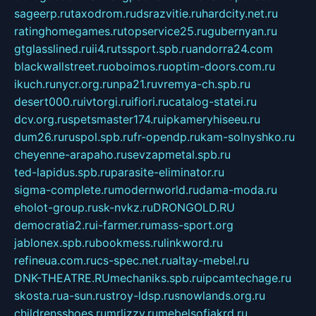
sageerp.ru
taxodrom.ru
dsrazvitie.ru
hardcity.net.ru
ratinghomegames.ru
topservice25.ru
gubernyan.ru
gtglasslined.ru
ii4.ru
tssport.spb.ru
andorra24.com
blackwallstreet.ru
oboimos.ru
optim-doors.com.ru
ikuch.ru
nycr.org.ru
npa21.ru
vremya-ch.spb.ru
desert000.ru
ivtorgi.ru
ifiori.ru
catalog-statei.ru
dcv.org.ru
spetsmaster174.ru
ipkameryhiseeu.ru
dum26.ru
ruspol.spb.ru
fr-opendp.ru
kam-solnyshko.ru
cheyenne-arapaho.ru
sevzapmetal.spb.ru
ted-lapidus.spb.ru
parasite-eliminator.ru
sigma-complete.ru
modernworld.ru
dama-moda.ru
eholot-group.ru
sk-nvkz.ru
DRONGOLD.RU
democratia2.ru
i-farmer.ru
mass-sport.org
jablonex.spb.ru
bookmess.ru
linkword.ru
refineua.com.ru
cs-spec.net.ru
altay-mebel.ru
DNK-THEATRE.RU
mechaniks.spb.ru
ipcamtechage.ru
skosta.ru
a-sun.ru
stroy-ldsp.ru
snowlands.org.ru
childrensshoes.ru
mrlizzy.ru
mebelsofiakrd.ru