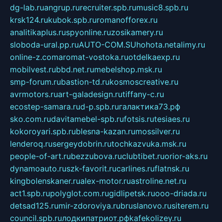
dg-lab.ru
angrup.ru
recruiter.spb.ru
music8.spb.ru
krsk124.ru
kubok.spb.ru
romanofforex.ru
analitikaplus.ru
spyonline.ru
zosikamery.ru
sloboda-ural.pp.ru
AUTO-COM.SU
hohota.net
alimy.ru
online-z.com
aromat-vostoka.ru
otdelkaexp.ru
mobilvest.ru
bbd.net.ru
mebelshop.msk.ru
smp-forum.ru
bastion-td.ru
kosmoscreative.ru
avrmotors.ru
art-galadesign.ru
tiffany-c.ru
ecostep-samara.ru
d-p.spb.ru
галактика73.рф
sko.com.ru
davitamebel-spb.ru
fotsis.ru
tesiaes.ru
kokoroyari.spb.ru
blesna-kazan.ru
mossilver.ru
lenderoq.ru
sergeydobrin.ru
tochkazvuka.msk.ru
people-of-art.ru
bezzubova.ru
clubtibet.ru
orior-aks.ru
dynamoauto.ru
szk-favorit.ru
carlines.ru
flatnsk.ru
kingbolenskaner.ru
alex-motor.ru
astroline.net.ru
act1.spb.ru
polyglot.com.ru
gidlipetsk.ru
ooo-driada.ru
detsad125.ru
mir-zdoroviya.ru
bruslanovo.ru
siterem.ru
council.spb.ru
лодкипатриот.рф
kafekolizey.ru