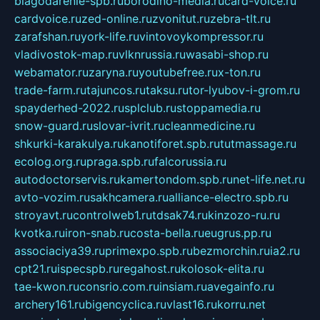
blagodarenie-spb.ru
borodino-media.ru
card-voice.ru
cardvoice.ru
zed-online.ru
zvonitut.ru
zebra-tlt.ru
zarafshan.ru
york-life.ru
vintovoykompressor.ru
vladivostok-map.ru
vlknrussia.ru
wasabi-shop.ru
webamator.ru
zaryna.ru
youtubefree.ru
x-ton.ru
trade-farm.ru
tajuncos.ru
taksu.ru
tor-lyubov-i-grom.ru
spayderhed-2022.ru
splclub.ru
stoppamedia.ru
snow-guard.ru
slovar-ivrit.ru
cleanmedicine.ru
shkurki-karakulya.ru
kanotiforet.spb.ru
tutmassage.ru
ecolog.org.ru
praga.spb.ru
falcorussia.ru
autodoctorservis.ru
kamertondom.spb.ru
net-life.net.ru
avto-vozim.ru
sakhcamera.ru
alliance-electro.spb.ru
stroyavt.ru
controlweb1.ru
tdsak74.ru
kinzozo-ru.ru
kvotka.ru
iron-snab.ru
costa-bella.ru
eugrus.pp.ru
associaciya39.ru
primexpo.spb.ru
bezmorchin.ru
ia2.ru
cpt21.ru
ispecspb.ru
regahost.ru
kolosok-elita.ru
tae-kwon.ru
consrio.com.ru
insiam.ru
avegainfo.ru
archery161.ru
bigencyclica.ru
vlast16.ru
korru.net