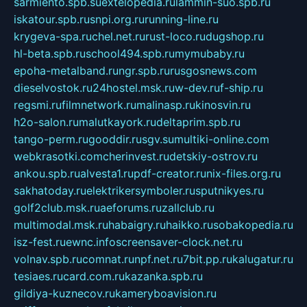
sarmiento.spb.su
extelopedia.ru
lammin-suo.spb.ru
iskatour.spb.ru
snpi.org.ru
running-line.ru
krygeva-spa.ru
chel.net.ru
rust-loco.ru
dugshop.ru
hl-beta.spb.ru
school494.spb.ru
mymubaby.ru
epoha-metalband.ru
ngr.spb.ru
rusgosnews.com
dieselvostok.ru
24hostel.msk.ru
w-dev.ru
f-ship.ru
regsmi.ru
filmnetwork.ru
malinasp.ru
kinosvin.ru
h2o-salon.ru
malutkayork.ru
deltaprim.spb.ru
tango-perm.ru
gooddir.ru
sgv.su
multiki-online.com
webkrasotki.com
cherinvest.ru
detskiy-ostrov.ru
ankou.spb.ru
alvesta1.ru
pdf-creator.ru
nix-files.org.ru
sakhatoday.ru
elektrikersymboler.ru
sputnikyes.ru
golf2club.msk.ru
aeforums.ru
zallclub.ru
multimodal.msk.ru
habaigry.ru
haikko.ru
sobakopedia.ru
isz-fest.ru
ewnc.info
screensaver-clock.net.ru
volnav.spb.ru
comnat.ru
npf.net.ru
7bit.pp.ru
kalugatur.ru
tesiaes.ru
card.com.ru
kazanka.spb.ru
gildiya-kuznecov.ru
kameryboavision.ru