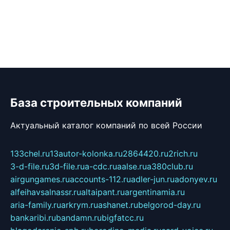
База строительных компаний
Актуальный каталог компаний по всей России
133chel.ru
13autor-kolonka.ru
2864420.ru
2rich.ru
3-d-file.ru
3d-file.ru
a-cdc.ru
aalse.ru
a380club.ru
airgungames.ru
accounts-112.ru
adler-jun.ru
adonyev.ru
alfeihavsalnassr.ru
altaipant.ru
argentinamia.ru
aria-family.ru
arkrym.ru
ashanet.ru
belgorod-day.ru
bankaribi.ru
bandamn.ru
bigfatcc.ru