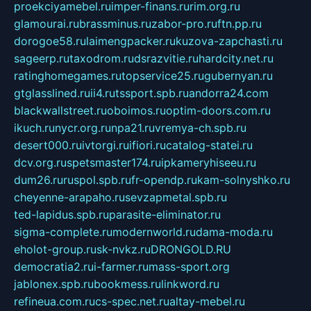
proekciyamebel.ru
imper-finans.ru
rim.org.ru
glamourai.ru
brassminus.ru
zabor-pro.ru
ftn.pp.ru
dorogoe58.ru
laimengpacker.ru
kuzova-zapchasti.ru
sageerp.ru
taxodrom.ru
dsrazvitie.ru
hardcity.net.ru
ratinghomegames.ru
topservice25.ru
gubernyan.ru
gtglasslined.ru
ii4.ru
tssport.spb.ru
andorra24.com
blackwallstreet.ru
oboimos.ru
optim-doors.com.ru
ikuch.ru
nycr.org.ru
npa21.ru
vremya-ch.spb.ru
desert000.ru
ivtorgi.ru
ifiori.ru
catalog-statei.ru
dcv.org.ru
spetsmaster174.ru
ipkameryhiseeu.ru
dum26.ru
ruspol.spb.ru
fr-opendp.ru
kam-solnyshko.ru
cheyenne-arapaho.ru
sevzapmetal.spb.ru
ted-lapidus.spb.ru
parasite-eliminator.ru
sigma-complete.ru
modernworld.ru
dama-moda.ru
eholot-group.ru
sk-nvkz.ru
DRONGOLD.RU
democratia2.ru
i-farmer.ru
mass-sport.org
jablonex.spb.ru
bookmess.ru
linkword.ru
refineua.com.ru
cs-spec.net.ru
altay-mebel.ru