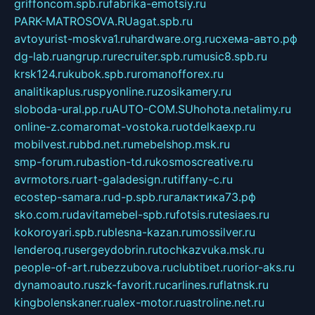
griffoncom.spb.ru
fabrika-emotsiy.ru
PARK-MATROSOVA.RU
agat.spb.ru
avtoyurist-moskva1.ru
hardware.org.ru
схема-авто.рф
dg-lab.ru
angrup.ru
recruiter.spb.ru
music8.spb.ru
krsk124.ru
kubok.spb.ru
romanofforex.ru
analitikaplus.ru
spyonline.ru
zosikamery.ru
sloboda-ural.pp.ru
AUTO-COM.SU
hohota.net
alimy.ru
online-z.com
aromat-vostoka.ru
otdelkaexp.ru
mobilvest.ru
bbd.net.ru
mebelshop.msk.ru
smp-forum.ru
bastion-td.ru
kosmoscreative.ru
avrmotors.ru
art-galadesign.ru
tiffany-c.ru
ecostep-samara.ru
d-p.spb.ru
галактика73.рф
sko.com.ru
davitamebel-spb.ru
fotsis.ru
tesiaes.ru
kokoroyari.spb.ru
blesna-kazan.ru
mossilver.ru
lenderoq.ru
sergeydobrin.ru
tochkazvuka.msk.ru
people-of-art.ru
bezzubova.ru
clubtibet.ru
orior-aks.ru
dynamoauto.ru
szk-favorit.ru
carlines.ru
flatnsk.ru
kingbolenskaner.ru
alex-motor.ru
astroline.net.ru