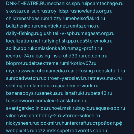
DNK-THEATRE.RU
mechaniks.spb.ru
ipcamtechage.ru
skosta.ru
a-sun.ru
stroy-ldsp.ru
snowlands.org.ru
childrensshoes.ru
mrlizzy.ru
mebelsofiakrd.ru
bulizhenko.ru
rumantick.net.ru
mtszerno.ru
daily-fishing.ru
glushiteli-v-spb.ru
megasat.org.ru
localization.net.ru
flyingfish.pp.ru
ds5teremok.ru
aclib.spb.ru
komissionka30.ru
mag-profit.ru
icentre-74.ru
leasing-nsk.ru
hd39.ru
rcd.com.ru
bioprot.ru
deltaextreme.ru
mirkotlov07.ru
mycrossway.ru
temamedia.ru
art-fusing.ru
cbslefort.ru
sunroadwatch.ru
citroen-yaroslavl.ru
ratnews.msk.ru
sk-if.ru
joomlamoduli.ru
academic-work.ru
bananaboys.ru
sanekua.ru
lianafrukt.ru
beta43.ru
tucsonwoori.com
alex-translation.ru
avantgardeclinics.ru
noel.msk.ru
buylq.ru
aquas-spb.ru
vilnerivne.com
bobry-2.ru
vtoroe-solnce.ru
nickysheen.ru
clockmir.ru
huntercraft.ru
стройокт.рф
webpixels.ru
pczz.msk.su
petrodvorets.spb.ru