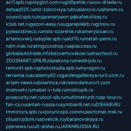
act1.spb.ru
polyglot.com.ru
gidlipetsk.ru
ooo-driada.ru
detsad125.ru
mir-zdoroviya.ru
bruslanovo.ru
siterem.ru
council.spb.ru
лодкипатриот.рф
kafekolizey.ru
iclub.net.ru
gazon-easy.ru
sugarepilekb.ru
grinox.ru
pylesostineco.ru
msts-ozarenie.ru
kameryjooan.ru
artemovskij.ru
dopler.spb.ru
aid70.ru
metall-perm.ru
ndm.msk.ru
ratingzooshop.ru
apiaccess.ru
globalautotrade.info
bezverhovskoe.ru
drsschool.ru
ZOOSMART.SPB.RU
dalakony.ru
medikijob.ru
remontt.spb.ru
photostudia.spb.ru
myragon.ru
terramia.ru
academy62.ru
gardengallereya.ru
rti.com.ru
artem-news.ru
biserinca.ru
krasnodarkurort.com
imshowtv.ru
mebel-v-tule.ru
mobtopik.ru
pcsecurity.net.ru
tool-sib.ru
multimetrunit.ru
sp-tour.ru
fan-cs.ru
santeh-russia.ru
symbian9.net.ru
DSHAIR.RU
tmmotors.spb.ru
xjocuricopii.com
musavtomat.msk.ru
obustrojdom.ru
sovetcik.ru
ybaranovskaya.ru
ppknews.ru
cult-alshei.ru
JAPANRUSSIA.RU