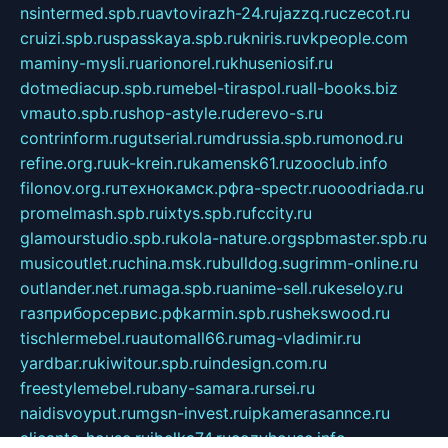
nsintermed.spb.ru
avtovirazh-24.ru
jazzq.ru
czecot.ru
cruizi.spb.ru
spasskaya.spb.ru
kniris.ru
vkpeople.com
maminy-mysli.ru
arionorel.ru
khuseniosif.ru
dotmediacup.spb.ru
mebel-tiraspol.ru
all-books.biz
vmauto.spb.ru
shop-astyle.ru
derevo-s.ru
contrinform.ru
gutserial.ru
mdrussia.spb.ru
monod.ru
refine.org.ru
uk-krein.ru
kamensk61.ru
zooclub.info
filonov.org.ru
технокамск.рф
ra-spectr.ru
ooodriada.ru
promelmash.spb.ru
ixtys.spb.ru
fccity.ru
glamourstudio.spb.ru
kola-nature.org
spbmaster.spb.ru
musicoutlet.ru
china.msk.ru
bulldog.su
grimm-online.ru
outlander.net.ru
maga.spb.ru
anime-sell.ru
keseloy.ru
газприборсервис.рф
karmin.spb.ru
shekswood.ru
tischlermebel.ru
automall66.ru
mag-vladimir.ru
yardbar.ru
kiwitour.spb.ru
indesign.com.ru
freestylemebel.ru
bany-samara.ru
rsei.ru
naidisvoyput.ru
mgsn-invest.ru
ipkamerasannce.ru
alicante-house.ru
ibelka74.ru
cozyhouse.info