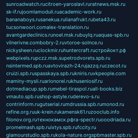
sunroadwatch.ru
citroen-yaroslavl.ru
ratnews.msk.ru
sk-if.ru
joomlamoduli.ru
academic-work.ru
bananaboys.ru
sanekua.ru
lianafrukt.ru
beta43.ru
tucsonwoori.com
alex-translation.ru
avantgardeclinics.ru
noel.msk.ru
buylq.ru
aquas-spb.ru
vilnerivne.com
bobry-2.ru
vtoroe-solnce.ru
nickysheen.ru
clockmir.ru
huntercraft.ru
стройокт.рф
webpixels.ru
pczz.msk.su
petrodvorets.spb.ru
nsintermed.spb.ru
avtovirazh-24.ru
jazzq.ru
czecot.ru
cruizi.spb.ru
spasskaya.spb.ru
kniris.ru
vkpeople.com
maminy-mysli.ru
arionorel.ru
khuseniosif.ru
dotmediacup.spb.ru
mebel-tiraspol.ru
all-books.biz
vmauto.spb.ru
shop-astyle.ru
derevo-s.ru
contrinform.ru
gutserial.ru
mdrussia.spb.ru
monod.ru
refine.org.ru
uk-krein.ru
kamensk61.ru
zooclub.info
filonov.org.ru
технокамск.рф
ra-spectr.ru
ooodriada.ru
promelmash.spb.ru
ixtys.spb.ru
fccity.ru
glamourstudio.spb.ru
kola-nature.org
spbmaster.spb.ru