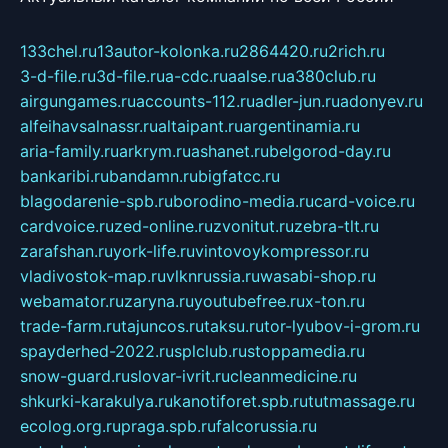
133chel.ru
13autor-kolonka.ru
2864420.ru
2rich.ru
3-d-file.ru
3d-file.ru
a-cdc.ru
aalse.ru
a380club.ru
airgungames.ru
accounts-112.ru
adler-jun.ru
adonyev.ru
alfeihavsalnassr.ru
altaipant.ru
argentinamia.ru
aria-family.ru
arkrym.ru
ashanet.ru
belgorod-day.ru
bankaribi.ru
bandamn.ru
bigfatcc.ru
blagodarenie-spb.ru
borodino-media.ru
card-voice.ru
cardvoice.ru
zed-online.ru
zvonitut.ru
zebra-tlt.ru
zarafshan.ru
york-life.ru
vintovoykompressor.ru
vladivostok-map.ru
vlknrussia.ru
wasabi-shop.ru
webamator.ru
zaryna.ru
youtubefree.ru
x-ton.ru
trade-farm.ru
tajuncos.ru
taksu.ru
tor-lyubov-i-grom.ru
spayderhed-2022.ru
splclub.ru
stoppamedia.ru
snow-guard.ru
slovar-ivrit.ru
cleanmedicine.ru
shkurki-karakulya.ru
kanotiforet.spb.ru
tutmassage.ru
ecolog.org.ru
praga.spb.ru
falcorussia.ru