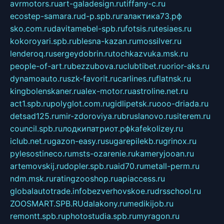
avrmotors.ru
art-galadesign.ru
tiffany-c.ru
ecostep-samara.ru
d-p.spb.ru
галактика73.рф
sko.com.ru
davitamebel-spb.ru
fotsis.ru
tesiaes.ru
kokoroyari.spb.ru
blesna-kazan.ru
mossilver.ru
lenderoq.ru
sergeydobrin.ru
tochkazvuka.msk.ru
people-of-art.ru
bezzubova.ru
clubtibet.ru
orior-aks.ru
dynamoauto.ru
szk-favorit.ru
carlines.ru
flatnsk.ru
kingbolenskaner.ru
alex-motor.ru
astroline.net.ru
act1.spb.ru
polyglot.com.ru
gidlipetsk.ru
ooo-driada.ru
detsad125.ru
mir-zdoroviya.ru
bruslanovo.ru
siterem.ru
council.spb.ru
лодкипатриот.рф
kafekolizey.ru
iclub.net.ru
gazon-easy.ru
sugarepilekb.ru
grinox.ru
pylesostineco.ru
msts-ozarenie.ru
kameryjooan.ru
artemovskij.ru
dopler.spb.ru
aid70.ru
metall-perm.ru
ndm.msk.ru
ratingzooshop.ru
apiaccess.ru
globalautotrade.info
bezverhovskoe.ru
drsschool.ru
ZOOSMART.SPB.RU
dalakony.ru
medikijob.ru
remontt.spb.ru
photostudia.spb.ru
myragon.ru