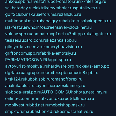
ankou.spb.ru
alvesta1.ru
pdf-creator.ru
nix-files.org.ru
sakhatoday.ru
elektrikersymboler.ru
sputnikyes.ru
golf2club.msk.ru
aeforums.ru
zallclub.ru
multimodal.msk.ru
habaigry.ru
haikko.ru
sobakopedia.ru
isz-fest.ru
ewnc.info
screensaver-clock.net.ru
volnav.spb.ru
comnat.ru
npf.net.ru
7bit.pp.ru
kalugatur.ru
tesiaes.ru
card.com.ru
kazanka.spb.ru
gildiya-kuznecov.ru
kameryboavision.ru
griffoncom.spb.ru
fabrika-emotsiy.ru
PARK-MATROSOVA.RU
agat.spb.ru
avtoyurist-moskva1.ru
hardware.org.ru
схема-авто.рф
dg-lab.ru
angrup.ru
recruiter.spb.ru
music8.spb.ru
krsk124.ru
kubok.spb.ru
romanofforex.ru
analitikaplus.ru
spyonline.ru
zosikamery.ru
sloboda-ural.pp.ru
AUTO-COM.SU
hohota.net
alimy.ru
online-z.com
aromat-vostoka.ru
otdelkaexp.ru
mobilvest.ru
bbd.net.ru
mebelshop.msk.ru
smp-forum.ru
bastion-td.ru
kosmoscreative.ru