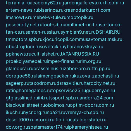
terramia.ru
academy62.ru
gardengallereya.ru
rti.com.ru
artem-news.ru
biserinca.ru
krasnodarkurort.com
imshowtv.ru
mebel-v-tule.ru
mobtopik.ru
pcsecurity.net.ru
tool-sib.ru
multimetrunit.ru
sp-tour.ru
fan-cs.ru
santeh-russia.ru
symbian9.net.ru
DSHAIR.RU
tmmotors.spb.ru
xjocuricopii.com
musavtomat.msk.ru
obustrojdom.ru
sovetcik.ru
ybaranovskaya.ru
ppknews.ru
cult-alshei.ru
JAPANRUSSIA.RU
proekciyamebel.ru
imper-finans.ru
rim.org.ru
glamourai.ru
brassminus.ru
zabor-pro.ru
ftn.pp.ru
dorogoe58.ru
laimengpacker.ru
kuzova-zapchasti.ru
sageerp.ru
taxodrom.ru
dsrazvitie.ru
hardcity.net.ru
ratinghomegames.ru
topservice25.ru
gubernyan.ru
gtglasslined.ru
ii4.ru
tssport.spb.ru
andorra24.com
blackwallstreet.ru
oboimos.ru
optim-doors.com.ru
ikuch.ru
nycr.org.ru
npa21.ru
vremya-ch.spb.ru
desert000.ru
ivtorgi.ru
ifiori.ru
catalog-statei.ru
dcv.org.ru
spetsmaster174.ru
ipkameryhiseeu.ru