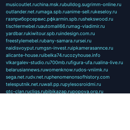
musicoutlet.ru
china.msk.ru
bulldog.su
grimm-online.ru
outlander.net.ru
maga.spb.ru
anime-sell.ru
keseloy.ru
газприборсервис.рф
karmin.spb.ru
shekswood.ru
tischlermebel.ru
automall66.ru
mag-vladimir.ru
yardbar.ru
kiwitour.spb.ru
indesign.com.ru
freestylemebel.ru
bany-samara.ru
rsei.ru
naidisvoyput.ru
mgsn-invest.ru
ipkamerasannce.ru
alicante-house.ru
ibelka74.ru
cozyhouse.info
vlkargalev-studio.ru
700mb.ru
figura-ufa.ru
alina-live.ru
belarusiannews.ru
womenknow.ru
dos-vniimk.ru
sega.net.ru
dv.net.ru
phenomenonsofhistory.com
telesputnik.net.ru
wall.pp.ru
pylesosroidmi.ru
gtc-clan.ru
cligs.ru
bibikazap.ru
popova.org.ru
netwhistler.spb.ru
bellvil.ru
bonzon.ru
iss-vladik.ru
defiparis.net.ru
las-gryzas.ru
amku.ru
electednews.spb.ru
feather.org.ru
spar72.ru
tankiigri.ru
dominus.com.ru
ibtree.ru
sanykool.pp.ru
unixlib.org.ru
menatep.spb.ru
gartenterrassen.ru
printeka.ru