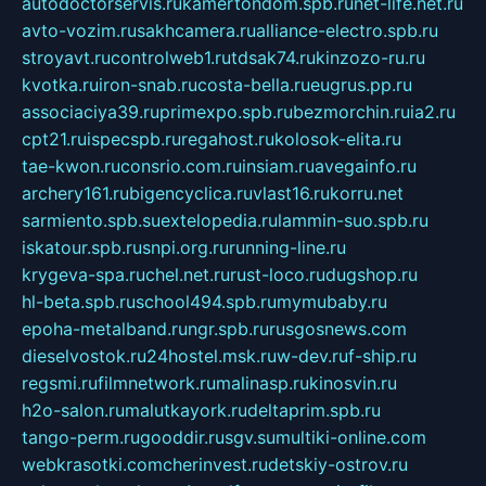
autodoctorservis.ru
kamertondom.spb.ru
net-life.net.ru
avto-vozim.ru
sakhcamera.ru
alliance-electro.spb.ru
stroyavt.ru
controlweb1.ru
tdsak74.ru
kinzozo-ru.ru
kvotka.ru
iron-snab.ru
costa-bella.ru
eugrus.pp.ru
associaciya39.ru
primexpo.spb.ru
bezmorchin.ru
ia2.ru
cpt21.ru
ispecspb.ru
regahost.ru
kolosok-elita.ru
tae-kwon.ru
consrio.com.ru
insiam.ru
avegainfo.ru
archery161.ru
bigencyclica.ru
vlast16.ru
korru.net
sarmiento.spb.su
extelopedia.ru
lammin-suo.spb.ru
iskatour.spb.ru
snpi.org.ru
running-line.ru
krygeva-spa.ru
chel.net.ru
rust-loco.ru
dugshop.ru
hl-beta.spb.ru
school494.spb.ru
mymubaby.ru
epoha-metalband.ru
ngr.spb.ru
rusgosnews.com
dieselvostok.ru
24hostel.msk.ru
w-dev.ru
f-ship.ru
regsmi.ru
filmnetwork.ru
malinasp.ru
kinosvin.ru
h2o-salon.ru
malutkayork.ru
deltaprim.spb.ru
tango-perm.ru
gooddir.ru
sgv.su
multiki-online.com
webkrasotki.com
cherinvest.ru
detskiy-ostrov.ru