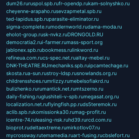
dum26.ru
ruspol.spb.ru
fr-opendp.ru
kam-solnyshko.ru
cheyenne-arapaho.ru
sevzapmetal.spb.ru
ted-lapidus.spb.ru
parasite-eliminator.ru
sigma-complete.ru
modernworld.ru
dama-moda.ru
eholot-group.ru
sk-nvkz.ru
DRONGOLD.RU
democratia2.ru
i-farmer.ru
mass-sport.org
jablonex.spb.ru
bookmess.ru
linkword.ru
refineua.com.ru
cs-spec.net.ru
altay-mebel.ru
DNK-THEATRE.RU
mechaniks.spb.ru
ipcamtechage.ru
skosta.ru
a-sun.ru
stroy-ldsp.ru
snowlands.org.ru
childrensshoes.ru
mrlizzy.ru
mebelsofiakrd.ru
bulizhenko.ru
rumantick.net.ru
mtszerno.ru
daily-fishing.ru
glushiteli-v-spb.ru
megasat.org.ru
localization.net.ru
flyingfish.pp.ru
ds5teremok.ru
aclib.spb.ru
komissionka30.ru
mag-profit.ru
icentre-74.ru
leasing-nsk.ru
hd39.ru
rcd.com.ru
bioprot.ru
deltaextreme.ru
mirkotlov07.ru
mycrossway.ru
temamedia.ru
art-fusing.ru
cbslefort.ru