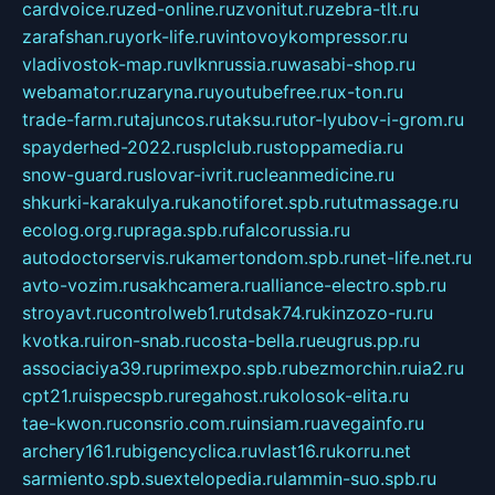
cardvoice.ru
zed-online.ru
zvonitut.ru
zebra-tlt.ru
zarafshan.ru
york-life.ru
vintovoykompressor.ru
vladivostok-map.ru
vlknrussia.ru
wasabi-shop.ru
webamator.ru
zaryna.ru
youtubefree.ru
x-ton.ru
trade-farm.ru
tajuncos.ru
taksu.ru
tor-lyubov-i-grom.ru
spayderhed-2022.ru
splclub.ru
stoppamedia.ru
snow-guard.ru
slovar-ivrit.ru
cleanmedicine.ru
shkurki-karakulya.ru
kanotiforet.spb.ru
tutmassage.ru
ecolog.org.ru
praga.spb.ru
falcorussia.ru
autodoctorservis.ru
kamertondom.spb.ru
net-life.net.ru
avto-vozim.ru
sakhcamera.ru
alliance-electro.spb.ru
stroyavt.ru
controlweb1.ru
tdsak74.ru
kinzozo-ru.ru
kvotka.ru
iron-snab.ru
costa-bella.ru
eugrus.pp.ru
associaciya39.ru
primexpo.spb.ru
bezmorchin.ru
ia2.ru
cpt21.ru
ispecspb.ru
regahost.ru
kolosok-elita.ru
tae-kwon.ru
consrio.com.ru
insiam.ru
avegainfo.ru
archery161.ru
bigencyclica.ru
vlast16.ru
korru.net
sarmiento.spb.su
extelopedia.ru
lammin-suo.spb.ru