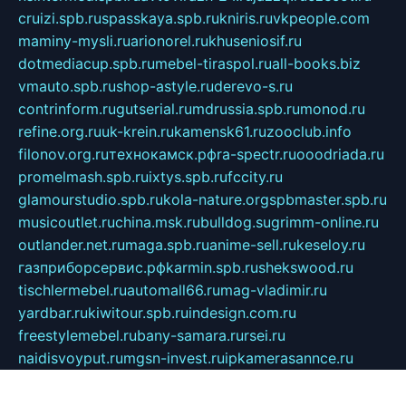
cruizi.spb.ru
spasskaya.spb.ru
kniris.ru
vkpeople.com
maminy-mysli.ru
arionorel.ru
khuseniosif.ru
dotmediacup.spb.ru
mebel-tiraspol.ru
all-books.biz
vmauto.spb.ru
shop-astyle.ru
derevo-s.ru
contrinform.ru
gutserial.ru
mdrussia.spb.ru
monod.ru
refine.org.ru
uk-krein.ru
kamensk61.ru
zooclub.info
filonov.org.ru
технокамск.рф
ra-spectr.ru
ooodriada.ru
promelmash.spb.ru
ixtys.spb.ru
fccity.ru
glamourstudio.spb.ru
kola-nature.org
spbmaster.spb.ru
musicoutlet.ru
china.msk.ru
bulldog.su
grimm-online.ru
outlander.net.ru
maga.spb.ru
anime-sell.ru
keseloy.ru
газприборсервис.рф
karmin.spb.ru
shekswood.ru
tischlermebel.ru
automall66.ru
mag-vladimir.ru
yardbar.ru
kiwitour.spb.ru
indesign.com.ru
freestylemebel.ru
bany-samara.ru
rsei.ru
naidisvoyput.ru
mgsn-invest.ru
ipkamerasannce.ru
alicante-house.ru
ibelka74.ru
cozyhouse.info
vlkargalev-studio.ru
700mb.ru
figura-ufa.ru
alina-live.ru