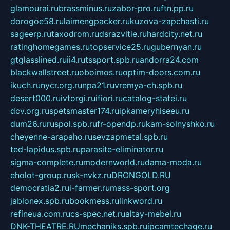
glamourai.ru
brassminus.ru
zabor-pro.ru
ftn.pp.ru
dorogoe58.ru
laimengpacker.ru
kuzova-zapchasti.ru
sageerp.ru
taxodrom.ru
dsrazvitie.ru
hardcity.net.ru
ratinghomegames.ru
topservice25.ru
gubernyan.ru
gtglasslined.ru
ii4.ru
tssport.spb.ru
andorra24.com
blackwallstreet.ru
oboimos.ru
optim-doors.com.ru
ikuch.ru
nycr.org.ru
npa21.ru
vremya-ch.spb.ru
desert000.ru
ivtorgi.ru
ifiori.ru
catalog-statei.ru
dcv.org.ru
spetsmaster174.ru
ipkameryhiseeu.ru
dum26.ru
ruspol.spb.ru
fr-opendp.ru
kam-solnyshko.ru
cheyenne-arapaho.ru
sevzapmetal.spb.ru
ted-lapidus.spb.ru
parasite-eliminator.ru
sigma-complete.ru
modernworld.ru
dama-moda.ru
eholot-group.ru
sk-nvkz.ru
DRONGOLD.RU
democratia2.ru
i-farmer.ru
mass-sport.org
jablonex.spb.ru
bookmess.ru
linkword.ru
refineua.com.ru
cs-spec.net.ru
altay-mebel.ru
DNK-THEATRE.RU
mechaniks.spb.ru
ipcamtechage.ru