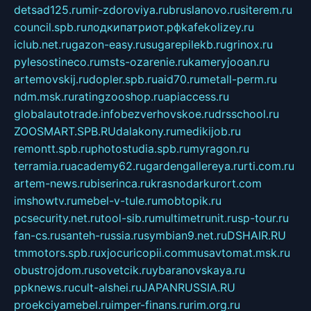
detsad125.ru
mir-zdoroviya.ru
bruslanovo.ru
siterem.ru
council.spb.ru
лодкипатриот.рф
kafekolizey.ru
iclub.net.ru
gazon-easy.ru
sugarepilekb.ru
grinox.ru
pylesostineco.ru
msts-ozarenie.ru
kameryjooan.ru
artemovskij.ru
dopler.spb.ru
aid70.ru
metall-perm.ru
ndm.msk.ru
ratingzooshop.ru
apiaccess.ru
globalautotrade.info
bezverhovskoe.ru
drsschool.ru
ZOOSMART.SPB.RU
dalakony.ru
medikijob.ru
remontt.spb.ru
photostudia.spb.ru
myragon.ru
terramia.ru
academy62.ru
gardengallereya.ru
rti.com.ru
artem-news.ru
biserinca.ru
krasnodarkurort.com
imshowtv.ru
mebel-v-tule.ru
mobtopik.ru
pcsecurity.net.ru
tool-sib.ru
multimetrunit.ru
sp-tour.ru
fan-cs.ru
santeh-russia.ru
symbian9.net.ru
DSHAIR.RU
tmmotors.spb.ru
xjocuricopii.com
musavtomat.msk.ru
obustrojdom.ru
sovetcik.ru
ybaranovskaya.ru
ppknews.ru
cult-alshei.ru
JAPANRUSSIA.RU
proekciyamebel.ru
imper-finans.ru
rim.org.ru