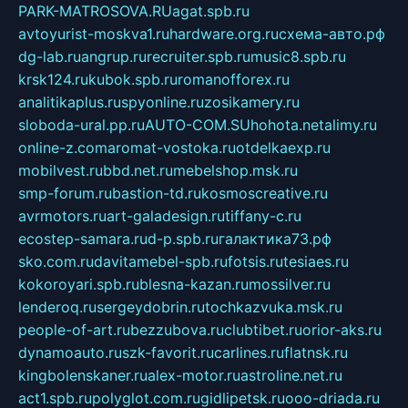
PARK-MATROSOVA.RU
agat.spb.ru
avtoyurist-moskva1.ru
hardware.org.ru
схема-авто.рф
dg-lab.ru
angrup.ru
recruiter.spb.ru
music8.spb.ru
krsk124.ru
kubok.spb.ru
romanofforex.ru
analitikaplus.ru
spyonline.ru
zosikamery.ru
sloboda-ural.pp.ru
AUTO-COM.SU
hohota.net
alimy.ru
online-z.com
aromat-vostoka.ru
otdelkaexp.ru
mobilvest.ru
bbd.net.ru
mebelshop.msk.ru
smp-forum.ru
bastion-td.ru
kosmoscreative.ru
avrmotors.ru
art-galadesign.ru
tiffany-c.ru
ecostep-samara.ru
d-p.spb.ru
галактика73.рф
sko.com.ru
davitamebel-spb.ru
fotsis.ru
tesiaes.ru
kokoroyari.spb.ru
blesna-kazan.ru
mossilver.ru
lenderoq.ru
sergeydobrin.ru
tochkazvuka.msk.ru
people-of-art.ru
bezzubova.ru
clubtibet.ru
orior-aks.ru
dynamoauto.ru
szk-favorit.ru
carlines.ru
flatnsk.ru
kingbolenskaner.ru
alex-motor.ru
astroline.net.ru
act1.spb.ru
polyglot.com.ru
gidlipetsk.ru
ooo-driada.ru