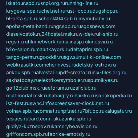
iskatour.spb.ru
snpi.org.ru
running-line.ru
krygeva-spa.ru
chel.net.ru
rust-loco.ru
dugshop.ru
hl-beta.spb.ru
school494.spb.ru
mymubaby.ru
epoha-metalband.ru
ngr.spb.ru
rusgosnews.com
dieselvostok.ru
24hostel.msk.ru
w-dev.ru
f-ship.ru
regsmi.ru
filmnetwork.ru
malinasp.ru
kinosvin.ru
h2o-salon.ru
malutkayork.ru
deltaprim.spb.ru
tango-perm.ru
gooddir.ru
sgv.su
multiki-online.com
webkrasotki.com
cherinvest.ru
detskiy-ostrov.ru
ankou.spb.ru
alvesta1.ru
pdf-creator.ru
nix-files.org.ru
sakhatoday.ru
elektrikersymboler.ru
sputnikyes.ru
golf2club.msk.ru
aeforums.ru
zallclub.ru
multimodal.msk.ru
habaigry.ru
haikko.ru
sobakopedia.ru
isz-fest.ru
ewnc.info
screensaver-clock.net.ru
volnav.spb.ru
comnat.ru
npf.net.ru
7bit.pp.ru
kalugatur.ru
tesiaes.ru
card.com.ru
kazanka.spb.ru
gildiya-kuznecov.ru
kameryboavision.ru
griffoncom.spb.ru
fabrika-emotsiy.ru