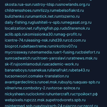
skosta.ru
a-sun.ru
stroy-ldsp.ru
snowlands.org.ru
childrensshoes.ru
mrlizzy.ru
mebelsofiakrd.ru
bulizhenko.ru
rumantick.net.ru
mtszerno.ru
daily-fishing.ru
glushiteli-v-spb.ru
megasat.org.ru
localization.net.ru
flyingfish.pp.ru
ds5teremok.ru
aclib.spb.ru
komissionka30.ru
mag-profit.ru
icentre-74.ru
leasing-nsk.ru
hd39.ru
rcd.com.ru
bioprot.ru
deltaextreme.ru
mirkotlov07.ru
mycrossway.ru
temamedia.ru
art-fusing.ru
cbslefort.ru
sunroadwatch.ru
citroen-yaroslavl.ru
ratnews.msk.ru
sk-if.ru
joomlamoduli.ru
academic-work.ru
bananaboys.ru
sanekua.ru
lianafrukt.ru
beta43.ru
tucsonwoori.com
alex-translation.ru
avantgardeclinics.ru
noel.msk.ru
buylq.ru
aquas-spb.ru
vilnerivne.com
bobry-2.ru
vtoroe-solnce.ru
nickysheen.ru
clockmir.ru
huntercraft.ru
стройокт.рф
webpixels.ru
pczz.msk.su
petrodvorets.spb.ru
nsintermed.spb.ru
avtovirazh-24.ru
jazzq.ru
czecot.ru