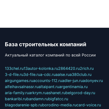
База строительных компаний
Актуальный каталог компаний по всей России
133chel.ru
13autor-kolonka.ru
2864420.ru
2rich.ru
3-d-file.ru
3d-file.ru
a-cdc.ru
aalse.ru
a380club.ru
airgungames.ru
accounts-112.ru
adler-jun.ru
adonyev.ru
alfeihavsalnassr.ru
altaipant.ru
argentinamia.ru
aria-family.ru
arkrym.ru
ashanet.ru
belgorod-day.ru
bankaribi.ru
bandamn.ru
bigfatcc.ru
blagodarenie-spb.ru
borodino-media.ru
card-voice.ru