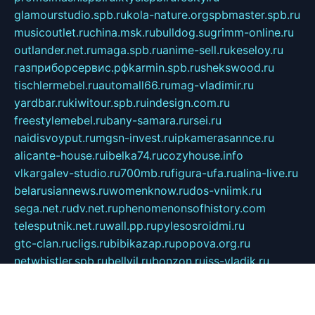
glamourstudio.spb.ru
kola-nature.org
spbmaster.spb.ru
musicoutlet.ru
china.msk.ru
bulldog.su
grimm-online.ru
outlander.net.ru
maga.spb.ru
anime-sell.ru
keseloy.ru
газприборсервис.рф
karmin.spb.ru
shekswood.ru
tischlermebel.ru
automall66.ru
mag-vladimir.ru
yardbar.ru
kiwitour.spb.ru
indesign.com.ru
freestylemebel.ru
bany-samara.ru
rsei.ru
naidisvoyput.ru
mgsn-invest.ru
ipkamerasannce.ru
alicante-house.ru
ibelka74.ru
cozyhouse.info
vlkargalev-studio.ru
700mb.ru
figura-ufa.ru
alina-live.ru
belarusiannews.ru
womenknow.ru
dos-vniimk.ru
sega.net.ru
dv.net.ru
phenomenonsofhistory.com
telesputnik.net.ru
wall.pp.ru
pylesosroidmi.ru
gtc-clan.ru
cligs.ru
bibikazap.ru
popova.org.ru
netwhistler.spb.ru
bellvil.ru
bonzon.ru
iss-vladik.ru
defiparis.net.ru
las-gryzas.ru
amku.ru
electednews.spb.ru
feather.org.ru
spar72.ru
tankiigri.ru
dominus.com.ru
ibtree.ru
sanykool.pp.ru
unixlib.org.ru