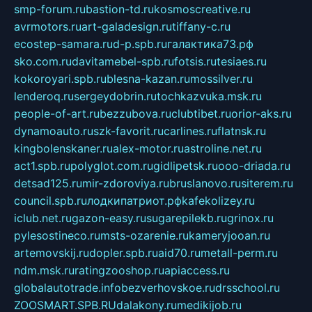
smp-forum.ru
bastion-td.ru
kosmoscreative.ru
avrmotors.ru
art-galadesign.ru
tiffany-c.ru
ecostep-samara.ru
d-p.spb.ru
галактика73.рф
sko.com.ru
davitamebel-spb.ru
fotsis.ru
tesiaes.ru
kokoroyari.spb.ru
blesna-kazan.ru
mossilver.ru
lenderoq.ru
sergeydobrin.ru
tochkazvuka.msk.ru
people-of-art.ru
bezzubova.ru
clubtibet.ru
orior-aks.ru
dynamoauto.ru
szk-favorit.ru
carlines.ru
flatnsk.ru
kingbolenskaner.ru
alex-motor.ru
astroline.net.ru
act1.spb.ru
polyglot.com.ru
gidlipetsk.ru
ooo-driada.ru
detsad125.ru
mir-zdoroviya.ru
bruslanovo.ru
siterem.ru
council.spb.ru
лодкипатриот.рф
kafekolizey.ru
iclub.net.ru
gazon-easy.ru
sugarepilekb.ru
grinox.ru
pylesostineco.ru
msts-ozarenie.ru
kameryjooan.ru
artemovskij.ru
dopler.spb.ru
aid70.ru
metall-perm.ru
ndm.msk.ru
ratingzooshop.ru
apiaccess.ru
globalautotrade.info
bezverhovskoe.ru
drsschool.ru
ZOOSMART.SPB.RU
dalakony.ru
medikijob.ru