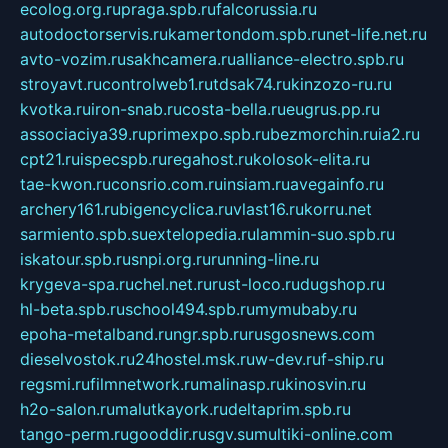
ecolog.org.ru
praga.spb.ru
falcorussia.ru
autodoctorservis.ru
kamertondom.spb.ru
net-life.net.ru
avto-vozim.ru
sakhcamera.ru
alliance-electro.spb.ru
stroyavt.ru
controlweb1.ru
tdsak74.ru
kinzozo-ru.ru
kvotka.ru
iron-snab.ru
costa-bella.ru
eugrus.pp.ru
associaciya39.ru
primexpo.spb.ru
bezmorchin.ru
ia2.ru
cpt21.ru
ispecspb.ru
regahost.ru
kolosok-elita.ru
tae-kwon.ru
consrio.com.ru
insiam.ru
avegainfo.ru
archery161.ru
bigencyclica.ru
vlast16.ru
korru.net
sarmiento.spb.su
extelopedia.ru
lammin-suo.spb.ru
iskatour.spb.ru
snpi.org.ru
running-line.ru
krygeva-spa.ru
chel.net.ru
rust-loco.ru
dugshop.ru
hl-beta.spb.ru
school494.spb.ru
mymubaby.ru
epoha-metalband.ru
ngr.spb.ru
rusgosnews.com
dieselvostok.ru
24hostel.msk.ru
w-dev.ru
f-ship.ru
regsmi.ru
filmnetwork.ru
malinasp.ru
kinosvin.ru
h2o-salon.ru
malutkayork.ru
deltaprim.spb.ru
tango-perm.ru
gooddir.ru
sgv.su
multiki-online.com