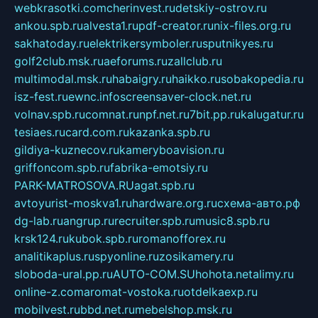
webkrasotki.com
cherinvest.ru
detskiy-ostrov.ru
ankou.spb.ru
alvesta1.ru
pdf-creator.ru
nix-files.org.ru
sakhatoday.ru
elektrikersymboler.ru
sputnikyes.ru
golf2club.msk.ru
aeforums.ru
zallclub.ru
multimodal.msk.ru
habaigry.ru
haikko.ru
sobakopedia.ru
isz-fest.ru
ewnc.info
screensaver-clock.net.ru
volnav.spb.ru
comnat.ru
npf.net.ru
7bit.pp.ru
kalugatur.ru
tesiaes.ru
card.com.ru
kazanka.spb.ru
gildiya-kuznecov.ru
kameryboavision.ru
griffoncom.spb.ru
fabrika-emotsiy.ru
PARK-MATROSOVA.RU
agat.spb.ru
avtoyurist-moskva1.ru
hardware.org.ru
схема-авто.рф
dg-lab.ru
angrup.ru
recruiter.spb.ru
music8.spb.ru
krsk124.ru
kubok.spb.ru
romanofforex.ru
analitikaplus.ru
spyonline.ru
zosikamery.ru
sloboda-ural.pp.ru
AUTO-COM.SU
hohota.net
alimy.ru
online-z.com
aromat-vostoka.ru
otdelkaexp.ru
mobilvest.ru
bbd.net.ru
mebelshop.msk.ru