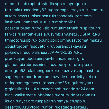
remontt.spb.ru
photostudia.spb.ru
myragon.ru
terramia.ru
academy62.ru
gardengallereya.ru
rti.com.ru
artem-news.ru
biserinca.ru
krasnodarkurort.com
imshowtv.ru
mebel-v-tule.ru
mobtopik.ru
pcsecurity.net.ru
tool-sib.ru
multimetrunit.ru
sp-tour.ru
fan-cs.ru
santeh-russia.ru
symbian9.net.ru
DSHAIR.RU
tmmotors.spb.ru
xjocuricopii.com
musavtomat.msk.ru
obustrojdom.ru
sovetcik.ru
ybaranovskaya.ru
ppknews.ru
cult-alshei.ru
JAPANRUSSIA.RU
proekciyamebel.ru
imper-finans.ru
rim.org.ru
glamourai.ru
brassminus.ru
zabor-pro.ru
ftn.pp.ru
dorogoe58.ru
laimengpacker.ru
kuzova-zapchasti.ru
sageerp.ru
taxodrom.ru
dsrazvitie.ru
hardcity.net.ru
ratinghomegames.ru
topservice25.ru
gubernyan.ru
gtglasslined.ru
ii4.ru
tssport.spb.ru
andorra24.com
blackwallstreet.ru
oboimos.ru
optim-doors.com.ru
ikuch.ru
nycr.org.ru
npa21.ru
vremya-ch.spb.ru
desert000.ru
ivtorgi.ru
ifiori.ru
catalog-statei.ru