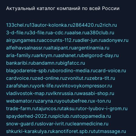
Актуальный каталог компаний по всей России
133chel.ru
13autor-kolonka.ru
2864420.ru
2rich.ru
3-d-file.ru
3d-file.ru
a-cdc.ru
aalse.ru
a380club.ru
airgungames.ru
accounts-112.ru
adler-jun.ru
adonyev.ru
alfeihavsalnassr.ru
altaipant.ru
argentinamia.ru
aria-family.ru
arkrym.ru
ashanet.ru
belgorod-day.ru
bankaribi.ru
bandamn.ru
bigfatcc.ru
blagodarenie-spb.ru
borodino-media.ru
card-voice.ru
cardvoice.ru
zed-online.ru
zvonitut.ru
zebra-tlt.ru
zarafshan.ru
york-life.ru
vintovoykompressor.ru
vladivostok-map.ru
vlknrussia.ru
wasabi-shop.ru
webamator.ru
zaryna.ru
youtubefree.ru
x-ton.ru
trade-farm.ru
tajuncos.ru
taksu.ru
tor-lyubov-i-grom.ru
spayderhed-2022.ru
splclub.ru
stoppamedia.ru
snow-guard.ru
slovar-ivrit.ru
cleanmedicine.ru
shkurki-karakulya.ru
kanotiforet.spb.ru
tutmassage.ru