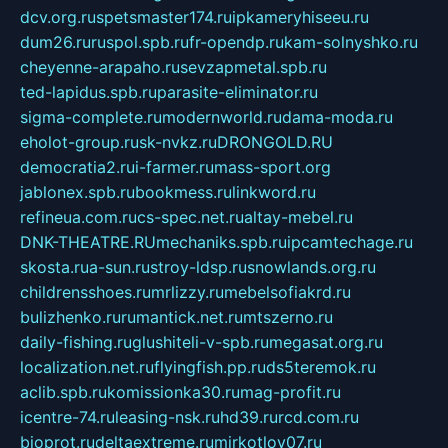
dcv.org.ru
spetsmaster174.ru
ipkameryhiseeu.ru
dum26.ru
ruspol.spb.ru
fr-opendp.ru
kam-solnyshko.ru
cheyenne-arapaho.ru
sevzapmetal.spb.ru
ted-lapidus.spb.ru
parasite-eliminator.ru
sigma-complete.ru
modernworld.ru
dama-moda.ru
eholot-group.ru
sk-nvkz.ru
DRONGOLD.RU
democratia2.ru
i-farmer.ru
mass-sport.org
jablonex.spb.ru
bookmess.ru
linkword.ru
refineua.com.ru
cs-spec.net.ru
altay-mebel.ru
DNK-THEATRE.RU
mechaniks.spb.ru
ipcamtechage.ru
skosta.ru
a-sun.ru
stroy-ldsp.ru
snowlands.org.ru
childrensshoes.ru
mrlizzy.ru
mebelsofiakrd.ru
bulizhenko.ru
rumantick.net.ru
mtszerno.ru
daily-fishing.ru
glushiteli-v-spb.ru
megasat.org.ru
localization.net.ru
flyingfish.pp.ru
ds5teremok.ru
aclib.spb.ru
komissionka30.ru
mag-profit.ru
icentre-74.ru
leasing-nsk.ru
hd39.ru
rcd.com.ru
bioprot.ru
deltaextreme.ru
mirkotlov07.ru