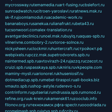
mycrossway.ru
temamedia.ru
art-fusing.ru
cbslefort.ru
sunroadwatch.ru
citroen-yaroslavl.ru
ratnews.msk.ru
sk-if.ru
joomlamoduli.ru
academic-work.ru
bananaboys.ru
sanekua.ru
lianafrukt.ru
beta43.ru
tucsonwoori.com
alex-translation.ru
avantgardeclinics.ru
noel.msk.ru
buylq.ru
aquas-spb.ru
vilnerivne.com
bobry-2.ru
vtoroe-solnce.ru
nickysheen.ru
clockmir.ru
huntercraft.ru
стройокт.рф
webpixels.ru
pczz.msk.su
petrodvorets.spb.ru
nsintermed.spb.ru
avtovirazh-24.ru
jazzq.ru
czecot.ru
cruizi.spb.ru
spasskaya.spb.ru
kniris.ru
vkpeople.com
maminy-mysli.ru
arionorel.ru
khuseniosif.ru
dotmediacup.spb.ru
mebel-tiraspol.ru
all-books.biz
vmauto.spb.ru
shop-astyle.ru
derevo-s.ru
contrinform.ru
gutserial.ru
mdrussia.spb.ru
monod.ru
refine.org.ru
uk-krein.ru
kamensk61.ru
zooclub.info
filonov.org.ru
технокамск.рф
ra-spectr.ru
ooodriada.ru
promelmash.spb.ru
ixtys.spb.ru
fccity.ru