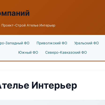
омпаний
 Проект-Строй Ателье Интерьер
ро-Западный ФО
Приволжский ФО
Уральский ФО
Южный ФО
Северо-Кавказский ФО
Ателье Интерьер