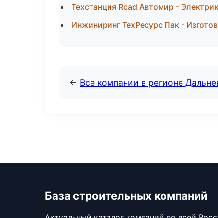
Техстанция Road Автомир - Электрик
Инжиниринг ТехРесурс Пак - Изготов
←
Все компании в регионе Дальн
База строительных компаний
Актуальный каталог компаний по всей Рос