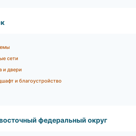
ск
темы
ые сети
 и двери
дшафт и благоустройство
евосточный федеральный округ