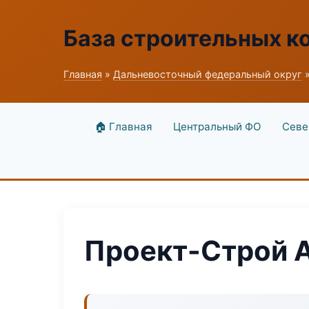
База строительных к
Главная
»
Дальневосточный федеральный округ
»
🏠 Главная
Центральный ФО
Севе
Проект-Строй 