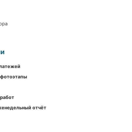
ора
ми
платежей
 фотоэтапы
 работ
женедельный отчёт