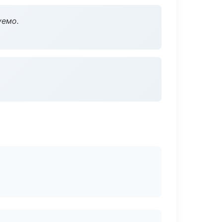
уемо.