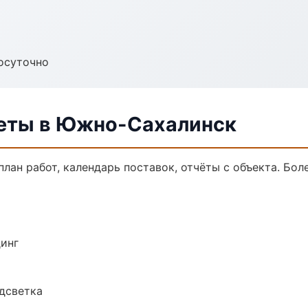
осуточно
меты в Южно-Сахалинск
лан работ, календарь поставок, отчёты с объекта. Боле
динг
одсветка