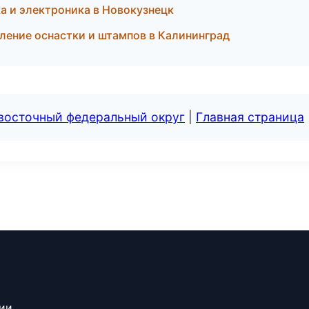
а и электроника в Новокузнецк
ление оснастки и штампов в Калининград
евосточный федеральный округ
|
Главная страница
сии