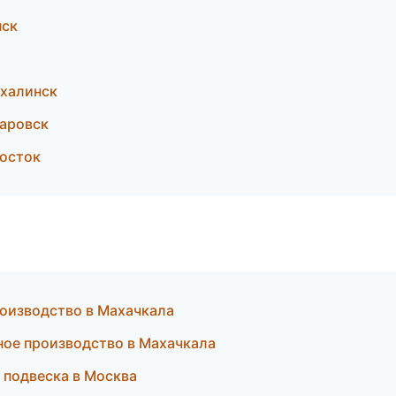
нск
халинск
аровск
осток
роизводство в Махачкала
ное производство в Махачкала
и подвеска в Москва