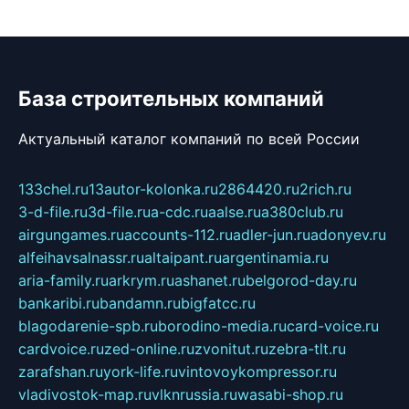
База строительных компаний
Актуальный каталог компаний по всей России
133chel.ru
13autor-kolonka.ru
2864420.ru
2rich.ru
3-d-file.ru
3d-file.ru
a-cdc.ru
aalse.ru
a380club.ru
airgungames.ru
accounts-112.ru
adler-jun.ru
adonyev.ru
alfeihavsalnassr.ru
altaipant.ru
argentinamia.ru
aria-family.ru
arkrym.ru
ashanet.ru
belgorod-day.ru
bankaribi.ru
bandamn.ru
bigfatcc.ru
blagodarenie-spb.ru
borodino-media.ru
card-voice.ru
cardvoice.ru
zed-online.ru
zvonitut.ru
zebra-tlt.ru
zarafshan.ru
york-life.ru
vintovoykompressor.ru
vladivostok-map.ru
vlknrussia.ru
wasabi-shop.ru