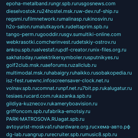
epoha-metalband.ru
ngr.spb.ru
rusgosnews.com
dieselvostok.ru
24hostel.msk.ru
w-dev.ru
f-ship.ru
regsmi.ru
filmnetwork.ru
malinasp.ru
kinosvin.ru
h2o-salon.ru
malutkayork.ru
deltaprim.spb.ru
tango-perm.ru
gooddir.ru
sgv.su
multiki-online.com
webkrasotki.com
cherinvest.ru
detskiy-ostrov.ru
ankou.spb.ru
alvesta1.ru
pdf-creator.ru
nix-files.org.ru
sakhatoday.ru
elektrikersymboler.ru
sputnikyes.ru
golf2club.msk.ru
aeforums.ru
zallclub.ru
multimodal.msk.ru
habaigry.ru
haikko.ru
sobakopedia.ru
isz-fest.ru
ewnc.info
screensaver-clock.net.ru
volnav.spb.ru
comnat.ru
npf.net.ru
7bit.pp.ru
kalugatur.ru
tesiaes.ru
card.com.ru
kazanka.spb.ru
gildiya-kuznecov.ru
kameryboavision.ru
griffoncom.spb.ru
fabrika-emotsiy.ru
PARK-MATROSOVA.RU
agat.spb.ru
avtoyurist-moskva1.ru
hardware.org.ru
схема-авто.рф
dg-lab.ru
angrup.ru
recruiter.spb.ru
music8.spb.ru