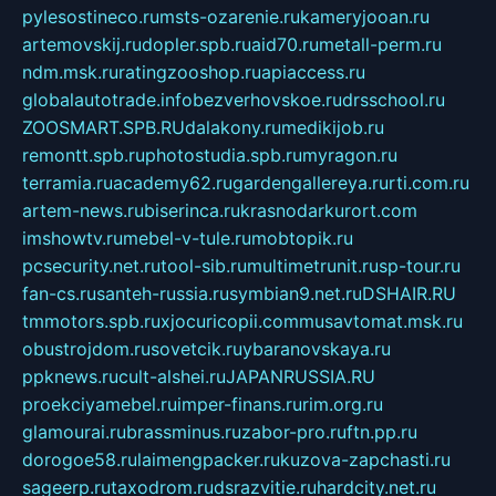
pylesostineco.ru
msts-ozarenie.ru
kameryjooan.ru
artemovskij.ru
dopler.spb.ru
aid70.ru
metall-perm.ru
ndm.msk.ru
ratingzooshop.ru
apiaccess.ru
globalautotrade.info
bezverhovskoe.ru
drsschool.ru
ZOOSMART.SPB.RU
dalakony.ru
medikijob.ru
remontt.spb.ru
photostudia.spb.ru
myragon.ru
terramia.ru
academy62.ru
gardengallereya.ru
rti.com.ru
artem-news.ru
biserinca.ru
krasnodarkurort.com
imshowtv.ru
mebel-v-tule.ru
mobtopik.ru
pcsecurity.net.ru
tool-sib.ru
multimetrunit.ru
sp-tour.ru
fan-cs.ru
santeh-russia.ru
symbian9.net.ru
DSHAIR.RU
tmmotors.spb.ru
xjocuricopii.com
musavtomat.msk.ru
obustrojdom.ru
sovetcik.ru
ybaranovskaya.ru
ppknews.ru
cult-alshei.ru
JAPANRUSSIA.RU
proekciyamebel.ru
imper-finans.ru
rim.org.ru
glamourai.ru
brassminus.ru
zabor-pro.ru
ftn.pp.ru
dorogoe58.ru
laimengpacker.ru
kuzova-zapchasti.ru
sageerp.ru
taxodrom.ru
dsrazvitie.ru
hardcity.net.ru