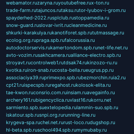
webamator.ru
zaryna.ru
youtubefree.ru
x-ton.ru
trade-farm.ru
tajuncos.ru
taksu.ru
tor-lyubov-i-grom.ru
spayderhed-2022.ru
splclub.ru
stoppamedia.ru
snow-guard.ru
slovar-ivrit.ru
cleanmedicine.ru
shkurki-karakulya.ru
kanotiforet.spb.ru
tutmassage.ru
ecolog.org.ru
praga.spb.ru
falcorussia.ru
autodoctorservis.ru
kamertondom.spb.ru
net-life.net.ru
avto-vozim.ru
sakhcamera.ru
alliance-electro.spb.ru
stroyavt.ru
controlweb1.ru
tdsak74.ru
kinzozo-ru.ru
kvotka.ru
iron-snab.ru
costa-bella.ru
eugrus.pp.ru
associaciya39.ru
primexpo.spb.ru
bezmorchin.ru
ia2.ru
cpt21.ru
ispecspb.ru
regahost.ru
kolosok-elita.ru
tae-kwon.ru
consrio.com.ru
insiam.ru
avegainfo.ru
archery161.ru
bigencyclica.ru
vlast16.ru
korru.net
sarmiento.spb.su
extelopedia.ru
lammin-suo.spb.ru
iskatour.spb.ru
snpi.org.ru
running-line.ru
krygeva-spa.ru
chel.net.ru
rust-loco.ru
dugshop.ru
hl-beta.spb.ru
school494.spb.ru
mymubaby.ru