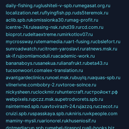
daily-fishing.ru
glushiteli-v-spb.ru
megasat.org.ru
localization.net.ru
flyingfish.pp.ru
ds5teremok.ru
aclib.spb.ru
komissionka30.ru
mag-profit.ru
icentre-74.ru
leasing-nsk.ru
hd39.ru
rcd.com.ru
bioprot.ru
deltaextreme.ru
mirkotlov07.ru
mycrossway.ru
temamedia.ru
art-fusing.ru
cbslefort.ru
sunroadwatch.ru
citroen-yaroslavl.ru
ratnews.msk.ru
sk-if.ru
joomlamoduli.ru
academic-work.ru
bananaboys.ru
sanekua.ru
lianafrukt.ru
beta43.ru
tucsonwoori.com
alex-translation.ru
avantgardeclinics.ru
noel.msk.ru
buylq.ru
aquas-spb.ru
vilnerivne.com
bobry-2.ru
vtoroe-solnce.ru
nickysheen.ru
clockmir.ru
huntercraft.ru
стройокт.рф
webpixels.ru
pczz.msk.su
petrodvorets.spb.ru
nsintermed.spb.ru
avtovirazh-24.ru
jazzq.ru
czecot.ru
cruizi.spb.ru
spasskaya.spb.ru
kniris.ru
vkpeople.com
maminy-mysli.ru
arionorel.ru
khuseniosif.ru
dotmediacup.spb.ru
mebel-tiraspol.ru
all-books.biz