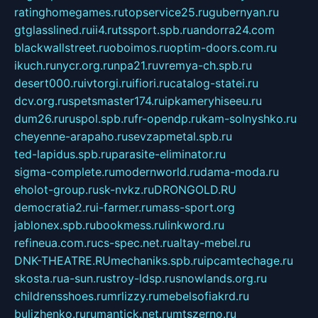
ratinghomegames.ru
topservice25.ru
gubernyan.ru
gtglasslined.ru
ii4.ru
tssport.spb.ru
andorra24.com
blackwallstreet.ru
oboimos.ru
optim-doors.com.ru
ikuch.ru
nycr.org.ru
npa21.ru
vremya-ch.spb.ru
desert000.ru
ivtorgi.ru
ifiori.ru
catalog-statei.ru
dcv.org.ru
spetsmaster174.ru
ipkameryhiseeu.ru
dum26.ru
ruspol.spb.ru
fr-opendp.ru
kam-solnyshko.ru
cheyenne-arapaho.ru
sevzapmetal.spb.ru
ted-lapidus.spb.ru
parasite-eliminator.ru
sigma-complete.ru
modernworld.ru
dama-moda.ru
eholot-group.ru
sk-nvkz.ru
DRONGOLD.RU
democratia2.ru
i-farmer.ru
mass-sport.org
jablonex.spb.ru
bookmess.ru
linkword.ru
refineua.com.ru
cs-spec.net.ru
altay-mebel.ru
DNK-THEATRE.RU
mechaniks.spb.ru
ipcamtechage.ru
skosta.ru
a-sun.ru
stroy-ldsp.ru
snowlands.org.ru
childrensshoes.ru
mrlizzy.ru
mebelsofiakrd.ru
bulizhenko.ru
rumantick.net.ru
mtszerno.ru