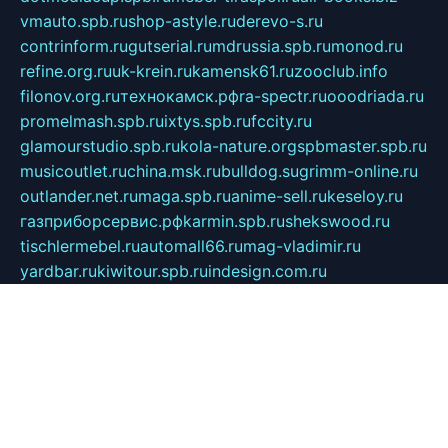
vmauto.spb.ru
shop-astyle.ru
derevo-s.ru
contrinform.ru
gutserial.ru
mdrussia.spb.ru
monod.ru
refine.org.ru
uk-krein.ru
kamensk61.ru
zooclub.info
filonov.org.ru
технокамск.рф
ra-spectr.ru
ooodriada.ru
promelmash.spb.ru
ixtys.spb.ru
fccity.ru
glamourstudio.spb.ru
kola-nature.org
spbmaster.spb.ru
musicoutlet.ru
china.msk.ru
bulldog.su
grimm-online.ru
outlander.net.ru
maga.spb.ru
anime-sell.ru
keseloy.ru
газприборсервис.рф
karmin.spb.ru
shekswood.ru
tischlermebel.ru
automall66.ru
mag-vladimir.ru
yardbar.ru
kiwitour.spb.ru
indesign.com.ru
freestylemebel.ru
bany-samara.ru
rsei.ru
naidisvoyput.ru
mgsn-invest.ru
ipkamerasannce.ru
alicante-house.ru
ibelka74.ru
cozyhouse.info
vlkargalev-studio.ru
700mb.ru
figura-ufa.ru
alina-live.ru
belarusiannews.ru
womenknow.ru
dos-vniimk.ru
sega.net.ru
dv.net.ru
phenomenonsofhistory.com
telesputnik.net.ru
wall.pp.ru
pylesosroidmi.ru