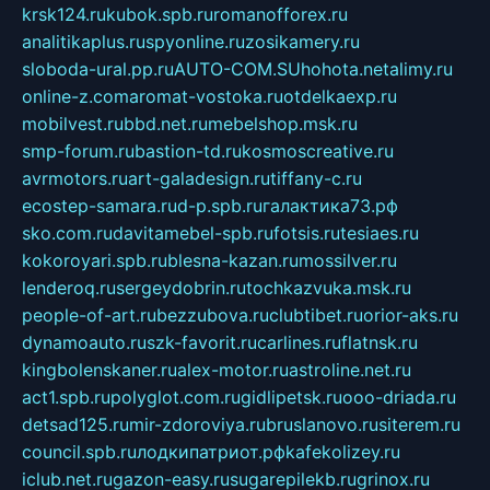
krsk124.ru
kubok.spb.ru
romanofforex.ru
analitikaplus.ru
spyonline.ru
zosikamery.ru
sloboda-ural.pp.ru
AUTO-COM.SU
hohota.net
alimy.ru
online-z.com
aromat-vostoka.ru
otdelkaexp.ru
mobilvest.ru
bbd.net.ru
mebelshop.msk.ru
smp-forum.ru
bastion-td.ru
kosmoscreative.ru
avrmotors.ru
art-galadesign.ru
tiffany-c.ru
ecostep-samara.ru
d-p.spb.ru
галактика73.рф
sko.com.ru
davitamebel-spb.ru
fotsis.ru
tesiaes.ru
kokoroyari.spb.ru
blesna-kazan.ru
mossilver.ru
lenderoq.ru
sergeydobrin.ru
tochkazvuka.msk.ru
people-of-art.ru
bezzubova.ru
clubtibet.ru
orior-aks.ru
dynamoauto.ru
szk-favorit.ru
carlines.ru
flatnsk.ru
kingbolenskaner.ru
alex-motor.ru
astroline.net.ru
act1.spb.ru
polyglot.com.ru
gidlipetsk.ru
ooo-driada.ru
detsad125.ru
mir-zdoroviya.ru
bruslanovo.ru
siterem.ru
council.spb.ru
лодкипатриот.рф
kafekolizey.ru
iclub.net.ru
gazon-easy.ru
sugarepilekb.ru
grinox.ru