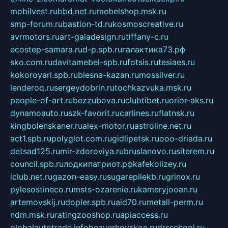
mobilvest.ru
bbd.net.ru
mebelshop.msk.ru
smp-forum.ru
bastion-td.ru
kosmoscreative.ru
avrmotors.ru
art-galadesign.ru
tiffany-c.ru
ecostep-samara.ru
d-p.spb.ru
галактика73.рф
sko.com.ru
davitamebel-spb.ru
fotsis.ru
tesiaes.ru
kokoroyari.spb.ru
blesna-kazan.ru
mossilver.ru
lenderoq.ru
sergeydobrin.ru
tochkazvuka.msk.ru
people-of-art.ru
bezzubova.ru
clubtibet.ru
orior-aks.ru
dynamoauto.ru
szk-favorit.ru
carlines.ru
flatnsk.ru
kingbolenskaner.ru
alex-motor.ru
astroline.net.ru
act1.spb.ru
polyglot.com.ru
gidlipetsk.ru
ooo-driada.ru
detsad125.ru
mir-zdoroviya.ru
bruslanovo.ru
siterem.ru
council.spb.ru
лодкипатриот.рф
kafekolizey.ru
iclub.net.ru
gazon-easy.ru
sugarepilekb.ru
grinox.ru
pylesostineco.ru
msts-ozarenie.ru
kameryjooan.ru
artemovskij.ru
dopler.spb.ru
aid70.ru
metall-perm.ru
ndm.msk.ru
ratingzooshop.ru
apiaccess.ru
globalautotrade.info
bezverhovskoe.ru
drsschool.ru