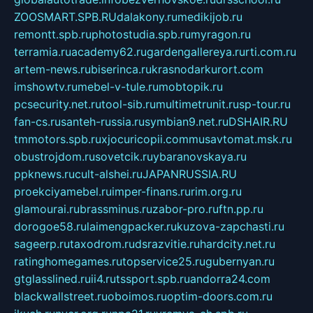
ZOOSMART.SPB.RU
dalakony.ru
medikijob.ru
remontt.spb.ru
photostudia.spb.ru
myragon.ru
terramia.ru
academy62.ru
gardengallereya.ru
rti.com.ru
artem-news.ru
biserinca.ru
krasnodarkurort.com
imshowtv.ru
mebel-v-tule.ru
mobtopik.ru
pcsecurity.net.ru
tool-sib.ru
multimetrunit.ru
sp-tour.ru
fan-cs.ru
santeh-russia.ru
symbian9.net.ru
DSHAIR.RU
tmmotors.spb.ru
xjocuricopii.com
musavtomat.msk.ru
obustrojdom.ru
sovetcik.ru
ybaranovskaya.ru
ppknews.ru
cult-alshei.ru
JAPANRUSSIA.RU
proekciyamebel.ru
imper-finans.ru
rim.org.ru
glamourai.ru
brassminus.ru
zabor-pro.ru
ftn.pp.ru
dorogoe58.ru
laimengpacker.ru
kuzova-zapchasti.ru
sageerp.ru
taxodrom.ru
dsrazvitie.ru
hardcity.net.ru
ratinghomegames.ru
topservice25.ru
gubernyan.ru
gtglasslined.ru
ii4.ru
tssport.spb.ru
andorra24.com
blackwallstreet.ru
oboimos.ru
optim-doors.com.ru