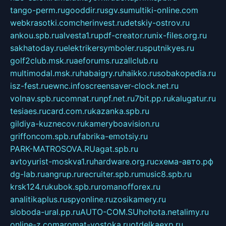
tango-perm.ru
gooddir.ru
sgv.su
multiki-online.com
webkrasotki.com
cherinvest.ru
detskiy-ostrov.ru
ankou.spb.ru
alvesta1.ru
pdf-creator.ru
nix-files.org.ru
sakhatoday.ru
elektrikersymboler.ru
sputnikyes.ru
golf2club.msk.ru
aeforums.ru
zallclub.ru
multimodal.msk.ru
habaigry.ru
haikko.ru
sobakopedia.ru
isz-fest.ru
ewnc.info
screensaver-clock.net.ru
volnav.spb.ru
comnat.ru
npf.net.ru
7bit.pp.ru
kalugatur.ru
tesiaes.ru
card.com.ru
kazanka.spb.ru
gildiya-kuznecov.ru
kameryboavision.ru
griffoncom.spb.ru
fabrika-emotsiy.ru
PARK-MATROSOVA.RU
agat.spb.ru
avtoyurist-moskva1.ru
hardware.org.ru
схема-авто.рф
dg-lab.ru
angrup.ru
recruiter.spb.ru
music8.spb.ru
krsk124.ru
kubok.spb.ru
romanofforex.ru
analitikaplus.ru
spyonline.ru
zosikamery.ru
sloboda-ural.pp.ru
AUTO-COM.SU
hohota.net
alimy.ru
online-z.com
aromat-vostoka.ru
otdelkaexp.ru