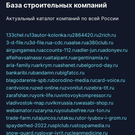
База строительных компаний
Актуальный каталог компаний по всей России
133chel.ru
13autor-kolonka.ru
2864420.ru
2rich.ru
3-d-file.ru
3d-file.ru
a-cdc.ru
aalse.ru
a380club.ru
airgungames.ru
accounts-112.ru
adler-jun.ru
adonyev.ru
alfeihavsalnassr.ru
altaipant.ru
argentinamia.ru
aria-family.ru
arkrym.ru
ashanet.ru
belgorod-day.ru
bankaribi.ru
bandamn.ru
bigfatcc.ru
blagodarenie-spb.ru
borodino-media.ru
card-voice.ru
cardvoice.ru
zed-online.ru
zvonitut.ru
zebra-tlt.ru
zarafshan.ru
york-life.ru
vintovoykompressor.ru
vladivostok-map.ru
vlknrussia.ru
wasabi-shop.ru
webamator.ru
zaryna.ru
youtubefree.ru
x-ton.ru
trade-farm.ru
tajuncos.ru
taksu.ru
tor-lyubov-i-grom.ru
spayderhed-2022.ru
splclub.ru
stoppamedia.ru
snow-guard.ru
slovar-ivrit.ru
cleanmedicine.ru