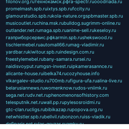
filonov.org.ru
технокамск.рф
ra-spectr.ru
ooodriada.ru
promelmash.spb.ru
ixtys.spb.ru
fccity.ru
glamourstudio.spb.ru
kola-nature.org
spbmaster.spb.ru
musicoutlet.ru
china.msk.ru
bulldog.su
grimm-online.ru
outlander.net.ru
maga.spb.ru
anime-sell.ru
keseloy.ru
газприборсервис.рф
karmin.spb.ru
shekswood.ru
tischlermebel.ru
automall66.ru
mag-vladimir.ru
yardbar.ru
kiwitour.spb.ru
indesign.com.ru
freestylemebel.ru
bany-samara.ru
rsei.ru
naidisvoyput.ru
mgsn-invest.ru
ipkamerasannce.ru
alicante-house.ru
ibelka74.ru
cozyhouse.info
vlkargalev-studio.ru
700mb.ru
figura-ufa.ru
alina-live.ru
belarusiannews.ru
womenknow.ru
dos-vniimk.ru
sega.net.ru
dv.net.ru
phenomenonsofhistory.com
telesputnik.net.ru
wall.pp.ru
pylesosroidmi.ru
gtc-clan.ru
cligs.ru
bibikazap.ru
popova.org.ru
netwhistler.spb.ru
bellvil.ru
bonzon.ru
iss-vladik.ru
defiparis.net.ru
las-gryzas.ru
amku.ru