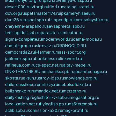
ikuch.ru
nycr.org.ru
npa21.ru
vremya-ch.spb.ru
desert000.ru
ivtorgi.ru
ifiori.ru
catalog-statei.ru
dcv.org.ru
spetsmaster174.ru
ipkameryhiseeu.ru
dum26.ru
ruspol.spb.ru
fr-opendp.ru
kam-solnyshko.ru
cheyenne-arapaho.ru
sevzapmetal.spb.ru
ted-lapidus.spb.ru
parasite-eliminator.ru
sigma-complete.ru
modernworld.ru
dama-moda.ru
eholot-group.ru
sk-nvkz.ru
DRONGOLD.RU
democratia2.ru
i-farmer.ru
mass-sport.org
jablonex.spb.ru
bookmess.ru
linkword.ru
refineua.com.ru
cs-spec.net.ru
altay-mebel.ru
DNK-THEATRE.RU
mechaniks.spb.ru
ipcamtechage.ru
skosta.ru
a-sun.ru
stroy-ldsp.ru
snowlands.org.ru
childrensshoes.ru
mrlizzy.ru
mebelsofiakrd.ru
bulizhenko.ru
rumantick.net.ru
mtszerno.ru
daily-fishing.ru
glushiteli-v-spb.ru
megasat.org.ru
localization.net.ru
flyingfish.pp.ru
ds5teremok.ru
aclib.spb.ru
komissionka30.ru
mag-profit.ru