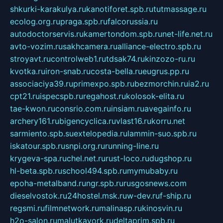
shkurki-karakulya.ru
kanotiforet.spb.ru
tutmassage.ru
ecolog.org.ru
praga.spb.ru
falcorussia.ru
autodoctorservis.ru
kamertondom.spb.ru
net-life.net.ru
avto-vozim.ru
sakhcamera.ru
alliance-electro.spb.ru
stroyavt.ru
controlweb1.ru
tdsak74.ru
kinzozo-ru.ru
kvotka.ru
iron-snab.ru
costa-bella.ru
eugrus.pp.ru
associaciya39.ru
primexpo.spb.ru
bezmorchin.ru
ia2.ru
cpt21.ru
ispecspb.ru
regahost.ru
kolosok-elita.ru
tae-kwon.ru
consrio.com.ru
insiam.ru
avegainfo.ru
archery161.ru
bigencyclica.ru
vlast16.ru
korru.net
sarmiento.spb.su
extelopedia.ru
lammin-suo.spb.ru
iskatour.spb.ru
snpi.org.ru
running-line.ru
krygeva-spa.ru
chel.net.ru
rust-loco.ru
dugshop.ru
hl-beta.spb.ru
school494.spb.ru
mymubaby.ru
epoha-metalband.ru
ngr.spb.ru
rusgosnews.com
dieselvostok.ru
24hostel.msk.ru
w-dev.ru
f-ship.ru
regsmi.ru
filmnetwork.ru
malinasp.ru
kinosvin.ru
h2o-salon.ru
malutkayork.ru
deltaprim.spb.ru