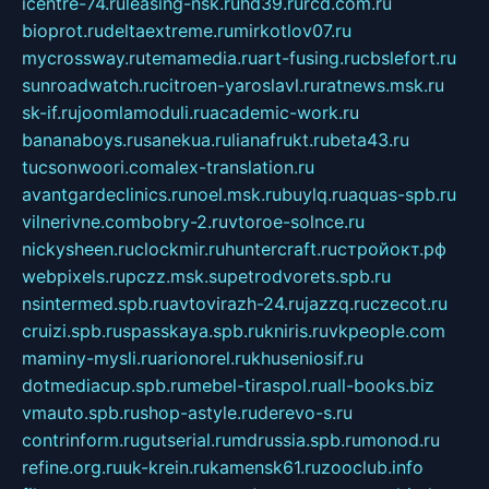
icentre-74.ru
leasing-nsk.ru
hd39.ru
rcd.com.ru
bioprot.ru
deltaextreme.ru
mirkotlov07.ru
mycrossway.ru
temamedia.ru
art-fusing.ru
cbslefort.ru
sunroadwatch.ru
citroen-yaroslavl.ru
ratnews.msk.ru
sk-if.ru
joomlamoduli.ru
academic-work.ru
bananaboys.ru
sanekua.ru
lianafrukt.ru
beta43.ru
tucsonwoori.com
alex-translation.ru
avantgardeclinics.ru
noel.msk.ru
buylq.ru
aquas-spb.ru
vilnerivne.com
bobry-2.ru
vtoroe-solnce.ru
nickysheen.ru
clockmir.ru
huntercraft.ru
стройокт.рф
webpixels.ru
pczz.msk.su
petrodvorets.spb.ru
nsintermed.spb.ru
avtovirazh-24.ru
jazzq.ru
czecot.ru
cruizi.spb.ru
spasskaya.spb.ru
kniris.ru
vkpeople.com
maminy-mysli.ru
arionorel.ru
khuseniosif.ru
dotmediacup.spb.ru
mebel-tiraspol.ru
all-books.biz
vmauto.spb.ru
shop-astyle.ru
derevo-s.ru
contrinform.ru
gutserial.ru
mdrussia.spb.ru
monod.ru
refine.org.ru
uk-krein.ru
kamensk61.ru
zooclub.info