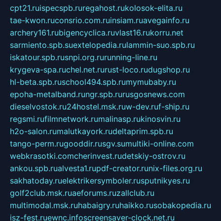
cpt21.ru
ispecspb.ru
regahost.ru
kolosok-elita.ru
tae-kwon.ru
consrio.com.ru
insiam.ru
avegainfo.ru
archery161.ru
bigencyclica.ru
vlast16.ru
korru.net
sarmiento.spb.su
extelopedia.ru
lammin-suo.spb.ru
iskatour.spb.ru
snpi.org.ru
running-line.ru
krygeva-spa.ru
chel.net.ru
rust-loco.ru
dugshop.ru
hl-beta.spb.ru
school494.spb.ru
mymubaby.ru
epoha-metalband.ru
ngr.spb.ru
rusgosnews.com
dieselvostok.ru
24hostel.msk.ru
w-dev.ru
f-ship.ru
regsmi.ru
filmnetwork.ru
malinasp.ru
kinosvin.ru
h2o-salon.ru
malutkayork.ru
deltaprim.spb.ru
tango-perm.ru
gooddir.ru
sgv.su
multiki-online.com
webkrasotki.com
cherinvest.ru
detskiy-ostrov.ru
ankou.spb.ru
alvesta1.ru
pdf-creator.ru
nix-files.org.ru
sakhatoday.ru
elektrikersymboler.ru
sputnikyes.ru
golf2club.msk.ru
aeforums.ru
zallclub.ru
multimodal.msk.ru
habaigry.ru
haikko.ru
sobakopedia.ru
isz-fest.ru
ewnc.info
screensaver-clock.net.ru