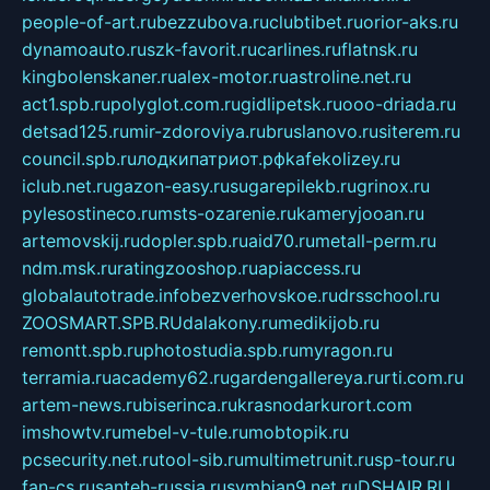
people-of-art.ru
bezzubova.ru
clubtibet.ru
orior-aks.ru
dynamoauto.ru
szk-favorit.ru
carlines.ru
flatnsk.ru
kingbolenskaner.ru
alex-motor.ru
astroline.net.ru
act1.spb.ru
polyglot.com.ru
gidlipetsk.ru
ooo-driada.ru
detsad125.ru
mir-zdoroviya.ru
bruslanovo.ru
siterem.ru
council.spb.ru
лодкипатриот.рф
kafekolizey.ru
iclub.net.ru
gazon-easy.ru
sugarepilekb.ru
grinox.ru
pylesostineco.ru
msts-ozarenie.ru
kameryjooan.ru
artemovskij.ru
dopler.spb.ru
aid70.ru
metall-perm.ru
ndm.msk.ru
ratingzooshop.ru
apiaccess.ru
globalautotrade.info
bezverhovskoe.ru
drsschool.ru
ZOOSMART.SPB.RU
dalakony.ru
medikijob.ru
remontt.spb.ru
photostudia.spb.ru
myragon.ru
terramia.ru
academy62.ru
gardengallereya.ru
rti.com.ru
artem-news.ru
biserinca.ru
krasnodarkurort.com
imshowtv.ru
mebel-v-tule.ru
mobtopik.ru
pcsecurity.net.ru
tool-sib.ru
multimetrunit.ru
sp-tour.ru
fan-cs.ru
santeh-russia.ru
symbian9.net.ru
DSHAIR.RU