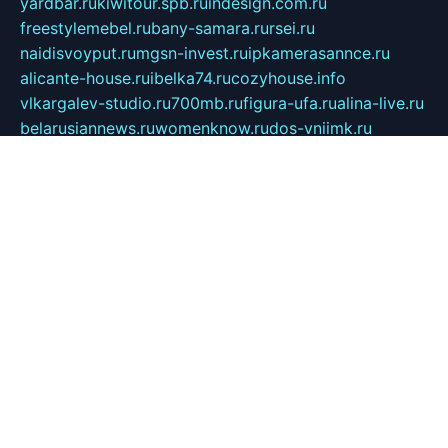
yardbar.ru
kiwitour.spb.ru
indesign.com.ru
freestylemebel.ru
bany-samara.ru
rsei.ru
naidisvoyput.ru
mgsn-invest.ru
ipkamerasannce.ru
alicante-house.ru
ibelka74.ru
cozyhouse.info
vlkargalev-studio.ru
700mb.ru
figura-ufa.ru
alina-live.ru
belarusiannews.ru
womenknow.ru
dos-vniimk.ru
sega.net.ru
dv.net.ru
phenomenonsofhistory.com
telesputnik.net.ru
wall.pp.ru
pylesosroidmi.ru
gtc-clan.ru
cligs.ru
bibikazap.ru
popova.org.ru
netwhistler.spb.ru
bellvil.ru
bonzon.ru
iss-vladik.ru
defiparis.net.ru
las-gryzas.ru
amku.ru
electednews.spb.ru
feather.org.ru
spar72.ru
tankiigri.ru
dominus.com.ru
ibtree.ru
sanykool.pp.ru
unixlib.org.ru
menatep.spb.ru
gartenterrassen.ru
printeka.ru
skvozilka.com.ru
parkovka-pub.ru
lovemobi.ru
art-ru.ru
emulatorz.com.ru
alucomp.com.ru
tatforum.com.ru
alternativa-profi.ru
dermakler.ru
artsurvey.ru
aredir.ru
khimspas.ru
centr-maxi.ru
2018r.ru