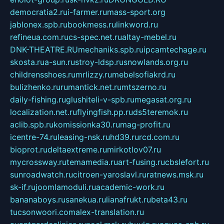
democratia2.ru
i-farmer.ru
mass-sport.org
jablonex.spb.ru
bookmess.ru
linkword.ru
refineua.com.ru
cs-spec.net.ru
altay-mebel.ru
DNK-THEATRE.RU
mechaniks.spb.ru
ipcamtechage.ru
skosta.ru
a-sun.ru
stroy-ldsp.ru
snowlands.org.ru
childrensshoes.ru
mrlizzy.ru
mebelsofiakrd.ru
bulizhenko.ru
rumantick.net.ru
mtszerno.ru
daily-fishing.ru
glushiteli-v-spb.ru
megasat.org.ru
localization.net.ru
flyingfish.pp.ru
ds5teremok.ru
aclib.spb.ru
komissionka30.ru
mag-profit.ru
icentre-74.ru
leasing-nsk.ru
hd39.ru
rcd.com.ru
bioprot.ru
deltaextreme.ru
mirkotlov07.ru
mycrossway.ru
temamedia.ru
art-fusing.ru
cbslefort.ru
sunroadwatch.ru
citroen-yaroslavl.ru
ratnews.msk.ru
sk-if.ru
joomlamoduli.ru
academic-work.ru
bananaboys.ru
sanekua.ru
lianafrukt.ru
beta43.ru
tucsonwoori.com
alex-translation.ru