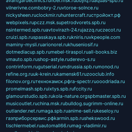
avantgardeclinics.ru
noel.msk.ru
buylq.ru
aquas-spb.ru
vilnerivne.com
bobry-2.ru
vtoroe-solnce.ru
nickysheen.ru
clockmir.ru
huntercraft.ru
стройокт.рф
webpixels.ru
pczz.msk.su
petrodvorets.spb.ru
nsintermed.spb.ru
avtovirazh-24.ru
jazzq.ru
czecot.ru
cruizi.spb.ru
spasskaya.spb.ru
kniris.ru
vkpeople.com
maminy-mysli.ru
arionorel.ru
khuseniosif.ru
dotmediacup.spb.ru
mebel-tiraspol.ru
all-books.biz
vmauto.spb.ru
shop-astyle.ru
derevo-s.ru
contrinform.ru
gutserial.ru
mdrussia.spb.ru
monod.ru
refine.org.ru
uk-krein.ru
kamensk61.ru
zooclub.info
filonov.org.ru
технокамск.рф
ra-spectr.ru
ooodriada.ru
promelmash.spb.ru
ixtys.spb.ru
fccity.ru
glamourstudio.spb.ru
kola-nature.org
spbmaster.spb.ru
musicoutlet.ru
china.msk.ru
bulldog.su
grimm-online.ru
outlander.net.ru
maga.spb.ru
anime-sell.ru
keseloy.ru
газприборсервис.рф
karmin.spb.ru
shekswood.ru
tischlermebel.ru
automall66.ru
mag-vladimir.ru