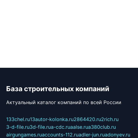
База строительных компаний
Актуальный каталог компаний по всей России
133chel.ru
13autor-kolonka.ru
2864420.ru
2rich.ru
3-d-file.ru
3d-file.ru
a-cdc.ru
aalse.ru
a380club.ru
airgungames.ru
accounts-112.ru
adler-jun.ru
adonyev.ru