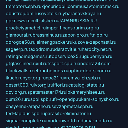
tmmotors.spb.ru
xjocuricopii.com
musavtomat.msk.ru
obustrojdom.ru
sovetcik.ru
ybaranovskaya.ru
ppknews.ru
cult-alshei.ru
JAPANRUSSIA.RU
proekciyamebel.ru
imper-finans.ru
rim.org.ru
glamourai.ru
brassminus.ru
zabor-pro.ru
ftn.pp.ru
dorogoe58.ru
laimengpacker.ru
kuzova-zapchasti.ru
sageerp.ru
taxodrom.ru
dsrazvitie.ru
hardcity.net.ru
ratinghomegames.ru
topservice25.ru
gubernyan.ru
gtglasslined.ru
ii4.ru
tssport.spb.ru
andorra24.com
blackwallstreet.ru
oboimos.ru
optim-doors.com.ru
ikuch.ru
nycr.org.ru
npa21.ru
vremya-ch.spb.ru
desert000.ru
ivtorgi.ru
ifiori.ru
catalog-statei.ru
dcv.org.ru
spetsmaster174.ru
ipkameryhiseeu.ru
dum26.ru
ruspol.spb.ru
fr-opendp.ru
kam-solnyshko.ru
cheyenne-arapaho.ru
sevzapmetal.spb.ru
ted-lapidus.spb.ru
parasite-eliminator.ru
sigma-complete.ru
modernworld.ru
dama-moda.ru
eholot-group.ru
sk-nvkz.ru
DRONGOLD.RU