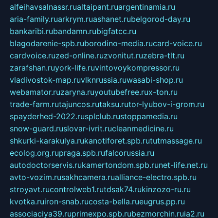
alfeihavsalnassr.ru
altaipant.ru
argentinamia.ru
aria-family.ru
arkrym.ru
ashanet.ru
belgorod-day.ru
bankaribi.ru
bandamn.ru
bigfatcc.ru
blagodarenie-spb.ru
borodino-media.ru
card-voice.ru
cardvoice.ru
zed-online.ru
zvonitut.ru
zebra-tlt.ru
zarafshan.ru
york-life.ru
vintovoykompressor.ru
vladivostok-map.ru
vlknrussia.ru
wasabi-shop.ru
webamator.ru
zaryna.ru
youtubefree.ru
x-ton.ru
trade-farm.ru
tajuncos.ru
taksu.ru
tor-lyubov-i-grom.ru
spayderhed-2022.ru
splclub.ru
stoppamedia.ru
snow-guard.ru
slovar-ivrit.ru
cleanmedicine.ru
shkurki-karakulya.ru
kanotiforet.spb.ru
tutmassage.ru
ecolog.org.ru
praga.spb.ru
falcorussia.ru
autodoctorservis.ru
kamertondom.spb.ru
net-life.net.ru
avto-vozim.ru
sakhcamera.ru
alliance-electro.spb.ru
stroyavt.ru
controlweb1.ru
tdsak74.ru
kinzozo-ru.ru
kvotka.ru
iron-snab.ru
costa-bella.ru
eugrus.pp.ru
associaciya39.ru
primexpo.spb.ru
bezmorchin.ru
ia2.ru