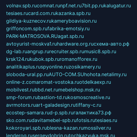
volnav.spb.ru
comnat.ru
npf.net.ru
7bit.pp.ru
kalugatur.ru
tesiaes.ru
card.com.ru
kazanka.spb.ru
gildiya-kuznecov.ru
kameryboavision.ru
griffoncom.spb.ru
fabrika-emotsiy.ru
PARK-MATROSOVA.RU
agat.spb.ru
avtoyurist-moskva1.ru
hardware.org.ru
схема-авто.рф
dg-lab.ru
angrup.ru
recruiter.spb.ru
music8.spb.ru
krsk124.ru
kubok.spb.ru
romanofforex.ru
analitikaplus.ru
spyonline.ru
zosikamery.ru
sloboda-ural.pp.ru
AUTO-COM.SU
hohota.net
alimy.ru
online-z.com
aromat-vostoka.ru
otdelkaexp.ru
mobilvest.ru
bbd.net.ru
mebelshop.msk.ru
smp-forum.ru
bastion-td.ru
kosmoscreative.ru
avrmotors.ru
art-galadesign.ru
tiffany-c.ru
ecostep-samara.ru
d-p.spb.ru
галактика73.рф
sko.com.ru
davitamebel-spb.ru
fotsis.ru
tesiaes.ru
kokoroyari.spb.ru
blesna-kazan.ru
mossilver.ru
lenderoq.ru
sergeydobrin.ru
tochkazvuka.msk.ru