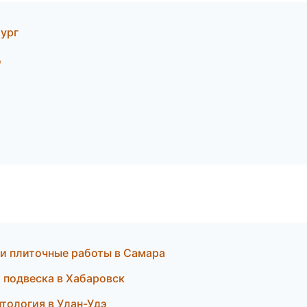
ург
д
 и плиточные работы в Самара
 и подвеска в Хабаровск
нтология в Улан-Удэ