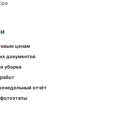
ора
ми
птовым ценам
их документов
ая уборка
 работ
женедельный отчёт
 фотоэтапы