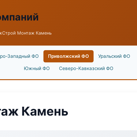
омпаний
жСтрой Монтаж Камень
ро-Западный ФО
Приволжский ФО
Уральский ФО
Южный ФО
Северо-Кавказский ФО
аж Камень