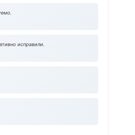
уемо.
ативно исправили.