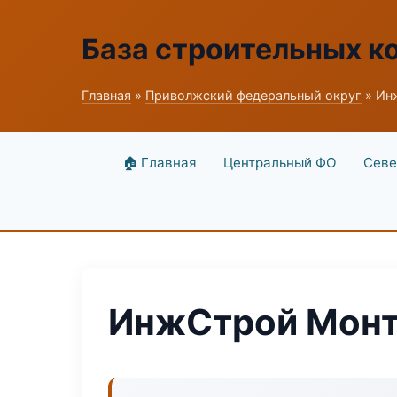
База строительных к
Главная
»
Приволжский федеральный округ
» Ин
🏠 Главная
Центральный ФО
Севе
ИнжСтрой Монт