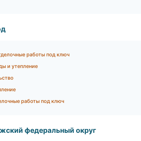
од
тделочные работы под ключ
ды и утепление
ьство
пление
елочные работы под ключ
лжский федеральный округ