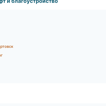
т и благоустройство
ртовск
рг