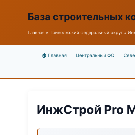
База строительных к
Главная
»
Приволжский федеральный округ
» Ин
🏠 Главная
Центральный ФО
Севе
ИнжСтрой Pro 