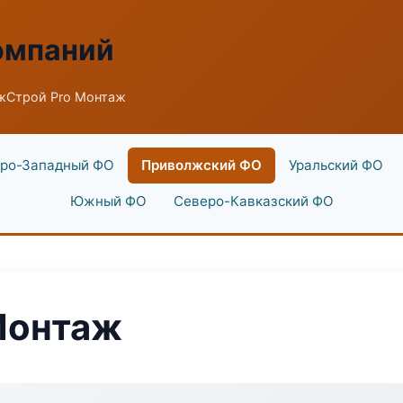
омпаний
жСтрой Pro Монтаж
ро-Западный ФО
Приволжский ФО
Уральский ФО
Южный ФО
Северо-Кавказский ФО
Монтаж