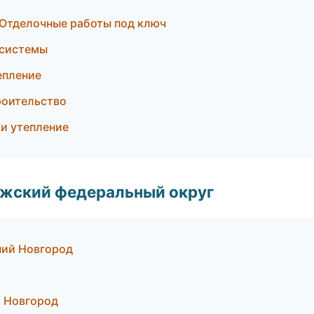
Отделочные работы под ключ
 системы
епление
роительство
и утепление
лжский федеральный округ
ний Новгород
й Новгород