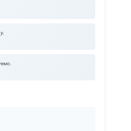
у.
уемо.