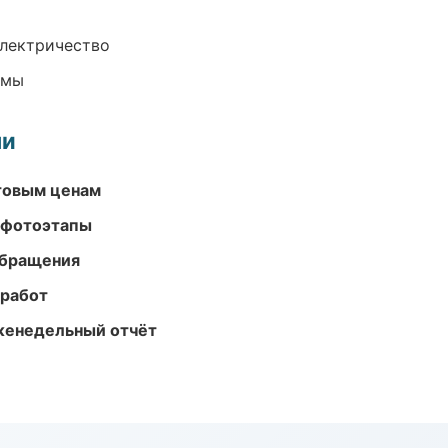
электричество
емы
ми
птовым ценам
 фотоэтапы
обращения
 работ
женедельный отчёт