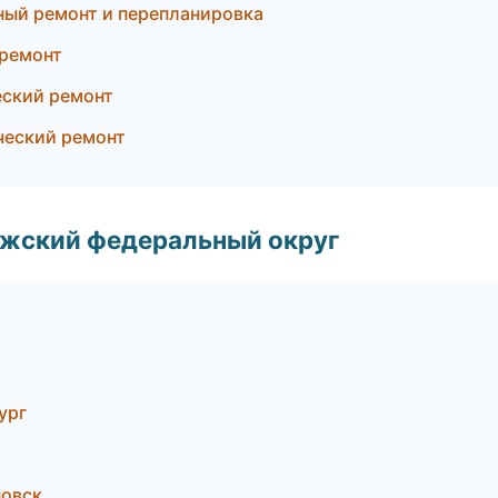
ный ремонт и перепланировка
ремонт
еский ремонт
ческий ремонт
лжский федеральный округ
ург
новск