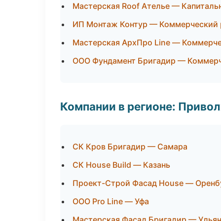
Мастерская Roof Ателье — Капиталь
ИП Монтаж Контур — Коммерческий 
Мастерская АрхПро Line — Коммерч
ООО Фундамент Бригадир — Коммер
Компании в регионе: Приво
СК Кров Бригадир — Самара
СК House Build — Казань
Проект-Строй Фасад House — Оренб
ООО Pro Line — Уфа
Мастерская Фасад Бригадир — Улья