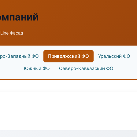
омпаний
Line Фасад
ро-Западный ФО
Приволжский ФО
Уральский ФО
Южный ФО
Северо-Кавказский ФО