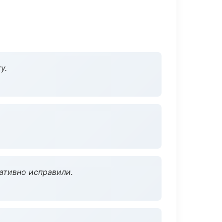
у.
ативно исправили.