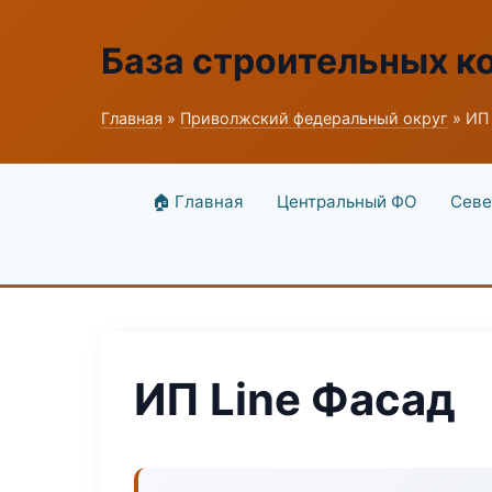
База строительных к
Главная
»
Приволжский федеральный округ
» ИП 
🏠 Главная
Центральный ФО
Севе
ИП Line Фасад