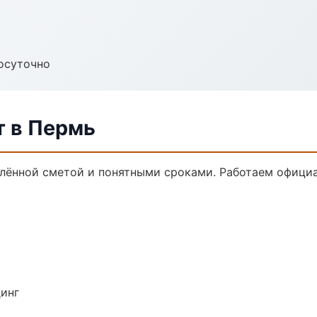
осуточно
 в Пермь
лённой сметой и понятными сроками. Работаем официа
динг