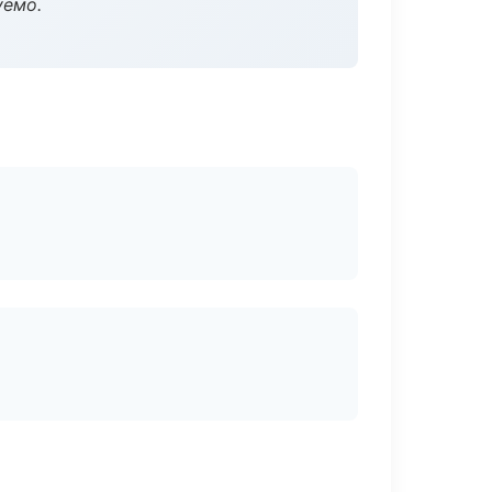
уемо.