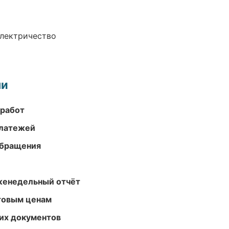
электричество
ми
 работ
платежей
обращения
женедельный отчёт
птовым ценам
их документов