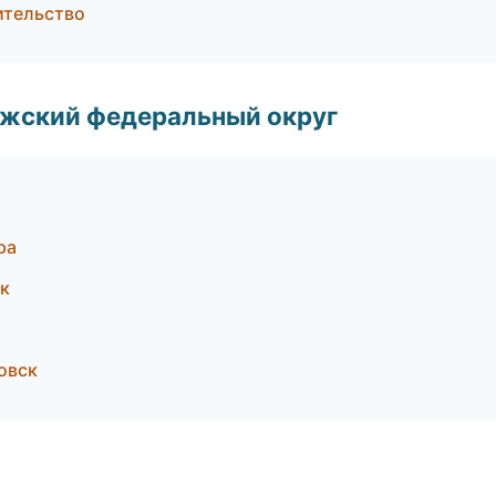
ительство
лжский федеральный округ
ра
к
овск