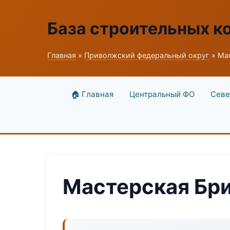
База строительных к
Главная
»
Приволжский федеральный округ
» Ма
🏠 Главная
Центральный ФО
Севе
Мастерская Бр