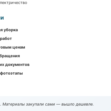
электричество
ми
ая уборка
 работ
птовым ценам
обращения
их документов
 фотоэтапы
. Материалы закупали сами — вышло дешевле.