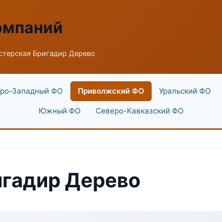
омпаний
стерская Бригадир Дерево
ро-Западный ФО
Приволжский ФО
Уральский ФО
Южный ФО
Северо-Кавказский ФО
игадир Дерево