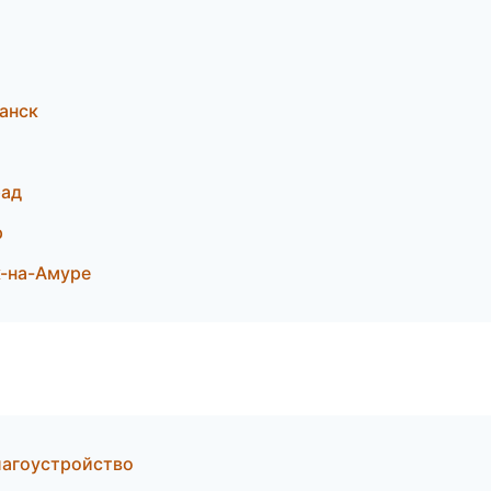
анск
рад
р
-на-Амуре
лагоустройство