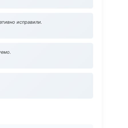
ативно исправили.
уемо.