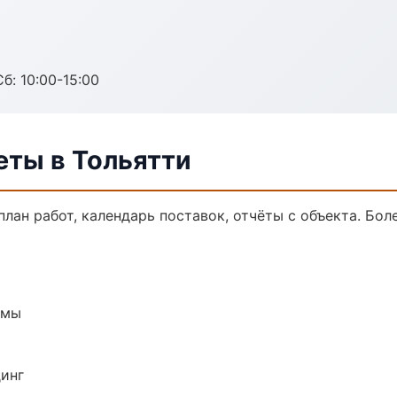
б: 10:00-15:00
еты в Тольятти
лан работ, календарь поставок, отчёты с объекта. Боле
емы
динг