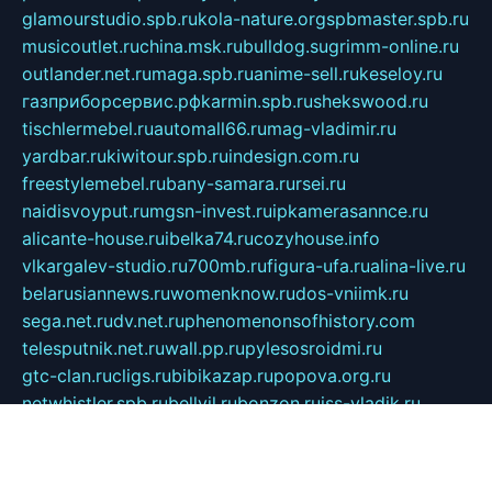
glamourstudio.spb.ru
kola-nature.org
spbmaster.spb.ru
musicoutlet.ru
china.msk.ru
bulldog.su
grimm-online.ru
outlander.net.ru
maga.spb.ru
anime-sell.ru
keseloy.ru
газприборсервис.рф
karmin.spb.ru
shekswood.ru
tischlermebel.ru
automall66.ru
mag-vladimir.ru
yardbar.ru
kiwitour.spb.ru
indesign.com.ru
freestylemebel.ru
bany-samara.ru
rsei.ru
naidisvoyput.ru
mgsn-invest.ru
ipkamerasannce.ru
alicante-house.ru
ibelka74.ru
cozyhouse.info
vlkargalev-studio.ru
700mb.ru
figura-ufa.ru
alina-live.ru
belarusiannews.ru
womenknow.ru
dos-vniimk.ru
sega.net.ru
dv.net.ru
phenomenonsofhistory.com
telesputnik.net.ru
wall.pp.ru
pylesosroidmi.ru
gtc-clan.ru
cligs.ru
bibikazap.ru
popova.org.ru
netwhistler.spb.ru
bellvil.ru
bonzon.ru
iss-vladik.ru
defiparis.net.ru
las-gryzas.ru
amku.ru
electednews.spb.ru
feather.org.ru
spar72.ru
tankiigri.ru
dominus.com.ru
ibtree.ru
sanykool.pp.ru
unixlib.org.ru