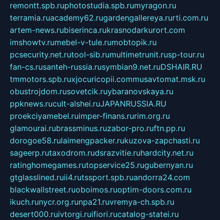
remontt.spb.ru
photostudia.spb.ru
myragon.ru
terramia.ru
academy62.ru
gardengallereya.ru
rti.com.ru
artem-news.ru
biserinca.ru
krasnodarkurort.com
imshowtv.ru
mebel-v-tule.ru
mobtopik.ru
pcsecurity.net.ru
tool-sib.ru
multimetrunit.ru
sp-tour.ru
fan-cs.ru
santeh-russia.ru
symbian9.net.ru
DSHAIR.RU
tmmotors.spb.ru
xjocuricopii.com
musavtomat.msk.ru
obustrojdom.ru
sovetcik.ru
ybaranovskaya.ru
ppknews.ru
cult-alshei.ru
JAPANRUSSIA.RU
proekciyamebel.ru
imper-finans.ru
rim.org.ru
glamourai.ru
brassminus.ru
zabor-pro.ru
ftn.pp.ru
dorogoe58.ru
laimengpacker.ru
kuzova-zapchasti.ru
sageerp.ru
taxodrom.ru
dsrazvitie.ru
hardcity.net.ru
ratinghomegames.ru
topservice25.ru
gubernyan.ru
gtglasslined.ru
ii4.ru
tssport.spb.ru
andorra24.com
blackwallstreet.ru
oboimos.ru
optim-doors.com.ru
ikuch.ru
nycr.org.ru
npa21.ru
vremya-ch.spb.ru
desert000.ru
ivtorgi.ru
ifiori.ru
catalog-statei.ru