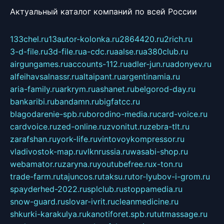
Актуальный каталог компаний по всей России
133chel.ru
13autor-kolonka.ru
2864420.ru
2rich.ru
3-d-file.ru
3d-file.ru
a-cdc.ru
aalse.ru
a380club.ru
airgungames.ru
accounts-112.ru
adler-jun.ru
adonyev.ru
alfeihavsalnassr.ru
altaipant.ru
argentinamia.ru
aria-family.ru
arkrym.ru
ashanet.ru
belgorod-day.ru
bankaribi.ru
bandamn.ru
bigfatcc.ru
blagodarenie-spb.ru
borodino-media.ru
card-voice.ru
cardvoice.ru
zed-online.ru
zvonitut.ru
zebra-tlt.ru
zarafshan.ru
york-life.ru
vintovoykompressor.ru
vladivostok-map.ru
vlknrussia.ru
wasabi-shop.ru
webamator.ru
zaryna.ru
youtubefree.ru
x-ton.ru
trade-farm.ru
tajuncos.ru
taksu.ru
tor-lyubov-i-grom.ru
spayderhed-2022.ru
splclub.ru
stoppamedia.ru
snow-guard.ru
slovar-ivrit.ru
cleanmedicine.ru
shkurki-karakulya.ru
kanotiforet.spb.ru
tutmassage.ru