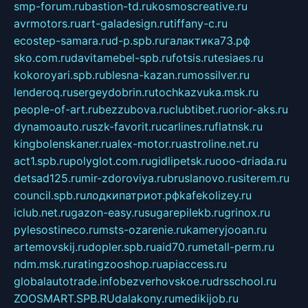
smp-forum.ru
bastion-td.ru
kosmoscreative.ru
avrmotors.ru
art-galadesign.ru
tiffany-c.ru
ecostep-samara.ru
d-p.spb.ru
галактика73.рф
sko.com.ru
davitamebel-spb.ru
fotsis.ru
tesiaes.ru
kokoroyari.spb.ru
blesna-kazan.ru
mossilver.ru
lenderoq.ru
sergeydobrin.ru
tochkazvuka.msk.ru
people-of-art.ru
bezzubova.ru
clubtibet.ru
orior-aks.ru
dynamoauto.ru
szk-favorit.ru
carlines.ru
flatnsk.ru
kingbolenskaner.ru
alex-motor.ru
astroline.net.ru
act1.spb.ru
polyglot.com.ru
gidlipetsk.ru
ooo-driada.ru
detsad125.ru
mir-zdoroviya.ru
bruslanovo.ru
siterem.ru
council.spb.ru
лодкипатриот.рф
kafekolizey.ru
iclub.net.ru
gazon-easy.ru
sugarepilekb.ru
grinox.ru
pylesostineco.ru
msts-ozarenie.ru
kameryjooan.ru
artemovskij.ru
dopler.spb.ru
aid70.ru
metall-perm.ru
ndm.msk.ru
ratingzooshop.ru
apiaccess.ru
globalautotrade.info
bezverhovskoe.ru
drsschool.ru
ZOOSMART.SPB.RU
dalakony.ru
medikijob.ru