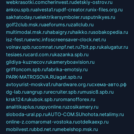
webkrasotki.com
cherinvest.ru
detskiy-ostrov.ru
ankou.spb.ru
alvesta1.ru
pdf-creator.ru
nix-files.org.ru
sakhatoday.ru
elektrikersymboler.ru
sputnikyes.ru
golf2club.msk.ru
aeforums.ru
zallclub.ru
multimodal.msk.ru
habaigry.ru
haikko.ru
sobakopedia.ru
isz-fest.ru
ewnc.info
screensaver-clock.net.ru
volnav.spb.ru
comnat.ru
npf.net.ru
7bit.pp.ru
kalugatur.ru
tesiaes.ru
card.com.ru
kazanka.spb.ru
gildiya-kuznecov.ru
kameryboavision.ru
griffoncom.spb.ru
fabrika-emotsiy.ru
PARK-MATROSOVA.RU
agat.spb.ru
avtoyurist-moskva1.ru
hardware.org.ru
схема-авто.рф
dg-lab.ru
angrup.ru
recruiter.spb.ru
music8.spb.ru
krsk124.ru
kubok.spb.ru
romanofforex.ru
analitikaplus.ru
spyonline.ru
zosikamery.ru
sloboda-ural.pp.ru
AUTO-COM.SU
hohota.net
alimy.ru
online-z.com
aromat-vostoka.ru
otdelkaexp.ru
mobilvest.ru
bbd.net.ru
mebelshop.msk.ru