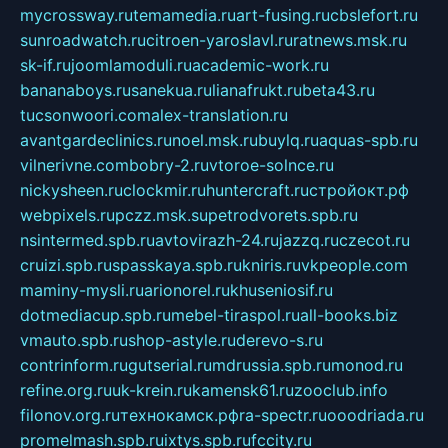
mycrossway.ru
temamedia.ru
art-fusing.ru
cbslefort.ru
sunroadwatch.ru
citroen-yaroslavl.ru
ratnews.msk.ru
sk-if.ru
joomlamoduli.ru
academic-work.ru
bananaboys.ru
sanekua.ru
lianafrukt.ru
beta43.ru
tucsonwoori.com
alex-translation.ru
avantgardeclinics.ru
noel.msk.ru
buylq.ru
aquas-spb.ru
vilnerivne.com
bobry-2.ru
vtoroe-solnce.ru
nickysheen.ru
clockmir.ru
huntercraft.ru
стройокт.рф
webpixels.ru
pczz.msk.su
petrodvorets.spb.ru
nsintermed.spb.ru
avtovirazh-24.ru
jazzq.ru
czecot.ru
cruizi.spb.ru
spasskaya.spb.ru
kniris.ru
vkpeople.com
maminy-mysli.ru
arionorel.ru
khuseniosif.ru
dotmediacup.spb.ru
mebel-tiraspol.ru
all-books.biz
vmauto.spb.ru
shop-astyle.ru
derevo-s.ru
contrinform.ru
gutserial.ru
mdrussia.spb.ru
monod.ru
refine.org.ru
uk-krein.ru
kamensk61.ru
zooclub.info
filonov.org.ru
технокамск.рф
ra-spectr.ru
ooodriada.ru
promelmash.spb.ru
ixtys.spb.ru
fccity.ru