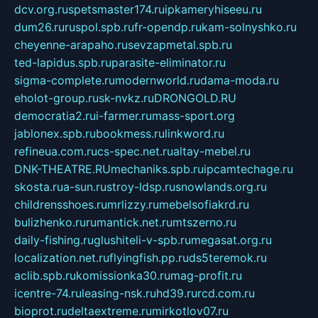
dcv.org.ru
spetsmaster174.ru
ipkameryhiseeu.ru
dum26.ru
ruspol.spb.ru
fr-opendp.ru
kam-solnyshko.ru
cheyenne-arapaho.ru
sevzapmetal.spb.ru
ted-lapidus.spb.ru
parasite-eliminator.ru
sigma-complete.ru
modernworld.ru
dama-moda.ru
eholot-group.ru
sk-nvkz.ru
DRONGOLD.RU
democratia2.ru
i-farmer.ru
mass-sport.org
jablonex.spb.ru
bookmess.ru
linkword.ru
refineua.com.ru
cs-spec.net.ru
altay-mebel.ru
DNK-THEATRE.RU
mechaniks.spb.ru
ipcamtechage.ru
skosta.ru
a-sun.ru
stroy-ldsp.ru
snowlands.org.ru
childrensshoes.ru
mrlizzy.ru
mebelsofiakrd.ru
bulizhenko.ru
rumantick.net.ru
mtszerno.ru
daily-fishing.ru
glushiteli-v-spb.ru
megasat.org.ru
localization.net.ru
flyingfish.pp.ru
ds5teremok.ru
aclib.spb.ru
komissionka30.ru
mag-profit.ru
icentre-74.ru
leasing-nsk.ru
hd39.ru
rcd.com.ru
bioprot.ru
deltaextreme.ru
mirkotlov07.ru