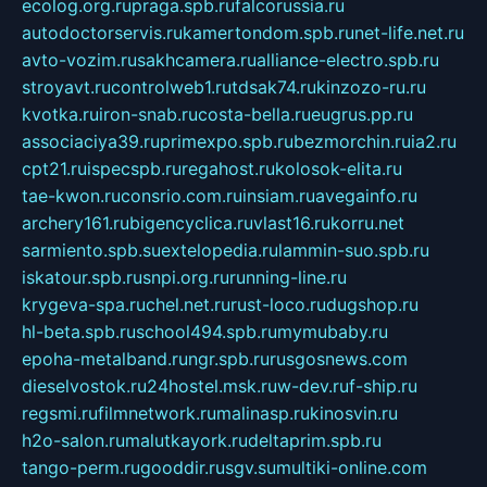
ecolog.org.ru
praga.spb.ru
falcorussia.ru
autodoctorservis.ru
kamertondom.spb.ru
net-life.net.ru
avto-vozim.ru
sakhcamera.ru
alliance-electro.spb.ru
stroyavt.ru
controlweb1.ru
tdsak74.ru
kinzozo-ru.ru
kvotka.ru
iron-snab.ru
costa-bella.ru
eugrus.pp.ru
associaciya39.ru
primexpo.spb.ru
bezmorchin.ru
ia2.ru
cpt21.ru
ispecspb.ru
regahost.ru
kolosok-elita.ru
tae-kwon.ru
consrio.com.ru
insiam.ru
avegainfo.ru
archery161.ru
bigencyclica.ru
vlast16.ru
korru.net
sarmiento.spb.su
extelopedia.ru
lammin-suo.spb.ru
iskatour.spb.ru
snpi.org.ru
running-line.ru
krygeva-spa.ru
chel.net.ru
rust-loco.ru
dugshop.ru
hl-beta.spb.ru
school494.spb.ru
mymubaby.ru
epoha-metalband.ru
ngr.spb.ru
rusgosnews.com
dieselvostok.ru
24hostel.msk.ru
w-dev.ru
f-ship.ru
regsmi.ru
filmnetwork.ru
malinasp.ru
kinosvin.ru
h2o-salon.ru
malutkayork.ru
deltaprim.spb.ru
tango-perm.ru
gooddir.ru
sgv.su
multiki-online.com