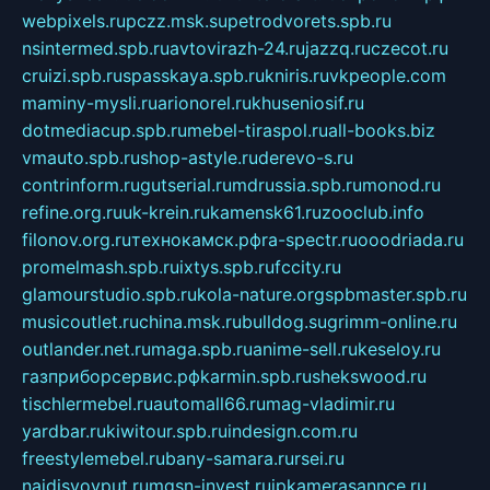
webpixels.ru
pczz.msk.su
petrodvorets.spb.ru
nsintermed.spb.ru
avtovirazh-24.ru
jazzq.ru
czecot.ru
cruizi.spb.ru
spasskaya.spb.ru
kniris.ru
vkpeople.com
maminy-mysli.ru
arionorel.ru
khuseniosif.ru
dotmediacup.spb.ru
mebel-tiraspol.ru
all-books.biz
vmauto.spb.ru
shop-astyle.ru
derevo-s.ru
contrinform.ru
gutserial.ru
mdrussia.spb.ru
monod.ru
refine.org.ru
uk-krein.ru
kamensk61.ru
zooclub.info
filonov.org.ru
технокамск.рф
ra-spectr.ru
ooodriada.ru
promelmash.spb.ru
ixtys.spb.ru
fccity.ru
glamourstudio.spb.ru
kola-nature.org
spbmaster.spb.ru
musicoutlet.ru
china.msk.ru
bulldog.su
grimm-online.ru
outlander.net.ru
maga.spb.ru
anime-sell.ru
keseloy.ru
газприборсервис.рф
karmin.spb.ru
shekswood.ru
tischlermebel.ru
automall66.ru
mag-vladimir.ru
yardbar.ru
kiwitour.spb.ru
indesign.com.ru
freestylemebel.ru
bany-samara.ru
rsei.ru
naidisvoyput.ru
mgsn-invest.ru
ipkamerasannce.ru