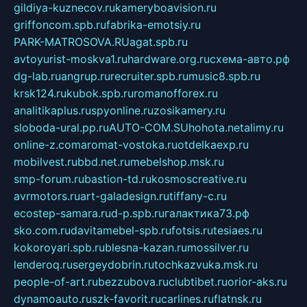
gildiya-kuznecov.ru
kameryboavision.ru
griffoncom.spb.ru
fabrika-emotsiy.ru
PARK-MATROSOVA.RU
agat.spb.ru
avtoyurist-moskva1.ru
hardware.org.ru
схема-авто.рф
dg-lab.ru
angrup.ru
recruiter.spb.ru
music8.spb.ru
krsk124.ru
kubok.spb.ru
romanofforex.ru
analitikaplus.ru
spyonline.ru
zosikamery.ru
sloboda-ural.pp.ru
AUTO-COM.SU
hohota.net
alimy.ru
online-z.com
aromat-vostoka.ru
otdelkaexp.ru
mobilvest.ru
bbd.net.ru
mebelshop.msk.ru
smp-forum.ru
bastion-td.ru
kosmoscreative.ru
avrmotors.ru
art-galadesign.ru
tiffany-c.ru
ecostep-samara.ru
d-p.spb.ru
галактика73.рф
sko.com.ru
davitamebel-spb.ru
fotsis.ru
tesiaes.ru
kokoroyari.spb.ru
blesna-kazan.ru
mossilver.ru
lenderoq.ru
sergeydobrin.ru
tochkazvuka.msk.ru
people-of-art.ru
bezzubova.ru
clubtibet.ru
orior-aks.ru
dynamoauto.ru
szk-favorit.ru
carlines.ru
flatnsk.ru