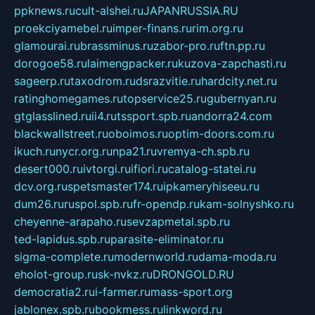
ppknews.ru
cult-alshei.ru
JAPANRUSSIA.RU
proekciyamebel.ru
imper-finans.ru
rim.org.ru
glamourai.ru
brassminus.ru
zabor-pro.ru
ftn.pp.ru
dorogoe58.ru
laimengpacker.ru
kuzova-zapchasti.ru
sageerp.ru
taxodrom.ru
dsrazvitie.ru
hardcity.net.ru
ratinghomegames.ru
topservice25.ru
gubernyan.ru
gtglasslined.ru
ii4.ru
tssport.spb.ru
andorra24.com
blackwallstreet.ru
oboimos.ru
optim-doors.com.ru
ikuch.ru
nycr.org.ru
npa21.ru
vremya-ch.spb.ru
desert000.ru
ivtorgi.ru
ifiori.ru
catalog-statei.ru
dcv.org.ru
spetsmaster174.ru
ipkameryhiseeu.ru
dum26.ru
ruspol.spb.ru
fr-opendp.ru
kam-solnyshko.ru
cheyenne-arapaho.ru
sevzapmetal.spb.ru
ted-lapidus.spb.ru
parasite-eliminator.ru
sigma-complete.ru
modernworld.ru
dama-moda.ru
eholot-group.ru
sk-nvkz.ru
DRONGOLD.RU
democratia2.ru
i-farmer.ru
mass-sport.org
jablonex.spb.ru
bookmess.ru
linkword.ru