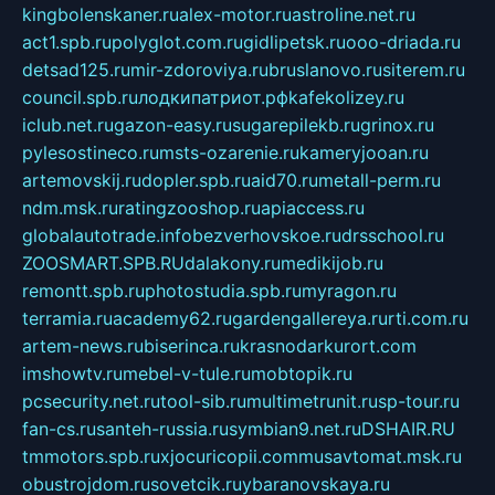
kingbolenskaner.ru
alex-motor.ru
astroline.net.ru
act1.spb.ru
polyglot.com.ru
gidlipetsk.ru
ooo-driada.ru
detsad125.ru
mir-zdoroviya.ru
bruslanovo.ru
siterem.ru
council.spb.ru
лодкипатриот.рф
kafekolizey.ru
iclub.net.ru
gazon-easy.ru
sugarepilekb.ru
grinox.ru
pylesostineco.ru
msts-ozarenie.ru
kameryjooan.ru
artemovskij.ru
dopler.spb.ru
aid70.ru
metall-perm.ru
ndm.msk.ru
ratingzooshop.ru
apiaccess.ru
globalautotrade.info
bezverhovskoe.ru
drsschool.ru
ZOOSMART.SPB.RU
dalakony.ru
medikijob.ru
remontt.spb.ru
photostudia.spb.ru
myragon.ru
terramia.ru
academy62.ru
gardengallereya.ru
rti.com.ru
artem-news.ru
biserinca.ru
krasnodarkurort.com
imshowtv.ru
mebel-v-tule.ru
mobtopik.ru
pcsecurity.net.ru
tool-sib.ru
multimetrunit.ru
sp-tour.ru
fan-cs.ru
santeh-russia.ru
symbian9.net.ru
DSHAIR.RU
tmmotors.spb.ru
xjocuricopii.com
musavtomat.msk.ru
obustrojdom.ru
sovetcik.ru
ybaranovskaya.ru