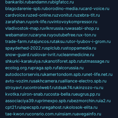
bankaribi.ru
bandamn.ru
bigfatcc.ru
blagodarenie-spb.ru
borodino-media.ru
card-voice.ru
cardvoice.ru
zed-online.ru
zvonitut.ru
zebra-tlt.ru
zarafshan.ru
york-life.ru
vintovoykompressor.ru
vladivostok-map.ru
vlknrussia.ru
wasabi-shop.ru
webamator.ru
zaryna.ru
youtubefree.ru
x-ton.ru
trade-farm.ru
tajuncos.ru
taksu.ru
tor-lyubov-i-grom.ru
spayderhed-2022.ru
splclub.ru
stoppamedia.ru
snow-guard.ru
slovar-ivrit.ru
cleanmedicine.ru
shkurki-karakulya.ru
kanotiforet.spb.ru
tutmassage.ru
ecolog.org.ru
praga.spb.ru
falcorussia.ru
autodoctorservis.ru
kamertondom.spb.ru
net-life.net.ru
avto-vozim.ru
sakhcamera.ru
alliance-electro.spb.ru
stroyavt.ru
controlweb1.ru
tdsak74.ru
kinzozo-ru.ru
kvotka.ru
iron-snab.ru
costa-bella.ru
eugrus.pp.ru
associaciya39.ru
primexpo.spb.ru
bezmorchin.ru
ia2.ru
cpt21.ru
ispecspb.ru
regahost.ru
kolosok-elita.ru
tae-kwon.ru
consrio.com.ru
insiam.ru
avegainfo.ru