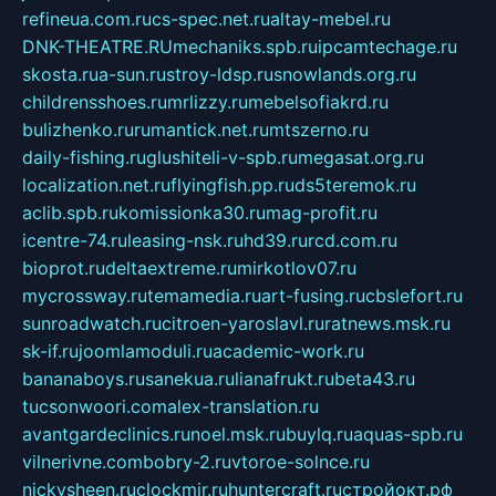
refineua.com.ru
cs-spec.net.ru
altay-mebel.ru
DNK-THEATRE.RU
mechaniks.spb.ru
ipcamtechage.ru
skosta.ru
a-sun.ru
stroy-ldsp.ru
snowlands.org.ru
childrensshoes.ru
mrlizzy.ru
mebelsofiakrd.ru
bulizhenko.ru
rumantick.net.ru
mtszerno.ru
daily-fishing.ru
glushiteli-v-spb.ru
megasat.org.ru
localization.net.ru
flyingfish.pp.ru
ds5teremok.ru
aclib.spb.ru
komissionka30.ru
mag-profit.ru
icentre-74.ru
leasing-nsk.ru
hd39.ru
rcd.com.ru
bioprot.ru
deltaextreme.ru
mirkotlov07.ru
mycrossway.ru
temamedia.ru
art-fusing.ru
cbslefort.ru
sunroadwatch.ru
citroen-yaroslavl.ru
ratnews.msk.ru
sk-if.ru
joomlamoduli.ru
academic-work.ru
bananaboys.ru
sanekua.ru
lianafrukt.ru
beta43.ru
tucsonwoori.com
alex-translation.ru
avantgardeclinics.ru
noel.msk.ru
buylq.ru
aquas-spb.ru
vilnerivne.com
bobry-2.ru
vtoroe-solnce.ru
nickysheen.ru
clockmir.ru
huntercraft.ru
стройокт.рф