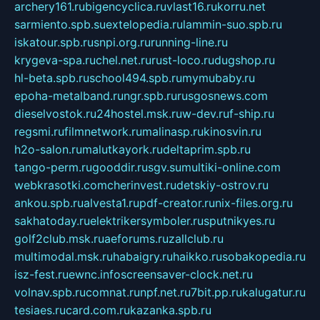
archery161.ru
bigencyclica.ru
vlast16.ru
korru.net
sarmiento.spb.su
extelopedia.ru
lammin-suo.spb.ru
iskatour.spb.ru
snpi.org.ru
running-line.ru
krygeva-spa.ru
chel.net.ru
rust-loco.ru
dugshop.ru
hl-beta.spb.ru
school494.spb.ru
mymubaby.ru
epoha-metalband.ru
ngr.spb.ru
rusgosnews.com
dieselvostok.ru
24hostel.msk.ru
w-dev.ru
f-ship.ru
regsmi.ru
filmnetwork.ru
malinasp.ru
kinosvin.ru
h2o-salon.ru
malutkayork.ru
deltaprim.spb.ru
tango-perm.ru
gooddir.ru
sgv.su
multiki-online.com
webkrasotki.com
cherinvest.ru
detskiy-ostrov.ru
ankou.spb.ru
alvesta1.ru
pdf-creator.ru
nix-files.org.ru
sakhatoday.ru
elektrikersymboler.ru
sputnikyes.ru
golf2club.msk.ru
aeforums.ru
zallclub.ru
multimodal.msk.ru
habaigry.ru
haikko.ru
sobakopedia.ru
isz-fest.ru
ewnc.info
screensaver-clock.net.ru
volnav.spb.ru
comnat.ru
npf.net.ru
7bit.pp.ru
kalugatur.ru
tesiaes.ru
card.com.ru
kazanka.spb.ru