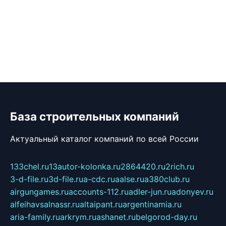
База строительных компаний
Актуальный каталог компаний по всей России
133chel.ru
13autor-kolonka.ru
2864420.ru
2rich.ru
3-d-file.ru
3d-file.ru
a-cdc.ru
aalse.ru
a380club.ru
airgungames.ru
accounts-112.ru
adler-jun.ru
adonyev.ru
alfeihavsalnassr.ru
altaipant.ru
argentinamia.ru
aria-family.ru
arkrym.ru
ashanet.ru
belgorod-day.ru