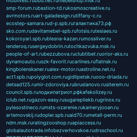
mobilvest.ru
bbd.net.ru
mebelshop.msk.ru
smp-forum.ru
bastion-td.ru
kosmoscreative.ru
avrmotors.ru
art-galadesign.ru
tiffany-c.ru
ecostep-samara.ru
d-p.spb.ru
галактика73.рф
sko.com.ru
davitamebel-spb.ru
fotsis.ru
tesiaes.ru
kokoroyari.spb.ru
blesna-kazan.ru
mossilver.ru
lenderoq.ru
sergeydobrin.ru
tochkazvuka.msk.ru
people-of-art.ru
bezzubova.ru
clubtibet.ru
orior-aks.ru
dynamoauto.ru
szk-favorit.ru
carlines.ru
flatnsk.ru
kingbolenskaner.ru
alex-motor.ru
astroline.net.ru
act1.spb.ru
polyglot.com.ru
gidlipetsk.ru
ooo-driada.ru
detsad125.ru
mir-zdoroviya.ru
bruslanovo.ru
siterem.ru
council.spb.ru
лодкипатриот.рф
kafekolizey.ru
iclub.net.ru
gazon-easy.ru
sugarepilekb.ru
grinox.ru
pylesostineco.ru
msts-ozarenie.ru
kameryjooan.ru
artemovskij.ru
dopler.spb.ru
aid70.ru
metall-perm.ru
ndm.msk.ru
ratingzooshop.ru
apiaccess.ru
globalautotrade.info
bezverhovskoe.ru
drsschool.ru