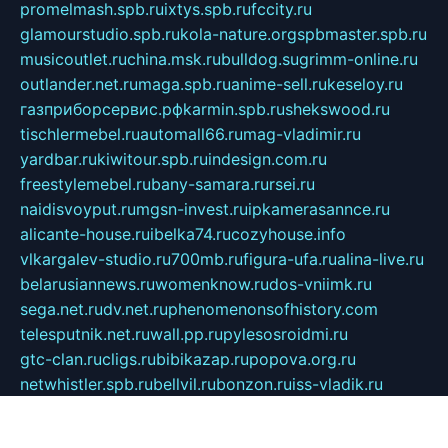
promelmash.spb.ru
ixtys.spb.ru
fccity.ru
glamourstudio.spb.ru
kola-nature.org
spbmaster.spb.ru
musicoutlet.ru
china.msk.ru
bulldog.su
grimm-online.ru
outlander.net.ru
maga.spb.ru
anime-sell.ru
keseloy.ru
газприборсервис.рф
karmin.spb.ru
shekswood.ru
tischlermebel.ru
automall66.ru
mag-vladimir.ru
yardbar.ru
kiwitour.spb.ru
indesign.com.ru
freestylemebel.ru
bany-samara.ru
rsei.ru
naidisvoyput.ru
mgsn-invest.ru
ipkamerasannce.ru
alicante-house.ru
ibelka74.ru
cozyhouse.info
vlkargalev-studio.ru
700mb.ru
figura-ufa.ru
alina-live.ru
belarusiannews.ru
womenknow.ru
dos-vniimk.ru
sega.net.ru
dv.net.ru
phenomenonsofhistory.com
telesputnik.net.ru
wall.pp.ru
pylesosroidmi.ru
gtc-clan.ru
cligs.ru
bibikazap.ru
popova.org.ru
netwhistler.spb.ru
bellvil.ru
bonzon.ru
iss-vladik.ru
defiparis.net.ru
las-gryzas.ru
amku.ru
electednews.spb.ru
feather.org.ru
spar72.ru
tankiigri.ru