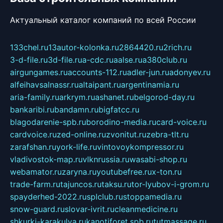
Актуальный каталог компаний по всей России
133chel.ru
13autor-kolonka.ru
2864420.ru
2rich.ru
3-d-file.ru
3d-file.ru
a-cdc.ru
aalse.ru
a380club.ru
airgungames.ru
accounts-112.ru
adler-jun.ru
adonyev.ru
alfeihavsalnassr.ru
altaipant.ru
argentinamia.ru
aria-family.ru
arkrym.ru
ashanet.ru
belgorod-day.ru
bankaribi.ru
bandamn.ru
bigfatcc.ru
blagodarenie-spb.ru
borodino-media.ru
card-voice.ru
cardvoice.ru
zed-online.ru
zvonitut.ru
zebra-tlt.ru
zarafshan.ru
york-life.ru
vintovoykompressor.ru
vladivostok-map.ru
vlknrussia.ru
wasabi-shop.ru
webamator.ru
zaryna.ru
youtubefree.ru
x-ton.ru
trade-farm.ru
tajuncos.ru
taksu.ru
tor-lyubov-i-grom.ru
spayderhed-2022.ru
splclub.ru
stoppamedia.ru
snow-guard.ru
slovar-ivrit.ru
cleanmedicine.ru
shkurki-karakulya.ru
kanotiforet.spb.ru
tutmassage.ru