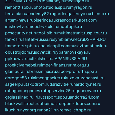
ZOOSMART.SPB.RU
dalakony.ru
medikijob.ru
remontt.spb.ru
photostudia.spb.ru
myragon.ru
terramia.ru
academy62.ru
gardengallereya.ru
rti.com.ru
artem-news.ru
biserinca.ru
krasnodarkurort.com
imshowtv.ru
mebel-v-tule.ru
mobtopik.ru
pcsecurity.net.ru
tool-sib.ru
multimetrunit.ru
sp-tour.ru
fan-cs.ru
santeh-russia.ru
symbian9.net.ru
DSHAIR.RU
tmmotors.spb.ru
xjocuricopii.com
musavtomat.msk.ru
obustrojdom.ru
sovetcik.ru
ybaranovskaya.ru
ppknews.ru
cult-alshei.ru
JAPANRUSSIA.RU
proekciyamebel.ru
imper-finans.ru
rim.org.ru
glamourai.ru
brassminus.ru
zabor-pro.ru
ftn.pp.ru
dorogoe58.ru
laimengpacker.ru
kuzova-zapchasti.ru
sageerp.ru
taxodrom.ru
dsrazvitie.ru
hardcity.net.ru
ratinghomegames.ru
topservice25.ru
gubernyan.ru
gtglasslined.ru
ii4.ru
tssport.spb.ru
andorra24.com
blackwallstreet.ru
oboimos.ru
optim-doors.com.ru
ikuch.ru
nycr.org.ru
npa21.ru
vremya-ch.spb.ru