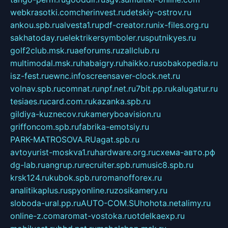
webkrasotki.com
cherinvest.ru
detskiy-ostrov.ru
ankou.spb.ru
alvesta1.ru
pdf-creator.ru
nix-files.org.ru
sakhatoday.ru
elektrikersymboler.ru
sputnikyes.ru
golf2club.msk.ru
aeforums.ru
zallclub.ru
multimodal.msk.ru
habaigry.ru
haikko.ru
sobakopedia.ru
isz-fest.ru
ewnc.info
screensaver-clock.net.ru
volnav.spb.ru
comnat.ru
npf.net.ru
7bit.pp.ru
kalugatur.ru
tesiaes.ru
card.com.ru
kazanka.spb.ru
gildiya-kuznecov.ru
kameryboavision.ru
griffoncom.spb.ru
fabrika-emotsiy.ru
PARK-MATROSOVA.RU
agat.spb.ru
avtoyurist-moskva1.ru
hardware.org.ru
схема-авто.рф
dg-lab.ru
angrup.ru
recruiter.spb.ru
music8.spb.ru
krsk124.ru
kubok.spb.ru
romanofforex.ru
analitikaplus.ru
spyonline.ru
zosikamery.ru
sloboda-ural.pp.ru
AUTO-COM.SU
hohota.net
alimy.ru
online-z.com
aromat-vostoka.ru
otdelkaexp.ru