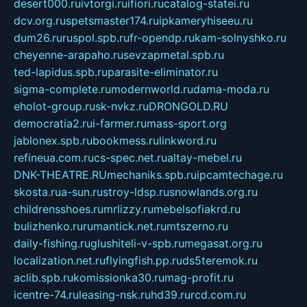
desert000.ru
ivtorgi.ru
ifiori.ru
catalog-statei.ru
dcv.org.ru
spetsmaster174.ru
ipkameryhiseeu.ru
dum26.ru
ruspol.spb.ru
fr-opendp.ru
kam-solnyshko.ru
cheyenne-arapaho.ru
sevzapmetal.spb.ru
ted-lapidus.spb.ru
parasite-eliminator.ru
sigma-complete.ru
modernworld.ru
dama-moda.ru
eholot-group.ru
sk-nvkz.ru
DRONGOLD.RU
democratia2.ru
i-farmer.ru
mass-sport.org
jablonex.spb.ru
bookmess.ru
linkword.ru
refineua.com.ru
cs-spec.net.ru
altay-mebel.ru
DNK-THEATRE.RU
mechaniks.spb.ru
ipcamtechage.ru
skosta.ru
a-sun.ru
stroy-ldsp.ru
snowlands.org.ru
childrensshoes.ru
mrlizzy.ru
mebelsofiakrd.ru
bulizhenko.ru
rumantick.net.ru
mtszerno.ru
daily-fishing.ru
glushiteli-v-spb.ru
megasat.org.ru
localization.net.ru
flyingfish.pp.ru
ds5teremok.ru
aclib.spb.ru
komissionka30.ru
mag-profit.ru
icentre-74.ru
leasing-nsk.ru
hd39.ru
rcd.com.ru