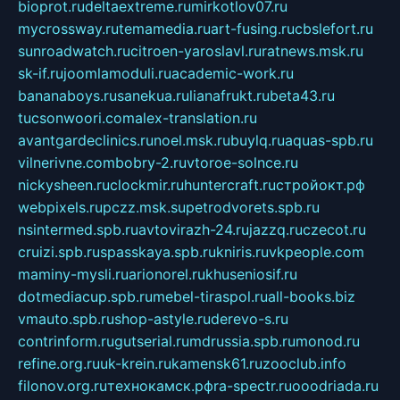
bioprot.ru
deltaextreme.ru
mirkotlov07.ru
mycrossway.ru
temamedia.ru
art-fusing.ru
cbslefort.ru
sunroadwatch.ru
citroen-yaroslavl.ru
ratnews.msk.ru
sk-if.ru
joomlamoduli.ru
academic-work.ru
bananaboys.ru
sanekua.ru
lianafrukt.ru
beta43.ru
tucsonwoori.com
alex-translation.ru
avantgardeclinics.ru
noel.msk.ru
buylq.ru
aquas-spb.ru
vilnerivne.com
bobry-2.ru
vtoroe-solnce.ru
nickysheen.ru
clockmir.ru
huntercraft.ru
стройокт.рф
webpixels.ru
pczz.msk.su
petrodvorets.spb.ru
nsintermed.spb.ru
avtovirazh-24.ru
jazzq.ru
czecot.ru
cruizi.spb.ru
spasskaya.spb.ru
kniris.ru
vkpeople.com
maminy-mysli.ru
arionorel.ru
khuseniosif.ru
dotmediacup.spb.ru
mebel-tiraspol.ru
all-books.biz
vmauto.spb.ru
shop-astyle.ru
derevo-s.ru
contrinform.ru
gutserial.ru
mdrussia.spb.ru
monod.ru
refine.org.ru
uk-krein.ru
kamensk61.ru
zooclub.info
filonov.org.ru
технокамск.рф
ra-spectr.ru
ooodriada.ru