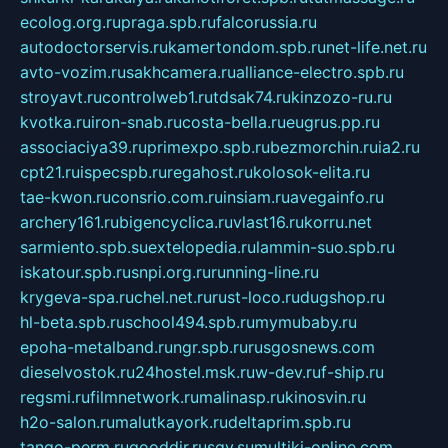
ecolog.org.ru
praga.spb.ru
falcorussia.ru
autodoctorservis.ru
kamertondom.spb.ru
net-life.net.ru
avto-vozim.ru
sakhcamera.ru
alliance-electro.spb.ru
stroyavt.ru
controlweb1.ru
tdsak74.ru
kinzozo-ru.ru
kvotka.ru
iron-snab.ru
costa-bella.ru
eugrus.pp.ru
associaciya39.ru
primexpo.spb.ru
bezmorchin.ru
ia2.ru
cpt21.ru
ispecspb.ru
regahost.ru
kolosok-elita.ru
tae-kwon.ru
consrio.com.ru
insiam.ru
avegainfo.ru
archery161.ru
bigencyclica.ru
vlast16.ru
korru.net
sarmiento.spb.su
extelopedia.ru
lammin-suo.spb.ru
iskatour.spb.ru
snpi.org.ru
running-line.ru
krygeva-spa.ru
chel.net.ru
rust-loco.ru
dugshop.ru
hl-beta.spb.ru
school494.spb.ru
mymubaby.ru
epoha-metalband.ru
ngr.spb.ru
rusgosnews.com
dieselvostok.ru
24hostel.msk.ru
w-dev.ru
f-ship.ru
regsmi.ru
filmnetwork.ru
malinasp.ru
kinosvin.ru
h2o-salon.ru
malutkayork.ru
deltaprim.spb.ru
tango-perm.ru
gooddir.ru
sgv.su
multiki-online.com