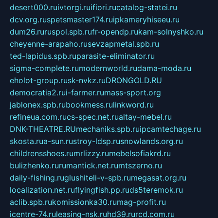
desert000.ru
ivtorgi.ru
ifiori.ru
catalog-statei.ru
dcv.org.ru
spetsmaster174.ru
ipkameryhiseeu.ru
dum26.ru
ruspol.spb.ru
fr-opendp.ru
kam-solnyshko.ru
cheyenne-arapaho.ru
sevzapmetal.spb.ru
ted-lapidus.spb.ru
parasite-eliminator.ru
sigma-complete.ru
modernworld.ru
dama-moda.ru
eholot-group.ru
sk-nvkz.ru
DRONGOLD.RU
democratia2.ru
i-farmer.ru
mass-sport.org
jablonex.spb.ru
bookmess.ru
linkword.ru
refineua.com.ru
cs-spec.net.ru
altay-mebel.ru
DNK-THEATRE.RU
mechaniks.spb.ru
ipcamtechage.ru
skosta.ru
a-sun.ru
stroy-ldsp.ru
snowlands.org.ru
childrensshoes.ru
mrlizzy.ru
mebelsofiakrd.ru
bulizhenko.ru
rumantick.net.ru
mtszerno.ru
daily-fishing.ru
glushiteli-v-spb.ru
megasat.org.ru
localization.net.ru
flyingfish.pp.ru
ds5teremok.ru
aclib.spb.ru
komissionka30.ru
mag-profit.ru
icentre-74.ru
leasing-nsk.ru
hd39.ru
rcd.com.ru