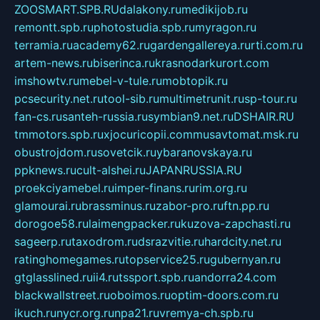
ZOOSMART.SPB.RU
dalakony.ru
medikijob.ru
remontt.spb.ru
photostudia.spb.ru
myragon.ru
terramia.ru
academy62.ru
gardengallereya.ru
rti.com.ru
artem-news.ru
biserinca.ru
krasnodarkurort.com
imshowtv.ru
mebel-v-tule.ru
mobtopik.ru
pcsecurity.net.ru
tool-sib.ru
multimetrunit.ru
sp-tour.ru
fan-cs.ru
santeh-russia.ru
symbian9.net.ru
DSHAIR.RU
tmmotors.spb.ru
xjocuricopii.com
musavtomat.msk.ru
obustrojdom.ru
sovetcik.ru
ybaranovskaya.ru
ppknews.ru
cult-alshei.ru
JAPANRUSSIA.RU
proekciyamebel.ru
imper-finans.ru
rim.org.ru
glamourai.ru
brassminus.ru
zabor-pro.ru
ftn.pp.ru
dorogoe58.ru
laimengpacker.ru
kuzova-zapchasti.ru
sageerp.ru
taxodrom.ru
dsrazvitie.ru
hardcity.net.ru
ratinghomegames.ru
topservice25.ru
gubernyan.ru
gtglasslined.ru
ii4.ru
tssport.spb.ru
andorra24.com
blackwallstreet.ru
oboimos.ru
optim-doors.com.ru
ikuch.ru
nycr.org.ru
npa21.ru
vremya-ch.spb.ru