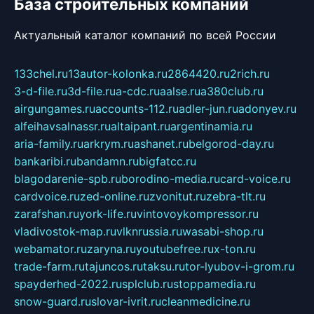
База строительных компаний
Актуальный каталог компаний по всей России
133chel.ru
13autor-kolonka.ru
2864420.ru
2rich.ru
3-d-file.ru
3d-file.ru
a-cdc.ru
aalse.ru
a380club.ru
airgungames.ru
accounts-112.ru
adler-jun.ru
adonyev.ru
alfeihavsalnassr.ru
altaipant.ru
argentinamia.ru
aria-family.ru
arkrym.ru
ashanet.ru
belgorod-day.ru
bankaribi.ru
bandamn.ru
bigfatcc.ru
blagodarenie-spb.ru
borodino-media.ru
card-voice.ru
cardvoice.ru
zed-online.ru
zvonitut.ru
zebra-tlt.ru
zarafshan.ru
york-life.ru
vintovoykompressor.ru
vladivostok-map.ru
vlknrussia.ru
wasabi-shop.ru
webamator.ru
zaryna.ru
youtubefree.ru
x-ton.ru
trade-farm.ru
tajuncos.ru
taksu.ru
tor-lyubov-i-grom.ru
spayderhed-2022.ru
splclub.ru
stoppamedia.ru
snow-guard.ru
slovar-ivrit.ru
cleanmedicine.ru