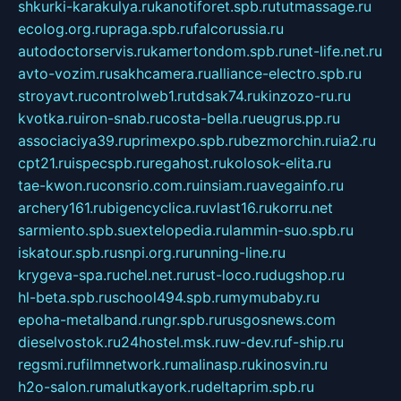
shkurki-karakulya.ru
kanotiforet.spb.ru
tutmassage.ru
ecolog.org.ru
praga.spb.ru
falcorussia.ru
autodoctorservis.ru
kamertondom.spb.ru
net-life.net.ru
avto-vozim.ru
sakhcamera.ru
alliance-electro.spb.ru
stroyavt.ru
controlweb1.ru
tdsak74.ru
kinzozo-ru.ru
kvotka.ru
iron-snab.ru
costa-bella.ru
eugrus.pp.ru
associaciya39.ru
primexpo.spb.ru
bezmorchin.ru
ia2.ru
cpt21.ru
ispecspb.ru
regahost.ru
kolosok-elita.ru
tae-kwon.ru
consrio.com.ru
insiam.ru
avegainfo.ru
archery161.ru
bigencyclica.ru
vlast16.ru
korru.net
sarmiento.spb.su
extelopedia.ru
lammin-suo.spb.ru
iskatour.spb.ru
snpi.org.ru
running-line.ru
krygeva-spa.ru
chel.net.ru
rust-loco.ru
dugshop.ru
hl-beta.spb.ru
school494.spb.ru
mymubaby.ru
epoha-metalband.ru
ngr.spb.ru
rusgosnews.com
dieselvostok.ru
24hostel.msk.ru
w-dev.ru
f-ship.ru
regsmi.ru
filmnetwork.ru
malinasp.ru
kinosvin.ru
h2o-salon.ru
malutkayork.ru
deltaprim.spb.ru