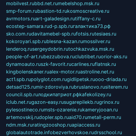
mobilvest.ru
bbd.net.ru
mebelshop.msk.ru
smp-forum.ru
bastion-td.ru
kosmoscreative.ru
avrmotors.ru
art-galadesign.ru
tiffany-c.ru
ecostep-samara.ru
d-p.spb.ru
галактика73.рф
sko.com.ru
davitamebel-spb.ru
fotsis.ru
tesiaes.ru
kokoroyari.spb.ru
blesna-kazan.ru
mossilver.ru
lenderoq.ru
sergeydobrin.ru
tochkazvuka.msk.ru
people-of-art.ru
bezzubova.ru
clubtibet.ru
orior-aks.ru
dynamoauto.ru
szk-favorit.ru
carlines.ru
flatnsk.ru
kingbolenskaner.ru
alex-motor.ru
astroline.net.ru
act1.spb.ru
polyglot.com.ru
gidlipetsk.ru
ooo-driada.ru
detsad125.ru
mir-zdoroviya.ru
bruslanovo.ru
siterem.ru
council.spb.ru
лодкипатриот.рф
kafekolizey.ru
iclub.net.ru
gazon-easy.ru
sugarepilekb.ru
grinox.ru
pylesostineco.ru
msts-ozarenie.ru
kameryjooan.ru
artemovskij.ru
dopler.spb.ru
aid70.ru
metall-perm.ru
ndm.msk.ru
ratingzooshop.ru
apiaccess.ru
globalautotrade.info
bezverhovskoe.ru
drsschool.ru