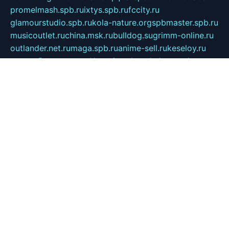
promelmash.spb.ru
ixtys.spb.ru
fccity.ru
glamourstudio.spb.ru
kola-nature.org
spbmaster.spb.ru
musicoutlet.ru
china.msk.ru
bulldog.su
grimm-online.ru
outlander.net.ru
maga.spb.ru
anime-sell.ru
keseloy.ru
газприборсервис.рф
karmin.spb.ru
shekswood.ru
tischlermebel.ru
automall66.ru
mag-vladimir.ru
yardbar.ru
kiwitour.spb.ru
indesign.com.ru
freestylemebel.ru
bany-samara.ru
rsei.ru
naidisvoyput.ru
mgsn-invest.ru
ipkamerasannce.ru
alicante-house.ru
ibelka74.ru
cozyhouse.info
vlkargalev-studio.ru
700mb.ru
figura-ufa.ru
alina-live.ru
belarusiannews.ru
womenknow.ru
dos-vniimk.ru
sega.net.ru
dv.net.ru
phenomenonsofhistory.com
telesputnik.net.ru
wall.pp.ru
pylesosroidmi.ru
gtc-clan.ru
cligs.ru
bibikazap.ru
popova.org.ru
netwhistler.spb.ru
bellvil.ru
bonzon.ru
iss-vladik.ru
defiparis.net.ru
las-gryzas.ru
amku.ru
electednews.spb.ru
feather.org.ru
spar72.ru
tankiigri.ru