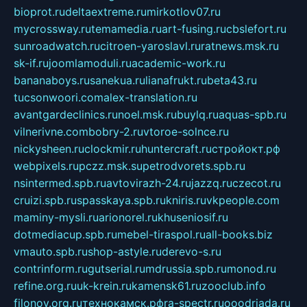
bioprot.ru
deltaextreme.ru
mirkotlov07.ru
mycrossway.ru
temamedia.ru
art-fusing.ru
cbslefort.ru
sunroadwatch.ru
citroen-yaroslavl.ru
ratnews.msk.ru
sk-if.ru
joomlamoduli.ru
academic-work.ru
bananaboys.ru
sanekua.ru
lianafrukt.ru
beta43.ru
tucsonwoori.com
alex-translation.ru
avantgardeclinics.ru
noel.msk.ru
buylq.ru
aquas-spb.ru
vilnerivne.com
bobry-2.ru
vtoroe-solnce.ru
nickysheen.ru
clockmir.ru
huntercraft.ru
стройокт.рф
webpixels.ru
pczz.msk.su
petrodvorets.spb.ru
nsintermed.spb.ru
avtovirazh-24.ru
jazzq.ru
czecot.ru
cruizi.spb.ru
spasskaya.spb.ru
kniris.ru
vkpeople.com
maminy-mysli.ru
arionorel.ru
khuseniosif.ru
dotmediacup.spb.ru
mebel-tiraspol.ru
all-books.biz
vmauto.spb.ru
shop-astyle.ru
derevo-s.ru
contrinform.ru
gutserial.ru
mdrussia.spb.ru
monod.ru
refine.org.ru
uk-krein.ru
kamensk61.ru
zooclub.info
filonov.org.ru
технокамск.рф
ra-spectr.ru
ooodriada.ru