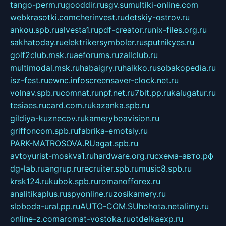
tango-perm.ru
gooddir.ru
sgv.su
multiki-online.com
webkrasotki.com
cherinvest.ru
detskiy-ostrov.ru
ankou.spb.ru
alvesta1.ru
pdf-creator.ru
nix-files.org.ru
sakhatoday.ru
elektrikersymboler.ru
sputnikyes.ru
golf2club.msk.ru
aeforums.ru
zallclub.ru
multimodal.msk.ru
habaigry.ru
haikko.ru
sobakopedia.ru
isz-fest.ru
ewnc.info
screensaver-clock.net.ru
volnav.spb.ru
comnat.ru
npf.net.ru
7bit.pp.ru
kalugatur.ru
tesiaes.ru
card.com.ru
kazanka.spb.ru
gildiya-kuznecov.ru
kameryboavision.ru
griffoncom.spb.ru
fabrika-emotsiy.ru
PARK-MATROSOVA.RU
agat.spb.ru
avtoyurist-moskva1.ru
hardware.org.ru
схема-авто.рф
dg-lab.ru
angrup.ru
recruiter.spb.ru
music8.spb.ru
krsk124.ru
kubok.spb.ru
romanofforex.ru
analitikaplus.ru
spyonline.ru
zosikamery.ru
sloboda-ural.pp.ru
AUTO-COM.SU
hohota.net
alimy.ru
online-z.com
aromat-vostoka.ru
otdelkaexp.ru