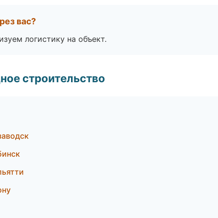
рез вас?
изуем логистику на объект.
ное строительство
заводск
бинск
льятти
ону