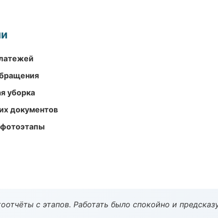
ми
платежей
обращения
ая уборка
их документов
 фотоэтапы
оотчёты с этапов. Работать было спокойно и предсказ