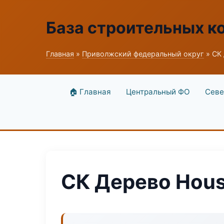
База строительных к
Главная
»
Приволжский федеральный округ
» СК
🏠 Главная
Центральный ФО
Севе
СК Дерево Hou