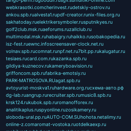
webkrasotki.com
cherinvest.ru
detskiy-ostrov.ru
ankou.spb.ru
alvesta1.ru
pdf-creator.ru
nix-files.org.ru
sakhatoday.ru
elektrikersymboler.ru
sputnikyes.ru
golf2club.msk.ru
aeforums.ru
zallclub.ru
multimodal.msk.ru
habaigry.ru
haikko.ru
sobakopedia.ru
isz-fest.ru
ewnc.info
screensaver-clock.net.ru
volnav.spb.ru
comnat.ru
npf.net.ru
7bit.pp.ru
kalugatur.ru
tesiaes.ru
card.com.ru
kazanka.spb.ru
gildiya-kuznecov.ru
kameryboavision.ru
griffoncom.spb.ru
fabrika-emotsiy.ru
PARK-MATROSOVA.RU
agat.spb.ru
avtoyurist-moskva1.ru
hardware.org.ru
схема-авто.рф
dg-lab.ru
angrup.ru
recruiter.spb.ru
music8.spb.ru
krsk124.ru
kubok.spb.ru
romanofforex.ru
analitikaplus.ru
spyonline.ru
zosikamery.ru
sloboda-ural.pp.ru
AUTO-COM.SU
hohota.net
alimy.ru
online-z.com
aromat-vostoka.ru
otdelkaexp.ru