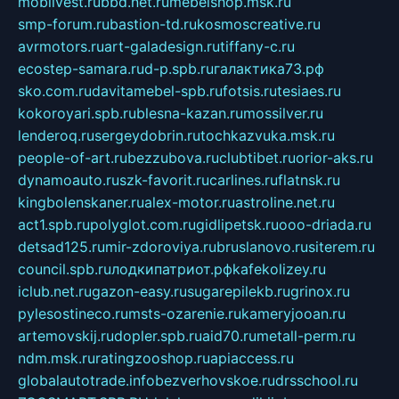
mobilvest.ru
bbd.net.ru
mebelshop.msk.ru
smp-forum.ru
bastion-td.ru
kosmoscreative.ru
avrmotors.ru
art-galadesign.ru
tiffany-c.ru
ecostep-samara.ru
d-p.spb.ru
галактика73.рф
sko.com.ru
davitamebel-spb.ru
fotsis.ru
tesiaes.ru
kokoroyari.spb.ru
blesna-kazan.ru
mossilver.ru
lenderoq.ru
sergeydobrin.ru
tochkazvuka.msk.ru
people-of-art.ru
bezzubova.ru
clubtibet.ru
orior-aks.ru
dynamoauto.ru
szk-favorit.ru
carlines.ru
flatnsk.ru
kingbolenskaner.ru
alex-motor.ru
astroline.net.ru
act1.spb.ru
polyglot.com.ru
gidlipetsk.ru
ooo-driada.ru
detsad125.ru
mir-zdoroviya.ru
bruslanovo.ru
siterem.ru
council.spb.ru
лодкипатриот.рф
kafekolizey.ru
iclub.net.ru
gazon-easy.ru
sugarepilekb.ru
grinox.ru
pylesostineco.ru
msts-ozarenie.ru
kameryjooan.ru
artemovskij.ru
dopler.spb.ru
aid70.ru
metall-perm.ru
ndm.msk.ru
ratingzooshop.ru
apiaccess.ru
globalautotrade.info
bezverhovskoe.ru
drsschool.ru