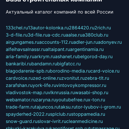
Актуальный каталог компаний по всей России
133chel.ru
13autor-kolonka.ru
2864420.ru
2rich.ru
3-d-file.ru
3d-file.ru
a-cdc.ru
aalse.ru
a380club.ru
airgungames.ru
accounts-112.ru
adler-jun.ru
adonyev.ru
alfeihavsalnassr.ru
altaipant.ru
argentinamia.ru
aria-family.ru
arkrym.ru
ashanet.ru
belgorod-day.ru
bankaribi.ru
bandamn.ru
bigfatcc.ru
blagodarenie-spb.ru
borodino-media.ru
card-voice.ru
cardvoice.ru
zed-online.ru
zvonitut.ru
zebra-tlt.ru
zarafshan.ru
york-life.ru
vintovoykompressor.ru
vladivostok-map.ru
vlknrussia.ru
wasabi-shop.ru
webamator.ru
zaryna.ru
youtubefree.ru
x-ton.ru
trade-farm.ru
tajuncos.ru
taksu.ru
tor-lyubov-i-grom.ru
spayderhed-2022.ru
splclub.ru
stoppamedia.ru
snow-guard.ru
slovar-ivrit.ru
cleanmedicine.ru
shkurki-karakulya.ru
kanotiforet.spb.ru
tutmassage.ru