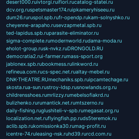
desert000.ru
ivtorgi.ru
ifiori.ru
catalog-statei.ru
dcv.org.ru
spetsmaster174.ru
ipkameryhiseeu.ru
dum26.ru
ruspol.spb.ru
fr-opendp.ru
kam-solnyshko.ru
cheyenne-arapaho.ru
sevzapmetal.spb.ru
ted-lapidus.spb.ru
parasite-eliminator.ru
sigma-complete.ru
modernworld.ru
dama-moda.ru
eholot-group.ru
sk-nvkz.ru
DRONGOLD.RU
democratia2.ru
i-farmer.ru
mass-sport.org
jablonex.spb.ru
bookmess.ru
linkword.ru
refineua.com.ru
cs-spec.net.ru
altay-mebel.ru
DNK-THEATRE.RU
mechaniks.spb.ru
ipcamtechage.ru
skosta.ru
a-sun.ru
stroy-ldsp.ru
snowlands.org.ru
childrensshoes.ru
mrlizzy.ru
mebelsofiakrd.ru
bulizhenko.ru
rumantick.net.ru
mtszerno.ru
daily-fishing.ru
glushiteli-v-spb.ru
megasat.org.ru
localization.net.ru
flyingfish.pp.ru
ds5teremok.ru
aclib.spb.ru
komissionka30.ru
mag-profit.ru
icentre-74.ru
leasing-nsk.ru
hd39.ru
rcd.com.ru