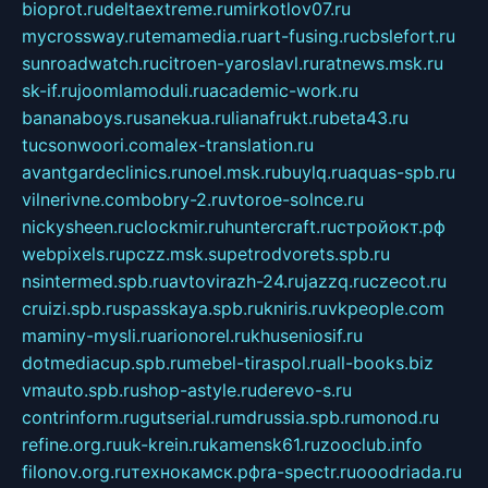
bioprot.ru
deltaextreme.ru
mirkotlov07.ru
mycrossway.ru
temamedia.ru
art-fusing.ru
cbslefort.ru
sunroadwatch.ru
citroen-yaroslavl.ru
ratnews.msk.ru
sk-if.ru
joomlamoduli.ru
academic-work.ru
bananaboys.ru
sanekua.ru
lianafrukt.ru
beta43.ru
tucsonwoori.com
alex-translation.ru
avantgardeclinics.ru
noel.msk.ru
buylq.ru
aquas-spb.ru
vilnerivne.com
bobry-2.ru
vtoroe-solnce.ru
nickysheen.ru
clockmir.ru
huntercraft.ru
стройокт.рф
webpixels.ru
pczz.msk.su
petrodvorets.spb.ru
nsintermed.spb.ru
avtovirazh-24.ru
jazzq.ru
czecot.ru
cruizi.spb.ru
spasskaya.spb.ru
kniris.ru
vkpeople.com
maminy-mysli.ru
arionorel.ru
khuseniosif.ru
dotmediacup.spb.ru
mebel-tiraspol.ru
all-books.biz
vmauto.spb.ru
shop-astyle.ru
derevo-s.ru
contrinform.ru
gutserial.ru
mdrussia.spb.ru
monod.ru
refine.org.ru
uk-krein.ru
kamensk61.ru
zooclub.info
filonov.org.ru
технокамск.рф
ra-spectr.ru
ooodriada.ru