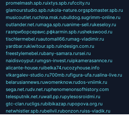
promelmash.spb.ru
ixtys.spb.ru
fccity.ru
glamourstudio.spb.ru
kola-nature.org
spbmaster.spb.ru
musicoutlet.ru
china.msk.ru
bulldog.su
grimm-online.ru
outlander.net.ru
maga.spb.ru
anime-sell.ru
keseloy.ru
газприборсервис.рф
karmin.spb.ru
shekswood.ru
tischlermebel.ru
automall66.ru
mag-vladimir.ru
yardbar.ru
kiwitour.spb.ru
indesign.com.ru
freestylemebel.ru
bany-samara.ru
rsei.ru
naidisvoyput.ru
mgsn-invest.ru
ipkamerasannce.ru
alicante-house.ru
ibelka74.ru
cozyhouse.info
vlkargalev-studio.ru
700mb.ru
figura-ufa.ru
alina-live.ru
belarusiannews.ru
womenknow.ru
dos-vniimk.ru
sega.net.ru
dv.net.ru
phenomenonsofhistory.com
telesputnik.net.ru
wall.pp.ru
pylesosroidmi.ru
gtc-clan.ru
cligs.ru
bibikazap.ru
popova.org.ru
netwhistler.spb.ru
bellvil.ru
bonzon.ru
iss-vladik.ru
defiparis.net.ru
las-gryzas.ru
amku.ru
electednews.spb.ru
feather.org.ru
spar72.ru
tankiigri.ru