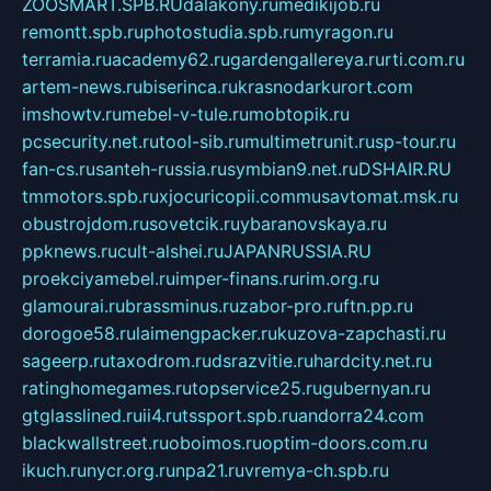
ZOOSMART.SPB.RU
dalakony.ru
medikijob.ru
remontt.spb.ru
photostudia.spb.ru
myragon.ru
terramia.ru
academy62.ru
gardengallereya.ru
rti.com.ru
artem-news.ru
biserinca.ru
krasnodarkurort.com
imshowtv.ru
mebel-v-tule.ru
mobtopik.ru
pcsecurity.net.ru
tool-sib.ru
multimetrunit.ru
sp-tour.ru
fan-cs.ru
santeh-russia.ru
symbian9.net.ru
DSHAIR.RU
tmmotors.spb.ru
xjocuricopii.com
musavtomat.msk.ru
obustrojdom.ru
sovetcik.ru
ybaranovskaya.ru
ppknews.ru
cult-alshei.ru
JAPANRUSSIA.RU
proekciyamebel.ru
imper-finans.ru
rim.org.ru
glamourai.ru
brassminus.ru
zabor-pro.ru
ftn.pp.ru
dorogoe58.ru
laimengpacker.ru
kuzova-zapchasti.ru
sageerp.ru
taxodrom.ru
dsrazvitie.ru
hardcity.net.ru
ratinghomegames.ru
topservice25.ru
gubernyan.ru
gtglasslined.ru
ii4.ru
tssport.spb.ru
andorra24.com
blackwallstreet.ru
oboimos.ru
optim-doors.com.ru
ikuch.ru
nycr.org.ru
npa21.ru
vremya-ch.spb.ru