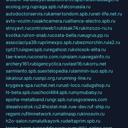
ecolog.org.ru
praga.spb.ru
falcorussia.ru
autodoctorservis.ru
kamertondom.spb.ru
net-life.net.ru
avto-vozim.ru
sakhcamera.ru
alliance-electro.spb.ru
stroyavt.ru
controlweb1.ru
tdsak74.ru
kinzozo-ru.ru
kvotka.ru
iron-snab.ru
costa-bella.ru
eugrus.pp.ru
associaciya39.ru
primexpo.spb.ru
bezmorchin.ru
ia2.ru
cpt21.ru
ispecspb.ru
regahost.ru
kolosok-elita.ru
tae-kwon.ru
consrio.com.ru
insiam.ru
avegainfo.ru
archery161.ru
bigencyclica.ru
vlast16.ru
korru.net
sarmiento.spb.su
extelopedia.ru
lammin-suo.spb.ru
iskatour.spb.ru
snpi.org.ru
running-line.ru
krygeva-spa.ru
chel.net.ru
rust-loco.ru
dugshop.ru
hl-beta.spb.ru
school494.spb.ru
mymubaby.ru
epoha-metalband.ru
ngr.spb.ru
rusgosnews.com
dieselvostok.ru
24hostel.msk.ru
w-dev.ru
f-ship.ru
regsmi.ru
filmnetwork.ru
malinasp.ru
kinosvin.ru
h2o-salon.ru
malutkayork.ru
deltaprim.spb.ru
tango-perm.ru
gooddir.ru
sgv.su
multiki-online.com