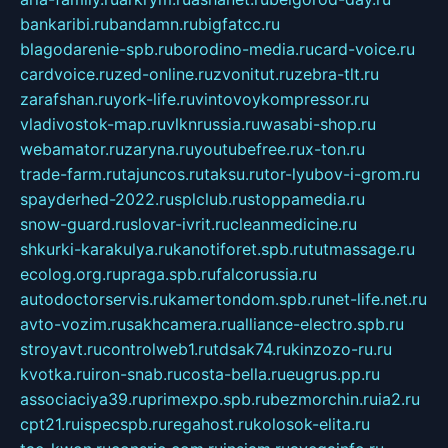
bankaribi.ru
bandamn.ru
bigfatcc.ru
blagodarenie-spb.ru
borodino-media.ru
card-voice.ru
cardvoice.ru
zed-online.ru
zvonitut.ru
zebra-tlt.ru
zarafshan.ru
york-life.ru
vintovoykompressor.ru
vladivostok-map.ru
vlknrussia.ru
wasabi-shop.ru
webamator.ru
zaryna.ru
youtubefree.ru
x-ton.ru
trade-farm.ru
tajuncos.ru
taksu.ru
tor-lyubov-i-grom.ru
spayderhed-2022.ru
splclub.ru
stoppamedia.ru
snow-guard.ru
slovar-ivrit.ru
cleanmedicine.ru
shkurki-karakulya.ru
kanotiforet.spb.ru
tutmassage.ru
ecolog.org.ru
praga.spb.ru
falcorussia.ru
autodoctorservis.ru
kamertondom.spb.ru
net-life.net.ru
avto-vozim.ru
sakhcamera.ru
alliance-electro.spb.ru
stroyavt.ru
controlweb1.ru
tdsak74.ru
kinzozo-ru.ru
kvotka.ru
iron-snab.ru
costa-bella.ru
eugrus.pp.ru
associaciya39.ru
primexpo.spb.ru
bezmorchin.ru
ia2.ru
cpt21.ru
ispecspb.ru
regahost.ru
kolosok-elita.ru