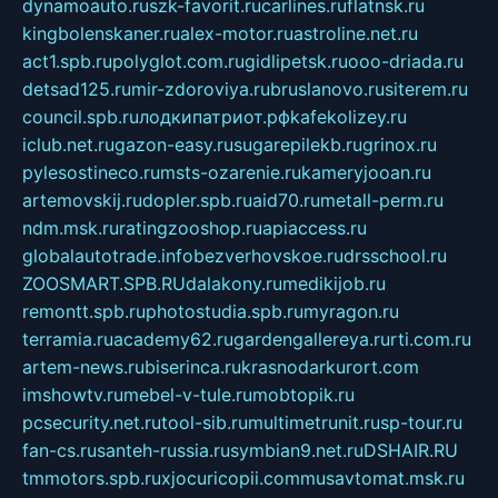
dynamoauto.ru
szk-favorit.ru
carlines.ru
flatnsk.ru
kingbolenskaner.ru
alex-motor.ru
astroline.net.ru
act1.spb.ru
polyglot.com.ru
gidlipetsk.ru
ooo-driada.ru
detsad125.ru
mir-zdoroviya.ru
bruslanovo.ru
siterem.ru
council.spb.ru
лодкипатриот.рф
kafekolizey.ru
iclub.net.ru
gazon-easy.ru
sugarepilekb.ru
grinox.ru
pylesostineco.ru
msts-ozarenie.ru
kameryjooan.ru
artemovskij.ru
dopler.spb.ru
aid70.ru
metall-perm.ru
ndm.msk.ru
ratingzooshop.ru
apiaccess.ru
globalautotrade.info
bezverhovskoe.ru
drsschool.ru
ZOOSMART.SPB.RU
dalakony.ru
medikijob.ru
remontt.spb.ru
photostudia.spb.ru
myragon.ru
terramia.ru
academy62.ru
gardengallereya.ru
rti.com.ru
artem-news.ru
biserinca.ru
krasnodarkurort.com
imshowtv.ru
mebel-v-tule.ru
mobtopik.ru
pcsecurity.net.ru
tool-sib.ru
multimetrunit.ru
sp-tour.ru
fan-cs.ru
santeh-russia.ru
symbian9.net.ru
DSHAIR.RU
tmmotors.spb.ru
xjocuricopii.com
musavtomat.msk.ru