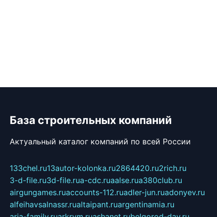
База строительных компаний
Актуальный каталог компаний по всей России
133chel.ru
13autor-kolonka.ru
2864420.ru
2rich.ru
3-d-file.ru
3d-file.ru
a-cdc.ru
aalse.ru
a380club.ru
airgungames.ru
accounts-112.ru
adler-jun.ru
adonyev.ru
alfeihavsalnassr.ru
altaipant.ru
argentinamia.ru
aria-family.ru
arkrym.ru
ashanet.ru
belgorod-day.ru