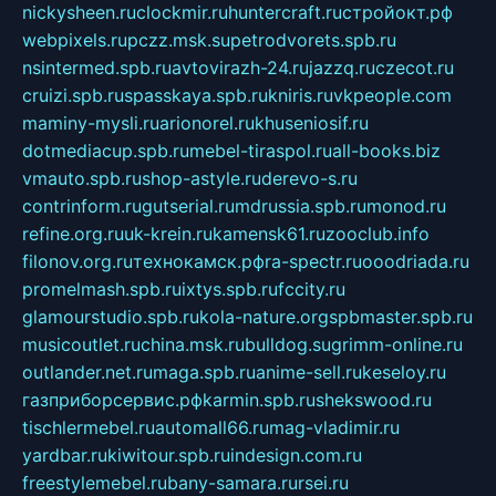
nickysheen.ru
clockmir.ru
huntercraft.ru
стройокт.рф
webpixels.ru
pczz.msk.su
petrodvorets.spb.ru
nsintermed.spb.ru
avtovirazh-24.ru
jazzq.ru
czecot.ru
cruizi.spb.ru
spasskaya.spb.ru
kniris.ru
vkpeople.com
maminy-mysli.ru
arionorel.ru
khuseniosif.ru
dotmediacup.spb.ru
mebel-tiraspol.ru
all-books.biz
vmauto.spb.ru
shop-astyle.ru
derevo-s.ru
contrinform.ru
gutserial.ru
mdrussia.spb.ru
monod.ru
refine.org.ru
uk-krein.ru
kamensk61.ru
zooclub.info
filonov.org.ru
технокамск.рф
ra-spectr.ru
ooodriada.ru
promelmash.spb.ru
ixtys.spb.ru
fccity.ru
glamourstudio.spb.ru
kola-nature.org
spbmaster.spb.ru
musicoutlet.ru
china.msk.ru
bulldog.su
grimm-online.ru
outlander.net.ru
maga.spb.ru
anime-sell.ru
keseloy.ru
газприборсервис.рф
karmin.spb.ru
shekswood.ru
tischlermebel.ru
automall66.ru
mag-vladimir.ru
yardbar.ru
kiwitour.spb.ru
indesign.com.ru
freestylemebel.ru
bany-samara.ru
rsei.ru