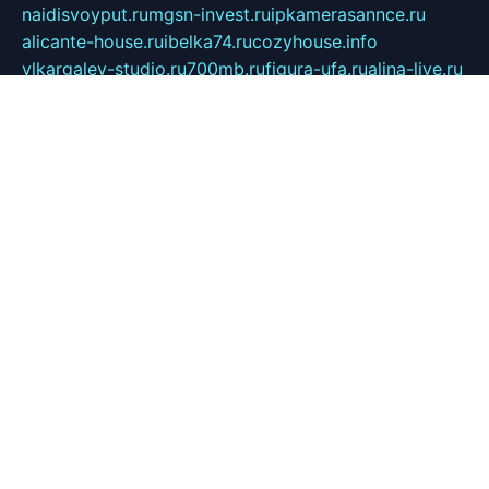
naidisvoyput.ru
mgsn-invest.ru
ipkamerasannce.ru
alicante-house.ru
ibelka74.ru
cozyhouse.info
vlkargalev-studio.ru
700mb.ru
figura-ufa.ru
alina-live.ru
belarusiannews.ru
womenknow.ru
dos-vniimk.ru
sega.net.ru
dv.net.ru
phenomenonsofhistory.com
telesputnik.net.ru
wall.pp.ru
pylesosroidmi.ru
gtc-clan.ru
cligs.ru
bibikazap.ru
popova.org.ru
netwhistler.spb.ru
bellvil.ru
bonzon.ru
iss-vladik.ru
defiparis.net.ru
las-gryzas.ru
amku.ru
electednews.spb.ru
feather.org.ru
spar72.ru
tankiigri.ru
dominus.com.ru
ibtree.ru
sanykool.pp.ru
unixlib.org.ru
menatep.spb.ru
gartenterrassen.ru
printeka.ru
skvozilka.com.ru
parkovka-pub.ru
lovemobi.ru
art-ru.ru
emulatorz.com.ru
alucomp.com.ru
tatforum.com.ru
alternativa-profi.ru
dermakler.ru
artsurvey.ru
aredir.ru
khimspas.ru
centr-maxi.ru
2018r.ru
bort-stomer-defort.ru
professional2.ru
gibsons.ru
artselena.ru
art-pilot.ru
ingredient.spb.ru