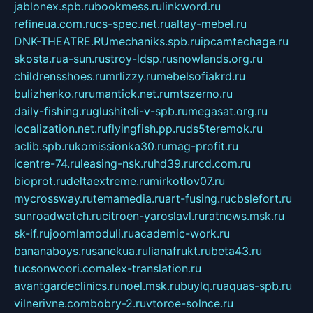
jablonex.spb.ru
bookmess.ru
linkword.ru
refineua.com.ru
cs-spec.net.ru
altay-mebel.ru
DNK-THEATRE.RU
mechaniks.spb.ru
ipcamtechage.ru
skosta.ru
a-sun.ru
stroy-ldsp.ru
snowlands.org.ru
childrensshoes.ru
mrlizzy.ru
mebelsofiakrd.ru
bulizhenko.ru
rumantick.net.ru
mtszerno.ru
daily-fishing.ru
glushiteli-v-spb.ru
megasat.org.ru
localization.net.ru
flyingfish.pp.ru
ds5teremok.ru
aclib.spb.ru
komissionka30.ru
mag-profit.ru
icentre-74.ru
leasing-nsk.ru
hd39.ru
rcd.com.ru
bioprot.ru
deltaextreme.ru
mirkotlov07.ru
mycrossway.ru
temamedia.ru
art-fusing.ru
cbslefort.ru
sunroadwatch.ru
citroen-yaroslavl.ru
ratnews.msk.ru
sk-if.ru
joomlamoduli.ru
academic-work.ru
bananaboys.ru
sanekua.ru
lianafrukt.ru
beta43.ru
tucsonwoori.com
alex-translation.ru
avantgardeclinics.ru
noel.msk.ru
buylq.ru
aquas-spb.ru
vilnerivne.com
bobry-2.ru
vtoroe-solnce.ru