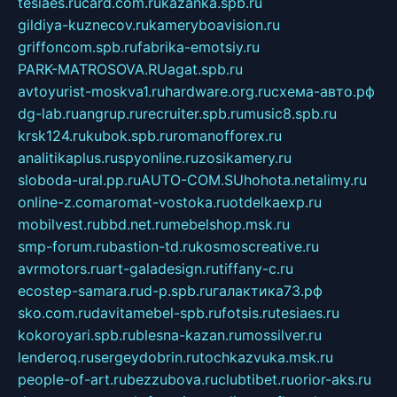
tesiaes.ru
card.com.ru
kazanka.spb.ru
gildiya-kuznecov.ru
kameryboavision.ru
griffoncom.spb.ru
fabrika-emotsiy.ru
PARK-MATROSOVA.RU
agat.spb.ru
avtoyurist-moskva1.ru
hardware.org.ru
схема-авто.рф
dg-lab.ru
angrup.ru
recruiter.spb.ru
music8.spb.ru
krsk124.ru
kubok.spb.ru
romanofforex.ru
analitikaplus.ru
spyonline.ru
zosikamery.ru
sloboda-ural.pp.ru
AUTO-COM.SU
hohota.net
alimy.ru
online-z.com
aromat-vostoka.ru
otdelkaexp.ru
mobilvest.ru
bbd.net.ru
mebelshop.msk.ru
smp-forum.ru
bastion-td.ru
kosmoscreative.ru
avrmotors.ru
art-galadesign.ru
tiffany-c.ru
ecostep-samara.ru
d-p.spb.ru
галактика73.рф
sko.com.ru
davitamebel-spb.ru
fotsis.ru
tesiaes.ru
kokoroyari.spb.ru
blesna-kazan.ru
mossilver.ru
lenderoq.ru
sergeydobrin.ru
tochkazvuka.msk.ru
people-of-art.ru
bezzubova.ru
clubtibet.ru
orior-aks.ru