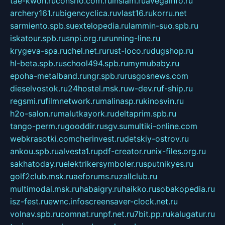
tae-kwon.ru
consrio.com.ru
insiam.ru
avegainfo.ru
archery161.ru
bigencyclica.ru
vlast16.ru
korru.net
sarmiento.spb.su
extelopedia.ru
lammin-suo.spb.ru
iskatour.spb.ru
snpi.org.ru
running-line.ru
krygeva-spa.ru
chel.net.ru
rust-loco.ru
dugshop.ru
hl-beta.spb.ru
school494.spb.ru
mymubaby.ru
epoha-metalband.ru
ngr.spb.ru
rusgosnews.com
dieselvostok.ru
24hostel.msk.ru
w-dev.ru
f-ship.ru
regsmi.ru
filmnetwork.ru
malinasp.ru
kinosvin.ru
h2o-salon.ru
malutkayork.ru
deltaprim.spb.ru
tango-perm.ru
gooddir.ru
sgv.su
multiki-online.com
webkrasotki.com
cherinvest.ru
detskiy-ostrov.ru
ankou.spb.ru
alvesta1.ru
pdf-creator.ru
nix-files.org.ru
sakhatoday.ru
elektrikersymboler.ru
sputnikyes.ru
golf2club.msk.ru
aeforums.ru
zallclub.ru
multimodal.msk.ru
habaigry.ru
haikko.ru
sobakopedia.ru
isz-fest.ru
ewnc.info
screensaver-clock.net.ru
volnav.spb.ru
comnat.ru
npf.net.ru
7bit.pp.ru
kalugatur.ru