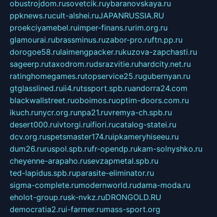
obustrojdom.ru
sovetcik.ru
ybaranovskaya.ru
ppknews.ru
cult-alshei.ru
JAPANRUSSIA.RU
proekciyamebel.ru
imper-finans.ru
rim.org.ru
glamourai.ru
brassminus.ru
zabor-pro.ru
ftn.pp.ru
dorogoe58.ru
laimengpacker.ru
kuzova-zapchasti.ru
sageerp.ru
taxodrom.ru
dsrazvitie.ru
hardcity.net.ru
ratinghomegames.ru
topservice25.ru
gubernyan.ru
gtglasslined.ru
ii4.ru
tssport.spb.ru
andorra24.com
blackwallstreet.ru
oboimos.ru
optim-doors.com.ru
ikuch.ru
nycr.org.ru
npa21.ru
vremya-ch.spb.ru
desert000.ru
ivtorgi.ru
ifiori.ru
catalog-statei.ru
dcv.org.ru
spetsmaster174.ru
ipkameryhiseeu.ru
dum26.ru
ruspol.spb.ru
fr-opendp.ru
kam-solnyshko.ru
cheyenne-arapaho.ru
sevzapmetal.spb.ru
ted-lapidus.spb.ru
parasite-eliminator.ru
sigma-complete.ru
modernworld.ru
dama-moda.ru
eholot-group.ru
sk-nvkz.ru
DRONGOLD.RU
democratia2.ru
i-farmer.ru
mass-sport.org