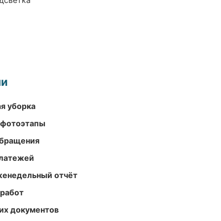
одсветка
ми
ая уборка
 фотоэтапы
обращения
платежей
женедельный отчёт
 работ
их документов