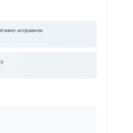
ативно исправили.
у.