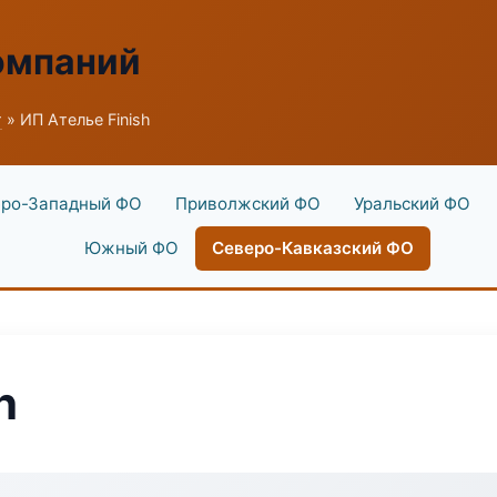
омпаний
г
» ИП Ателье Finish
ро-Западный ФО
Приволжский ФО
Уральский ФО
Южный ФО
Северо-Кавказский ФО
h