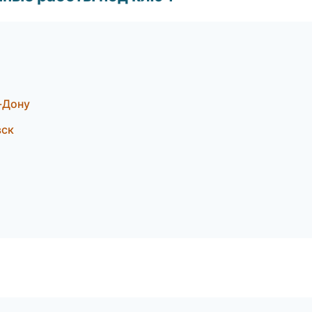
-Дону
вск