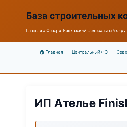
База строительных к
Главная
»
Северо-Кавказский федеральный окру
🏠 Главная
Центральный ФО
Севе
ИП Ателье Finis