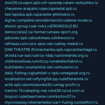
dum26.ru
ruspol.spb.ru
fr-opendp.ru
kam-solnyshko.ru
cheyenne-arapaho.ru
sevzapmetal.spb.ru
ted-lapidus.spb.ru
parasite-eliminator.ru
sigma-complete.ru
modernworld.ru
dama-moda.ru
eholot-group.ru
sk-nvkz.ru
DRONGOLD.RU
democratia2.ru
i-farmer.ru
mass-sport.org
jablonex.spb.ru
bookmess.ru
linkword.ru
refineua.com.ru
cs-spec.net.ru
altay-mebel.ru
DNK-THEATRE.RU
mechaniks.spb.ru
ipcamtechage.ru
skosta.ru
a-sun.ru
stroy-ldsp.ru
snowlands.org.ru
childrensshoes.ru
mrlizzy.ru
mebelsofiakrd.ru
bulizhenko.ru
rumantick.net.ru
mtszerno.ru
daily-fishing.ru
glushiteli-v-spb.ru
megasat.org.ru
localization.net.ru
flyingfish.pp.ru
ds5teremok.ru
aclib.spb.ru
komissionka30.ru
mag-profit.ru
icentre-74.ru
leasing-nsk.ru
hd39.ru
rcd.com.ru
bioprot.ru
deltaextreme.ru
mirkotlov07.ru
mycrossway.ru
temamedia.ru
art-fusing.ru
cbslefort.ru