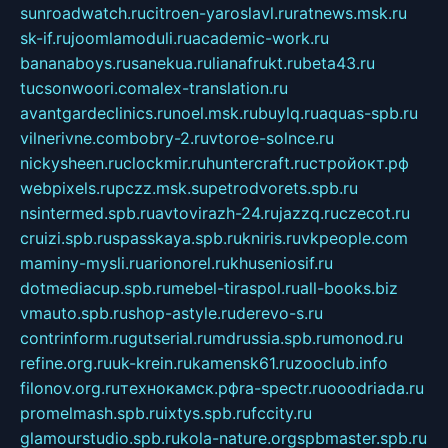
sunroadwatch.ru
citroen-yaroslavl.ru
ratnews.msk.ru
sk-if.ru
joomlamoduli.ru
academic-work.ru
bananaboys.ru
sanekua.ru
lianafrukt.ru
beta43.ru
tucsonwoori.com
alex-translation.ru
avantgardeclinics.ru
noel.msk.ru
buylq.ru
aquas-spb.ru
vilnerivne.com
bobry-2.ru
vtoroe-solnce.ru
nickysheen.ru
clockmir.ru
huntercraft.ru
стройокт.рф
webpixels.ru
pczz.msk.su
petrodvorets.spb.ru
nsintermed.spb.ru
avtovirazh-24.ru
jazzq.ru
czecot.ru
cruizi.spb.ru
spasskaya.spb.ru
kniris.ru
vkpeople.com
maminy-mysli.ru
arionorel.ru
khuseniosif.ru
dotmediacup.spb.ru
mebel-tiraspol.ru
all-books.biz
vmauto.spb.ru
shop-astyle.ru
derevo-s.ru
contrinform.ru
gutserial.ru
mdrussia.spb.ru
monod.ru
refine.org.ru
uk-krein.ru
kamensk61.ru
zooclub.info
filonov.org.ru
технокамск.рф
ra-spectr.ru
ooodriada.ru
promelmash.spb.ru
ixtys.spb.ru
fccity.ru
glamourstudio.spb.ru
kola-nature.org
spbmaster.spb.ru