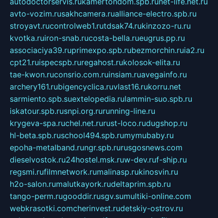
autodoctorservis.ru
kamertondom.spb.ru
net-life.net.ru
avto-vozim.ru
sakhcamera.ru
alliance-electro.spb.ru
stroyavt.ru
controlweb1.ru
tdsak74.ru
kinzozo-ru.ru
kvotka.ru
iron-snab.ru
costa-bella.ru
eugrus.pp.ru
associaciya39.ru
primexpo.spb.ru
bezmorchin.ru
ia2.ru
cpt21.ru
ispecspb.ru
regahost.ru
kolosok-elita.ru
tae-kwon.ru
consrio.com.ru
insiam.ru
avegainfo.ru
archery161.ru
bigencyclica.ru
vlast16.ru
korru.net
sarmiento.spb.su
extelopedia.ru
lammin-suo.spb.ru
iskatour.spb.ru
snpi.org.ru
running-line.ru
krygeva-spa.ru
chel.net.ru
rust-loco.ru
dugshop.ru
hl-beta.spb.ru
school494.spb.ru
mymubaby.ru
epoha-metalband.ru
ngr.spb.ru
rusgosnews.com
dieselvostok.ru
24hostel.msk.ru
w-dev.ru
f-ship.ru
regsmi.ru
filmnetwork.ru
malinasp.ru
kinosvin.ru
h2o-salon.ru
malutkayork.ru
deltaprim.spb.ru
tango-perm.ru
gooddir.ru
sgv.su
multiki-online.com
webkrasotki.com
cherinvest.ru
detskiy-ostrov.ru