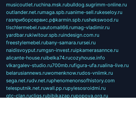
musicoutlet.ru
china.msk.ru
bulldog.su
grimm-online.ru
outlander.net.ru
maga.spb.ru
anime-sell.ru
keseloy.ru
газприборсервис.рф
karmin.spb.ru
shekswood.ru
tischlermebel.ru
automall66.ru
mag-vladimir.ru
yardbar.ru
kiwitour.spb.ru
indesign.com.ru
freestylemebel.ru
bany-samara.ru
rsei.ru
naidisvoyput.ru
mgsn-invest.ru
ipkamerasannce.ru
alicante-house.ru
ibelka74.ru
cozyhouse.info
vlkargalev-studio.ru
700mb.ru
figura-ufa.ru
alina-live.ru
belarusiannews.ru
womenknow.ru
dos-vniimk.ru
sega.net.ru
dv.net.ru
phenomenonsofhistory.com
telesputnik.net.ru
wall.pp.ru
pylesosroidmi.ru
gtc-clan.ru
cligs.ru
bibikazap.ru
popova.org.ru
netwhistler.spb.ru
bellvil.ru
bonzon.ru
iss-vladik.ru
defiparis.net.ru
las-gryzas.ru
amku.ru
electednews.spb.ru
feather.org.ru
spar72.ru
tankiigri.ru
dominus.com.ru
ibtree.ru
sanykool.pp.ru
unixlib.org.ru
menatep.spb.ru
gartenterrassen.ru
printeka.ru