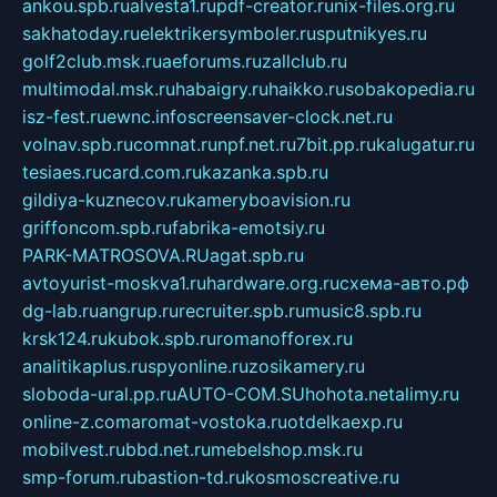
ankou.spb.ru
alvesta1.ru
pdf-creator.ru
nix-files.org.ru
sakhatoday.ru
elektrikersymboler.ru
sputnikyes.ru
golf2club.msk.ru
aeforums.ru
zallclub.ru
multimodal.msk.ru
habaigry.ru
haikko.ru
sobakopedia.ru
isz-fest.ru
ewnc.info
screensaver-clock.net.ru
volnav.spb.ru
comnat.ru
npf.net.ru
7bit.pp.ru
kalugatur.ru
tesiaes.ru
card.com.ru
kazanka.spb.ru
gildiya-kuznecov.ru
kameryboavision.ru
griffoncom.spb.ru
fabrika-emotsiy.ru
PARK-MATROSOVA.RU
agat.spb.ru
avtoyurist-moskva1.ru
hardware.org.ru
схема-авто.рф
dg-lab.ru
angrup.ru
recruiter.spb.ru
music8.spb.ru
krsk124.ru
kubok.spb.ru
romanofforex.ru
analitikaplus.ru
spyonline.ru
zosikamery.ru
sloboda-ural.pp.ru
AUTO-COM.SU
hohota.net
alimy.ru
online-z.com
aromat-vostoka.ru
otdelkaexp.ru
mobilvest.ru
bbd.net.ru
mebelshop.msk.ru
smp-forum.ru
bastion-td.ru
kosmoscreative.ru