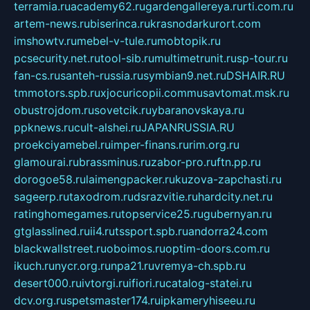
terramia.ru
academy62.ru
gardengallereya.ru
rti.com.ru
artem-news.ru
biserinca.ru
krasnodarkurort.com
imshowtv.ru
mebel-v-tule.ru
mobtopik.ru
pcsecurity.net.ru
tool-sib.ru
multimetrunit.ru
sp-tour.ru
fan-cs.ru
santeh-russia.ru
symbian9.net.ru
DSHAIR.RU
tmmotors.spb.ru
xjocuricopii.com
musavtomat.msk.ru
obustrojdom.ru
sovetcik.ru
ybaranovskaya.ru
ppknews.ru
cult-alshei.ru
JAPANRUSSIA.RU
proekciyamebel.ru
imper-finans.ru
rim.org.ru
glamourai.ru
brassminus.ru
zabor-pro.ru
ftn.pp.ru
dorogoe58.ru
laimengpacker.ru
kuzova-zapchasti.ru
sageerp.ru
taxodrom.ru
dsrazvitie.ru
hardcity.net.ru
ratinghomegames.ru
topservice25.ru
gubernyan.ru
gtglasslined.ru
ii4.ru
tssport.spb.ru
andorra24.com
blackwallstreet.ru
oboimos.ru
optim-doors.com.ru
ikuch.ru
nycr.org.ru
npa21.ru
vremya-ch.spb.ru
desert000.ru
ivtorgi.ru
ifiori.ru
catalog-statei.ru
dcv.org.ru
spetsmaster174.ru
ipkameryhiseeu.ru