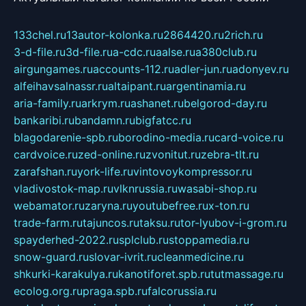
133chel.ru
13autor-kolonka.ru
2864420.ru
2rich.ru
3-d-file.ru
3d-file.ru
a-cdc.ru
aalse.ru
a380club.ru
airgungames.ru
accounts-112.ru
adler-jun.ru
adonyev.ru
alfeihavsalnassr.ru
altaipant.ru
argentinamia.ru
aria-family.ru
arkrym.ru
ashanet.ru
belgorod-day.ru
bankaribi.ru
bandamn.ru
bigfatcc.ru
blagodarenie-spb.ru
borodino-media.ru
card-voice.ru
cardvoice.ru
zed-online.ru
zvonitut.ru
zebra-tlt.ru
zarafshan.ru
york-life.ru
vintovoykompressor.ru
vladivostok-map.ru
vlknrussia.ru
wasabi-shop.ru
webamator.ru
zaryna.ru
youtubefree.ru
x-ton.ru
trade-farm.ru
tajuncos.ru
taksu.ru
tor-lyubov-i-grom.ru
spayderhed-2022.ru
splclub.ru
stoppamedia.ru
snow-guard.ru
slovar-ivrit.ru
cleanmedicine.ru
shkurki-karakulya.ru
kanotiforet.spb.ru
tutmassage.ru
ecolog.org.ru
praga.spb.ru
falcorussia.ru