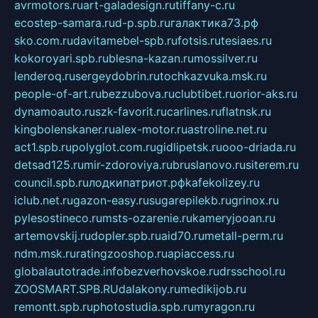
avrmotors.ru
art-galadesign.ru
tiffany-c.ru
ecostep-samara.ru
d-p.spb.ru
галактика73.рф
sko.com.ru
davitamebel-spb.ru
fotsis.ru
tesiaes.ru
kokoroyari.spb.ru
blesna-kazan.ru
mossilver.ru
lenderoq.ru
sergeydobrin.ru
tochkazvuka.msk.ru
people-of-art.ru
bezzubova.ru
clubtibet.ru
orior-aks.ru
dynamoauto.ru
szk-favorit.ru
carlines.ru
flatnsk.ru
kingbolenskaner.ru
alex-motor.ru
astroline.net.ru
act1.spb.ru
polyglot.com.ru
gidlipetsk.ru
ooo-driada.ru
detsad125.ru
mir-zdoroviya.ru
bruslanovo.ru
siterem.ru
council.spb.ru
лодкипатриот.рф
kafekolizey.ru
iclub.net.ru
gazon-easy.ru
sugarepilekb.ru
grinox.ru
pylesostineco.ru
msts-ozarenie.ru
kameryjooan.ru
artemovskij.ru
dopler.spb.ru
aid70.ru
metall-perm.ru
ndm.msk.ru
ratingzooshop.ru
apiaccess.ru
globalautotrade.info
bezverhovskoe.ru
drsschool.ru
ZOOSMART.SPB.RU
dalakony.ru
medikijob.ru
remontt.spb.ru
photostudia.spb.ru
myragon.ru