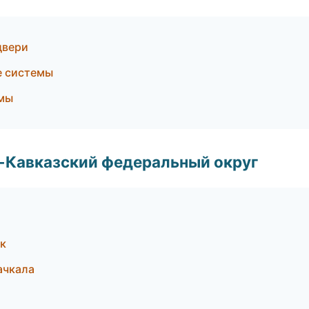
двери
е системы
емы
о-Кавказский федеральный округ
к
ачкала