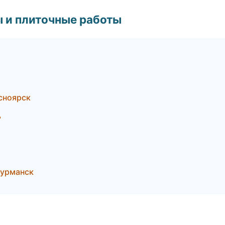
 и плиточные работы
сноярск
ь
Мурманск