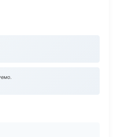
уемо.