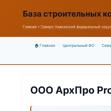
База строительных к
Главная
»
Северо-Кавказский федеральный окру
🏠 Главная
Центральный ФО
Севе
ООО АрхПро Pr