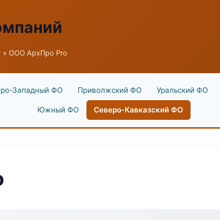
омпаний
г
» ООО АрхПро Pro
ро-Западный ФО
Приволжский ФО
Уральский ФО
Южный ФО
Северо-Кавказский ФО
o