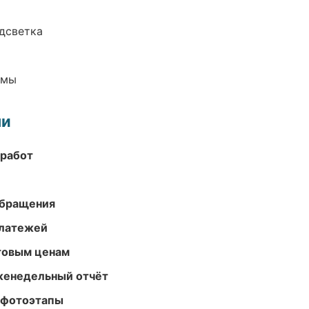
одсветка
емы
ми
 работ
обращения
платежей
птовым ценам
женедельный отчёт
 фотоэтапы