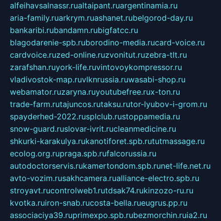
alfeihavsalnassr.ru
altaipant.ru
argentinamia.ru
aria-family.ru
arkrym.ru
ashanet.ru
belgorod-day.ru
bankaribi.ru
bandamn.ru
bigfatcc.ru
blagodarenie-spb.ru
borodino-media.ru
card-voice.ru
cardvoice.ru
zed-online.ru
zvonitut.ru
zebra-tlt.ru
zarafshan.ru
york-life.ru
vintovoykompressor.ru
vladivostok-map.ru
vlknrussia.ru
wasabi-shop.ru
webamator.ru
zaryna.ru
youtubefree.ru
x-ton.ru
trade-farm.ru
tajuncos.ru
taksu.ru
tor-lyubov-i-grom.ru
spayderhed-2022.ru
splclub.ru
stoppamedia.ru
snow-guard.ru
slovar-ivrit.ru
cleanmedicine.ru
shkurki-karakulya.ru
kanotiforet.spb.ru
tutmassage.ru
ecolog.org.ru
praga.spb.ru
falcorussia.ru
autodoctorservis.ru
kamertondom.spb.ru
net-life.net.ru
avto-vozim.ru
sakhcamera.ru
alliance-electro.spb.ru
stroyavt.ru
controlweb1.ru
tdsak74.ru
kinzozo-ru.ru
kvotka.ru
iron-snab.ru
costa-bella.ru
eugrus.pp.ru
associaciya39.ru
primexpo.spb.ru
bezmorchin.ru
ia2.ru