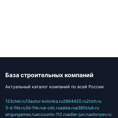
База строительных компаний
Актуальный каталог компаний по всей России
133chel.ru
13autor-kolonka.ru
2864420.ru
2rich.ru
3-d-file.ru
3d-file.ru
a-cdc.ru
aalse.ru
a380club.ru
airgungames.ru
accounts-112.ru
adler-jun.ru
adonyev.ru