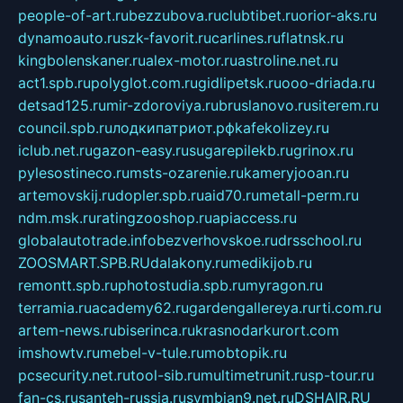
people-of-art.ru
bezzubova.ru
clubtibet.ru
orior-aks.ru
dynamoauto.ru
szk-favorit.ru
carlines.ru
flatnsk.ru
kingbolenskaner.ru
alex-motor.ru
astroline.net.ru
act1.spb.ru
polyglot.com.ru
gidlipetsk.ru
ooo-driada.ru
detsad125.ru
mir-zdoroviya.ru
bruslanovo.ru
siterem.ru
council.spb.ru
лодкипатриот.рф
kafekolizey.ru
iclub.net.ru
gazon-easy.ru
sugarepilekb.ru
grinox.ru
pylesostineco.ru
msts-ozarenie.ru
kameryjooan.ru
artemovskij.ru
dopler.spb.ru
aid70.ru
metall-perm.ru
ndm.msk.ru
ratingzooshop.ru
apiaccess.ru
globalautotrade.info
bezverhovskoe.ru
drsschool.ru
ZOOSMART.SPB.RU
dalakony.ru
medikijob.ru
remontt.spb.ru
photostudia.spb.ru
myragon.ru
terramia.ru
academy62.ru
gardengallereya.ru
rti.com.ru
artem-news.ru
biserinca.ru
krasnodarkurort.com
imshowtv.ru
mebel-v-tule.ru
mobtopik.ru
pcsecurity.net.ru
tool-sib.ru
multimetrunit.ru
sp-tour.ru
fan-cs.ru
santeh-russia.ru
symbian9.net.ru
DSHAIR.RU