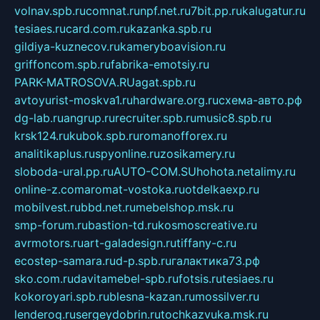
volnav.spb.ru
comnat.ru
npf.net.ru
7bit.pp.ru
kalugatur.ru
tesiaes.ru
card.com.ru
kazanka.spb.ru
gildiya-kuznecov.ru
kameryboavision.ru
griffoncom.spb.ru
fabrika-emotsiy.ru
PARK-MATROSOVA.RU
agat.spb.ru
avtoyurist-moskva1.ru
hardware.org.ru
схема-авто.рф
dg-lab.ru
angrup.ru
recruiter.spb.ru
music8.spb.ru
krsk124.ru
kubok.spb.ru
romanofforex.ru
analitikaplus.ru
spyonline.ru
zosikamery.ru
sloboda-ural.pp.ru
AUTO-COM.SU
hohota.net
alimy.ru
online-z.com
aromat-vostoka.ru
otdelkaexp.ru
mobilvest.ru
bbd.net.ru
mebelshop.msk.ru
smp-forum.ru
bastion-td.ru
kosmoscreative.ru
avrmotors.ru
art-galadesign.ru
tiffany-c.ru
ecostep-samara.ru
d-p.spb.ru
галактика73.рф
sko.com.ru
davitamebel-spb.ru
fotsis.ru
tesiaes.ru
kokoroyari.spb.ru
blesna-kazan.ru
mossilver.ru
lenderoq.ru
sergeydobrin.ru
tochkazvuka.msk.ru