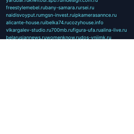
yardbar.ru
kiwitour.spb.ru
indesign.com.ru
freestylemebel.ru
bany-samara.ru
rsei.ru
naidisvoyput.ru
mgsn-invest.ru
ipkamerasannce.ru
alicante-house.ru
ibelka74.ru
cozyhouse.info
vlkargalev-studio.ru
700mb.ru
figura-ufa.ru
alina-live.ru
belarusiannews.ru
womenknow.ru
dos-vniimk.ru
sega.net.ru
dv.net.ru
phenomenonsofhistory.com
telesputnik.net.ru
wall.pp.ru
pylesosroidmi.ru
gtc-clan.ru
cligs.ru
bibikazap.ru
popova.org.ru
netwhistler.spb.ru
bellvil.ru
bonzon.ru
iss-vladik.ru
defiparis.net.ru
las-gryzas.ru
amku.ru
electednews.spb.ru
feather.org.ru
spar72.ru
tankiigri.ru
dominus.com.ru
ibtree.ru
sanykool.pp.ru
unixlib.org.ru
menatep.spb.ru
gartenterrassen.ru
printeka.ru
skvozilka.com.ru
parkovka-pub.ru
lovemobi.ru
art-ru.ru
emulatorz.com.ru
alucomp.com.ru
tatforum.com.ru
alternativa-profi.ru
dermakler.ru
artsurvey.ru
aredir.ru
khimspas.ru
centr-maxi.ru
2018r.ru