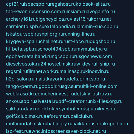
cpt21.ru
ispecspb.ru
regahost.ru
kolosok-elita.ru
tae-kwon.ru
consrio.com.ru
insiam.ru
avegainfo.ru
archery161.ru
bigencyclica.ru
vlast16.ru
korru.net
sarmiento.spb.su
extelopedia.ru
lammin-suo.spb.ru
iskatour.spb.ru
snpi.org.ru
running-line.ru
krygeva-spa.ru
chel.net.ru
rust-loco.ru
dugshop.ru
hl-beta.spb.ru
school494.spb.ru
mymubaby.ru
epoha-metalband.ru
ngr.spb.ru
rusgosnews.com
dieselvostok.ru
24hostel.msk.ru
w-dev.ru
f-ship.ru
regsmi.ru
filmnetwork.ru
malinasp.ru
kinosvin.ru
h2o-salon.ru
malutkayork.ru
deltaprim.spb.ru
tango-perm.ru
gooddir.ru
sgv.su
multiki-online.com
webkrasotki.com
cherinvest.ru
detskiy-ostrov.ru
ankou.spb.ru
alvesta1.ru
pdf-creator.ru
nix-files.org.ru
sakhatoday.ru
elektrikersymboler.ru
sputnikyes.ru
golf2club.msk.ru
aeforums.ru
zallclub.ru
multimodal.msk.ru
habaigry.ru
haikko.ru
sobakopedia.ru
isz-fest.ru
ewnc.info
screensaver-clock.net.ru