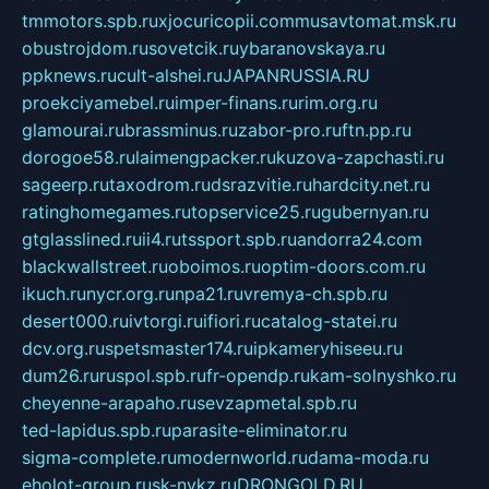
tmmotors.spb.ru
xjocuricopii.com
musavtomat.msk.ru
obustrojdom.ru
sovetcik.ru
ybaranovskaya.ru
ppknews.ru
cult-alshei.ru
JAPANRUSSIA.RU
proekciyamebel.ru
imper-finans.ru
rim.org.ru
glamourai.ru
brassminus.ru
zabor-pro.ru
ftn.pp.ru
dorogoe58.ru
laimengpacker.ru
kuzova-zapchasti.ru
sageerp.ru
taxodrom.ru
dsrazvitie.ru
hardcity.net.ru
ratinghomegames.ru
topservice25.ru
gubernyan.ru
gtglasslined.ru
ii4.ru
tssport.spb.ru
andorra24.com
blackwallstreet.ru
oboimos.ru
optim-doors.com.ru
ikuch.ru
nycr.org.ru
npa21.ru
vremya-ch.spb.ru
desert000.ru
ivtorgi.ru
ifiori.ru
catalog-statei.ru
dcv.org.ru
spetsmaster174.ru
ipkameryhiseeu.ru
dum26.ru
ruspol.spb.ru
fr-opendp.ru
kam-solnyshko.ru
cheyenne-arapaho.ru
sevzapmetal.spb.ru
ted-lapidus.spb.ru
parasite-eliminator.ru
sigma-complete.ru
modernworld.ru
dama-moda.ru
eholot-group.ru
sk-nvkz.ru
DRONGOLD.RU