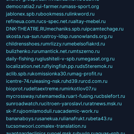
democratia2.ru
i-farmer.ru
mass-sport.org
jablonex.spb.ru
bookmess.ru
linkword.ru
refineua.com.ru
cs-spec.net.ru
altay-mebel.ru
DNK-THEATRE.RU
mechaniks.spb.ru
ipcamtechage.ru
skosta.ru
a-sun.ru
stroy-ldsp.ru
snowlands.org.ru
childrensshoes.ru
mrlizzy.ru
mebelsofiakrd.ru
bulizhenko.ru
rumantick.net.ru
mtszerno.ru
daily-fishing.ru
glushiteli-v-spb.ru
megasat.org.ru
localization.net.ru
flyingfish.pp.ru
ds5teremok.ru
aclib.spb.ru
komissionka30.ru
mag-profit.ru
icentre-74.ru
leasing-nsk.ru
hd39.ru
rcd.com.ru
bioprot.ru
deltaextreme.ru
mirkotlov07.ru
mycrossway.ru
temamedia.ru
art-fusing.ru
cbslefort.ru
sunroadwatch.ru
citroen-yaroslavl.ru
ratnews.msk.ru
sk-if.ru
joomlamoduli.ru
academic-work.ru
bananaboys.ru
sanekua.ru
lianafrukt.ru
beta43.ru
tucsonwoori.com
alex-translation.ru
avantgardeclinics.ru
noel.msk.ru
buylq.ru
aquas-spb.ru