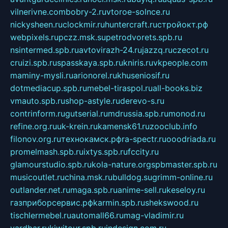
vilnerivne.com
bobry-2.ru
vtoroe-solnce.ru
nickysheen.ru
clockmir.ru
huntercraft.ru
стройокт.рф
webpixels.ru
pczz.msk.su
petrodvorets.spb.ru
nsintermed.spb.ru
avtovirazh-24.ru
jazzq.ru
czecot.ru
cruizi.spb.ru
spasskaya.spb.ru
kniris.ru
vkpeople.com
maminy-mysli.ru
arionorel.ru
khuseniosif.ru
dotmediacup.spb.ru
mebel-tiraspol.ru
all-books.biz
vmauto.spb.ru
shop-astyle.ru
derevo-s.ru
contrinform.ru
gutserial.ru
mdrussia.spb.ru
monod.ru
refine.org.ru
uk-krein.ru
kamensk61.ru
zooclub.info
filonov.org.ru
технокамск.рф
ra-spectr.ru
ooodriada.ru
promelmash.spb.ru
ixtys.spb.ru
fccity.ru
glamourstudio.spb.ru
kola-nature.org
spbmaster.spb.ru
musicoutlet.ru
china.msk.ru
bulldog.su
grimm-online.ru
outlander.net.ru
maga.spb.ru
anime-sell.ru
keseloy.ru
газприборсервис.рф
karmin.spb.ru
shekswood.ru
tischlermebel.ru
automall66.ru
mag-vladimir.ru