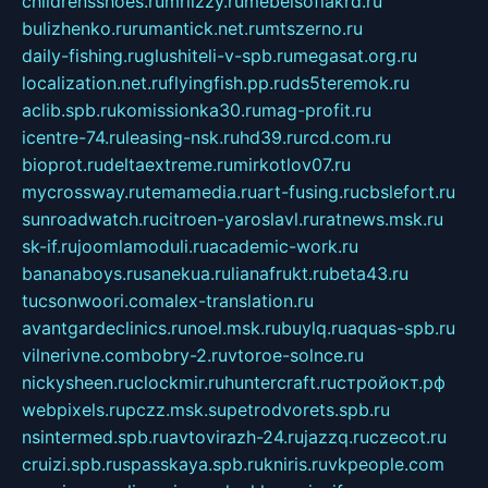
childrensshoes.ru
mrlizzy.ru
mebelsofiakrd.ru
bulizhenko.ru
rumantick.net.ru
mtszerno.ru
daily-fishing.ru
glushiteli-v-spb.ru
megasat.org.ru
localization.net.ru
flyingfish.pp.ru
ds5teremok.ru
aclib.spb.ru
komissionka30.ru
mag-profit.ru
icentre-74.ru
leasing-nsk.ru
hd39.ru
rcd.com.ru
bioprot.ru
deltaextreme.ru
mirkotlov07.ru
mycrossway.ru
temamedia.ru
art-fusing.ru
cbslefort.ru
sunroadwatch.ru
citroen-yaroslavl.ru
ratnews.msk.ru
sk-if.ru
joomlamoduli.ru
academic-work.ru
bananaboys.ru
sanekua.ru
lianafrukt.ru
beta43.ru
tucsonwoori.com
alex-translation.ru
avantgardeclinics.ru
noel.msk.ru
buylq.ru
aquas-spb.ru
vilnerivne.com
bobry-2.ru
vtoroe-solnce.ru
nickysheen.ru
clockmir.ru
huntercraft.ru
стройокт.рф
webpixels.ru
pczz.msk.su
petrodvorets.spb.ru
nsintermed.spb.ru
avtovirazh-24.ru
jazzq.ru
czecot.ru
cruizi.spb.ru
spasskaya.spb.ru
kniris.ru
vkpeople.com