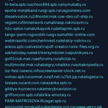
hl-beta.spb.ru
school494.spb.ru
mymubaby.ru
epoha-metalband.ru
ngr.spb.ru
rusgosnews.com
dieselvostok.ru
24hostel.msk.ru
w-dev.ru
f-ship.ru
regsmi.ru
filmnetwork.ru
malinasp.ru
kinosvin.ru
h2o-salon.ru
malutkayork.ru
deltaprim.spb.ru
tango-perm.ru
gooddir.ru
sgv.su
multiki-online.com
webkrasotki.com
cherinvest.ru
detskiy-ostrov.ru
ankou.spb.ru
alvesta1.ru
pdf-creator.ru
nix-files.org.ru
sakhatoday.ru
elektrikersymboler.ru
sputnikyes.ru
golf2club.msk.ru
aeforums.ru
zallclub.ru
multimodal.msk.ru
habaigry.ru
haikko.ru
sobakopedia.ru
isz-fest.ru
ewnc.info
screensaver-clock.net.ru
volnav.spb.ru
comnat.ru
npf.net.ru
7bit.pp.ru
kalugatur.ru
tesiaes.ru
card.com.ru
kazanka.spb.ru
gildiya-kuznecov.ru
kameryboavision.ru
griffoncom.spb.ru
fabrika-emotsiy.ru
PARK-MATROSOVA.RU
agat.spb.ru
avtoyurist-moskva1.ru
hardware.org.ru
схема-авто.рф