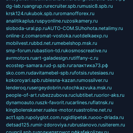
dg-lab.ru
angrup.ru
recruiter.spb.ru
music8.spb.ru
krsk124.ru
kubok.spb.ru
romanofforex.ru
analitikaplus.ru
spyonline.ru
zosikamery.ru
sloboda-ural.pp.ru
AUTO-COM.SU
hohota.net
alimy.ru
online-z.com
aromat-vostoka.ru
otdelkaexp.ru
mobilvest.ru
bbd.net.ru
mebelshop.msk.ru
smp-forum.ru
bastion-td.ru
kosmoscreative.ru
avrmotors.ru
art-galadesign.ru
tiffany-c.ru
ecostep-samara.ru
d-p.spb.ru
галактика73.рф
sko.com.ru
davitamebel-spb.ru
fotsis.ru
tesiaes.ru
kokoroyari.spb.ru
blesna-kazan.ru
mossilver.ru
lenderoq.ru
sergeydobrin.ru
tochkazvuka.msk.ru
people-of-art.ru
bezzubova.ru
clubtibet.ru
orior-aks.ru
dynamoauto.ru
szk-favorit.ru
carlines.ru
flatnsk.ru
kingbolenskaner.ru
alex-motor.ru
astroline.net.ru
act1.spb.ru
polyglot.com.ru
gidlipetsk.ru
ooo-driada.ru
detsad125.ru
mir-zdoroviya.ru
bruslanovo.ru
siterem.ru
council.spb.ru
лодкипатриот.рф
kafekolizey.ru