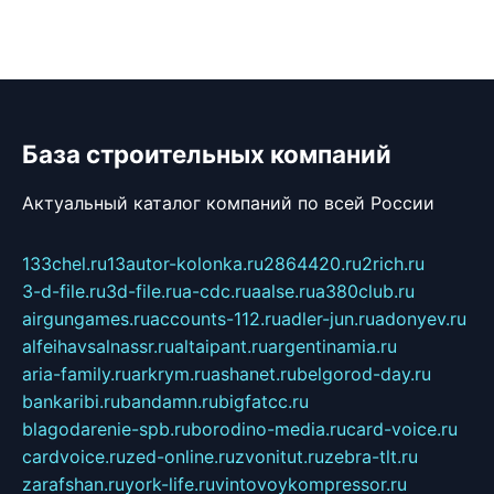
База строительных компаний
Актуальный каталог компаний по всей России
133chel.ru
13autor-kolonka.ru
2864420.ru
2rich.ru
3-d-file.ru
3d-file.ru
a-cdc.ru
aalse.ru
a380club.ru
airgungames.ru
accounts-112.ru
adler-jun.ru
adonyev.ru
alfeihavsalnassr.ru
altaipant.ru
argentinamia.ru
aria-family.ru
arkrym.ru
ashanet.ru
belgorod-day.ru
bankaribi.ru
bandamn.ru
bigfatcc.ru
blagodarenie-spb.ru
borodino-media.ru
card-voice.ru
cardvoice.ru
zed-online.ru
zvonitut.ru
zebra-tlt.ru
zarafshan.ru
york-life.ru
vintovoykompressor.ru