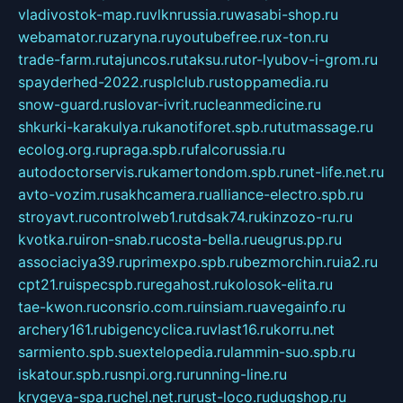
vladivostok-map.ru
vlknrussia.ru
wasabi-shop.ru
webamator.ru
zaryna.ru
youtubefree.ru
x-ton.ru
trade-farm.ru
tajuncos.ru
taksu.ru
tor-lyubov-i-grom.ru
spayderhed-2022.ru
splclub.ru
stoppamedia.ru
snow-guard.ru
slovar-ivrit.ru
cleanmedicine.ru
shkurki-karakulya.ru
kanotiforet.spb.ru
tutmassage.ru
ecolog.org.ru
praga.spb.ru
falcorussia.ru
autodoctorservis.ru
kamertondom.spb.ru
net-life.net.ru
avto-vozim.ru
sakhcamera.ru
alliance-electro.spb.ru
stroyavt.ru
controlweb1.ru
tdsak74.ru
kinzozo-ru.ru
kvotka.ru
iron-snab.ru
costa-bella.ru
eugrus.pp.ru
associaciya39.ru
primexpo.spb.ru
bezmorchin.ru
ia2.ru
cpt21.ru
ispecspb.ru
regahost.ru
kolosok-elita.ru
tae-kwon.ru
consrio.com.ru
insiam.ru
avegainfo.ru
archery161.ru
bigencyclica.ru
vlast16.ru
korru.net
sarmiento.spb.su
extelopedia.ru
lammin-suo.spb.ru
iskatour.spb.ru
snpi.org.ru
running-line.ru
krygeva-spa.ru
chel.net.ru
rust-loco.ru
dugshop.ru