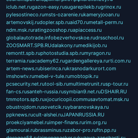
iclub.net.ru
gazon-easy.ru
sugarepilekb.ru
grinox.ru
pylesostineco.ru
msts-ozarenie.ru
kameryjooan.ru
artemovskij.ru
dopler.spb.ru
aid70.ru
metall-perm.ru
ndm.msk.ru
ratingzooshop.ru
apiaccess.ru
globalautotrade.info
bezverhovskoe.ru
drsschool.ru
ZOOSMART.SPB.RU
dalakony.ru
medikijob.ru
remontt.spb.ru
photostudia.spb.ru
myragon.ru
terramia.ru
academy62.ru
gardengallereya.ru
rti.com.ru
artem-news.ru
biserinca.ru
krasnodarkurort.com
imshowtv.ru
mebel-v-tule.ru
mobtopik.ru
pcsecurity.net.ru
tool-sib.ru
multimetrunit.ru
sp-tour.ru
fan-cs.ru
santeh-russia.ru
symbian9.net.ru
DSHAIR.RU
tmmotors.spb.ru
xjocuricopii.com
musavtomat.msk.ru
obustrojdom.ru
sovetcik.ru
ybaranovskaya.ru
ppknews.ru
cult-alshei.ru
JAPANRUSSIA.RU
proekciyamebel.ru
imper-finans.ru
rim.org.ru
glamourai.ru
brassminus.ru
zabor-pro.ru
ftn.pp.ru
dorogoe58.ru
laimengpacker.ru
kuzova-zapchasti.ru