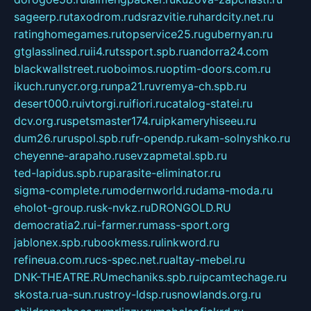
sageerp.ru
taxodrom.ru
dsrazvitie.ru
hardcity.net.ru
ratinghomegames.ru
topservice25.ru
gubernyan.ru
gtglasslined.ru
ii4.ru
tssport.spb.ru
andorra24.com
blackwallstreet.ru
oboimos.ru
optim-doors.com.ru
ikuch.ru
nycr.org.ru
npa21.ru
vremya-ch.spb.ru
desert000.ru
ivtorgi.ru
ifiori.ru
catalog-statei.ru
dcv.org.ru
spetsmaster174.ru
ipkameryhiseeu.ru
dum26.ru
ruspol.spb.ru
fr-opendp.ru
kam-solnyshko.ru
cheyenne-arapaho.ru
sevzapmetal.spb.ru
ted-lapidus.spb.ru
parasite-eliminator.ru
sigma-complete.ru
modernworld.ru
dama-moda.ru
eholot-group.ru
sk-nvkz.ru
DRONGOLD.RU
democratia2.ru
i-farmer.ru
mass-sport.org
jablonex.spb.ru
bookmess.ru
linkword.ru
refineua.com.ru
cs-spec.net.ru
altay-mebel.ru
DNK-THEATRE.RU
mechaniks.spb.ru
ipcamtechage.ru
skosta.ru
a-sun.ru
stroy-ldsp.ru
snowlands.org.ru