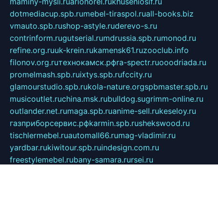
maminy-mysli.ru
arionorel.ru
khuseniosif.ru
dotmediacup.spb.ru
mebel-tiraspol.ru
all-books.biz
vmauto.spb.ru
shop-astyle.ru
derevo-s.ru
contrinform.ru
gutserial.ru
mdrussia.spb.ru
monod.ru
refine.org.ru
uk-krein.ru
kamensk61.ru
zooclub.info
filonov.org.ru
технокамск.рф
ra-spectr.ru
ooodriada.ru
promelmash.spb.ru
ixtys.spb.ru
fccity.ru
glamourstudio.spb.ru
kola-nature.org
spbmaster.spb.ru
musicoutlet.ru
china.msk.ru
bulldog.su
grimm-online.ru
outlander.net.ru
maga.spb.ru
anime-sell.ru
keseloy.ru
газприборсервис.рф
karmin.spb.ru
shekswood.ru
tischlermebel.ru
automall66.ru
mag-vladimir.ru
yardbar.ru
kiwitour.spb.ru
indesign.com.ru
freestylemebel.ru
bany-samara.ru
rsei.ru
naidisvoyput.ru
mgsn-invest.ru
ipkamerasannce.ru
alicante-house.ru
ibelka74.ru
cozyhouse.info
vlkargalev-studio.ru
700mb.ru
figura-ufa.ru
alina-live.ru
belarusiannews.ru
womenknow.ru
dos-vniimk.ru