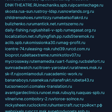
DNK-THEATRE.RU
mechaniks.spb.ru
ipcamtechage.ru
skosta.ru
a-sun.ru
stroy-ldsp.ru
snowlands.org.ru
childrensshoes.ru
mrlizzy.ru
mebelsofiakrd.ru
bulizhenko.ru
rumantick.net.ru
mtszerno.ru
daily-fishing.ru
glushiteli-v-spb.ru
megasat.org.ru
localization.net.ru
flyingfish.pp.ru
ds5teremok.ru
aclib.spb.ru
komissionka30.ru
mag-profit.ru
icentre-74.ru
leasing-nsk.ru
hd39.ru
rcd.com.ru
bioprot.ru
deltaextreme.ru
mirkotlov07.ru
mycrossway.ru
temamedia.ru
art-fusing.ru
cbslefort.ru
sunroadwatch.ru
citroen-yaroslavl.ru
ratnews.msk.ru
sk-if.ru
joomlamoduli.ru
academic-work.ru
bananaboys.ru
sanekua.ru
lianafrukt.ru
beta43.ru
tucsonwoori.com
alex-translation.ru
avantgardeclinics.ru
noel.msk.ru
buylq.ru
aquas-spb.ru
vilnerivne.com
bobry-2.ru
vtoroe-solnce.ru
nickysheen.ru
clockmir.ru
huntercraft.ru
стройокт.рф
webpixels.ru
pczz.msk.su
petrodvorets.spb.ru