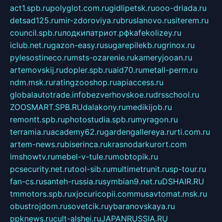
act1.spb.ru
polyglot.com.ru
gidlipetsk.ru
ooo-driada.ru
detsad125.ru
mir-zdoroviya.ru
bruslanovo.ru
siterem.ru
council.spb.ru
лодкипатриот.рф
kafekolizey.ru
iclub.net.ru
gazon-easy.ru
sugarepilekb.ru
grinox.ru
pylesostineco.ru
msts-ozarenie.ru
kameryjooan.ru
artemovskij.ru
dopler.spb.ru
aid70.ru
metall-perm.ru
ndm.msk.ru
ratingzooshop.ru
apiaccess.ru
globalautotrade.info
bezverhovskoe.ru
drsschool.ru
ZOOSMART.SPB.RU
dalakony.ru
medikijob.ru
remontt.spb.ru
photostudia.spb.ru
myragon.ru
terramia.ru
academy62.ru
gardengallereya.ru
rti.com.ru
artem-news.ru
biserinca.ru
krasnodarkurort.com
imshowtv.ru
mebel-v-tule.ru
mobtopik.ru
pcsecurity.net.ru
tool-sib.ru
multimetrunit.ru
sp-tour.ru
fan-cs.ru
santeh-russia.ru
symbian9.net.ru
DSHAIR.RU
tmmotors.spb.ru
xjocuricopii.com
musavtomat.msk.ru
obustrojdom.ru
sovetcik.ru
ybaranovskaya.ru
ppknews.ru
cult-alshei.ru
JAPANRUSSIA.RU