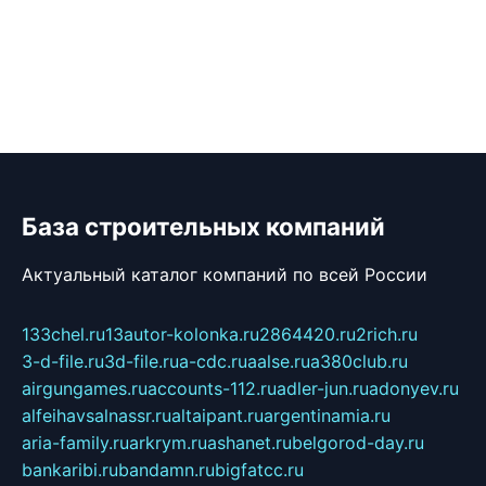
База строительных компаний
Актуальный каталог компаний по всей России
133chel.ru
13autor-kolonka.ru
2864420.ru
2rich.ru
3-d-file.ru
3d-file.ru
a-cdc.ru
aalse.ru
a380club.ru
airgungames.ru
accounts-112.ru
adler-jun.ru
adonyev.ru
alfeihavsalnassr.ru
altaipant.ru
argentinamia.ru
aria-family.ru
arkrym.ru
ashanet.ru
belgorod-day.ru
bankaribi.ru
bandamn.ru
bigfatcc.ru