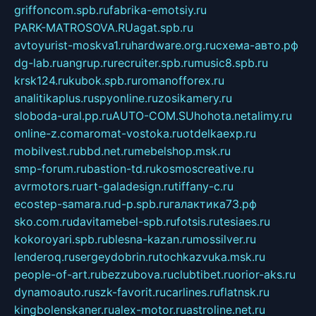
griffoncom.spb.ru
fabrika-emotsiy.ru
PARK-MATROSOVA.RU
agat.spb.ru
avtoyurist-moskva1.ru
hardware.org.ru
схема-авто.рф
dg-lab.ru
angrup.ru
recruiter.spb.ru
music8.spb.ru
krsk124.ru
kubok.spb.ru
romanofforex.ru
analitikaplus.ru
spyonline.ru
zosikamery.ru
sloboda-ural.pp.ru
AUTO-COM.SU
hohota.net
alimy.ru
online-z.com
aromat-vostoka.ru
otdelkaexp.ru
mobilvest.ru
bbd.net.ru
mebelshop.msk.ru
smp-forum.ru
bastion-td.ru
kosmoscreative.ru
avrmotors.ru
art-galadesign.ru
tiffany-c.ru
ecostep-samara.ru
d-p.spb.ru
галактика73.рф
sko.com.ru
davitamebel-spb.ru
fotsis.ru
tesiaes.ru
kokoroyari.spb.ru
blesna-kazan.ru
mossilver.ru
lenderoq.ru
sergeydobrin.ru
tochkazvuka.msk.ru
people-of-art.ru
bezzubova.ru
clubtibet.ru
orior-aks.ru
dynamoauto.ru
szk-favorit.ru
carlines.ru
flatnsk.ru
kingbolenskaner.ru
alex-motor.ru
astroline.net.ru