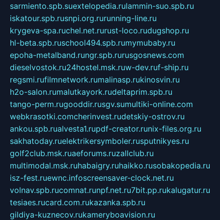
sarmiento.spb.su
extelopedia.ru
lammin-suo.spb.ru
iskatour.spb.ru
snpi.org.ru
running-line.ru
krygeva-spa.ru
chel.net.ru
rust-loco.ru
dugshop.ru
hl-beta.spb.ru
school494.spb.ru
mymubaby.ru
epoha-metalband.ru
ngr.spb.ru
rusgosnews.com
dieselvostok.ru
24hostel.msk.ru
w-dev.ru
f-ship.ru
regsmi.ru
filmnetwork.ru
malinasp.ru
kinosvin.ru
h2o-salon.ru
malutkayork.ru
deltaprim.spb.ru
tango-perm.ru
gooddir.ru
sgv.su
multiki-online.com
webkrasotki.com
cherinvest.ru
detskiy-ostrov.ru
ankou.spb.ru
alvesta1.ru
pdf-creator.ru
nix-files.org.ru
sakhatoday.ru
elektrikersymboler.ru
sputnikyes.ru
golf2club.msk.ru
aeforums.ru
zallclub.ru
multimodal.msk.ru
habaigry.ru
haikko.ru
sobakopedia.ru
isz-fest.ru
ewnc.info
screensaver-clock.net.ru
volnav.spb.ru
comnat.ru
npf.net.ru
7bit.pp.ru
kalugatur.ru
tesiaes.ru
card.com.ru
kazanka.spb.ru
gildiya-kuznecov.ru
kameryboavision.ru