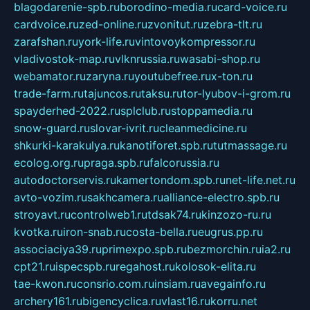
blagodarenie-spb.ru
borodino-media.ru
card-voice.ru
cardvoice.ru
zed-online.ru
zvonitut.ru
zebra-tlt.ru
zarafshan.ru
york-life.ru
vintovoykompressor.ru
vladivostok-map.ru
vlknrussia.ru
wasabi-shop.ru
webamator.ru
zaryna.ru
youtubefree.ru
x-ton.ru
trade-farm.ru
tajuncos.ru
taksu.ru
tor-lyubov-i-grom.ru
spayderhed-2022.ru
splclub.ru
stoppamedia.ru
snow-guard.ru
slovar-ivrit.ru
cleanmedicine.ru
shkurki-karakulya.ru
kanotiforet.spb.ru
tutmassage.ru
ecolog.org.ru
praga.spb.ru
falcorussia.ru
autodoctorservis.ru
kamertondom.spb.ru
net-life.net.ru
avto-vozim.ru
sakhcamera.ru
alliance-electro.spb.ru
stroyavt.ru
controlweb1.ru
tdsak74.ru
kinzozo-ru.ru
kvotka.ru
iron-snab.ru
costa-bella.ru
eugrus.pp.ru
associaciya39.ru
primexpo.spb.ru
bezmorchin.ru
ia2.ru
cpt21.ru
ispecspb.ru
regahost.ru
kolosok-elita.ru
tae-kwon.ru
consrio.com.ru
insiam.ru
avegainfo.ru
archery161.ru
bigencyclica.ru
vlast16.ru
korru.net