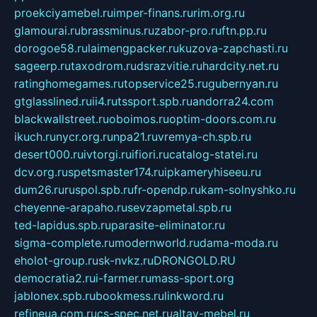
proekciyamebel.ru
imper-finans.ru
rim.org.ru
glamourai.ru
brassminus.ru
zabor-pro.ru
ftn.pp.ru
dorogoe58.ru
laimengpacker.ru
kuzova-zapchasti.ru
sageerp.ru
taxodrom.ru
dsrazvitie.ru
hardcity.net.ru
ratinghomegames.ru
topservice25.ru
gubernyan.ru
gtglasslined.ru
ii4.ru
tssport.spb.ru
andorra24.com
blackwallstreet.ru
oboimos.ru
optim-doors.com.ru
ikuch.ru
nycr.org.ru
npa21.ru
vremya-ch.spb.ru
desert000.ru
ivtorgi.ru
ifiori.ru
catalog-statei.ru
dcv.org.ru
spetsmaster174.ru
ipkameryhiseeu.ru
dum26.ru
ruspol.spb.ru
fr-opendp.ru
kam-solnyshko.ru
cheyenne-arapaho.ru
sevzapmetal.spb.ru
ted-lapidus.spb.ru
parasite-eliminator.ru
sigma-complete.ru
modernworld.ru
dama-moda.ru
eholot-group.ru
sk-nvkz.ru
DRONGOLD.RU
democratia2.ru
i-farmer.ru
mass-sport.org
jablonex.spb.ru
bookmess.ru
linkword.ru
refineua.com.ru
cs-spec.net.ru
altay-mebel.ru