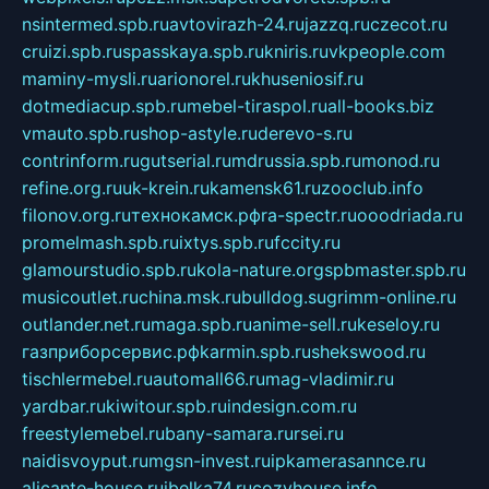
nsintermed.spb.ru
avtovirazh-24.ru
jazzq.ru
czecot.ru
cruizi.spb.ru
spasskaya.spb.ru
kniris.ru
vkpeople.com
maminy-mysli.ru
arionorel.ru
khuseniosif.ru
dotmediacup.spb.ru
mebel-tiraspol.ru
all-books.biz
vmauto.spb.ru
shop-astyle.ru
derevo-s.ru
contrinform.ru
gutserial.ru
mdrussia.spb.ru
monod.ru
refine.org.ru
uk-krein.ru
kamensk61.ru
zooclub.info
filonov.org.ru
технокамск.рф
ra-spectr.ru
ooodriada.ru
promelmash.spb.ru
ixtys.spb.ru
fccity.ru
glamourstudio.spb.ru
kola-nature.org
spbmaster.spb.ru
musicoutlet.ru
china.msk.ru
bulldog.su
grimm-online.ru
outlander.net.ru
maga.spb.ru
anime-sell.ru
keseloy.ru
газприборсервис.рф
karmin.spb.ru
shekswood.ru
tischlermebel.ru
automall66.ru
mag-vladimir.ru
yardbar.ru
kiwitour.spb.ru
indesign.com.ru
freestylemebel.ru
bany-samara.ru
rsei.ru
naidisvoyput.ru
mgsn-invest.ru
ipkamerasannce.ru
alicante-house.ru
ibelka74.ru
cozyhouse.info