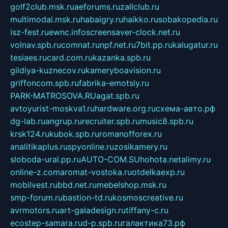
golf2club.msk.ru
aeforums.ru
zallclub.ru
multimodal.msk.ru
habaigry.ru
haikko.ru
sobakopedia.ru
isz-fest.ru
ewnc.info
screensaver-clock.net.ru
volnav.spb.ru
comnat.ru
npf.net.ru
7bit.pp.ru
kalugatur.ru
tesiaes.ru
card.com.ru
kazanka.spb.ru
gildiya-kuznecov.ru
kameryboavision.ru
griffoncom.spb.ru
fabrika-emotsiy.ru
PARK-MATROSOVA.RU
agat.spb.ru
avtoyurist-moskva1.ru
hardware.org.ru
схема-авто.рф
dg-lab.ru
angrup.ru
recruiter.spb.ru
music8.spb.ru
krsk124.ru
kubok.spb.ru
romanofforex.ru
analitikaplus.ru
spyonline.ru
zosikamery.ru
sloboda-ural.pp.ru
AUTO-COM.SU
hohota.net
alimy.ru
online-z.com
aromat-vostoka.ru
otdelkaexp.ru
mobilvest.ru
bbd.net.ru
mebelshop.msk.ru
smp-forum.ru
bastion-td.ru
kosmoscreative.ru
avrmotors.ru
art-galadesign.ru
tiffany-c.ru
ecostep-samara.ru
d-p.spb.ru
галактика73.рф