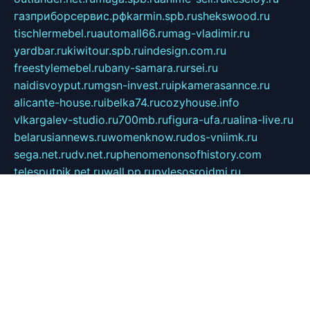
газприборсервис.рф
karmin.spb.ru
shekswood.ru
tischlermebel.ru
automall66.ru
mag-vladimir.ru
yardbar.ru
kiwitour.spb.ru
indesign.com.ru
freestylemebel.ru
bany-samara.ru
rsei.ru
naidisvoyput.ru
mgsn-invest.ru
ipkamerasannce.ru
alicante-house.ru
ibelka74.ru
cozyhouse.info
vlkargalev-studio.ru
700mb.ru
figura-ufa.ru
alina-live.ru
belarusiannews.ru
womenknow.ru
dos-vniimk.ru
sega.net.ru
dv.net.ru
phenomenonsofhistory.com
telesputnik.net.ru
wall.pp.ru
pylesosroidmi.ru
gtc-clan.ru
cligs.ru
bibikazap.ru
popova.org.ru
netwhistler.spb.ru
bellvil.ru
bonzon.ru
iss-vladik.ru
defiparis.net.ru
las-gryzas.ru
amku.ru
electednews.spb.ru
feather.org.ru
spar72.ru
tankiigri.ru
dominus.com.ru
ibtree.ru
sanykool.pp.ru
unixlib.org.ru
menatep.spb.ru
gartenterrassen.ru
printeka.ru
skvozilka.com.ru
parkovka-pub.ru
lovemobi.ru
art-ru.ru
emulatorz.com.ru
alucomp.com.ru
tatforum.com.ru