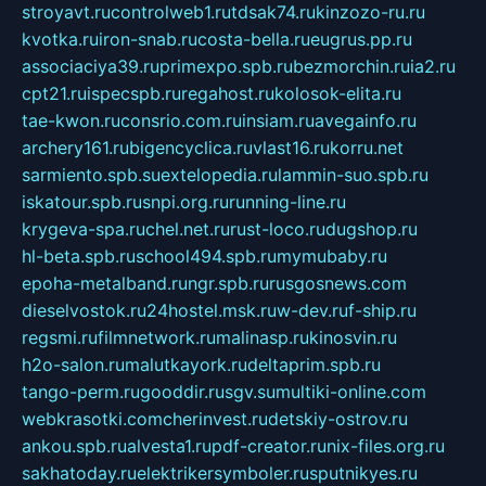
stroyavt.ru
controlweb1.ru
tdsak74.ru
kinzozo-ru.ru
kvotka.ru
iron-snab.ru
costa-bella.ru
eugrus.pp.ru
associaciya39.ru
primexpo.spb.ru
bezmorchin.ru
ia2.ru
cpt21.ru
ispecspb.ru
regahost.ru
kolosok-elita.ru
tae-kwon.ru
consrio.com.ru
insiam.ru
avegainfo.ru
archery161.ru
bigencyclica.ru
vlast16.ru
korru.net
sarmiento.spb.su
extelopedia.ru
lammin-suo.spb.ru
iskatour.spb.ru
snpi.org.ru
running-line.ru
krygeva-spa.ru
chel.net.ru
rust-loco.ru
dugshop.ru
hl-beta.spb.ru
school494.spb.ru
mymubaby.ru
epoha-metalband.ru
ngr.spb.ru
rusgosnews.com
dieselvostok.ru
24hostel.msk.ru
w-dev.ru
f-ship.ru
regsmi.ru
filmnetwork.ru
malinasp.ru
kinosvin.ru
h2o-salon.ru
malutkayork.ru
deltaprim.spb.ru
tango-perm.ru
gooddir.ru
sgv.su
multiki-online.com
webkrasotki.com
cherinvest.ru
detskiy-ostrov.ru
ankou.spb.ru
alvesta1.ru
pdf-creator.ru
nix-files.org.ru
sakhatoday.ru
elektrikersymboler.ru
sputnikyes.ru