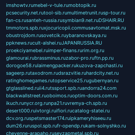
imshowtv.ru
mebel-v-tule.ru
mobtopik.ru
pcsecurity.net.ru
tool-sib.ru
multimetrunit.ru
sp-tour.ru
fan-cs.ru
santeh-russia.ru
symbian9.net.ru
DSHAIR.RU
tmmotors.spb.ru
xjocuricopii.com
musavtomat.msk.ru
obustrojdom.ru
sovetcik.ru
ybaranovskaya.ru
ppknews.ru
cult-alshei.ru
JAPANRUSSIA.RU
proekciyamebel.ru
imper-finans.ru
rim.org.ru
glamourai.ru
brassminus.ru
zabor-pro.ru
ftn.pp.ru
dorogoe58.ru
laimengpacker.ru
kuzova-zapchasti.ru
sageerp.ru
taxodrom.ru
dsrazvitie.ru
hardcity.net.ru
ratinghomegames.ru
topservice25.ru
gubernyan.ru
gtglasslined.ru
ii4.ru
tssport.spb.ru
andorra24.com
blackwallstreet.ru
oboimos.ru
optim-doors.com.ru
ikuch.ru
nycr.org.ru
npa21.ru
vremya-ch.spb.ru
desert000.ru
ivtorgi.ru
ifiori.ru
catalog-statei.ru
dcv.org.ru
spetsmaster174.ru
ipkameryhiseeu.ru
dum26.ru
ruspol.spb.ru
fr-opendp.ru
kam-solnyshko.ru
cheyenne-arapaho.ru
sevzapmetal.spb.ru