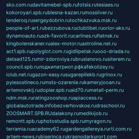
sko.com.ru
davitamebel-spb.ru
fotsis.ru
tesiaes.ru
kokoroyari.spb.ru
blesna-kazan.ru
mossilver.ru
lenderoq.ru
sergeydobrin.ru
tochkazvuka.msk.ru
people-of-art.ru
bezzubova.ru
clubtibet.ru
orior-aks.ru
dynamoauto.ru
szk-favorit.ru
carlines.ru
flatnsk.ru
kingbolenskaner.ru
alex-motor.ru
astroline.net.ru
act1.spb.ru
polyglot.com.ru
gidlipetsk.ru
ooo-driada.ru
detsad125.ru
mir-zdoroviya.ru
bruslanovo.ru
siterem.ru
council.spb.ru
лодкипатриот.рф
kafekolizey.ru
iclub.net.ru
gazon-easy.ru
sugarepilekb.ru
grinox.ru
pylesostineco.ru
msts-ozarenie.ru
kameryjooan.ru
artemovskij.ru
dopler.spb.ru
aid70.ru
metall-perm.ru
ndm.msk.ru
ratingzooshop.ru
apiaccess.ru
globalautotrade.info
bezverhovskoe.ru
drsschool.ru
ZOOSMART.SPB.RU
dalakony.ru
medikijob.ru
remontt.spb.ru
photostudia.spb.ru
myragon.ru
terramia.ru
academy62.ru
gardengallereya.ru
rti.com.ru
artem-news.ru
biserinca.ru
krasnodarkurort.com