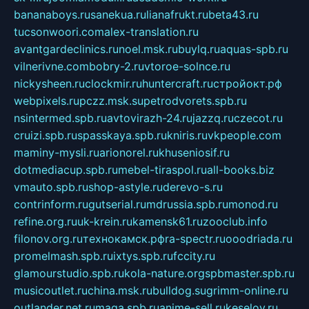
bananaboys.ru
sanekua.ru
lianafrukt.ru
beta43.ru
tucsonwoori.com
alex-translation.ru
avantgardeclinics.ru
noel.msk.ru
buylq.ru
aquas-spb.ru
vilnerivne.com
bobry-2.ru
vtoroe-solnce.ru
nickysheen.ru
clockmir.ru
huntercraft.ru
стройокт.рф
webpixels.ru
pczz.msk.su
petrodvorets.spb.ru
nsintermed.spb.ru
avtovirazh-24.ru
jazzq.ru
czecot.ru
cruizi.spb.ru
spasskaya.spb.ru
kniris.ru
vkpeople.com
maminy-mysli.ru
arionorel.ru
khuseniosif.ru
dotmediacup.spb.ru
mebel-tiraspol.ru
all-books.biz
vmauto.spb.ru
shop-astyle.ru
derevo-s.ru
contrinform.ru
gutserial.ru
mdrussia.spb.ru
monod.ru
refine.org.ru
uk-krein.ru
kamensk61.ru
zooclub.info
filonov.org.ru
технокамск.рф
ra-spectr.ru
ooodriada.ru
promelmash.spb.ru
ixtys.spb.ru
fccity.ru
glamourstudio.spb.ru
kola-nature.org
spbmaster.spb.ru
musicoutlet.ru
china.msk.ru
bulldog.su
grimm-online.ru
outlander.net.ru
maga.spb.ru
anime-sell.ru
keseloy.ru