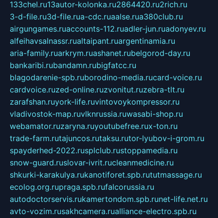
133chel.ru
13autor-kolonka.ru
2864420.ru
2rich.ru
3-d-file.ru
3d-file.ru
a-cdc.ru
aalse.ru
a380club.ru
airgungames.ru
accounts-112.ru
adler-jun.ru
adonyev.ru
alfeihavsalnassr.ru
altaipant.ru
argentinamia.ru
aria-family.ru
arkrym.ru
ashanet.ru
belgorod-day.ru
bankaribi.ru
bandamn.ru
bigfatcc.ru
blagodarenie-spb.ru
borodino-media.ru
card-voice.ru
cardvoice.ru
zed-online.ru
zvonitut.ru
zebra-tlt.ru
zarafshan.ru
york-life.ru
vintovoykompressor.ru
vladivostok-map.ru
vlknrussia.ru
wasabi-shop.ru
webamator.ru
zaryna.ru
youtubefree.ru
x-ton.ru
trade-farm.ru
tajuncos.ru
taksu.ru
tor-lyubov-i-grom.ru
spayderhed-2022.ru
splclub.ru
stoppamedia.ru
snow-guard.ru
slovar-ivrit.ru
cleanmedicine.ru
shkurki-karakulya.ru
kanotiforet.spb.ru
tutmassage.ru
ecolog.org.ru
praga.spb.ru
falcorussia.ru
autodoctorservis.ru
kamertondom.spb.ru
net-life.net.ru
avto-vozim.ru
sakhcamera.ru
alliance-electro.spb.ru