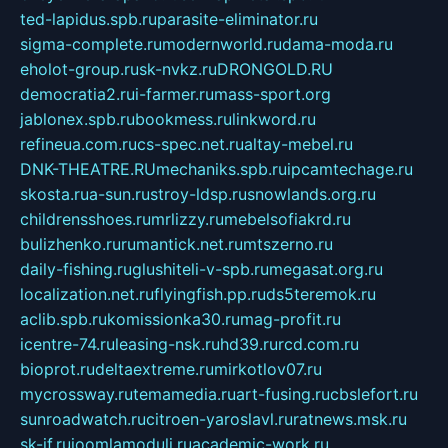
ted-lapidus.spb.ru
parasite-eliminator.ru
sigma-complete.ru
modernworld.ru
dama-moda.ru
eholot-group.ru
sk-nvkz.ru
DRONGOLD.RU
democratia2.ru
i-farmer.ru
mass-sport.org
jablonex.spb.ru
bookmess.ru
linkword.ru
refineua.com.ru
cs-spec.net.ru
altay-mebel.ru
DNK-THEATRE.RU
mechaniks.spb.ru
ipcamtechage.ru
skosta.ru
a-sun.ru
stroy-ldsp.ru
snowlands.org.ru
childrensshoes.ru
mrlizzy.ru
mebelsofiakrd.ru
bulizhenko.ru
rumantick.net.ru
mtszerno.ru
daily-fishing.ru
glushiteli-v-spb.ru
megasat.org.ru
localization.net.ru
flyingfish.pp.ru
ds5teremok.ru
aclib.spb.ru
komissionka30.ru
mag-profit.ru
icentre-74.ru
leasing-nsk.ru
hd39.ru
rcd.com.ru
bioprot.ru
deltaextreme.ru
mirkotlov07.ru
mycrossway.ru
temamedia.ru
art-fusing.ru
cbslefort.ru
sunroadwatch.ru
citroen-yaroslavl.ru
ratnews.msk.ru
sk-if.ru
joomlamoduli.ru
academic-work.ru