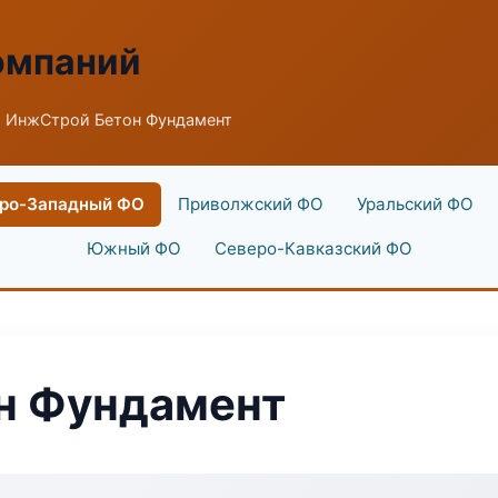
омпаний
 ИнжСтрой Бетон Фундамент
ро-Западный ФО
Приволжский ФО
Уральский ФО
Южный ФО
Северо-Кавказский ФО
н Фундамент