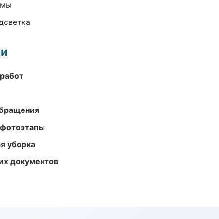
емы
одсветка
ми
 работ
обращения
 фотоэтапы
ая уборка
их документов