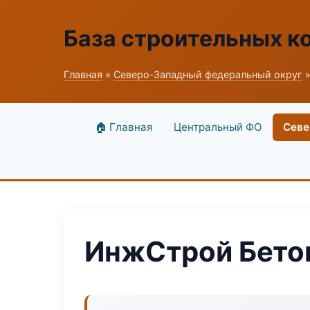
База строительных к
Главная
»
Северо-Западный федеральный округ
»
🏠 Главная
Центральный ФО
Севе
ИнжСтрой Бето