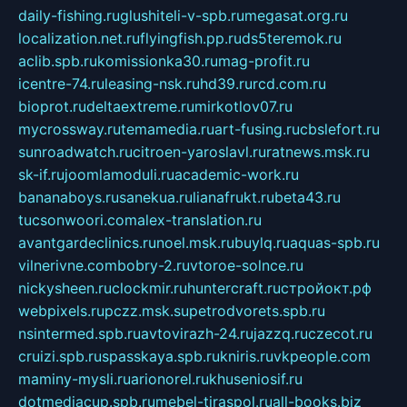
daily-fishing.ru
glushiteli-v-spb.ru
megasat.org.ru
localization.net.ru
flyingfish.pp.ru
ds5teremok.ru
aclib.spb.ru
komissionka30.ru
mag-profit.ru
icentre-74.ru
leasing-nsk.ru
hd39.ru
rcd.com.ru
bioprot.ru
deltaextreme.ru
mirkotlov07.ru
mycrossway.ru
temamedia.ru
art-fusing.ru
cbslefort.ru
sunroadwatch.ru
citroen-yaroslavl.ru
ratnews.msk.ru
sk-if.ru
joomlamoduli.ru
academic-work.ru
bananaboys.ru
sanekua.ru
lianafrukt.ru
beta43.ru
tucsonwoori.com
alex-translation.ru
avantgardeclinics.ru
noel.msk.ru
buylq.ru
aquas-spb.ru
vilnerivne.com
bobry-2.ru
vtoroe-solnce.ru
nickysheen.ru
clockmir.ru
huntercraft.ru
стройокт.рф
webpixels.ru
pczz.msk.su
petrodvorets.spb.ru
nsintermed.spb.ru
avtovirazh-24.ru
jazzq.ru
czecot.ru
cruizi.spb.ru
spasskaya.spb.ru
kniris.ru
vkpeople.com
maminy-mysli.ru
arionorel.ru
khuseniosif.ru
dotmediacup.spb.ru
mebel-tiraspol.ru
all-books.biz