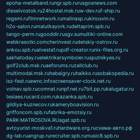
epoha-metalband.ru
ngr.spb.ru
rusgosnews.com
dieselvostok.ru
24hostel.msk.ru
w-dev.ru
f-ship.ru
regsmi.ru
filmnetwork.ru
malinasp.ru
kinosvin.ru
h2o-salon.ru
malutkayork.ru
deltaprim.spb.ru
tango-perm.ru
gooddir.ru
sgv.su
multiki-online.com
webkrasotki.com
cherinvest.ru
detskiy-ostrov.ru
ankou.spb.ru
alvesta1.ru
pdf-creator.ru
nix-files.org.ru
sakhatoday.ru
elektrikersymboler.ru
sputnikyes.ru
golf2club.msk.ru
aeforums.ru
zallclub.ru
multimodal.msk.ru
habaigry.ru
haikko.ru
sobakopedia.ru
isz-fest.ru
ewnc.info
screensaver-clock.net.ru
volnav.spb.ru
comnat.ru
npf.net.ru
7bit.pp.ru
kalugatur.ru
tesiaes.ru
card.com.ru
kazanka.spb.ru
gildiya-kuznecov.ru
kameryboavision.ru
griffoncom.spb.ru
fabrika-emotsiy.ru
PARK-MATROSOVA.RU
agat.spb.ru
avtoyurist-moskva1.ru
hardware.org.ru
схема-авто.рф
dg-lab.ru
angrup.ru
recruiter.spb.ru
music8.spb.ru