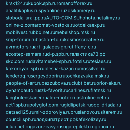
krsk124.ru
kubok.spb.ru
romanofforex.ru
analitikaplus.ru
spyonline.ru
zosikamery.ru
sloboda-ural.pp.ru
AUTO-COM.SU
hohota.net
alimy.ru
online-z.com
aromat-vostoka.ru
otdelkaexp.ru
mobilvest.ru
bbd.net.ru
mebelshop.msk.ru
smp-forum.ru
bastion-td.ru
kosmoscreative.ru
avrmotors.ru
art-galadesign.ru
tiffany-c.ru
ecostep-samara.ru
d-p.spb.ru
галактика73.рф
sko.com.ru
davitamebel-spb.ru
fotsis.ru
tesiaes.ru
kokoroyari.spb.ru
blesna-kazan.ru
mossilver.ru
lenderoq.ru
sergeydobrin.ru
tochkazvuka.msk.ru
people-of-art.ru
bezzubova.ru
clubtibet.ru
orior-aks.ru
dynamoauto.ru
szk-favorit.ru
carlines.ru
flatnsk.ru
kingbolenskaner.ru
alex-motor.ru
astroline.net.ru
act1.spb.ru
polyglot.com.ru
gidlipetsk.ru
ooo-driada.ru
detsad125.ru
mir-zdoroviya.ru
bruslanovo.ru
siterem.ru
council.spb.ru
лодкипатриот.рф
kafekolizey.ru
iclub.net.ru
gazon-easy.ru
sugarepilekb.ru
grinox.ru