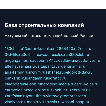
База строительных компаний
Актуальный каталог компаний по всей России
133chel.ru
13autor-kolonka.ru
2864420.ru
2rich.ru
3-d-file.ru
3d-file.ru
a-cdc.ru
aalse.ru
a380club.ru
airgungames.ru
accounts-112.ru
adler-jun.ru
adonyev.ru
alfeihavsalnassr.ru
altaipant.ru
argentinamia.ru
aria-family.ru
arkrym.ru
ashanet.ru
belgorod-day.ru
bankaribi.ru
bandamn.ru
bigfatcc.ru
blagodarenie-spb.ru
borodino-media.ru
card-voice.ru
cardvoice.ru
zed-online.ru
zvonitut.ru
zebra-tlt.ru
zarafshan.ru
york-life.ru
vintovoykompressor.ru
vladivostok-map.ru
vlknrussia.ru
wasabi-shop.ru