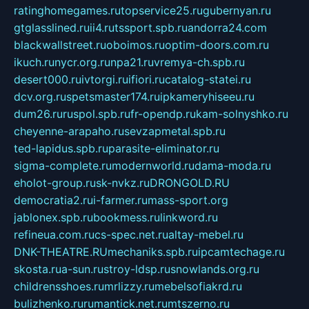
ratinghomegames.ru
topservice25.ru
gubernyan.ru
gtglasslined.ru
ii4.ru
tssport.spb.ru
andorra24.com
blackwallstreet.ru
oboimos.ru
optim-doors.com.ru
ikuch.ru
nycr.org.ru
npa21.ru
vremya-ch.spb.ru
desert000.ru
ivtorgi.ru
ifiori.ru
catalog-statei.ru
dcv.org.ru
spetsmaster174.ru
ipkameryhiseeu.ru
dum26.ru
ruspol.spb.ru
fr-opendp.ru
kam-solnyshko.ru
cheyenne-arapaho.ru
sevzapmetal.spb.ru
ted-lapidus.spb.ru
parasite-eliminator.ru
sigma-complete.ru
modernworld.ru
dama-moda.ru
eholot-group.ru
sk-nvkz.ru
DRONGOLD.RU
democratia2.ru
i-farmer.ru
mass-sport.org
jablonex.spb.ru
bookmess.ru
linkword.ru
refineua.com.ru
cs-spec.net.ru
altay-mebel.ru
DNK-THEATRE.RU
mechaniks.spb.ru
ipcamtechage.ru
skosta.ru
a-sun.ru
stroy-ldsp.ru
snowlands.org.ru
childrensshoes.ru
mrlizzy.ru
mebelsofiakrd.ru
bulizhenko.ru
rumantick.net.ru
mtszerno.ru