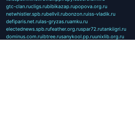
gtc-clan.ru
cligs.ru
bibikazap.ru
popova.org.ru
netwhistler.spb.ru
bellvil.ru
bonzon.ru
iss-vladik.ru
defiparis.net.ru
las-gryzas.ru
amku.ru
electednews.spb.ru
feather.org.ru
spar72.ru
tankiigri.ru
dominus.com.ru
ibtree.ru
sanykool.pp.ru
unixlib.org.ru
menatep.spb.ru
gartenterrassen.ru
printeka.ru
skvozilka.com.ru
parkovka-pub.ru
lovemobi.ru
art-ru.ru
emulatorz.com.ru
alucomp.com.ru
tatforum.com.ru
alternativa-profi.ru
dermakler.ru
artsurvey.ru
aredir.ru
khimspas.ru
centr-maxi.ru
2018r.ru
bort-stomer-defort.ru
professional2.ru
gibsons.ru
artselena.ru
art-pilot.ru
ingredient.spb.ru
npfpolimer.spb.ru
argentum.spb.ru
hom-edu.ru
af-num.ru
cashadvanceamericasev.org
trexp.spb.ru
apteka-gerzena.ru
vasilyevka.msk.ru
personalloanrgx.org
tishanskiysdk.ru
atma-volga.ru
yoga-media.ru
asmirnov.ru
betonvodincovo.ru
panonature.spb.ru
altai-team.ru
svobodatort.ru