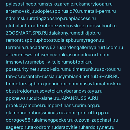
pylesostineco.ru
msts-ozarenie.ru
kameryjooan.ru
artemovskij.ru
dopler.spb.ru
aid70.ru
metall-perm.ru
ndm.msk.ru
ratingzooshop.ru
apiaccess.ru
globalautotrade.info
bezverhovskoe.ru
drsschool.ru
ZOOSMART.SPB.RU
dalakony.ru
medikijob.ru
remontt.spb.ru
photostudia.spb.ru
myragon.ru
terramia.ru
academy62.ru
gardengallereya.ru
rti.com.ru
artem-news.ru
biserinca.ru
krasnodarkurort.com
imshowtv.ru
mebel-v-tule.ru
mobtopik.ru
pcsecurity.net.ru
tool-sib.ru
multimetrunit.ru
sp-tour.ru
fan-cs.ru
santeh-russia.ru
symbian9.net.ru
DSHAIR.RU
tmmotors.spb.ru
xjocuricopii.com
musavtomat.msk.ru
obustrojdom.ru
sovetcik.ru
ybaranovskaya.ru
ppknews.ru
cult-alshei.ru
JAPANRUSSIA.RU
proekciyamebel.ru
imper-finans.ru
rim.org.ru
glamourai.ru
brassminus.ru
zabor-pro.ru
ftn.pp.ru
dorogoe58.ru
laimengpacker.ru
kuzova-zapchasti.ru
sageerp.ru
taxodrom.ru
dsrazvitie.ru
hardcity.net.ru