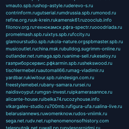
vmauto.spb.ru
shop-astyle.ru
derevo-s.ru
contrinform.ru
gutserial.ru
mdrussia.spb.ru
monod.ru
refine.org.ru
uk-krein.ru
kamensk61.ru
zooclub.info
filonov.org.ru
технокамск.рф
ra-spectr.ru
ooodriada.ru
promelmash.spb.ru
ixtys.spb.ru
fccity.ru
glamourstudio.spb.ru
kola-nature.org
spbmaster.spb.ru
musicoutlet.ru
china.msk.ru
bulldog.su
grimm-online.ru
outlander.net.ru
maga.spb.ru
anime-sell.ru
keseloy.ru
газприборсервис.рф
karmin.spb.ru
shekswood.ru
tischlermebel.ru
automall66.ru
mag-vladimir.ru
yardbar.ru
kiwitour.spb.ru
indesign.com.ru
freestylemebel.ru
bany-samara.ru
rsei.ru
naidisvoyput.ru
mgsn-invest.ru
ipkamerasannce.ru
alicante-house.ru
ibelka74.ru
cozyhouse.info
vlkargalev-studio.ru
700mb.ru
figura-ufa.ru
alina-live.ru
belarusiannews.ru
womenknow.ru
dos-vniimk.ru
sega.net.ru
dv.net.ru
phenomenonsofhistory.com
telesputnik.net.ru
wall.pp.ru
pylesosroidmi.ru