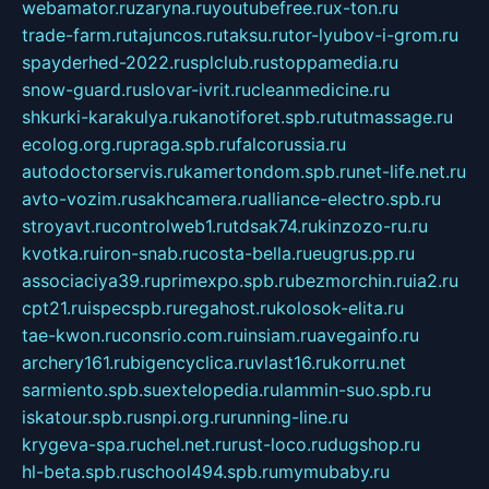
webamator.ru
zaryna.ru
youtubefree.ru
x-ton.ru
trade-farm.ru
tajuncos.ru
taksu.ru
tor-lyubov-i-grom.ru
spayderhed-2022.ru
splclub.ru
stoppamedia.ru
snow-guard.ru
slovar-ivrit.ru
cleanmedicine.ru
shkurki-karakulya.ru
kanotiforet.spb.ru
tutmassage.ru
ecolog.org.ru
praga.spb.ru
falcorussia.ru
autodoctorservis.ru
kamertondom.spb.ru
net-life.net.ru
avto-vozim.ru
sakhcamera.ru
alliance-electro.spb.ru
stroyavt.ru
controlweb1.ru
tdsak74.ru
kinzozo-ru.ru
kvotka.ru
iron-snab.ru
costa-bella.ru
eugrus.pp.ru
associaciya39.ru
primexpo.spb.ru
bezmorchin.ru
ia2.ru
cpt21.ru
ispecspb.ru
regahost.ru
kolosok-elita.ru
tae-kwon.ru
consrio.com.ru
insiam.ru
avegainfo.ru
archery161.ru
bigencyclica.ru
vlast16.ru
korru.net
sarmiento.spb.su
extelopedia.ru
lammin-suo.spb.ru
iskatour.spb.ru
snpi.org.ru
running-line.ru
krygeva-spa.ru
chel.net.ru
rust-loco.ru
dugshop.ru
hl-beta.spb.ru
school494.spb.ru
mymubaby.ru