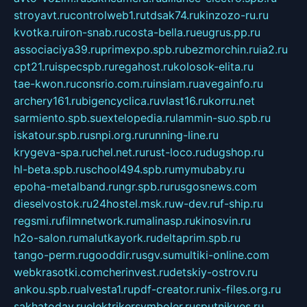
stroyavt.ru
controlweb1.ru
tdsak74.ru
kinzozo-ru.ru
kvotka.ru
iron-snab.ru
costa-bella.ru
eugrus.pp.ru
associaciya39.ru
primexpo.spb.ru
bezmorchin.ru
ia2.ru
cpt21.ru
ispecspb.ru
regahost.ru
kolosok-elita.ru
tae-kwon.ru
consrio.com.ru
insiam.ru
avegainfo.ru
archery161.ru
bigencyclica.ru
vlast16.ru
korru.net
sarmiento.spb.su
extelopedia.ru
lammin-suo.spb.ru
iskatour.spb.ru
snpi.org.ru
running-line.ru
krygeva-spa.ru
chel.net.ru
rust-loco.ru
dugshop.ru
hl-beta.spb.ru
school494.spb.ru
mymubaby.ru
epoha-metalband.ru
ngr.spb.ru
rusgosnews.com
dieselvostok.ru
24hostel.msk.ru
w-dev.ru
f-ship.ru
regsmi.ru
filmnetwork.ru
malinasp.ru
kinosvin.ru
h2o-salon.ru
malutkayork.ru
deltaprim.spb.ru
tango-perm.ru
gooddir.ru
sgv.su
multiki-online.com
webkrasotki.com
cherinvest.ru
detskiy-ostrov.ru
ankou.spb.ru
alvesta1.ru
pdf-creator.ru
nix-files.org.ru
sakhatoday.ru
elektrikersymboler.ru
sputnikyes.ru