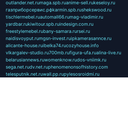
outlander.net.ru
maga.spb.ru
anime-sell.ru
keseloy.ru
газприборсервис.рф
karmin.spb.ru
shekswood.ru
tischlermebel.ru
automall66.ru
mag-vladimir.ru
yardbar.ru
kiwitour.spb.ru
indesign.com.ru
freestylemebel.ru
bany-samara.ru
rsei.ru
naidisvoyput.ru
mgsn-invest.ru
ipkamerasannce.ru
alicante-house.ru
ibelka74.ru
cozyhouse.info
vlkargalev-studio.ru
700mb.ru
figura-ufa.ru
alina-live.ru
belarusiannews.ru
womenknow.ru
dos-vniimk.ru
sega.net.ru
dv.net.ru
phenomenonsofhistory.com
telesputnik.net.ru
wall.pp.ru
pylesosroidmi.ru
gtc-clan.ru
cligs.ru
bibikazap.ru
popova.org.ru
netwhistler.spb.ru
bellvil.ru
bonzon.ru
iss-vladik.ru
defiparis.net.ru
las-gryzas.ru
amku.ru
electednews.spb.ru
feather.org.ru
spar72.ru
tankiigri.ru
dominus.com.ru
ibtree.ru
sanykool.pp.ru
unixlib.org.ru
menatep.spb.ru
gartenterrassen.ru
printeka.ru
skvozilka.com.ru
parkovka-pub.ru
lovemobi.ru
art-ru.ru