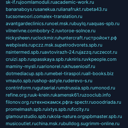
sk-if.ru
joomlamoduli.ru
academic-work.ru
bananaboys.ru
sanekua.ru
lianafrukt.ru
beta43.ru
tucsonwoori.com
alex-translation.ru
avantgardeclinics.ru
noel.msk.ru
buylq.ru
aquas-spb.ru
vilnerivne.com
bobry-2.ru
vtoroe-solnce.ru
nickysheen.ru
clockmir.ru
huntercraft.ru
стройокт.рф
webpixels.ru
pczz.msk.su
petrodvorets.spb.ru
nsintermed.spb.ru
avtovirazh-24.ru
jazzq.ru
czecot.ru
cruizi.spb.ru
spasskaya.spb.ru
kniris.ru
vkpeople.com
maminy-mysli.ru
arionorel.ru
khuseniosif.ru
dotmediacup.spb.ru
mebel-tiraspol.ru
all-books.biz
vmauto.spb.ru
shop-astyle.ru
derevo-s.ru
contrinform.ru
gutserial.ru
mdrussia.spb.ru
monod.ru
refine.org.ru
uk-krein.ru
kamensk61.ru
zooclub.info
filonov.org.ru
технокамск.рф
ra-spectr.ru
ooodriada.ru
promelmash.spb.ru
ixtys.spb.ru
fccity.ru
glamourstudio.spb.ru
kola-nature.org
spbmaster.spb.ru
musicoutlet.ru
china.msk.ru
bulldog.su
grimm-online.ru