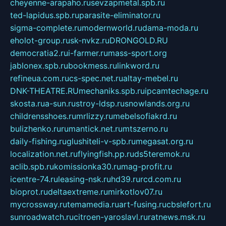
cheyenne-arapaho.ru
sevzapmetal.spb.ru
ted-lapidus.spb.ru
parasite-eliminator.ru
sigma-complete.ru
modernworld.ru
dama-moda.ru
eholot-group.ru
sk-nvkz.ru
DRONGOLD.RU
democratia2.ru
i-farmer.ru
mass-sport.org
jablonex.spb.ru
bookmess.ru
linkword.ru
refineua.com.ru
cs-spec.net.ru
altay-mebel.ru
DNK-THEATRE.RU
mechaniks.spb.ru
ipcamtechage.ru
skosta.ru
a-sun.ru
stroy-ldsp.ru
snowlands.org.ru
childrensshoes.ru
mrlizzy.ru
mebelsofiakrd.ru
bulizhenko.ru
rumantick.net.ru
mtszerno.ru
daily-fishing.ru
glushiteli-v-spb.ru
megasat.org.ru
localization.net.ru
flyingfish.pp.ru
ds5teremok.ru
aclib.spb.ru
komissionka30.ru
mag-profit.ru
icentre-74.ru
leasing-nsk.ru
hd39.ru
rcd.com.ru
bioprot.ru
deltaextreme.ru
mirkotlov07.ru
mycrossway.ru
temamedia.ru
art-fusing.ru
cbslefort.ru
sunroadwatch.ru
citroen-yaroslavl.ru
ratnews.msk.ru