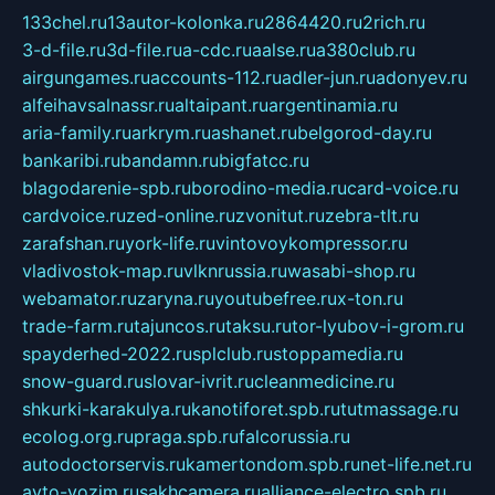
133chel.ru
13autor-kolonka.ru
2864420.ru
2rich.ru
3-d-file.ru
3d-file.ru
a-cdc.ru
aalse.ru
a380club.ru
airgungames.ru
accounts-112.ru
adler-jun.ru
adonyev.ru
alfeihavsalnassr.ru
altaipant.ru
argentinamia.ru
aria-family.ru
arkrym.ru
ashanet.ru
belgorod-day.ru
bankaribi.ru
bandamn.ru
bigfatcc.ru
blagodarenie-spb.ru
borodino-media.ru
card-voice.ru
cardvoice.ru
zed-online.ru
zvonitut.ru
zebra-tlt.ru
zarafshan.ru
york-life.ru
vintovoykompressor.ru
vladivostok-map.ru
vlknrussia.ru
wasabi-shop.ru
webamator.ru
zaryna.ru
youtubefree.ru
x-ton.ru
trade-farm.ru
tajuncos.ru
taksu.ru
tor-lyubov-i-grom.ru
spayderhed-2022.ru
splclub.ru
stoppamedia.ru
snow-guard.ru
slovar-ivrit.ru
cleanmedicine.ru
shkurki-karakulya.ru
kanotiforet.spb.ru
tutmassage.ru
ecolog.org.ru
praga.spb.ru
falcorussia.ru
autodoctorservis.ru
kamertondom.spb.ru
net-life.net.ru
avto-vozim.ru
sakhcamera.ru
alliance-electro.spb.ru