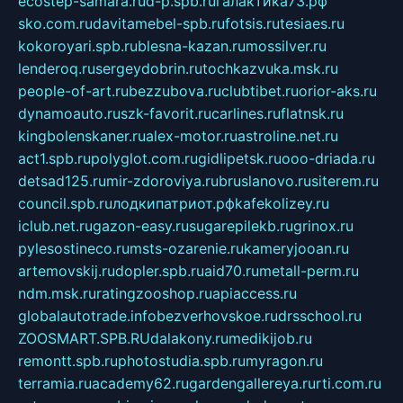
ecostep-samara.ru
d-p.spb.ru
галактика73.рф
sko.com.ru
davitamebel-spb.ru
fotsis.ru
tesiaes.ru
kokoroyari.spb.ru
blesna-kazan.ru
mossilver.ru
lenderoq.ru
sergeydobrin.ru
tochkazvuka.msk.ru
people-of-art.ru
bezzubova.ru
clubtibet.ru
orior-aks.ru
dynamoauto.ru
szk-favorit.ru
carlines.ru
flatnsk.ru
kingbolenskaner.ru
alex-motor.ru
astroline.net.ru
act1.spb.ru
polyglot.com.ru
gidlipetsk.ru
ooo-driada.ru
detsad125.ru
mir-zdoroviya.ru
bruslanovo.ru
siterem.ru
council.spb.ru
лодкипатриот.рф
kafekolizey.ru
iclub.net.ru
gazon-easy.ru
sugarepilekb.ru
grinox.ru
pylesostineco.ru
msts-ozarenie.ru
kameryjooan.ru
artemovskij.ru
dopler.spb.ru
aid70.ru
metall-perm.ru
ndm.msk.ru
ratingzooshop.ru
apiaccess.ru
globalautotrade.info
bezverhovskoe.ru
drsschool.ru
ZOOSMART.SPB.RU
dalakony.ru
medikijob.ru
remontt.spb.ru
photostudia.spb.ru
myragon.ru
terramia.ru
academy62.ru
gardengallereya.ru
rti.com.ru