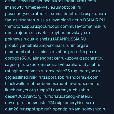
artem-news.ru
biserinca.ru
krasnodarkurort.com
imshowtv.ru
mebel-v-tule.ru
mobtopik.ru
pcsecurity.net.ru
tool-sib.ru
multimetrunit.ru
sp-tour.ru
fan-cs.ru
santeh-russia.ru
symbian9.net.ru
DSHAIR.RU
tmmotors.spb.ru
xjocuricopii.com
musavtomat.msk.ru
obustrojdom.ru
sovetcik.ru
ybaranovskaya.ru
ppknews.ru
cult-alshei.ru
JAPANRUSSIA.RU
proekciyamebel.ru
imper-finans.ru
rim.org.ru
glamourai.ru
brassminus.ru
zabor-pro.ru
ftn.pp.ru
dorogoe58.ru
laimengpacker.ru
kuzova-zapchasti.ru
sageerp.ru
taxodrom.ru
dsrazvitie.ru
hardcity.net.ru
ratinghomegames.ru
topservice25.ru
gubernyan.ru
gtglasslined.ru
ii4.ru
tssport.spb.ru
andorra24.com
blackwallstreet.ru
oboimos.ru
optim-doors.com.ru
ikuch.ru
nycr.org.ru
npa21.ru
vremya-ch.spb.ru
desert000.ru
ivtorgi.ru
ifiori.ru
catalog-statei.ru
dcv.org.ru
spetsmaster174.ru
ipkameryhiseeu.ru
dum26.ru
ruspol.spb.ru
fr-opendp.ru
kam-solnyshko.ru