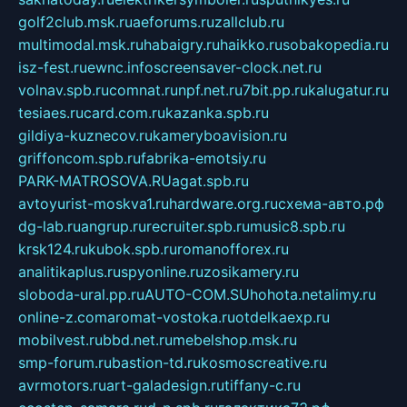
golf2club.msk.ru
aeforums.ru
zallclub.ru
multimodal.msk.ru
habaigry.ru
haikko.ru
sobakopedia.ru
isz-fest.ru
ewnc.info
screensaver-clock.net.ru
volnav.spb.ru
comnat.ru
npf.net.ru
7bit.pp.ru
kalugatur.ru
tesiaes.ru
card.com.ru
kazanka.spb.ru
gildiya-kuznecov.ru
kameryboavision.ru
griffoncom.spb.ru
fabrika-emotsiy.ru
PARK-MATROSOVA.RU
agat.spb.ru
avtoyurist-moskva1.ru
hardware.org.ru
схема-авто.рф
dg-lab.ru
angrup.ru
recruiter.spb.ru
music8.spb.ru
krsk124.ru
kubok.spb.ru
romanofforex.ru
analitikaplus.ru
spyonline.ru
zosikamery.ru
sloboda-ural.pp.ru
AUTO-COM.SU
hohota.net
alimy.ru
online-z.com
aromat-vostoka.ru
otdelkaexp.ru
mobilvest.ru
bbd.net.ru
mebelshop.msk.ru
smp-forum.ru
bastion-td.ru
kosmoscreative.ru
avrmotors.ru
art-galadesign.ru
tiffany-c.ru