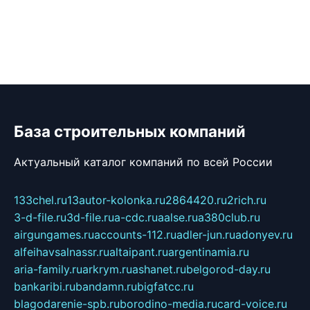
База строительных компаний
Актуальный каталог компаний по всей России
133chel.ru
13autor-kolonka.ru
2864420.ru
2rich.ru
3-d-file.ru
3d-file.ru
a-cdc.ru
aalse.ru
a380club.ru
airgungames.ru
accounts-112.ru
adler-jun.ru
adonyev.ru
alfeihavsalnassr.ru
altaipant.ru
argentinamia.ru
aria-family.ru
arkrym.ru
ashanet.ru
belgorod-day.ru
bankaribi.ru
bandamn.ru
bigfatcc.ru
blagodarenie-spb.ru
borodino-media.ru
card-voice.ru