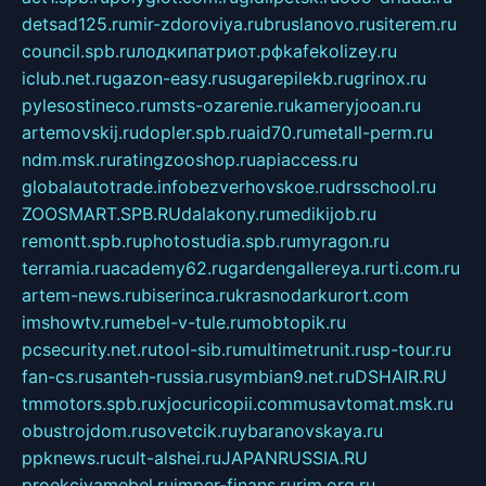
detsad125.ru
mir-zdoroviya.ru
bruslanovo.ru
siterem.ru
council.spb.ru
лодкипатриот.рф
kafekolizey.ru
iclub.net.ru
gazon-easy.ru
sugarepilekb.ru
grinox.ru
pylesostineco.ru
msts-ozarenie.ru
kameryjooan.ru
artemovskij.ru
dopler.spb.ru
aid70.ru
metall-perm.ru
ndm.msk.ru
ratingzooshop.ru
apiaccess.ru
globalautotrade.info
bezverhovskoe.ru
drsschool.ru
ZOOSMART.SPB.RU
dalakony.ru
medikijob.ru
remontt.spb.ru
photostudia.spb.ru
myragon.ru
terramia.ru
academy62.ru
gardengallereya.ru
rti.com.ru
artem-news.ru
biserinca.ru
krasnodarkurort.com
imshowtv.ru
mebel-v-tule.ru
mobtopik.ru
pcsecurity.net.ru
tool-sib.ru
multimetrunit.ru
sp-tour.ru
fan-cs.ru
santeh-russia.ru
symbian9.net.ru
DSHAIR.RU
tmmotors.spb.ru
xjocuricopii.com
musavtomat.msk.ru
obustrojdom.ru
sovetcik.ru
ybaranovskaya.ru
ppknews.ru
cult-alshei.ru
JAPANRUSSIA.RU
proekciyamebel.ru
imper-finans.ru
rim.org.ru