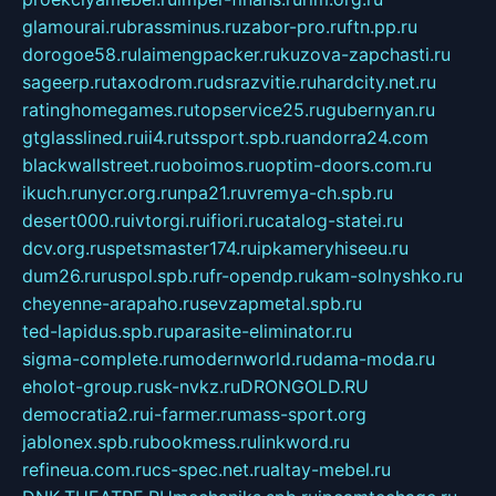
glamourai.ru
brassminus.ru
zabor-pro.ru
ftn.pp.ru
dorogoe58.ru
laimengpacker.ru
kuzova-zapchasti.ru
sageerp.ru
taxodrom.ru
dsrazvitie.ru
hardcity.net.ru
ratinghomegames.ru
topservice25.ru
gubernyan.ru
gtglasslined.ru
ii4.ru
tssport.spb.ru
andorra24.com
blackwallstreet.ru
oboimos.ru
optim-doors.com.ru
ikuch.ru
nycr.org.ru
npa21.ru
vremya-ch.spb.ru
desert000.ru
ivtorgi.ru
ifiori.ru
catalog-statei.ru
dcv.org.ru
spetsmaster174.ru
ipkameryhiseeu.ru
dum26.ru
ruspol.spb.ru
fr-opendp.ru
kam-solnyshko.ru
cheyenne-arapaho.ru
sevzapmetal.spb.ru
ted-lapidus.spb.ru
parasite-eliminator.ru
sigma-complete.ru
modernworld.ru
dama-moda.ru
eholot-group.ru
sk-nvkz.ru
DRONGOLD.RU
democratia2.ru
i-farmer.ru
mass-sport.org
jablonex.spb.ru
bookmess.ru
linkword.ru
refineua.com.ru
cs-spec.net.ru
altay-mebel.ru