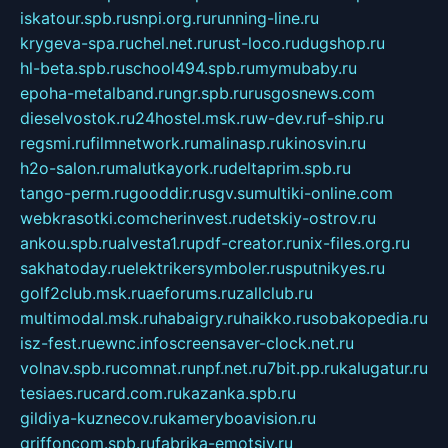
iskatour.spb.ru
snpi.org.ru
running-line.ru
krygeva-spa.ru
chel.net.ru
rust-loco.ru
dugshop.ru
hl-beta.spb.ru
school494.spb.ru
mymubaby.ru
epoha-metalband.ru
ngr.spb.ru
rusgosnews.com
dieselvostok.ru
24hostel.msk.ru
w-dev.ru
f-ship.ru
regsmi.ru
filmnetwork.ru
malinasp.ru
kinosvin.ru
h2o-salon.ru
malutkayork.ru
deltaprim.spb.ru
tango-perm.ru
gooddir.ru
sgv.su
multiki-online.com
webkrasotki.com
cherinvest.ru
detskiy-ostrov.ru
ankou.spb.ru
alvesta1.ru
pdf-creator.ru
nix-files.org.ru
sakhatoday.ru
elektrikersymboler.ru
sputnikyes.ru
golf2club.msk.ru
aeforums.ru
zallclub.ru
multimodal.msk.ru
habaigry.ru
haikko.ru
sobakopedia.ru
isz-fest.ru
ewnc.info
screensaver-clock.net.ru
volnav.spb.ru
comnat.ru
npf.net.ru
7bit.pp.ru
kalugatur.ru
tesiaes.ru
card.com.ru
kazanka.spb.ru
gildiya-kuznecov.ru
kameryboavision.ru
griffoncom.spb.ru
fabrika-emotsiy.ru