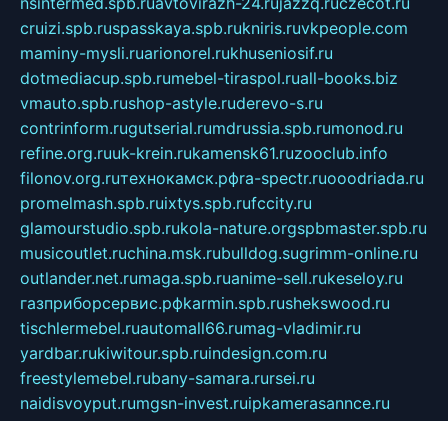
nsintermed.spb.ru
avtovirazh-24.ru
jazzq.ru
czecot.ru
cruizi.spb.ru
spasskaya.spb.ru
kniris.ru
vkpeople.com
maminy-mysli.ru
arionorel.ru
khuseniosif.ru
dotmediacup.spb.ru
mebel-tiraspol.ru
all-books.biz
vmauto.spb.ru
shop-astyle.ru
derevo-s.ru
contrinform.ru
gutserial.ru
mdrussia.spb.ru
monod.ru
refine.org.ru
uk-krein.ru
kamensk61.ru
zooclub.info
filonov.org.ru
технокамск.рф
ra-spectr.ru
ooodriada.ru
promelmash.spb.ru
ixtys.spb.ru
fccity.ru
glamourstudio.spb.ru
kola-nature.org
spbmaster.spb.ru
musicoutlet.ru
china.msk.ru
bulldog.su
grimm-online.ru
outlander.net.ru
maga.spb.ru
anime-sell.ru
keseloy.ru
газприборсервис.рф
karmin.spb.ru
shekswood.ru
tischlermebel.ru
automall66.ru
mag-vladimir.ru
yardbar.ru
kiwitour.spb.ru
indesign.com.ru
freestylemebel.ru
bany-samara.ru
rsei.ru
naidisvoyput.ru
mgsn-invest.ru
ipkamerasannce.ru
alicante-house.ru
ibelka74.ru
cozyhouse.info