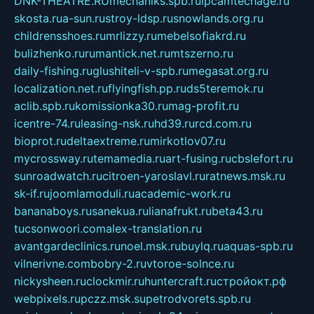
DNK-THEATRE.RU
mechaniks.spb.ru
ipcamtechage.ru
skosta.ru
a-sun.ru
stroy-ldsp.ru
snowlands.org.ru
childrensshoes.ru
mrlizzy.ru
mebelsofiakrd.ru
bulizhenko.ru
rumantick.net.ru
mtszerno.ru
daily-fishing.ru
glushiteli-v-spb.ru
megasat.org.ru
localization.net.ru
flyingfish.pp.ru
ds5teremok.ru
aclib.spb.ru
komissionka30.ru
mag-profit.ru
icentre-74.ru
leasing-nsk.ru
hd39.ru
rcd.com.ru
bioprot.ru
deltaextreme.ru
mirkotlov07.ru
mycrossway.ru
temamedia.ru
art-fusing.ru
cbslefort.ru
sunroadwatch.ru
citroen-yaroslavl.ru
ratnews.msk.ru
sk-if.ru
joomlamoduli.ru
academic-work.ru
bananaboys.ru
sanekua.ru
lianafrukt.ru
beta43.ru
tucsonwoori.com
alex-translation.ru
avantgardeclinics.ru
noel.msk.ru
buylq.ru
aquas-spb.ru
vilnerivne.com
bobry-2.ru
vtoroe-solnce.ru
nickysheen.ru
clockmir.ru
huntercraft.ru
стройокт.рф
webpixels.ru
pczz.msk.su
petrodvorets.spb.ru