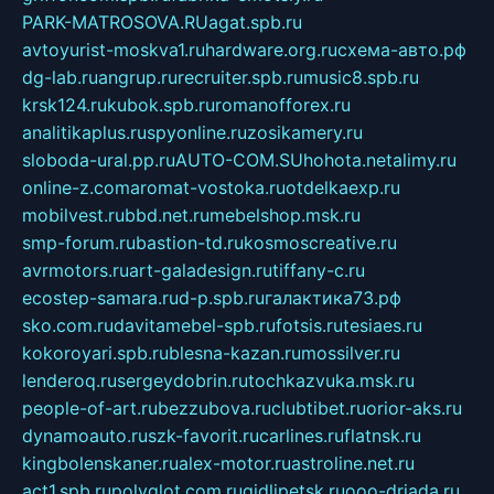
PARK-MATROSOVA.RU
agat.spb.ru
avtoyurist-moskva1.ru
hardware.org.ru
схема-авто.рф
dg-lab.ru
angrup.ru
recruiter.spb.ru
music8.spb.ru
krsk124.ru
kubok.spb.ru
romanofforex.ru
analitikaplus.ru
spyonline.ru
zosikamery.ru
sloboda-ural.pp.ru
AUTO-COM.SU
hohota.net
alimy.ru
online-z.com
aromat-vostoka.ru
otdelkaexp.ru
mobilvest.ru
bbd.net.ru
mebelshop.msk.ru
smp-forum.ru
bastion-td.ru
kosmoscreative.ru
avrmotors.ru
art-galadesign.ru
tiffany-c.ru
ecostep-samara.ru
d-p.spb.ru
галактика73.рф
sko.com.ru
davitamebel-spb.ru
fotsis.ru
tesiaes.ru
kokoroyari.spb.ru
blesna-kazan.ru
mossilver.ru
lenderoq.ru
sergeydobrin.ru
tochkazvuka.msk.ru
people-of-art.ru
bezzubova.ru
clubtibet.ru
orior-aks.ru
dynamoauto.ru
szk-favorit.ru
carlines.ru
flatnsk.ru
kingbolenskaner.ru
alex-motor.ru
astroline.net.ru
act1.spb.ru
polyglot.com.ru
gidlipetsk.ru
ooo-driada.ru