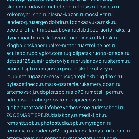
sko.com.ru
davitamebel-spb.ru
fotsis.ru
tesiaes.ru
kokoroyari.spb.ru
blesna-kazan.ru
mossilver.ru
lenderoq.ru
sergeydobrin.ru
tochkazvuka.msk.ru
people-of-art.ru
bezzubova.ru
clubtibet.ru
orior-aks.ru
dynamoauto.ru
szk-favorit.ru
carlines.ru
flatnsk.ru
kingbolenskaner.ru
alex-motor.ru
astroline.net.ru
act1.spb.ru
polyglot.com.ru
gidlipetsk.ru
ooo-driada.ru
detsad125.ru
mir-zdoroviya.ru
bruslanovo.ru
siterem.ru
council.spb.ru
лодкипатриот.рф
kafekolizey.ru
iclub.net.ru
gazon-easy.ru
sugarepilekb.ru
grinox.ru
pylesostineco.ru
msts-ozarenie.ru
kameryjooan.ru
artemovskij.ru
dopler.spb.ru
aid70.ru
metall-perm.ru
ndm.msk.ru
ratingzooshop.ru
apiaccess.ru
globalautotrade.info
bezverhovskoe.ru
drsschool.ru
ZOOSMART.SPB.RU
dalakony.ru
medikijob.ru
remontt.spb.ru
photostudia.spb.ru
myragon.ru
terramia.ru
academy62.ru
gardengallereya.ru
rti.com.ru
artem-news.ru
biserinca.ru
krasnodarkurort.com