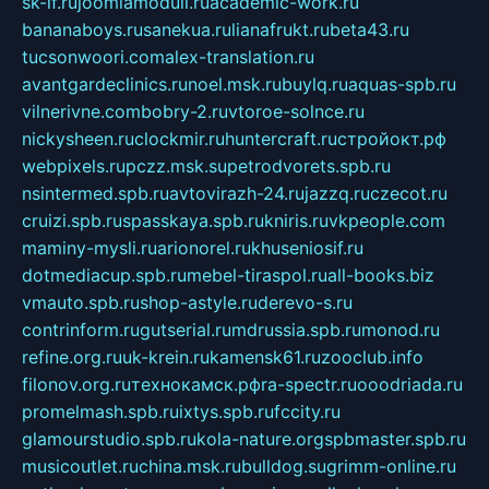
sk-if.ru
joomlamoduli.ru
academic-work.ru
bananaboys.ru
sanekua.ru
lianafrukt.ru
beta43.ru
tucsonwoori.com
alex-translation.ru
avantgardeclinics.ru
noel.msk.ru
buylq.ru
aquas-spb.ru
vilnerivne.com
bobry-2.ru
vtoroe-solnce.ru
nickysheen.ru
clockmir.ru
huntercraft.ru
стройокт.рф
webpixels.ru
pczz.msk.su
petrodvorets.spb.ru
nsintermed.spb.ru
avtovirazh-24.ru
jazzq.ru
czecot.ru
cruizi.spb.ru
spasskaya.spb.ru
kniris.ru
vkpeople.com
maminy-mysli.ru
arionorel.ru
khuseniosif.ru
dotmediacup.spb.ru
mebel-tiraspol.ru
all-books.biz
vmauto.spb.ru
shop-astyle.ru
derevo-s.ru
contrinform.ru
gutserial.ru
mdrussia.spb.ru
monod.ru
refine.org.ru
uk-krein.ru
kamensk61.ru
zooclub.info
filonov.org.ru
технокамск.рф
ra-spectr.ru
ooodriada.ru
promelmash.spb.ru
ixtys.spb.ru
fccity.ru
glamourstudio.spb.ru
kola-nature.org
spbmaster.spb.ru
musicoutlet.ru
china.msk.ru
bulldog.su
grimm-online.ru