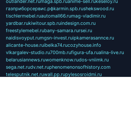
outlander.net.ru
maga.spb.ru
anime-sell.ru
keseloy.ru
газприборсервис.рф
karmin.spb.ru
shekswood.ru
tischlermebel.ru
automall66.ru
mag-vladimir.ru
yardbar.ru
kiwitour.spb.ru
indesign.com.ru
freestylemebel.ru
bany-samara.ru
rsei.ru
naidisvoyput.ru
mgsn-invest.ru
ipkamerasannce.ru
alicante-house.ru
ibelka74.ru
cozyhouse.info
vlkargalev-studio.ru
700mb.ru
figura-ufa.ru
alina-live.ru
belarusiannews.ru
womenknow.ru
dos-vniimk.ru
sega.net.ru
dv.net.ru
phenomenonsofhistory.com
telesputnik.net.ru
wall.pp.ru
pylesosroidmi.ru
gtc-clan.ru
cligs.ru
bibikazap.ru
popova.org.ru
netwhistler.spb.ru
bellvil.ru
bonzon.ru
iss-vladik.ru
defiparis.net.ru
las-gryzas.ru
amku.ru
electednews.spb.ru
feather.org.ru
spar72.ru
tankiigri.ru
dominus.com.ru
ibtree.ru
sanykool.pp.ru
unixlib.org.ru
menatep.spb.ru
gartenterrassen.ru
printeka.ru
skvozilka.com.ru
parkovka-pub.ru
lovemobi.ru
art-ru.ru