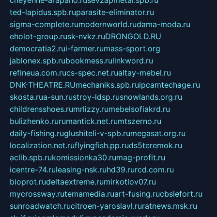
cheyenne-arapaho.ru
sevzapmetal.spb.ru
ted-lapidus.spb.ru
parasite-eliminator.ru
sigma-complete.ru
modernworld.ru
dama-moda.ru
eholot-group.ru
sk-nvkz.ru
DRONGOLD.RU
democratia2.ru
i-farmer.ru
mass-sport.org
jablonex.spb.ru
bookmess.ru
linkword.ru
refineua.com.ru
cs-spec.net.ru
altay-mebel.ru
DNK-THEATRE.RU
mechaniks.spb.ru
ipcamtechage.ru
skosta.ru
a-sun.ru
stroy-ldsp.ru
snowlands.org.ru
childrensshoes.ru
mrlizzy.ru
mebelsofiakrd.ru
bulizhenko.ru
rumantick.net.ru
mtszerno.ru
daily-fishing.ru
glushiteli-v-spb.ru
megasat.org.ru
localization.net.ru
flyingfish.pp.ru
ds5teremok.ru
aclib.spb.ru
komissionka30.ru
mag-profit.ru
icentre-74.ru
leasing-nsk.ru
hd39.ru
rcd.com.ru
bioprot.ru
deltaextreme.ru
mirkotlov07.ru
mycrossway.ru
temamedia.ru
art-fusing.ru
cbslefort.ru
sunroadwatch.ru
citroen-yaroslavl.ru
ratnews.msk.ru