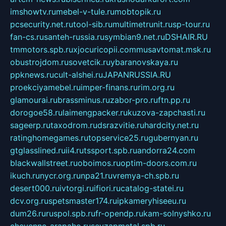
imshowtv.ru
mebel-v-tule.ru
mobtopik.ru
pcsecurity.net.ru
tool-sib.ru
multimetrunit.ru
sp-tour.ru
fan-cs.ru
santeh-russia.ru
symbian9.net.ru
DSHAIR.RU
tmmotors.spb.ru
xjocuricopii.com
musavtomat.msk.ru
obustrojdom.ru
sovetcik.ru
ybaranovskaya.ru
ppknews.ru
cult-alshei.ru
JAPANRUSSIA.RU
proekciyamebel.ru
imper-finans.ru
rim.org.ru
glamourai.ru
brassminus.ru
zabor-pro.ru
ftn.pp.ru
dorogoe58.ru
laimengpacker.ru
kuzova-zapchasti.ru
sageerp.ru
taxodrom.ru
dsrazvitie.ru
hardcity.net.ru
ratinghomegames.ru
topservice25.ru
gubernyan.ru
gtglasslined.ru
ii4.ru
tssport.spb.ru
andorra24.com
blackwallstreet.ru
oboimos.ru
optim-doors.com.ru
ikuch.ru
nycr.org.ru
npa21.ru
vremya-ch.spb.ru
desert000.ru
ivtorgi.ru
ifiori.ru
catalog-statei.ru
dcv.org.ru
spetsmaster174.ru
ipkameryhiseeu.ru
dum26.ru
ruspol.spb.ru
fr-opendp.ru
kam-solnyshko.ru