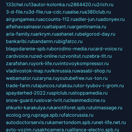
133chel.ru
13autor-kolonka.ru
2864420.ru
2rich.ru
3-d-file.ru
3d-file.ru
a-cdc.ru
aalse.ru
a380club.ru
airgungames.ru
accounts-112.ru
adler-jun.ru
adonyev.ru
alfeihavsalnassr.ru
altaipant.ru
argentinamia.ru
aria-family.ru
arkrym.ru
ashanet.ru
belgorod-day.ru
bankaribi.ru
bandamn.ru
bigfatcc.ru
blagodarenie-spb.ru
borodino-media.ru
card-voice.ru
cardvoice.ru
zed-online.ru
zvonitut.ru
zebra-tlt.ru
zarafshan.ru
york-life.ru
vintovoykompressor.ru
vladivostok-map.ru
vlknrussia.ru
wasabi-shop.ru
webamator.ru
zaryna.ru
youtubefree.ru
x-ton.ru
trade-farm.ru
tajuncos.ru
taksu.ru
tor-lyubov-i-grom.ru
spayderhed-2022.ru
splclub.ru
stoppamedia.ru
snow-guard.ru
slovar-ivrit.ru
cleanmedicine.ru
shkurki-karakulya.ru
kanotiforet.spb.ru
tutmassage.ru
ecolog.org.ru
praga.spb.ru
falcorussia.ru
autodoctorservis.ru
kamertondom.spb.ru
net-life.net.ru
avto-vozim.ru
sakhcamera.ru
alliance-electro.spb.ru