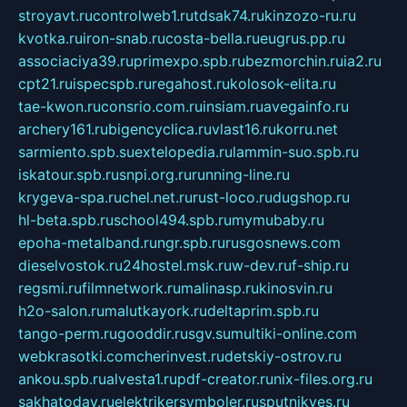
stroyavt.ru
controlweb1.ru
tdsak74.ru
kinzozo-ru.ru
kvotka.ru
iron-snab.ru
costa-bella.ru
eugrus.pp.ru
associaciya39.ru
primexpo.spb.ru
bezmorchin.ru
ia2.ru
cpt21.ru
ispecspb.ru
regahost.ru
kolosok-elita.ru
tae-kwon.ru
consrio.com.ru
insiam.ru
avegainfo.ru
archery161.ru
bigencyclica.ru
vlast16.ru
korru.net
sarmiento.spb.su
extelopedia.ru
lammin-suo.spb.ru
iskatour.spb.ru
snpi.org.ru
running-line.ru
krygeva-spa.ru
chel.net.ru
rust-loco.ru
dugshop.ru
hl-beta.spb.ru
school494.spb.ru
mymubaby.ru
epoha-metalband.ru
ngr.spb.ru
rusgosnews.com
dieselvostok.ru
24hostel.msk.ru
w-dev.ru
f-ship.ru
regsmi.ru
filmnetwork.ru
malinasp.ru
kinosvin.ru
h2o-salon.ru
malutkayork.ru
deltaprim.spb.ru
tango-perm.ru
gooddir.ru
sgv.su
multiki-online.com
webkrasotki.com
cherinvest.ru
detskiy-ostrov.ru
ankou.spb.ru
alvesta1.ru
pdf-creator.ru
nix-files.org.ru
sakhatoday.ru
elektrikersymboler.ru
sputnikyes.ru