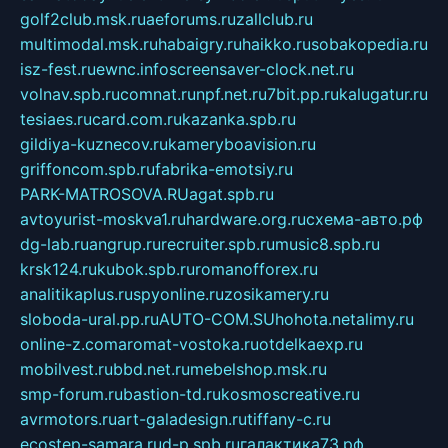
golf2club.msk.ru
aeforums.ru
zallclub.ru
multimodal.msk.ru
habaigry.ru
haikko.ru
sobakopedia.ru
isz-fest.ru
ewnc.info
screensaver-clock.net.ru
volnav.spb.ru
comnat.ru
npf.net.ru
7bit.pp.ru
kalugatur.ru
tesiaes.ru
card.com.ru
kazanka.spb.ru
gildiya-kuznecov.ru
kameryboavision.ru
griffoncom.spb.ru
fabrika-emotsiy.ru
PARK-MATROSOVA.RU
agat.spb.ru
avtoyurist-moskva1.ru
hardware.org.ru
схема-авто.рф
dg-lab.ru
angrup.ru
recruiter.spb.ru
music8.spb.ru
krsk124.ru
kubok.spb.ru
romanofforex.ru
analitikaplus.ru
spyonline.ru
zosikamery.ru
sloboda-ural.pp.ru
AUTO-COM.SU
hohota.net
alimy.ru
online-z.com
aromat-vostoka.ru
otdelkaexp.ru
mobilvest.ru
bbd.net.ru
mebelshop.msk.ru
smp-forum.ru
bastion-td.ru
kosmoscreative.ru
avrmotors.ru
art-galadesign.ru
tiffany-c.ru
ecostep-samara.ru
d-p.spb.ru
галактика73.рф