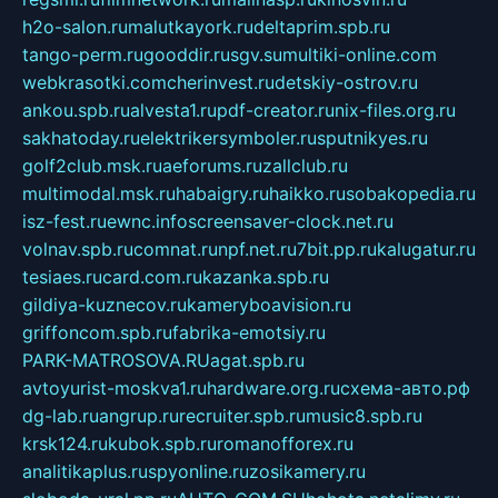
h2o-salon.ru
malutkayork.ru
deltaprim.spb.ru
tango-perm.ru
gooddir.ru
sgv.su
multiki-online.com
webkrasotki.com
cherinvest.ru
detskiy-ostrov.ru
ankou.spb.ru
alvesta1.ru
pdf-creator.ru
nix-files.org.ru
sakhatoday.ru
elektrikersymboler.ru
sputnikyes.ru
golf2club.msk.ru
aeforums.ru
zallclub.ru
multimodal.msk.ru
habaigry.ru
haikko.ru
sobakopedia.ru
isz-fest.ru
ewnc.info
screensaver-clock.net.ru
volnav.spb.ru
comnat.ru
npf.net.ru
7bit.pp.ru
kalugatur.ru
tesiaes.ru
card.com.ru
kazanka.spb.ru
gildiya-kuznecov.ru
kameryboavision.ru
griffoncom.spb.ru
fabrika-emotsiy.ru
PARK-MATROSOVA.RU
agat.spb.ru
avtoyurist-moskva1.ru
hardware.org.ru
схема-авто.рф
dg-lab.ru
angrup.ru
recruiter.spb.ru
music8.spb.ru
krsk124.ru
kubok.spb.ru
romanofforex.ru
analitikaplus.ru
spyonline.ru
zosikamery.ru