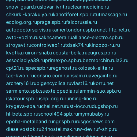
snow-guard.ru
slovar-ivrit.ru
cleanmedicine.ru
shkurki-karakulya.ru
kanotiforet.spb.ru
tutmassage.ru
ecolog.org.ru
praga.spb.ru
falcorussia.ru
autodoctorservis.ru
kamertondom.spb.ru
net-life.net.ru
avto-vozim.ru
sakhcamera.ru
alliance-electro.spb.ru
stroyavt.ru
controlweb1.ru
tdsak74.ru
kinzozo-ru.ru
kvotka.ru
iron-snab.ru
costa-bella.ru
eugrus.pp.ru
associaciya39.ru
primexpo.spb.ru
bezmorchin.ru
ia2.ru
cpt21.ru
ispecspb.ru
regahost.ru
kolosok-elita.ru
tae-kwon.ru
consrio.com.ru
insiam.ru
avegainfo.ru
archery161.ru
bigencyclica.ru
vlast16.ru
korru.net
sarmiento.spb.su
extelopedia.ru
lammin-suo.spb.ru
iskatour.spb.ru
snpi.org.ru
running-line.ru
krygeva-spa.ru
chel.net.ru
rust-loco.ru
dugshop.ru
hl-beta.spb.ru
school494.spb.ru
mymubaby.ru
epoha-metalband.ru
ngr.spb.ru
rusgosnews.com
dieselvostok.ru
24hostel.msk.ru
w-dev.ru
f-ship.ru
regsmi.ru
filmnetwork.ru
malinasp.ru
kinosvin.ru