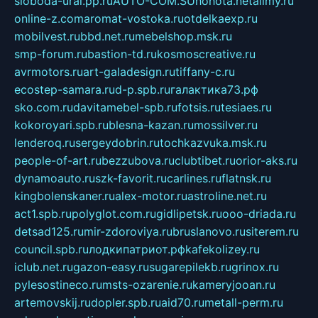
sloboda-ural.pp.ru
AUTO-COM.SU
hohota.net
alimy.ru
online-z.com
aromat-vostoka.ru
otdelkaexp.ru
mobilvest.ru
bbd.net.ru
mebelshop.msk.ru
smp-forum.ru
bastion-td.ru
kosmoscreative.ru
avrmotors.ru
art-galadesign.ru
tiffany-c.ru
ecostep-samara.ru
d-p.spb.ru
галактика73.рф
sko.com.ru
davitamebel-spb.ru
fotsis.ru
tesiaes.ru
kokoroyari.spb.ru
blesna-kazan.ru
mossilver.ru
lenderoq.ru
sergeydobrin.ru
tochkazvuka.msk.ru
people-of-art.ru
bezzubova.ru
clubtibet.ru
orior-aks.ru
dynamoauto.ru
szk-favorit.ru
carlines.ru
flatnsk.ru
kingbolenskaner.ru
alex-motor.ru
astroline.net.ru
act1.spb.ru
polyglot.com.ru
gidlipetsk.ru
ooo-driada.ru
detsad125.ru
mir-zdoroviya.ru
bruslanovo.ru
siterem.ru
council.spb.ru
лодкипатриот.рф
kafekolizey.ru
iclub.net.ru
gazon-easy.ru
sugarepilekb.ru
grinox.ru
pylesostineco.ru
msts-ozarenie.ru
kameryjooan.ru
artemovskij.ru
dopler.spb.ru
aid70.ru
metall-perm.ru