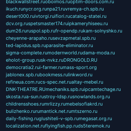
blackwallstreet.ru
oboimos.ru
optim-doors.com.ru
ikuch.ru
nycr.org.ru
npa21.ru
vremya-ch.spb.ru
desert000.ru
ivtorgi.ru
ifiori.ru
catalog-statei.ru
dcv.org.ru
spetsmaster174.ru
ipkameryhiseeu.ru
dum26.ru
ruspol.spb.ru
fr-opendp.ru
kam-solnyshko.ru
cheyenne-arapaho.ru
sevzapmetal.spb.ru
ted-lapidus.spb.ru
parasite-eliminator.ru
sigma-complete.ru
modernworld.ru
dama-moda.ru
eholot-group.ru
sk-nvkz.ru
DRONGOLD.RU
democratia2.ru
i-farmer.ru
mass-sport.org
jablonex.spb.ru
bookmess.ru
linkword.ru
refineua.com.ru
cs-spec.net.ru
altay-mebel.ru
DNK-THEATRE.RU
mechaniks.spb.ru
ipcamtechage.ru
skosta.ru
a-sun.ru
stroy-ldsp.ru
snowlands.org.ru
childrensshoes.ru
mrlizzy.ru
mebelsofiakrd.ru
bulizhenko.ru
rumantick.net.ru
mtszerno.ru
daily-fishing.ru
glushiteli-v-spb.ru
megasat.org.ru
localization.net.ru
flyingfish.pp.ru
ds5teremok.ru