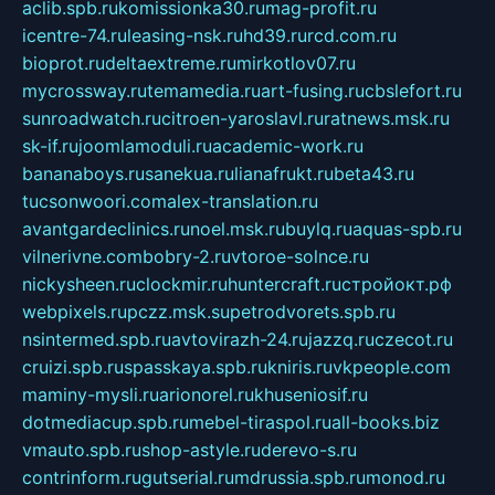
aclib.spb.ru
komissionka30.ru
mag-profit.ru
icentre-74.ru
leasing-nsk.ru
hd39.ru
rcd.com.ru
bioprot.ru
deltaextreme.ru
mirkotlov07.ru
mycrossway.ru
temamedia.ru
art-fusing.ru
cbslefort.ru
sunroadwatch.ru
citroen-yaroslavl.ru
ratnews.msk.ru
sk-if.ru
joomlamoduli.ru
academic-work.ru
bananaboys.ru
sanekua.ru
lianafrukt.ru
beta43.ru
tucsonwoori.com
alex-translation.ru
avantgardeclinics.ru
noel.msk.ru
buylq.ru
aquas-spb.ru
vilnerivne.com
bobry-2.ru
vtoroe-solnce.ru
nickysheen.ru
clockmir.ru
huntercraft.ru
стройокт.рф
webpixels.ru
pczz.msk.su
petrodvorets.spb.ru
nsintermed.spb.ru
avtovirazh-24.ru
jazzq.ru
czecot.ru
cruizi.spb.ru
spasskaya.spb.ru
kniris.ru
vkpeople.com
maminy-mysli.ru
arionorel.ru
khuseniosif.ru
dotmediacup.spb.ru
mebel-tiraspol.ru
all-books.biz
vmauto.spb.ru
shop-astyle.ru
derevo-s.ru
contrinform.ru
gutserial.ru
mdrussia.spb.ru
monod.ru