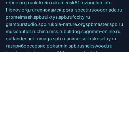
refine.org.ru
uk-krein.ru
kamensk61.ru
zooclub.info
filonov.org.ru
технокамск.рф
ra-spectr.ru
ooodriada.ru
promelmash.spb.ru
ixtys.spb.ru
fccity.ru
glamourstudio.spb.ru
kola-nature.org
spbmaster.spb.ru
musicoutlet.ru
china.msk.ru
bulldog.su
grimm-online.ru
outlander.net.ru
maga.spb.ru
anime-sell.ru
keseloy.ru
газприборсервис.рф
karmin.spb.ru
shekswood.ru
tischlermebel.ru
automall66.ru
mag-vladimir.ru
yardbar.ru
kiwitour.spb.ru
indesign.com.ru
freestylemebel.ru
bany-samara.ru
rsei.ru
naidisvoyput.ru
mgsn-invest.ru
ipkamerasannce.ru
alicante-house.ru
ibelka74.ru
cozyhouse.info
vlkargalev-studio.ru
700mb.ru
figura-ufa.ru
alina-live.ru
belarusiannews.ru
womenknow.ru
dos-vniimk.ru
sega.net.ru
dv.net.ru
phenomenonsofhistory.com
telesputnik.net.ru
wall.pp.ru
pylesosroidmi.ru
gtc-clan.ru
cligs.ru
bibikazap.ru
popova.org.ru
netwhistler.spb.ru
bellvil.ru
bonzon.ru
iss-vladik.ru