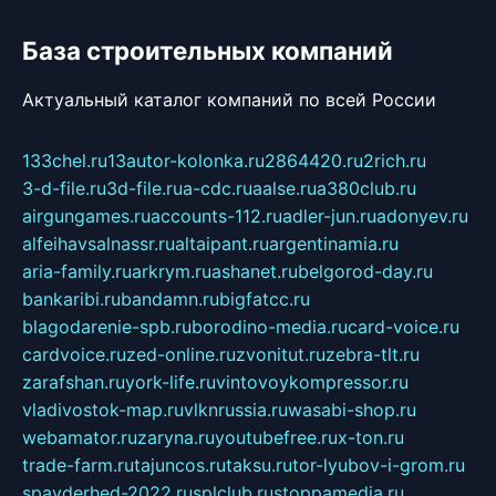
База строительных компаний
Актуальный каталог компаний по всей России
133chel.ru
13autor-kolonka.ru
2864420.ru
2rich.ru
3-d-file.ru
3d-file.ru
a-cdc.ru
aalse.ru
a380club.ru
airgungames.ru
accounts-112.ru
adler-jun.ru
adonyev.ru
alfeihavsalnassr.ru
altaipant.ru
argentinamia.ru
aria-family.ru
arkrym.ru
ashanet.ru
belgorod-day.ru
bankaribi.ru
bandamn.ru
bigfatcc.ru
blagodarenie-spb.ru
borodino-media.ru
card-voice.ru
cardvoice.ru
zed-online.ru
zvonitut.ru
zebra-tlt.ru
zarafshan.ru
york-life.ru
vintovoykompressor.ru
vladivostok-map.ru
vlknrussia.ru
wasabi-shop.ru
webamator.ru
zaryna.ru
youtubefree.ru
x-ton.ru
trade-farm.ru
tajuncos.ru
taksu.ru
tor-lyubov-i-grom.ru
spayderhed-2022.ru
splclub.ru
stoppamedia.ru