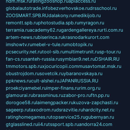
ndm.msk.ru
ratingzooshop.ru
apiaccess.ru
globalautotrade.info
bezverhovskoe.ru
drsschool.ru
ZOOSMART.SPB.RU
dalakony.ru
medikijob.ru
remontt.spb.ru
photostudia.spb.ru
myragon.ru
terramia.ru
academy62.ru
gardengallereya.ru
rti.com.ru
artem-news.ru
biserinca.ru
krasnodarkurort.com
imshowtv.ru
mebel-v-tule.ru
mobtopik.ru
pcsecurity.net.ru
tool-sib.ru
multimetrunit.ru
sp-tour.ru
fan-cs.ru
santeh-russia.ru
symbian9.net.ru
DSHAIR.RU
tmmotors.spb.ru
xjocuricopii.com
musavtomat.msk.ru
obustrojdom.ru
sovetcik.ru
ybaranovskaya.ru
ppknews.ru
cult-alshei.ru
JAPANRUSSIA.RU
proekciyamebel.ru
imper-finans.ru
rim.org.ru
glamourai.ru
brassminus.ru
zabor-pro.ru
ftn.pp.ru
dorogoe58.ru
laimengpacker.ru
kuzova-zapchasti.ru
sageerp.ru
taxodrom.ru
dsrazvitie.ru
hardcity.net.ru
ratinghomegames.ru
topservice25.ru
gubernyan.ru
gtglasslined.ru
ii4.ru
tssport.spb.ru
andorra24.com