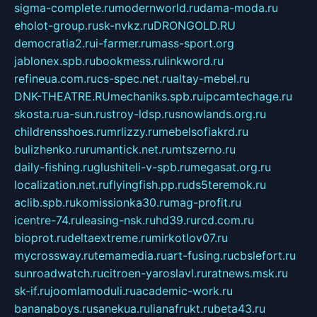
sigma-complete.ru
modernworld.ru
dama-moda.ru
eholot-group.ru
sk-nvkz.ru
DRONGOLD.RU
democratia2.ru
i-farmer.ru
mass-sport.org
jablonex.spb.ru
bookmess.ru
linkword.ru
refineua.com.ru
cs-spec.net.ru
altay-mebel.ru
DNK-THEATRE.RU
mechaniks.spb.ru
ipcamtechage.ru
skosta.ru
a-sun.ru
stroy-ldsp.ru
snowlands.org.ru
childrensshoes.ru
mrlizzy.ru
mebelsofiakrd.ru
bulizhenko.ru
rumantick.net.ru
mtszerno.ru
daily-fishing.ru
glushiteli-v-spb.ru
megasat.org.ru
localization.net.ru
flyingfish.pp.ru
ds5teremok.ru
aclib.spb.ru
komissionka30.ru
mag-profit.ru
icentre-74.ru
leasing-nsk.ru
hd39.ru
rcd.com.ru
bioprot.ru
deltaextreme.ru
mirkotlov07.ru
mycrossway.ru
temamedia.ru
art-fusing.ru
cbslefort.ru
sunroadwatch.ru
citroen-yaroslavl.ru
ratnews.msk.ru
sk-if.ru
joomlamoduli.ru
academic-work.ru
bananaboys.ru
sanekua.ru
lianafrukt.ru
beta43.ru