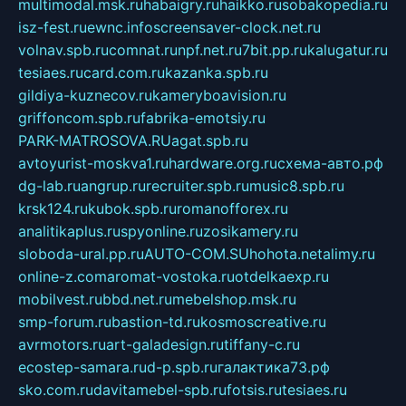
multimodal.msk.ru
habaigry.ru
haikko.ru
sobakopedia.ru
isz-fest.ru
ewnc.info
screensaver-clock.net.ru
volnav.spb.ru
comnat.ru
npf.net.ru
7bit.pp.ru
kalugatur.ru
tesiaes.ru
card.com.ru
kazanka.spb.ru
gildiya-kuznecov.ru
kameryboavision.ru
griffoncom.spb.ru
fabrika-emotsiy.ru
PARK-MATROSOVA.RU
agat.spb.ru
avtoyurist-moskva1.ru
hardware.org.ru
схема-авто.рф
dg-lab.ru
angrup.ru
recruiter.spb.ru
music8.spb.ru
krsk124.ru
kubok.spb.ru
romanofforex.ru
analitikaplus.ru
spyonline.ru
zosikamery.ru
sloboda-ural.pp.ru
AUTO-COM.SU
hohota.net
alimy.ru
online-z.com
aromat-vostoka.ru
otdelkaexp.ru
mobilvest.ru
bbd.net.ru
mebelshop.msk.ru
smp-forum.ru
bastion-td.ru
kosmoscreative.ru
avrmotors.ru
art-galadesign.ru
tiffany-c.ru
ecostep-samara.ru
d-p.spb.ru
галактика73.рф
sko.com.ru
davitamebel-spb.ru
fotsis.ru
tesiaes.ru