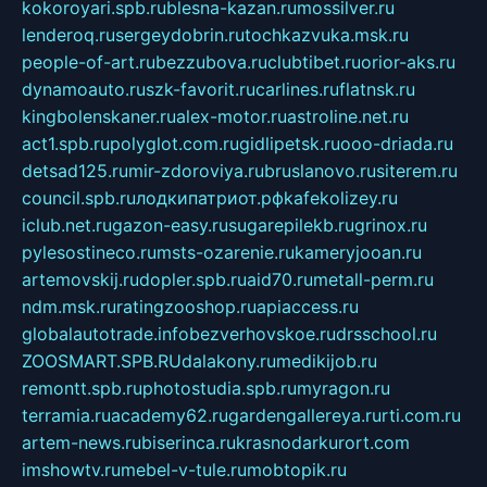
kokoroyari.spb.ru
blesna-kazan.ru
mossilver.ru
lenderoq.ru
sergeydobrin.ru
tochkazvuka.msk.ru
people-of-art.ru
bezzubova.ru
clubtibet.ru
orior-aks.ru
dynamoauto.ru
szk-favorit.ru
carlines.ru
flatnsk.ru
kingbolenskaner.ru
alex-motor.ru
astroline.net.ru
act1.spb.ru
polyglot.com.ru
gidlipetsk.ru
ooo-driada.ru
detsad125.ru
mir-zdoroviya.ru
bruslanovo.ru
siterem.ru
council.spb.ru
лодкипатриот.рф
kafekolizey.ru
iclub.net.ru
gazon-easy.ru
sugarepilekb.ru
grinox.ru
pylesostineco.ru
msts-ozarenie.ru
kameryjooan.ru
artemovskij.ru
dopler.spb.ru
aid70.ru
metall-perm.ru
ndm.msk.ru
ratingzooshop.ru
apiaccess.ru
globalautotrade.info
bezverhovskoe.ru
drsschool.ru
ZOOSMART.SPB.RU
dalakony.ru
medikijob.ru
remontt.spb.ru
photostudia.spb.ru
myragon.ru
terramia.ru
academy62.ru
gardengallereya.ru
rti.com.ru
artem-news.ru
biserinca.ru
krasnodarkurort.com
imshowtv.ru
mebel-v-tule.ru
mobtopik.ru