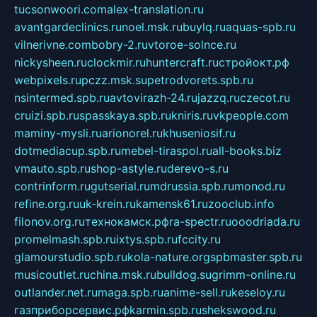
tucsonwoori.com
alex-translation.ru
avantgardeclinics.ru
noel.msk.ru
buylq.ru
aquas-spb.ru
vilnerivne.com
bobry-2.ru
vtoroe-solnce.ru
nickysheen.ru
clockmir.ru
huntercraft.ru
стройокт.рф
webpixels.ru
pczz.msk.su
petrodvorets.spb.ru
nsintermed.spb.ru
avtovirazh-24.ru
jazzq.ru
czecot.ru
cruizi.spb.ru
spasskaya.spb.ru
kniris.ru
vkpeople.com
maminy-mysli.ru
arionorel.ru
khuseniosif.ru
dotmediacup.spb.ru
mebel-tiraspol.ru
all-books.biz
vmauto.spb.ru
shop-astyle.ru
derevo-s.ru
contrinform.ru
gutserial.ru
mdrussia.spb.ru
monod.ru
refine.org.ru
uk-krein.ru
kamensk61.ru
zooclub.info
filonov.org.ru
технокамск.рф
ra-spectr.ru
ooodriada.ru
promelmash.spb.ru
ixtys.spb.ru
fccity.ru
glamourstudio.spb.ru
kola-nature.org
spbmaster.spb.ru
musicoutlet.ru
china.msk.ru
bulldog.su
grimm-online.ru
outlander.net.ru
maga.spb.ru
anime-sell.ru
keseloy.ru
газприборсервис.рф
karmin.spb.ru
shekswood.ru