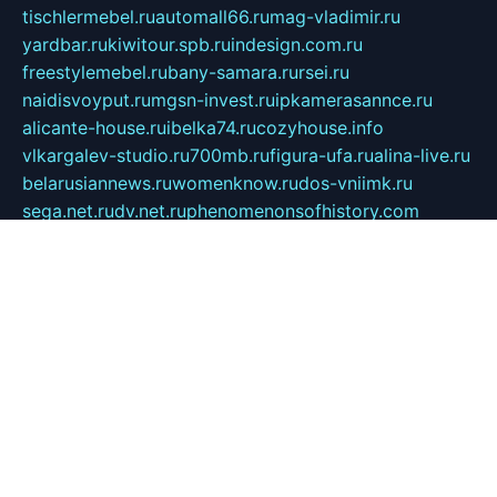
tischlermebel.ru
automall66.ru
mag-vladimir.ru
yardbar.ru
kiwitour.spb.ru
indesign.com.ru
freestylemebel.ru
bany-samara.ru
rsei.ru
naidisvoyput.ru
mgsn-invest.ru
ipkamerasannce.ru
alicante-house.ru
ibelka74.ru
cozyhouse.info
vlkargalev-studio.ru
700mb.ru
figura-ufa.ru
alina-live.ru
belarusiannews.ru
womenknow.ru
dos-vniimk.ru
sega.net.ru
dv.net.ru
phenomenonsofhistory.com
telesputnik.net.ru
wall.pp.ru
pylesosroidmi.ru
gtc-clan.ru
cligs.ru
bibikazap.ru
popova.org.ru
netwhistler.spb.ru
bellvil.ru
bonzon.ru
iss-vladik.ru
defiparis.net.ru
las-gryzas.ru
amku.ru
electednews.spb.ru
feather.org.ru
spar72.ru
tankiigri.ru
dominus.com.ru
ibtree.ru
sanykool.pp.ru
unixlib.org.ru
menatep.spb.ru
gartenterrassen.ru
printeka.ru
skvozilka.com.ru
parkovka-pub.ru
lovemobi.ru
art-ru.ru
emulatorz.com.ru
alucomp.com.ru
tatforum.com.ru
alternativa-profi.ru
dermakler.ru
artsurvey.ru
aredir.ru