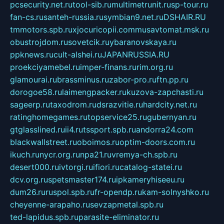
pcsecurity.net.ru
tool-sib.ru
multimetrunit.ru
sp-tour.ru
fan-cs.ru
santeh-russia.ru
symbian9.net.ru
DSHAIR.RU
tmmotors.spb.ru
xjocuricopii.com
musavtomat.msk.ru
obustrojdom.ru
sovetcik.ru
ybaranovskaya.ru
ppknews.ru
cult-alshei.ru
JAPANRUSSIA.RU
proekciyamebel.ru
imper-finans.ru
rim.org.ru
glamourai.ru
brassminus.ru
zabor-pro.ru
ftn.pp.ru
dorogoe58.ru
laimengpacker.ru
kuzova-zapchasti.ru
sageerp.ru
taxodrom.ru
dsrazvitie.ru
hardcity.net.ru
ratinghomegames.ru
topservice25.ru
gubernyan.ru
gtglasslined.ru
ii4.ru
tssport.spb.ru
andorra24.com
blackwallstreet.ru
oboimos.ru
optim-doors.com.ru
ikuch.ru
nycr.org.ru
npa21.ru
vremya-ch.spb.ru
desert000.ru
ivtorgi.ru
ifiori.ru
catalog-statei.ru
dcv.org.ru
spetsmaster174.ru
ipkameryhiseeu.ru
dum26.ru
ruspol.spb.ru
fr-opendp.ru
kam-solnyshko.ru
cheyenne-arapaho.ru
sevzapmetal.spb.ru
ted-lapidus.spb.ru
parasite-eliminator.ru