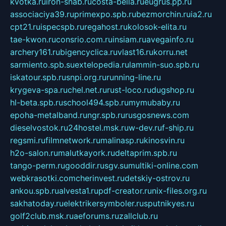
kvotka.ru
iron-snab.ru
costa-bella.ru
eugrus.pp.ru
associaciya39.ru
primexpo.spb.ru
bezmorchin.ru
ia2.ru
cpt21.ru
ispecspb.ru
regahost.ru
kolosok-elita.ru
tae-kwon.ru
consrio.com.ru
insiam.ru
avegainfo.ru
archery161.ru
bigencyclica.ru
vlast16.ru
korru.net
sarmiento.spb.su
extelopedia.ru
lammin-suo.spb.ru
iskatour.spb.ru
snpi.org.ru
running-line.ru
krygeva-spa.ru
chel.net.ru
rust-loco.ru
dugshop.ru
hl-beta.spb.ru
school494.spb.ru
mymubaby.ru
epoha-metalband.ru
ngr.spb.ru
rusgosnews.com
dieselvostok.ru
24hostel.msk.ru
w-dev.ru
f-ship.ru
regsmi.ru
filmnetwork.ru
malinasp.ru
kinosvin.ru
h2o-salon.ru
malutkayork.ru
deltaprim.spb.ru
tango-perm.ru
gooddir.ru
sgv.su
multiki-online.com
webkrasotki.com
cherinvest.ru
detskiy-ostrov.ru
ankou.spb.ru
alvesta1.ru
pdf-creator.ru
nix-files.org.ru
sakhatoday.ru
elektrikersymboler.ru
sputnikyes.ru
golf2club.msk.ru
aeforums.ru
zallclub.ru