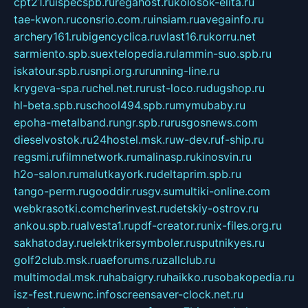
cpt21.ru
ispecspb.ru
regahost.ru
kolosok-elita.ru
tae-kwon.ru
consrio.com.ru
insiam.ru
avegainfo.ru
archery161.ru
bigencyclica.ru
vlast16.ru
korru.net
sarmiento.spb.su
extelopedia.ru
lammin-suo.spb.ru
iskatour.spb.ru
snpi.org.ru
running-line.ru
krygeva-spa.ru
chel.net.ru
rust-loco.ru
dugshop.ru
hl-beta.spb.ru
school494.spb.ru
mymubaby.ru
epoha-metalband.ru
ngr.spb.ru
rusgosnews.com
dieselvostok.ru
24hostel.msk.ru
w-dev.ru
f-ship.ru
regsmi.ru
filmnetwork.ru
malinasp.ru
kinosvin.ru
h2o-salon.ru
malutkayork.ru
deltaprim.spb.ru
tango-perm.ru
gooddir.ru
sgv.su
multiki-online.com
webkrasotki.com
cherinvest.ru
detskiy-ostrov.ru
ankou.spb.ru
alvesta1.ru
pdf-creator.ru
nix-files.org.ru
sakhatoday.ru
elektrikersymboler.ru
sputnikyes.ru
golf2club.msk.ru
aeforums.ru
zallclub.ru
multimodal.msk.ru
habaigry.ru
haikko.ru
sobakopedia.ru
isz-fest.ru
ewnc.info
screensaver-clock.net.ru