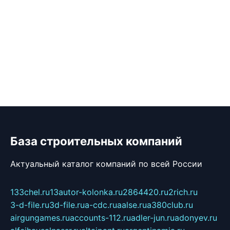
База строительных компаний
Актуальный каталог компаний по всей России
133chel.ru
13autor-kolonka.ru
2864420.ru
2rich.ru
3-d-file.ru
3d-file.ru
a-cdc.ru
aalse.ru
a380club.ru
airgungames.ru
accounts-112.ru
adler-jun.ru
adonyev.ru