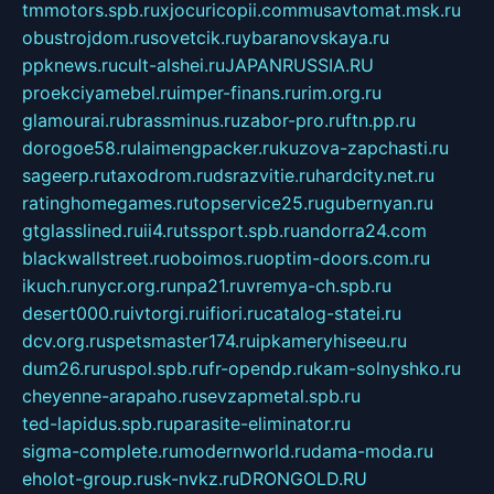
tmmotors.spb.ru
xjocuricopii.com
musavtomat.msk.ru
obustrojdom.ru
sovetcik.ru
ybaranovskaya.ru
ppknews.ru
cult-alshei.ru
JAPANRUSSIA.RU
proekciyamebel.ru
imper-finans.ru
rim.org.ru
glamourai.ru
brassminus.ru
zabor-pro.ru
ftn.pp.ru
dorogoe58.ru
laimengpacker.ru
kuzova-zapchasti.ru
sageerp.ru
taxodrom.ru
dsrazvitie.ru
hardcity.net.ru
ratinghomegames.ru
topservice25.ru
gubernyan.ru
gtglasslined.ru
ii4.ru
tssport.spb.ru
andorra24.com
blackwallstreet.ru
oboimos.ru
optim-doors.com.ru
ikuch.ru
nycr.org.ru
npa21.ru
vremya-ch.spb.ru
desert000.ru
ivtorgi.ru
ifiori.ru
catalog-statei.ru
dcv.org.ru
spetsmaster174.ru
ipkameryhiseeu.ru
dum26.ru
ruspol.spb.ru
fr-opendp.ru
kam-solnyshko.ru
cheyenne-arapaho.ru
sevzapmetal.spb.ru
ted-lapidus.spb.ru
parasite-eliminator.ru
sigma-complete.ru
modernworld.ru
dama-moda.ru
eholot-group.ru
sk-nvkz.ru
DRONGOLD.RU