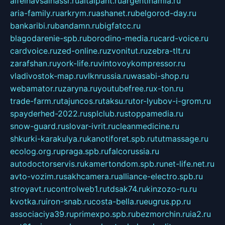
alfeihavsalnassr.ru
altaipant.ru
argentinamia.ru
aria-family.ru
arkrym.ru
ashanet.ru
belgorod-day.ru
bankaribi.ru
bandamn.ru
bigfatcc.ru
blagodarenie-spb.ru
borodino-media.ru
card-voice.ru
cardvoice.ru
zed-online.ru
zvonitut.ru
zebra-tlt.ru
zarafshan.ru
york-life.ru
vintovoykompressor.ru
vladivostok-map.ru
vlknrussia.ru
wasabi-shop.ru
webamator.ru
zaryna.ru
youtubefree.ru
x-ton.ru
trade-farm.ru
tajuncos.ru
taksu.ru
tor-lyubov-i-grom.ru
spayderhed-2022.ru
splclub.ru
stoppamedia.ru
snow-guard.ru
slovar-ivrit.ru
cleanmedicine.ru
shkurki-karakulya.ru
kanotiforet.spb.ru
tutmassage.ru
ecolog.org.ru
praga.spb.ru
falcorussia.ru
autodoctorservis.ru
kamertondom.spb.ru
net-life.net.ru
avto-vozim.ru
sakhcamera.ru
alliance-electro.spb.ru
stroyavt.ru
controlweb1.ru
tdsak74.ru
kinzozo-ru.ru
kvotka.ru
iron-snab.ru
costa-bella.ru
eugrus.pp.ru
associaciya39.ru
primexpo.spb.ru
bezmorchin.ru
ia2.ru