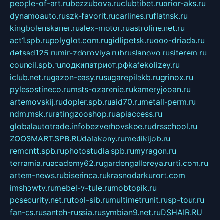
people-of-art.ru
bezzubova.ru
clubtibet.ru
orior-aks.ru
dynamoauto.ru
szk-favorit.ru
carlines.ru
flatnsk.ru
kingbolenskaner.ru
alex-motor.ru
astroline.net.ru
act1.spb.ru
polyglot.com.ru
gidlipetsk.ru
ooo-driada.ru
detsad125.ru
mir-zdoroviya.ru
bruslanovo.ru
siterem.ru
council.spb.ru
лодкипатриот.рф
kafekolizey.ru
iclub.net.ru
gazon-easy.ru
sugarepilekb.ru
grinox.ru
pylesostineco.ru
msts-ozarenie.ru
kameryjooan.ru
artemovskij.ru
dopler.spb.ru
aid70.ru
metall-perm.ru
ndm.msk.ru
ratingzooshop.ru
apiaccess.ru
globalautotrade.info
bezverhovskoe.ru
drsschool.ru
ZOOSMART.SPB.RU
dalakony.ru
medikijob.ru
remontt.spb.ru
photostudia.spb.ru
myragon.ru
terramia.ru
academy62.ru
gardengallereya.ru
rti.com.ru
artem-news.ru
biserinca.ru
krasnodarkurort.com
imshowtv.ru
mebel-v-tule.ru
mobtopik.ru
pcsecurity.net.ru
tool-sib.ru
multimetrunit.ru
sp-tour.ru
fan-cs.ru
santeh-russia.ru
symbian9.net.ru
DSHAIR.RU