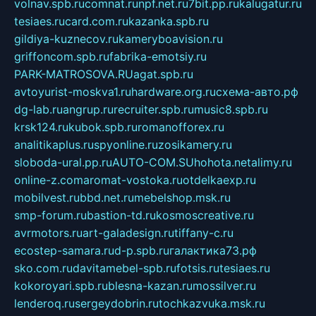
volnav.spb.ru
comnat.ru
npf.net.ru
7bit.pp.ru
kalugatur.ru
tesiaes.ru
card.com.ru
kazanka.spb.ru
gildiya-kuznecov.ru
kameryboavision.ru
griffoncom.spb.ru
fabrika-emotsiy.ru
PARK-MATROSOVA.RU
agat.spb.ru
avtoyurist-moskva1.ru
hardware.org.ru
схема-авто.рф
dg-lab.ru
angrup.ru
recruiter.spb.ru
music8.spb.ru
krsk124.ru
kubok.spb.ru
romanofforex.ru
analitikaplus.ru
spyonline.ru
zosikamery.ru
sloboda-ural.pp.ru
AUTO-COM.SU
hohota.net
alimy.ru
online-z.com
aromat-vostoka.ru
otdelkaexp.ru
mobilvest.ru
bbd.net.ru
mebelshop.msk.ru
smp-forum.ru
bastion-td.ru
kosmoscreative.ru
avrmotors.ru
art-galadesign.ru
tiffany-c.ru
ecostep-samara.ru
d-p.spb.ru
галактика73.рф
sko.com.ru
davitamebel-spb.ru
fotsis.ru
tesiaes.ru
kokoroyari.spb.ru
blesna-kazan.ru
mossilver.ru
lenderoq.ru
sergeydobrin.ru
tochkazvuka.msk.ru