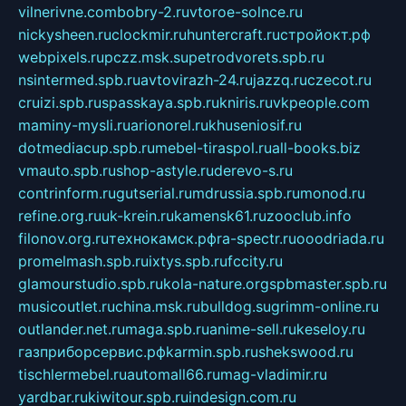
vilnerivne.com
bobry-2.ru
vtoroe-solnce.ru
nickysheen.ru
clockmir.ru
huntercraft.ru
стройокт.рф
webpixels.ru
pczz.msk.su
petrodvorets.spb.ru
nsintermed.spb.ru
avtovirazh-24.ru
jazzq.ru
czecot.ru
cruizi.spb.ru
spasskaya.spb.ru
kniris.ru
vkpeople.com
maminy-mysli.ru
arionorel.ru
khuseniosif.ru
dotmediacup.spb.ru
mebel-tiraspol.ru
all-books.biz
vmauto.spb.ru
shop-astyle.ru
derevo-s.ru
contrinform.ru
gutserial.ru
mdrussia.spb.ru
monod.ru
refine.org.ru
uk-krein.ru
kamensk61.ru
zooclub.info
filonov.org.ru
технокамск.рф
ra-spectr.ru
ooodriada.ru
promelmash.spb.ru
ixtys.spb.ru
fccity.ru
glamourstudio.spb.ru
kola-nature.org
spbmaster.spb.ru
musicoutlet.ru
china.msk.ru
bulldog.su
grimm-online.ru
outlander.net.ru
maga.spb.ru
anime-sell.ru
keseloy.ru
газприборсервис.рф
karmin.spb.ru
shekswood.ru
tischlermebel.ru
automall66.ru
mag-vladimir.ru
yardbar.ru
kiwitour.spb.ru
indesign.com.ru