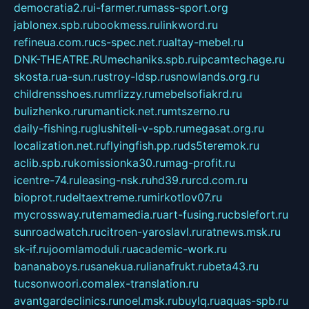
democratia2.ru
i-farmer.ru
mass-sport.org
jablonex.spb.ru
bookmess.ru
linkword.ru
refineua.com.ru
cs-spec.net.ru
altay-mebel.ru
DNK-THEATRE.RU
mechaniks.spb.ru
ipcamtechage.ru
skosta.ru
a-sun.ru
stroy-ldsp.ru
snowlands.org.ru
childrensshoes.ru
mrlizzy.ru
mebelsofiakrd.ru
bulizhenko.ru
rumantick.net.ru
mtszerno.ru
daily-fishing.ru
glushiteli-v-spb.ru
megasat.org.ru
localization.net.ru
flyingfish.pp.ru
ds5teremok.ru
aclib.spb.ru
komissionka30.ru
mag-profit.ru
icentre-74.ru
leasing-nsk.ru
hd39.ru
rcd.com.ru
bioprot.ru
deltaextreme.ru
mirkotlov07.ru
mycrossway.ru
temamedia.ru
art-fusing.ru
cbslefort.ru
sunroadwatch.ru
citroen-yaroslavl.ru
ratnews.msk.ru
sk-if.ru
joomlamoduli.ru
academic-work.ru
bananaboys.ru
sanekua.ru
lianafrukt.ru
beta43.ru
tucsonwoori.com
alex-translation.ru
avantgardeclinics.ru
noel.msk.ru
buylq.ru
aquas-spb.ru