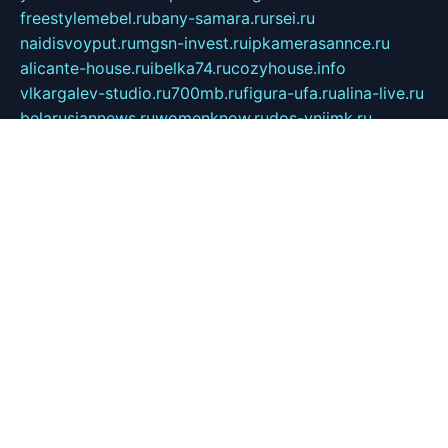
freestylemebel.ru
bany-samara.ru
rsei.ru
naidisvoyput.ru
mgsn-invest.ru
ipkamerasannce.ru
alicante-house.ru
ibelka74.ru
cozyhouse.info
vlkargalev-studio.ru
700mb.ru
figura-ufa.ru
alina-live.ru
belarusiannews.ru
womenknow.ru
dos-vniimk.ru
sega.net.ru
dv.net.ru
phenomenonsofhistory.com
telesputnik.net.ru
wall.pp.ru
pylesosroidmi.ru
gtc-clan.ru
cligs.ru
bibikazap.ru
popova.org.ru
netwhistler.spb.ru
bellvil.ru
bonzon.ru
iss-vladik.ru
defiparis.net.ru
las-gryzas.ru
amku.ru
electednews.spb.ru
feather.org.ru
spar72.ru
tankiigri.ru
dominus.com.ru
ibtree.ru
sanykool.pp.ru
unixlib.org.ru
menatep.spb.ru
gartenterrassen.ru
printeka.ru
skvozilka.com.ru
parkovka-pub.ru
lovemobi.ru
art-ru.ru
emulatorz.com.ru
alucomp.com.ru
tatforum.com.ru
alternativa-profi.ru
dermakler.ru
artsurvey.ru
aredir.ru
khimspas.ru
centr-maxi.ru
2018r.ru
bort-stomer-defort.ru
professional2.ru
gibsons.ru