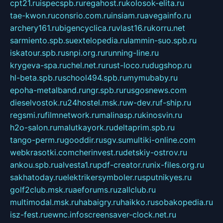
cpt21.ru
ispecspb.ru
regahost.ru
kolosok-elita.ru
tae-kwon.ru
consrio.com.ru
insiam.ru
avegainfo.ru
archery161.ru
bigencyclica.ru
vlast16.ru
korru.net
sarmiento.spb.su
extelopedia.ru
lammin-suo.spb.ru
iskatour.spb.ru
snpi.org.ru
running-line.ru
krygeva-spa.ru
chel.net.ru
rust-loco.ru
dugshop.ru
hl-beta.spb.ru
school494.spb.ru
mymubaby.ru
epoha-metalband.ru
ngr.spb.ru
rusgosnews.com
dieselvostok.ru
24hostel.msk.ru
w-dev.ru
f-ship.ru
regsmi.ru
filmnetwork.ru
malinasp.ru
kinosvin.ru
h2o-salon.ru
malutkayork.ru
deltaprim.spb.ru
tango-perm.ru
gooddir.ru
sgv.su
multiki-online.com
webkrasotki.com
cherinvest.ru
detskiy-ostrov.ru
ankou.spb.ru
alvesta1.ru
pdf-creator.ru
nix-files.org.ru
sakhatoday.ru
elektrikersymboler.ru
sputnikyes.ru
golf2club.msk.ru
aeforums.ru
zallclub.ru
multimodal.msk.ru
habaigry.ru
haikko.ru
sobakopedia.ru
isz-fest.ru
ewnc.info
screensaver-clock.net.ru