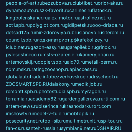
people-of-art.ru
bezzubova.ru
clubtibet.ru
orior-aks.ru
dynamoauto.ru
szk-favorit.ru
carlines.ru
flatnsk.ru
kingbolenskaner.ru
alex-motor.ru
astroline.net.ru
act1.spb.ru
polyglot.com.ru
gidlipetsk.ru
ooo-driada.ru
detsad125.ru
mir-zdoroviya.ru
bruslanovo.ru
siterem.ru
council.spb.ru
лодкипатриот.рф
kafekolizey.ru
iclub.net.ru
gazon-easy.ru
sugarepilekb.ru
grinox.ru
pylesostineco.ru
msts-ozarenie.ru
kameryjooan.ru
artemovskij.ru
dopler.spb.ru
aid70.ru
metall-perm.ru
ndm.msk.ru
ratingzooshop.ru
apiaccess.ru
globalautotrade.info
bezverhovskoe.ru
drsschool.ru
ZOOSMART.SPB.RU
dalakony.ru
medikijob.ru
remontt.spb.ru
photostudia.spb.ru
myragon.ru
terramia.ru
academy62.ru
gardengallereya.ru
rti.com.ru
artem-news.ru
biserinca.ru
krasnodarkurort.com
imshowtv.ru
mebel-v-tule.ru
mobtopik.ru
pcsecurity.net.ru
tool-sib.ru
multimetrunit.ru
sp-tour.ru
fan-cs.ru
santeh-russia.ru
symbian9.net.ru
DSHAIR.RU