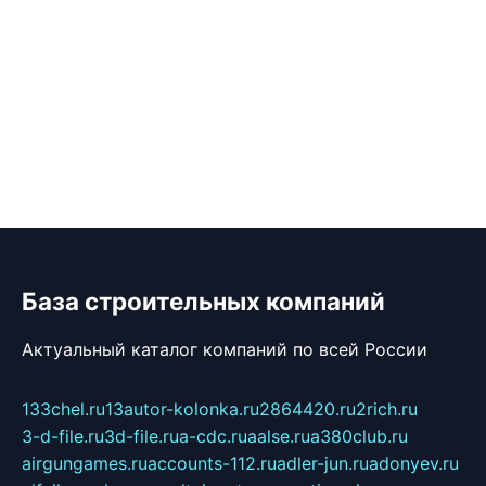
База строительных компаний
Актуальный каталог компаний по всей России
133chel.ru
13autor-kolonka.ru
2864420.ru
2rich.ru
3-d-file.ru
3d-file.ru
a-cdc.ru
aalse.ru
a380club.ru
airgungames.ru
accounts-112.ru
adler-jun.ru
adonyev.ru