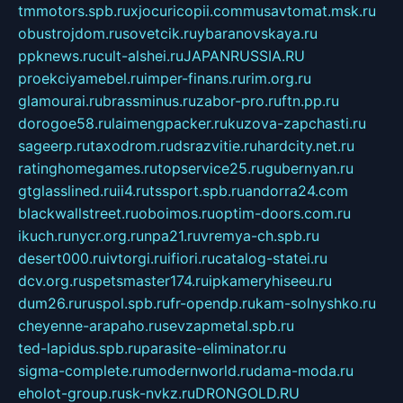
tmmotors.spb.ru
xjocuricopii.com
musavtomat.msk.ru
obustrojdom.ru
sovetcik.ru
ybaranovskaya.ru
ppknews.ru
cult-alshei.ru
JAPANRUSSIA.RU
proekciyamebel.ru
imper-finans.ru
rim.org.ru
glamourai.ru
brassminus.ru
zabor-pro.ru
ftn.pp.ru
dorogoe58.ru
laimengpacker.ru
kuzova-zapchasti.ru
sageerp.ru
taxodrom.ru
dsrazvitie.ru
hardcity.net.ru
ratinghomegames.ru
topservice25.ru
gubernyan.ru
gtglasslined.ru
ii4.ru
tssport.spb.ru
andorra24.com
blackwallstreet.ru
oboimos.ru
optim-doors.com.ru
ikuch.ru
nycr.org.ru
npa21.ru
vremya-ch.spb.ru
desert000.ru
ivtorgi.ru
ifiori.ru
catalog-statei.ru
dcv.org.ru
spetsmaster174.ru
ipkameryhiseeu.ru
dum26.ru
ruspol.spb.ru
fr-opendp.ru
kam-solnyshko.ru
cheyenne-arapaho.ru
sevzapmetal.spb.ru
ted-lapidus.spb.ru
parasite-eliminator.ru
sigma-complete.ru
modernworld.ru
dama-moda.ru
eholot-group.ru
sk-nvkz.ru
DRONGOLD.RU