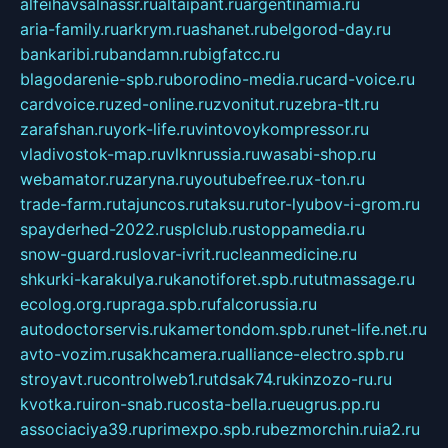
alfeihavsalnassr.ru
altaipant.ru
argentinamia.ru
aria-family.ru
arkrym.ru
ashanet.ru
belgorod-day.ru
bankaribi.ru
bandamn.ru
bigfatcc.ru
blagodarenie-spb.ru
borodino-media.ru
card-voice.ru
cardvoice.ru
zed-online.ru
zvonitut.ru
zebra-tlt.ru
zarafshan.ru
york-life.ru
vintovoykompressor.ru
vladivostok-map.ru
vlknrussia.ru
wasabi-shop.ru
webamator.ru
zaryna.ru
youtubefree.ru
x-ton.ru
trade-farm.ru
tajuncos.ru
taksu.ru
tor-lyubov-i-grom.ru
spayderhed-2022.ru
splclub.ru
stoppamedia.ru
snow-guard.ru
slovar-ivrit.ru
cleanmedicine.ru
shkurki-karakulya.ru
kanotiforet.spb.ru
tutmassage.ru
ecolog.org.ru
praga.spb.ru
falcorussia.ru
autodoctorservis.ru
kamertondom.spb.ru
net-life.net.ru
avto-vozim.ru
sakhcamera.ru
alliance-electro.spb.ru
stroyavt.ru
controlweb1.ru
tdsak74.ru
kinzozo-ru.ru
kvotka.ru
iron-snab.ru
costa-bella.ru
eugrus.pp.ru
associaciya39.ru
primexpo.spb.ru
bezmorchin.ru
ia2.ru