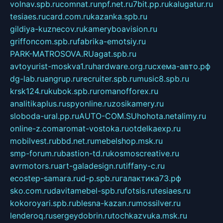
volnav.spb.ru
comnat.ru
npf.net.ru
7bit.pp.ru
kalugatur.ru
tesiaes.ru
card.com.ru
kazanka.spb.ru
gildiya-kuznecov.ru
kameryboavision.ru
griffoncom.spb.ru
fabrika-emotsiy.ru
PARK-MATROSOVA.RU
agat.spb.ru
avtoyurist-moskva1.ru
hardware.org.ru
схема-авто.рф
dg-lab.ru
angrup.ru
recruiter.spb.ru
music8.spb.ru
krsk124.ru
kubok.spb.ru
romanofforex.ru
analitikaplus.ru
spyonline.ru
zosikamery.ru
sloboda-ural.pp.ru
AUTO-COM.SU
hohota.net
alimy.ru
online-z.com
aromat-vostoka.ru
otdelkaexp.ru
mobilvest.ru
bbd.net.ru
mebelshop.msk.ru
smp-forum.ru
bastion-td.ru
kosmoscreative.ru
avrmotors.ru
art-galadesign.ru
tiffany-c.ru
ecostep-samara.ru
d-p.spb.ru
галактика73.рф
sko.com.ru
davitamebel-spb.ru
fotsis.ru
tesiaes.ru
kokoroyari.spb.ru
blesna-kazan.ru
mossilver.ru
lenderoq.ru
sergeydobrin.ru
tochkazvuka.msk.ru