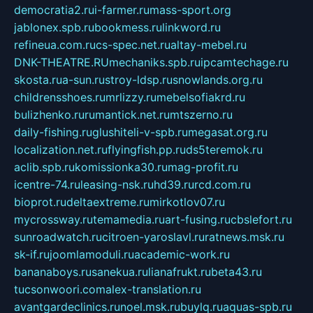
democratia2.ru
i-farmer.ru
mass-sport.org
jablonex.spb.ru
bookmess.ru
linkword.ru
refineua.com.ru
cs-spec.net.ru
altay-mebel.ru
DNK-THEATRE.RU
mechaniks.spb.ru
ipcamtechage.ru
skosta.ru
a-sun.ru
stroy-ldsp.ru
snowlands.org.ru
childrensshoes.ru
mrlizzy.ru
mebelsofiakrd.ru
bulizhenko.ru
rumantick.net.ru
mtszerno.ru
daily-fishing.ru
glushiteli-v-spb.ru
megasat.org.ru
localization.net.ru
flyingfish.pp.ru
ds5teremok.ru
aclib.spb.ru
komissionka30.ru
mag-profit.ru
icentre-74.ru
leasing-nsk.ru
hd39.ru
rcd.com.ru
bioprot.ru
deltaextreme.ru
mirkotlov07.ru
mycrossway.ru
temamedia.ru
art-fusing.ru
cbslefort.ru
sunroadwatch.ru
citroen-yaroslavl.ru
ratnews.msk.ru
sk-if.ru
joomlamoduli.ru
academic-work.ru
bananaboys.ru
sanekua.ru
lianafrukt.ru
beta43.ru
tucsonwoori.com
alex-translation.ru
avantgardeclinics.ru
noel.msk.ru
buylq.ru
aquas-spb.ru