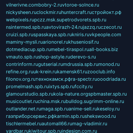
vilnerivne.com
bobry-2.ru
vtoroe-solnce.ru
nickysheen.ru
clockmir.ru
huntercraft.ru
стройокт.рф
webpixels.ru
pczz.msk.su
petrodvorets.spb.ru
nsintermed.spb.ru
avtovirazh-24.ru
jazzq.ru
czecot.ru
cruizi.spb.ru
spasskaya.spb.ru
kniris.ru
vkpeople.com
maminy-mysli.ru
arionorel.ru
khuseniosif.ru
dotmediacup.spb.ru
mebel-tiraspol.ru
all-books.biz
vmauto.spb.ru
shop-astyle.ru
derevo-s.ru
contrinform.ru
gutserial.ru
mdrussia.spb.ru
monod.ru
refine.org.ru
uk-krein.ru
kamensk61.ru
zooclub.info
filonov.org.ru
технокамск.рф
ra-spectr.ru
ooodriada.ru
promelmash.spb.ru
ixtys.spb.ru
fccity.ru
glamourstudio.spb.ru
kola-nature.org
spbmaster.spb.ru
musicoutlet.ru
china.msk.ru
bulldog.su
grimm-online.ru
outlander.net.ru
maga.spb.ru
anime-sell.ru
keseloy.ru
газприборсервис.рф
karmin.spb.ru
shekswood.ru
tischlermebel.ru
automall66.ru
mag-vladimir.ru
yardbar.ru
kiwitour.spb.ru
indesign.com.ru