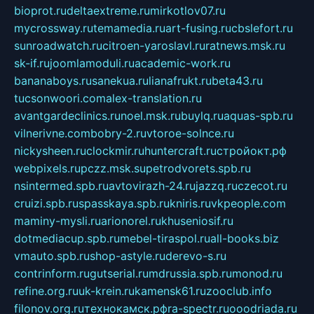
bioprot.ru
deltaextreme.ru
mirkotlov07.ru
mycrossway.ru
temamedia.ru
art-fusing.ru
cbslefort.ru
sunroadwatch.ru
citroen-yaroslavl.ru
ratnews.msk.ru
sk-if.ru
joomlamoduli.ru
academic-work.ru
bananaboys.ru
sanekua.ru
lianafrukt.ru
beta43.ru
tucsonwoori.com
alex-translation.ru
avantgardeclinics.ru
noel.msk.ru
buylq.ru
aquas-spb.ru
vilnerivne.com
bobry-2.ru
vtoroe-solnce.ru
nickysheen.ru
clockmir.ru
huntercraft.ru
стройокт.рф
webpixels.ru
pczz.msk.su
petrodvorets.spb.ru
nsintermed.spb.ru
avtovirazh-24.ru
jazzq.ru
czecot.ru
cruizi.spb.ru
spasskaya.spb.ru
kniris.ru
vkpeople.com
maminy-mysli.ru
arionorel.ru
khuseniosif.ru
dotmediacup.spb.ru
mebel-tiraspol.ru
all-books.biz
vmauto.spb.ru
shop-astyle.ru
derevo-s.ru
contrinform.ru
gutserial.ru
mdrussia.spb.ru
monod.ru
refine.org.ru
uk-krein.ru
kamensk61.ru
zooclub.info
filonov.org.ru
технокамск.рф
ra-spectr.ru
ooodriada.ru