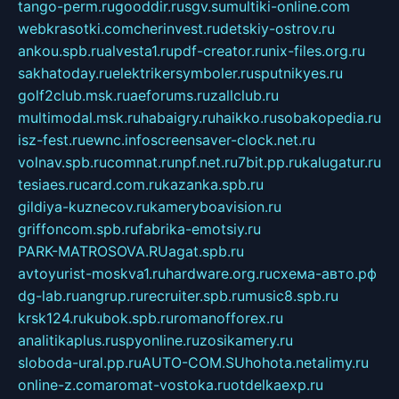
tango-perm.ru
gooddir.ru
sgv.su
multiki-online.com
webkrasotki.com
cherinvest.ru
detskiy-ostrov.ru
ankou.spb.ru
alvesta1.ru
pdf-creator.ru
nix-files.org.ru
sakhatoday.ru
elektrikersymboler.ru
sputnikyes.ru
golf2club.msk.ru
aeforums.ru
zallclub.ru
multimodal.msk.ru
habaigry.ru
haikko.ru
sobakopedia.ru
isz-fest.ru
ewnc.info
screensaver-clock.net.ru
volnav.spb.ru
comnat.ru
npf.net.ru
7bit.pp.ru
kalugatur.ru
tesiaes.ru
card.com.ru
kazanka.spb.ru
gildiya-kuznecov.ru
kameryboavision.ru
griffoncom.spb.ru
fabrika-emotsiy.ru
PARK-MATROSOVA.RU
agat.spb.ru
avtoyurist-moskva1.ru
hardware.org.ru
схема-авто.рф
dg-lab.ru
angrup.ru
recruiter.spb.ru
music8.spb.ru
krsk124.ru
kubok.spb.ru
romanofforex.ru
analitikaplus.ru
spyonline.ru
zosikamery.ru
sloboda-ural.pp.ru
AUTO-COM.SU
hohota.net
alimy.ru
online-z.com
aromat-vostoka.ru
otdelkaexp.ru