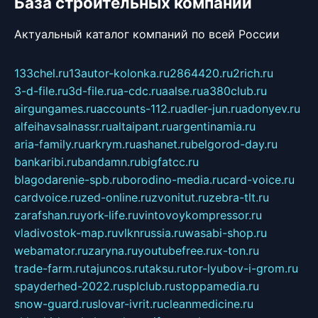
База строительных компаний
Актуальный каталог компаний по всей России
133chel.ru
13autor-kolonka.ru
2864420.ru
2rich.ru
3-d-file.ru
3d-file.ru
a-cdc.ru
aalse.ru
a380club.ru
airgungames.ru
accounts-112.ru
adler-jun.ru
adonyev.ru
alfeihavsalnassr.ru
altaipant.ru
argentinamia.ru
aria-family.ru
arkrym.ru
ashanet.ru
belgorod-day.ru
bankaribi.ru
bandamn.ru
bigfatcc.ru
blagodarenie-spb.ru
borodino-media.ru
card-voice.ru
cardvoice.ru
zed-online.ru
zvonitut.ru
zebra-tlt.ru
zarafshan.ru
york-life.ru
vintovoykompressor.ru
vladivostok-map.ru
vlknrussia.ru
wasabi-shop.ru
webamator.ru
zaryna.ru
youtubefree.ru
x-ton.ru
trade-farm.ru
tajuncos.ru
taksu.ru
tor-lyubov-i-grom.ru
spayderhed-2022.ru
splclub.ru
stoppamedia.ru
snow-guard.ru
slovar-ivrit.ru
cleanmedicine.ru