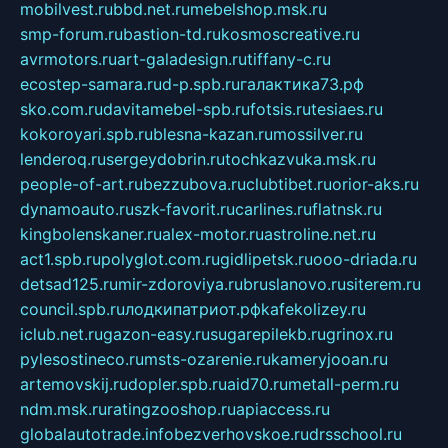
mobilvest.ru
bbd.net.ru
mebelshop.msk.ru
smp-forum.ru
bastion-td.ru
kosmoscreative.ru
avrmotors.ru
art-galadesign.ru
tiffany-c.ru
ecostep-samara.ru
d-p.spb.ru
галактика73.рф
sko.com.ru
davitamebel-spb.ru
fotsis.ru
tesiaes.ru
kokoroyari.spb.ru
blesna-kazan.ru
mossilver.ru
lenderoq.ru
sergeydobrin.ru
tochkazvuka.msk.ru
people-of-art.ru
bezzubova.ru
clubtibet.ru
orior-aks.ru
dynamoauto.ru
szk-favorit.ru
carlines.ru
flatnsk.ru
kingbolenskaner.ru
alex-motor.ru
astroline.net.ru
act1.spb.ru
polyglot.com.ru
gidlipetsk.ru
ooo-driada.ru
detsad125.ru
mir-zdoroviya.ru
bruslanovo.ru
siterem.ru
council.spb.ru
лодкипатриот.рф
kafekolizey.ru
iclub.net.ru
gazon-easy.ru
sugarepilekb.ru
grinox.ru
pylesostineco.ru
msts-ozarenie.ru
kameryjooan.ru
artemovskij.ru
dopler.spb.ru
aid70.ru
metall-perm.ru
ndm.msk.ru
ratingzooshop.ru
apiaccess.ru
globalautotrade.info
bezverhovskoe.ru
drsschool.ru