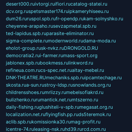
desert000.ru
ivtorgi.ru
ifiori.ru
catalog-statei.ru
dcv.org.ru
spetsmaster174.ru
ipkameryhiseeu.ru
dum26.ru
ruspol.spb.ru
fr-opendp.ru
kam-solnyshko.ru
cheyenne-arapaho.ru
sevzapmetal.spb.ru
ted-lapidus.spb.ru
parasite-eliminator.ru
sigma-complete.ru
modernworld.ru
dama-moda.ru
eholot-group.ru
sk-nvkz.ru
DRONGOLD.RU
democratia2.ru
i-farmer.ru
mass-sport.org
jablonex.spb.ru
bookmess.ru
linkword.ru
refineua.com.ru
cs-spec.net.ru
altay-mebel.ru
DNK-THEATRE.RU
mechaniks.spb.ru
ipcamtechage.ru
skosta.ru
a-sun.ru
stroy-ldsp.ru
snowlands.org.ru
childrensshoes.ru
mrlizzy.ru
mebelsofiakrd.ru
bulizhenko.ru
rumantick.net.ru
mtszerno.ru
daily-fishing.ru
glushiteli-v-spb.ru
megasat.org.ru
localization.net.ru
flyingfish.pp.ru
ds5teremok.ru
aclib.spb.ru
komissionka30.ru
mag-profit.ru
icentre-74.ru
leasing-nsk.ru
hd39.ru
rcd.com.ru