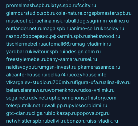
promelmash.spb.ru
ixtys.spb.ru
fccity.ru
glamourstudio.spb.ru
kola-nature.org
spbmaster.spb.ru
musicoutlet.ru
china.msk.ru
bulldog.su
grimm-online.ru
outlander.net.ru
maga.spb.ru
anime-sell.ru
keseloy.ru
газприборсервис.рф
karmin.spb.ru
shekswood.ru
tischlermebel.ru
automall66.ru
mag-vladimir.ru
yardbar.ru
kiwitour.spb.ru
indesign.com.ru
freestylemebel.ru
bany-samara.ru
rsei.ru
naidisvoyput.ru
mgsn-invest.ru
ipkamerasannce.ru
alicante-house.ru
ibelka74.ru
cozyhouse.info
vlkargalev-studio.ru
700mb.ru
figura-ufa.ru
alina-live.ru
belarusiannews.ru
womenknow.ru
dos-vniimk.ru
sega.net.ru
dv.net.ru
phenomenonsofhistory.com
telesputnik.net.ru
wall.pp.ru
pylesosroidmi.ru
gtc-clan.ru
cligs.ru
bibikazap.ru
popova.org.ru
netwhistler.spb.ru
bellvil.ru
bonzon.ru
iss-vladik.ru
defiparis.net.ru
las-gryzas.ru
amku.ru
electednews.spb.ru
feather.org.ru
spar72.ru
tankiigri.ru