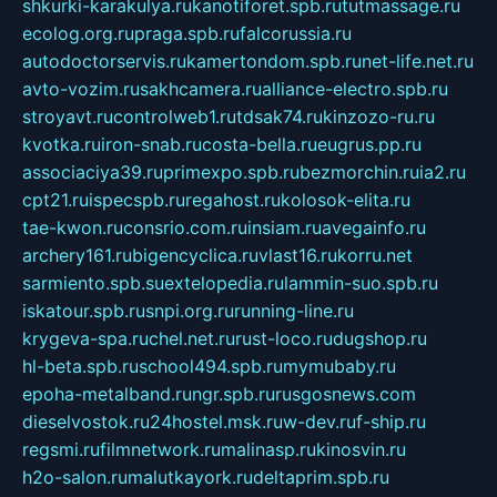
shkurki-karakulya.ru
kanotiforet.spb.ru
tutmassage.ru
ecolog.org.ru
praga.spb.ru
falcorussia.ru
autodoctorservis.ru
kamertondom.spb.ru
net-life.net.ru
avto-vozim.ru
sakhcamera.ru
alliance-electro.spb.ru
stroyavt.ru
controlweb1.ru
tdsak74.ru
kinzozo-ru.ru
kvotka.ru
iron-snab.ru
costa-bella.ru
eugrus.pp.ru
associaciya39.ru
primexpo.spb.ru
bezmorchin.ru
ia2.ru
cpt21.ru
ispecspb.ru
regahost.ru
kolosok-elita.ru
tae-kwon.ru
consrio.com.ru
insiam.ru
avegainfo.ru
archery161.ru
bigencyclica.ru
vlast16.ru
korru.net
sarmiento.spb.su
extelopedia.ru
lammin-suo.spb.ru
iskatour.spb.ru
snpi.org.ru
running-line.ru
krygeva-spa.ru
chel.net.ru
rust-loco.ru
dugshop.ru
hl-beta.spb.ru
school494.spb.ru
mymubaby.ru
epoha-metalband.ru
ngr.spb.ru
rusgosnews.com
dieselvostok.ru
24hostel.msk.ru
w-dev.ru
f-ship.ru
regsmi.ru
filmnetwork.ru
malinasp.ru
kinosvin.ru
h2o-salon.ru
malutkayork.ru
deltaprim.spb.ru