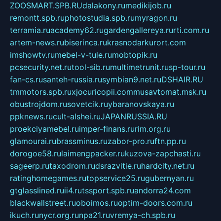
ZOOSMART.SPB.RU
dalakony.ru
medikijob.ru
remontt.spb.ru
photostudia.spb.ru
myragon.ru
terramia.ru
academy62.ru
gardengallereya.ru
rti.com.ru
artem-news.ru
biserinca.ru
krasnodarkurort.com
imshowtv.ru
mebel-v-tule.ru
mobtopik.ru
pcsecurity.net.ru
tool-sib.ru
multimetrunit.ru
sp-tour.ru
fan-cs.ru
santeh-russia.ru
symbian9.net.ru
DSHAIR.RU
tmmotors.spb.ru
xjocuricopii.com
musavtomat.msk.ru
obustrojdom.ru
sovetcik.ru
ybaranovskaya.ru
ppknews.ru
cult-alshei.ru
JAPANRUSSIA.RU
proekciyamebel.ru
imper-finans.ru
rim.org.ru
glamourai.ru
brassminus.ru
zabor-pro.ru
ftn.pp.ru
dorogoe58.ru
laimengpacker.ru
kuzova-zapchasti.ru
sageerp.ru
taxodrom.ru
dsrazvitie.ru
hardcity.net.ru
ratinghomegames.ru
topservice25.ru
gubernyan.ru
gtglasslined.ru
ii4.ru
tssport.spb.ru
andorra24.com
blackwallstreet.ru
oboimos.ru
optim-doors.com.ru
ikuch.ru
nycr.org.ru
npa21.ru
vremya-ch.spb.ru