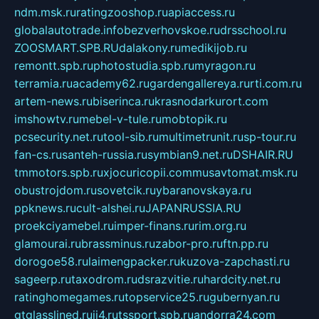
ndm.msk.ru
ratingzooshop.ru
apiaccess.ru
globalautotrade.info
bezverhovskoe.ru
drsschool.ru
ZOOSMART.SPB.RU
dalakony.ru
medikijob.ru
remontt.spb.ru
photostudia.spb.ru
myragon.ru
terramia.ru
academy62.ru
gardengallereya.ru
rti.com.ru
artem-news.ru
biserinca.ru
krasnodarkurort.com
imshowtv.ru
mebel-v-tule.ru
mobtopik.ru
pcsecurity.net.ru
tool-sib.ru
multimetrunit.ru
sp-tour.ru
fan-cs.ru
santeh-russia.ru
symbian9.net.ru
DSHAIR.RU
tmmotors.spb.ru
xjocuricopii.com
musavtomat.msk.ru
obustrojdom.ru
sovetcik.ru
ybaranovskaya.ru
ppknews.ru
cult-alshei.ru
JAPANRUSSIA.RU
proekciyamebel.ru
imper-finans.ru
rim.org.ru
glamourai.ru
brassminus.ru
zabor-pro.ru
ftn.pp.ru
dorogoe58.ru
laimengpacker.ru
kuzova-zapchasti.ru
sageerp.ru
taxodrom.ru
dsrazvitie.ru
hardcity.net.ru
ratinghomegames.ru
topservice25.ru
gubernyan.ru
gtglasslined.ru
ii4.ru
tssport.spb.ru
andorra24.com