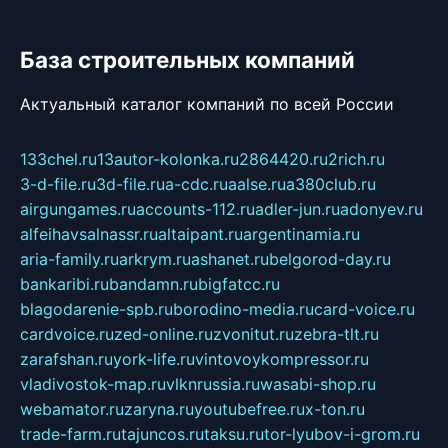
База строительных компаний
Актуальный каталог компаний по всей России
133chel.ru
13autor-kolonka.ru
2864420.ru
2rich.ru
3-d-file.ru
3d-file.ru
a-cdc.ru
aalse.ru
a380club.ru
airgungames.ru
accounts-112.ru
adler-jun.ru
adonyev.ru
alfeihavsalnassr.ru
altaipant.ru
argentinamia.ru
aria-family.ru
arkrym.ru
ashanet.ru
belgorod-day.ru
bankaribi.ru
bandamn.ru
bigfatcc.ru
blagodarenie-spb.ru
borodino-media.ru
card-voice.ru
cardvoice.ru
zed-online.ru
zvonitut.ru
zebra-tlt.ru
zarafshan.ru
york-life.ru
vintovoykompressor.ru
vladivostok-map.ru
vlknrussia.ru
wasabi-shop.ru
webamator.ru
zaryna.ru
youtubefree.ru
x-ton.ru
trade-farm.ru
tajuncos.ru
taksu.ru
tor-lyubov-i-grom.ru