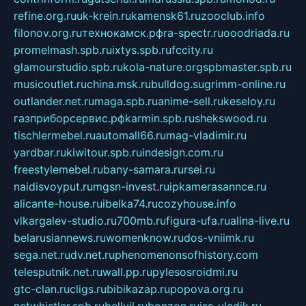
refine.org.ru
uk-krein.ru
kamensk61.ru
zooclub.info
filonov.org.ru
технокамск.рф
ra-spectr.ru
ooodriada.ru
promelmash.spb.ru
ixtys.spb.ru
fccity.ru
glamourstudio.spb.ru
kola-nature.org
spbmaster.spb.ru
musicoutlet.ru
china.msk.ru
bulldog.su
grimm-online.ru
outlander.net.ru
maga.spb.ru
anime-sell.ru
keseloy.ru
газприборсервис.рф
karmin.spb.ru
shekswood.ru
tischlermebel.ru
automall66.ru
mag-vladimir.ru
yardbar.ru
kiwitour.spb.ru
indesign.com.ru
freestylemebel.ru
bany-samara.ru
rsei.ru
naidisvoyput.ru
mgsn-invest.ru
ipkamerasannce.ru
alicante-house.ru
ibelka74.ru
cozyhouse.info
vlkargalev-studio.ru
700mb.ru
figura-ufa.ru
alina-live.ru
belarusiannews.ru
womenknow.ru
dos-vniimk.ru
sega.net.ru
dv.net.ru
phenomenonsofhistory.com
telesputnik.net.ru
wall.pp.ru
pylesosroidmi.ru
gtc-clan.ru
cligs.ru
bibikazap.ru
popova.org.ru