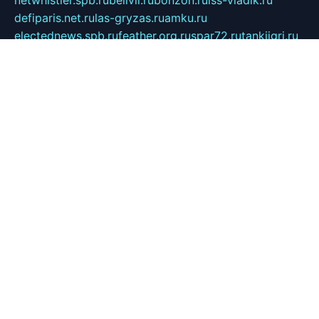
netwhistler.spb.ru
bellvil.ru
bonzon.ru
iss-vladik.ru
defiparis.net.ru
las-gryzas.ru
amku.ru
electednews.spb.ru
feather.org.ru
spar72.ru
tankiigri.ru
dominus.com.ru
ibtree.ru
sanykool.pp.ru
unixlib.org.ru
menatep.spb.ru
gartenterrassen.ru
printeka.ru
skvozilka.com.ru
parkovka-pub.ru
lovemobi.ru
art-ru.ru
emulatorz.com.ru
alucomp.com.ru
tatforum.com.ru
alternativa-profi.ru
dermakler.ru
artsurvey.ru
aredir.ru
khimspas.ru
centr-maxi.ru
2018r.ru
bort-stomer-defort.ru
professional2.ru
gibsons.ru
artselena.ru
art-pilot.ru
ingredient.spb.ru
npfpolimer.spb.ru
argentum.spb.ru
hom-edu.ru
af-num.ru
cashadvanceamericasev.org
trexp.spb.ru
apteka-gerzena.ru
vasilyevka.msk.ru
personalloanrgx.org
tishanskiysdk.ru
atma-volga.ru
yoga-media.ru
asmirnov.ru
betonvodincovo.ru
panonature.spb.ru
altai-team.ru
svobodatort.ru
taxi-rating.ru
icats24.ru
galeksy.ru
fixdream.ru