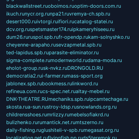
blackwallstreet.ru
oboimos.ru
optim-doors.com.ru
ikuch.ru
nycr.org.ru
npa21.ru
vremya-ch.spb.ru
desert000.ru
ivtorgi.ru
ifiori.ru
catalog-statei.ru
dcv.org.ru
spetsmaster174.ru
ipkameryhiseeu.ru
dum26.ru
ruspol.spb.ru
fr-opendp.ru
kam-solnyshko.ru
cheyenne-arapaho.ru
sevzapmetal.spb.ru
ted-lapidus.spb.ru
parasite-eliminator.ru
sigma-complete.ru
modernworld.ru
dama-moda.ru
eholot-group.ru
sk-nvkz.ru
DRONGOLD.RU
democratia2.ru
i-farmer.ru
mass-sport.org
jablonex.spb.ru
bookmess.ru
linkword.ru
refineua.com.ru
cs-spec.net.ru
altay-mebel.ru
DNK-THEATRE.RU
mechaniks.spb.ru
ipcamtechage.ru
skosta.ru
a-sun.ru
stroy-ldsp.ru
snowlands.org.ru
childrensshoes.ru
mrlizzy.ru
mebelsofiakrd.ru
bulizhenko.ru
rumantick.net.ru
mtszerno.ru
daily-fishing.ru
glushiteli-v-spb.ru
megasat.org.ru
localization.net.ru
flyingfish.pp.ru
ds5teremok.ru