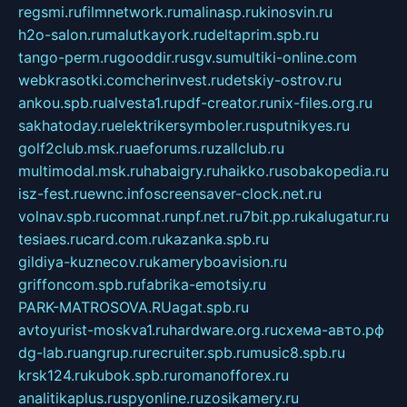
regsmi.ru
filmnetwork.ru
malinasp.ru
kinosvin.ru
h2o-salon.ru
malutkayork.ru
deltaprim.spb.ru
tango-perm.ru
gooddir.ru
sgv.su
multiki-online.com
webkrasotki.com
cherinvest.ru
detskiy-ostrov.ru
ankou.spb.ru
alvesta1.ru
pdf-creator.ru
nix-files.org.ru
sakhatoday.ru
elektrikersymboler.ru
sputnikyes.ru
golf2club.msk.ru
aeforums.ru
zallclub.ru
multimodal.msk.ru
habaigry.ru
haikko.ru
sobakopedia.ru
isz-fest.ru
ewnc.info
screensaver-clock.net.ru
volnav.spb.ru
comnat.ru
npf.net.ru
7bit.pp.ru
kalugatur.ru
tesiaes.ru
card.com.ru
kazanka.spb.ru
gildiya-kuznecov.ru
kameryboavision.ru
griffoncom.spb.ru
fabrika-emotsiy.ru
PARK-MATROSOVA.RU
agat.spb.ru
avtoyurist-moskva1.ru
hardware.org.ru
схема-авто.рф
dg-lab.ru
angrup.ru
recruiter.spb.ru
music8.spb.ru
krsk124.ru
kubok.spb.ru
romanofforex.ru
analitikaplus.ru
spyonline.ru
zosikamery.ru