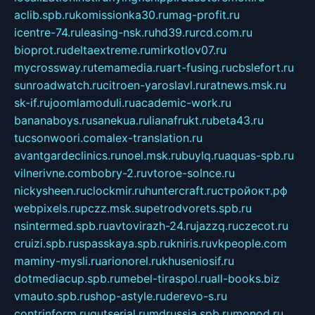
aclib.spb.ru
komissionka30.ru
mag-profit.ru
icentre-74.ru
leasing-nsk.ru
hd39.ru
rcd.com.ru
bioprot.ru
deltaextreme.ru
mirkotlov07.ru
mycrossway.ru
temamedia.ru
art-fusing.ru
cbslefort.ru
sunroadwatch.ru
citroen-yaroslavl.ru
ratnews.msk.ru
sk-if.ru
joomlamoduli.ru
academic-work.ru
bananaboys.ru
sanekua.ru
lianafrukt.ru
beta43.ru
tucsonwoori.com
alex-translation.ru
avantgardeclinics.ru
noel.msk.ru
buylq.ru
aquas-spb.ru
vilnerivne.com
bobry-2.ru
vtoroe-solnce.ru
nickysheen.ru
clockmir.ru
huntercraft.ru
стройокт.рф
webpixels.ru
pczz.msk.su
petrodvorets.spb.ru
nsintermed.spb.ru
avtovirazh-24.ru
jazzq.ru
czecot.ru
cruizi.spb.ru
spasskaya.spb.ru
kniris.ru
vkpeople.com
maminy-mysli.ru
arionorel.ru
khuseniosif.ru
dotmediacup.spb.ru
mebel-tiraspol.ru
all-books.biz
vmauto.spb.ru
shop-astyle.ru
derevo-s.ru
contrinform.ru
gutserial.ru
mdrussia.spb.ru
monod.ru