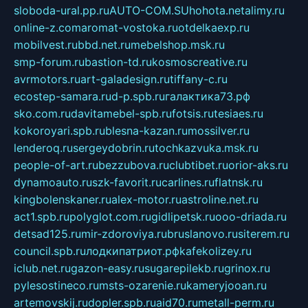
sloboda-ural.pp.ru
AUTO-COM.SU
hohota.net
alimy.ru
online-z.com
aromat-vostoka.ru
otdelkaexp.ru
mobilvest.ru
bbd.net.ru
mebelshop.msk.ru
smp-forum.ru
bastion-td.ru
kosmoscreative.ru
avrmotors.ru
art-galadesign.ru
tiffany-c.ru
ecostep-samara.ru
d-p.spb.ru
галактика73.рф
sko.com.ru
davitamebel-spb.ru
fotsis.ru
tesiaes.ru
kokoroyari.spb.ru
blesna-kazan.ru
mossilver.ru
lenderoq.ru
sergeydobrin.ru
tochkazvuka.msk.ru
people-of-art.ru
bezzubova.ru
clubtibet.ru
orior-aks.ru
dynamoauto.ru
szk-favorit.ru
carlines.ru
flatnsk.ru
kingbolenskaner.ru
alex-motor.ru
astroline.net.ru
act1.spb.ru
polyglot.com.ru
gidlipetsk.ru
ooo-driada.ru
detsad125.ru
mir-zdoroviya.ru
bruslanovo.ru
siterem.ru
council.spb.ru
лодкипатриот.рф
kafekolizey.ru
iclub.net.ru
gazon-easy.ru
sugarepilekb.ru
grinox.ru
pylesostineco.ru
msts-ozarenie.ru
kameryjooan.ru
artemovskij.ru
dopler.spb.ru
aid70.ru
metall-perm.ru