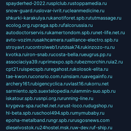
spayderhed-2022.ru
splclub.ru
stoppamedia.ru
snow-guard.ru
slovar-ivrit.ru
cleanmedicine.ru
shkurki-karakulya.ru
kanotiforet.spb.ru
tutmassage.ru
ecolog.org.ru
praga.spb.ru
falcorussia.ru
autodoctorservis.ru
kamertondom.spb.ru
net-life.net.ru
avto-vozim.ru
sakhcamera.ru
alliance-electro.spb.ru
stroyavt.ru
controlweb1.ru
tdsak74.ru
kinzozo-ru.ru
kvotka.ru
iron-snab.ru
costa-bella.ru
eugrus.pp.ru
associaciya39.ru
primexpo.spb.ru
bezmorchin.ru
ia2.ru
cpt21.ru
ispecspb.ru
regahost.ru
kolosok-elita.ru
tae-kwon.ru
consrio.com.ru
insiam.ru
avegainfo.ru
archery161.ru
bigencyclica.ru
vlast16.ru
korru.net
sarmiento.spb.su
extelopedia.ru
lammin-suo.spb.ru
iskatour.spb.ru
snpi.org.ru
running-line.ru
krygeva-spa.ru
chel.net.ru
rust-loco.ru
dugshop.ru
hl-beta.spb.ru
school494.spb.ru
mymubaby.ru
epoha-metalband.ru
ngr.spb.ru
rusgosnews.com
dieselvostok.ru
24hostel.msk.ru
w-dev.ru
f-ship.ru