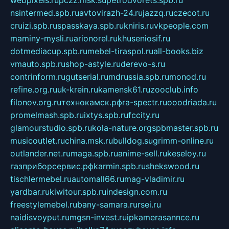
nsintermed.spb.ru
avtovirazh-24.ru
jazzq.ru
czecot.ru
cruizi.spb.ru
spasskaya.spb.ru
kniris.ru
vkpeople.com
maminy-mysli.ru
arionorel.ru
khuseniosif.ru
dotmediacup.spb.ru
mebel-tiraspol.ru
all-books.biz
vmauto.spb.ru
shop-astyle.ru
derevo-s.ru
contrinform.ru
gutserial.ru
mdrussia.spb.ru
monod.ru
refine.org.ru
uk-krein.ru
kamensk61.ru
zooclub.info
filonov.org.ru
технокамск.рф
ra-spectr.ru
ooodriada.ru
promelmash.spb.ru
ixtys.spb.ru
fccity.ru
glamourstudio.spb.ru
kola-nature.org
spbmaster.spb.ru
musicoutlet.ru
china.msk.ru
bulldog.su
grimm-online.ru
outlander.net.ru
maga.spb.ru
anime-sell.ru
keseloy.ru
газприборсервис.рф
karmin.spb.ru
shekswood.ru
tischlermebel.ru
automall66.ru
mag-vladimir.ru
yardbar.ru
kiwitour.spb.ru
indesign.com.ru
freestylemebel.ru
bany-samara.ru
rsei.ru
naidisvoyput.ru
mgsn-invest.ru
ipkamerasannce.ru