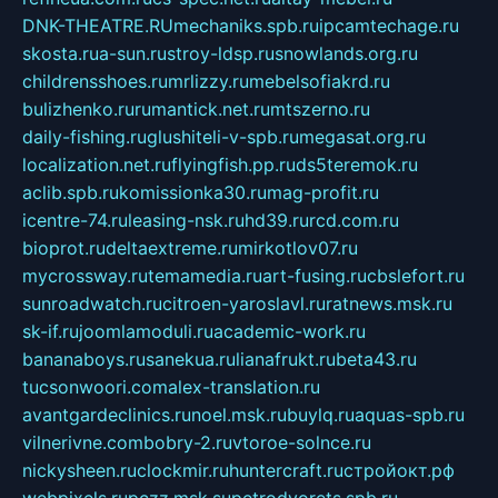
DNK-THEATRE.RU
mechaniks.spb.ru
ipcamtechage.ru
skosta.ru
a-sun.ru
stroy-ldsp.ru
snowlands.org.ru
childrensshoes.ru
mrlizzy.ru
mebelsofiakrd.ru
bulizhenko.ru
rumantick.net.ru
mtszerno.ru
daily-fishing.ru
glushiteli-v-spb.ru
megasat.org.ru
localization.net.ru
flyingfish.pp.ru
ds5teremok.ru
aclib.spb.ru
komissionka30.ru
mag-profit.ru
icentre-74.ru
leasing-nsk.ru
hd39.ru
rcd.com.ru
bioprot.ru
deltaextreme.ru
mirkotlov07.ru
mycrossway.ru
temamedia.ru
art-fusing.ru
cbslefort.ru
sunroadwatch.ru
citroen-yaroslavl.ru
ratnews.msk.ru
sk-if.ru
joomlamoduli.ru
academic-work.ru
bananaboys.ru
sanekua.ru
lianafrukt.ru
beta43.ru
tucsonwoori.com
alex-translation.ru
avantgardeclinics.ru
noel.msk.ru
buylq.ru
aquas-spb.ru
vilnerivne.com
bobry-2.ru
vtoroe-solnce.ru
nickysheen.ru
clockmir.ru
huntercraft.ru
стройокт.рф
webpixels.ru
pczz.msk.su
petrodvorets.spb.ru