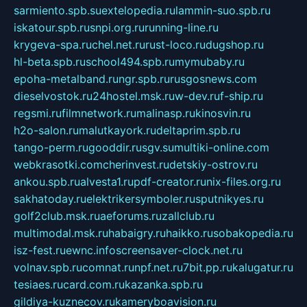
sarmiento.spb.su
extelopedia.ru
lammin-suo.spb.ru
iskatour.spb.ru
snpi.org.ru
running-line.ru
krygeva-spa.ru
chel.net.ru
rust-loco.ru
dugshop.ru
hl-beta.spb.ru
school494.spb.ru
mymubaby.ru
epoha-metalband.ru
ngr.spb.ru
rusgosnews.com
dieselvostok.ru
24hostel.msk.ru
w-dev.ru
f-ship.ru
regsmi.ru
filmnetwork.ru
malinasp.ru
kinosvin.ru
h2o-salon.ru
malutkayork.ru
deltaprim.spb.ru
tango-perm.ru
gooddir.ru
sgv.su
multiki-online.com
webkrasotki.com
cherinvest.ru
detskiy-ostrov.ru
ankou.spb.ru
alvesta1.ru
pdf-creator.ru
nix-files.org.ru
sakhatoday.ru
elektrikersymboler.ru
sputnikyes.ru
golf2club.msk.ru
aeforums.ru
zallclub.ru
multimodal.msk.ru
habaigry.ru
haikko.ru
sobakopedia.ru
isz-fest.ru
ewnc.info
screensaver-clock.net.ru
volnav.spb.ru
comnat.ru
npf.net.ru
7bit.pp.ru
kalugatur.ru
tesiaes.ru
card.com.ru
kazanka.spb.ru
gildiya-kuznecov.ru
kameryboavision.ru