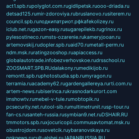
act1.spb.ru
polyglot.com.ru
gidlipetsk.ru
ooo-driada.ru
detsad125.ru
mir-zdoroviya.ru
bruslanovo.ru
siterem.ru
council.spb.ru
лодкипатриот.рф
kafekolizey.ru
iclub.net.ru
gazon-easy.ru
sugarepilekb.ru
grinox.ru
pylesostineco.ru
msts-ozarenie.ru
kameryjooan.ru
artemovskij.ru
dopler.spb.ru
aid70.ru
metall-perm.ru
ndm.msk.ru
ratingzooshop.ru
apiaccess.ru
globalautotrade.info
bezverhovskoe.ru
drsschool.ru
ZOOSMART.SPB.RU
dalakony.ru
medikijob.ru
remontt.spb.ru
photostudia.spb.ru
myragon.ru
terramia.ru
academy62.ru
gardengallereya.ru
rti.com.ru
artem-news.ru
biserinca.ru
krasnodarkurort.com
imshowtv.ru
mebel-v-tule.ru
mobtopik.ru
pcsecurity.net.ru
tool-sib.ru
multimetrunit.ru
sp-tour.ru
fan-cs.ru
santeh-russia.ru
symbian9.net.ru
DSHAIR.RU
tmmotors.spb.ru
xjocuricopii.com
musavtomat.msk.ru
obustrojdom.ru
sovetcik.ru
ybaranovskaya.ru
ppknews.ru
cult-alshei.ru
JAPANRUSSIA.RU