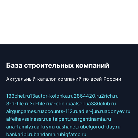
База строительных компаний
Актуальный каталог компаний по всей России
133chel.ru
13autor-kolonka.ru
2864420.ru
2rich.ru
3-d-file.ru
3d-file.ru
a-cdc.ru
aalse.ru
a380club.ru
airgungames.ru
accounts-112.ru
adler-jun.ru
adonyev.ru
alfeihavsalnassr.ru
altaipant.ru
argentinamia.ru
aria-family.ru
arkrym.ru
ashanet.ru
belgorod-day.ru
bankaribi.ru
bandamn.ru
bigfatcc.ru