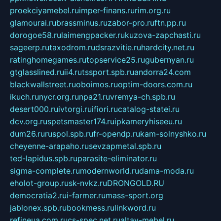
proekciyamebel.ru
imper-finans.ru
rim.org.ru
glamourai.ru
brassminus.ru
zabor-pro.ru
ftn.pp.ru
dorogoe58.ru
laimengpacker.ru
kuzova-zapchasti.ru
sageerp.ru
taxodrom.ru
dsrazvitie.ru
hardcity.net.ru
ratinghomegames.ru
topservice25.ru
gubernyan.ru
gtglasslined.ru
ii4.ru
tssport.spb.ru
andorra24.com
blackwallstreet.ru
oboimos.ru
optim-doors.com.ru
ikuch.ru
nycr.org.ru
npa21.ru
vremya-ch.spb.ru
desert000.ru
ivtorgi.ru
ifiori.ru
catalog-statei.ru
dcv.org.ru
spetsmaster174.ru
ipkameryhiseeu.ru
dum26.ru
ruspol.spb.ru
fr-opendp.ru
kam-solnyshko.ru
cheyenne-arapaho.ru
sevzapmetal.spb.ru
ted-lapidus.spb.ru
parasite-eliminator.ru
sigma-complete.ru
modernworld.ru
dama-moda.ru
eholot-group.ru
sk-nvkz.ru
DRONGOLD.RU
democratia2.ru
i-farmer.ru
mass-sport.org
jablonex.spb.ru
bookmess.ru
linkword.ru
refineua.com.ru
cs-spec.net.ru
altay-mebel.ru