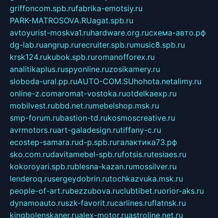
griffoncom.spb.ru
fabrika-emotsiy.ru
PARK-MATROSOVA.RU
agat.spb.ru
avtoyurist-moskva1.ru
hardware.org.ru
схема-авто.рф
dg-lab.ru
angrup.ru
recruiter.spb.ru
music8.spb.ru
krsk124.ru
kubok.spb.ru
romanofforex.ru
analitikaplus.ru
spyonline.ru
zosikamery.ru
sloboda-ural.pp.ru
AUTO-COM.SU
hohota.net
alimy.ru
online-z.com
aromat-vostoka.ru
otdelkaexp.ru
mobilvest.ru
bbd.net.ru
mebelshop.msk.ru
smp-forum.ru
bastion-td.ru
kosmoscreative.ru
avrmotors.ru
art-galadesign.ru
tiffany-c.ru
ecostep-samara.ru
d-p.spb.ru
галактика73.рф
sko.com.ru
davitamebel-spb.ru
fotsis.ru
tesiaes.ru
kokoroyari.spb.ru
blesna-kazan.ru
mossilver.ru
lenderoq.ru
sergeydobrin.ru
tochkazvuka.msk.ru
people-of-art.ru
bezzubova.ru
clubtibet.ru
orior-aks.ru
dynamoauto.ru
szk-favorit.ru
carlines.ru
flatnsk.ru
kingbolenskaner.ru
alex-motor.ru
astroline.net.ru