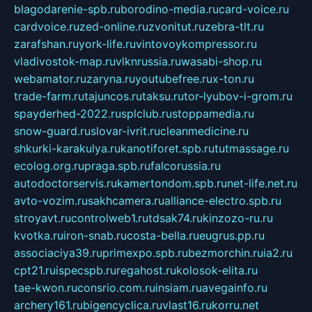
blagodarenie-spb.ru
borodino-media.ru
card-voice.ru
cardvoice.ru
zed-online.ru
zvonitut.ru
zebra-tlt.ru
zarafshan.ru
york-life.ru
vintovoykompressor.ru
vladivostok-map.ru
vlknrussia.ru
wasabi-shop.ru
webamator.ru
zaryna.ru
youtubefree.ru
x-ton.ru
trade-farm.ru
tajuncos.ru
taksu.ru
tor-lyubov-i-grom.ru
spayderhed-2022.ru
splclub.ru
stoppamedia.ru
snow-guard.ru
slovar-ivrit.ru
cleanmedicine.ru
shkurki-karakulya.ru
kanotiforet.spb.ru
tutmassage.ru
ecolog.org.ru
praga.spb.ru
falcorussia.ru
autodoctorservis.ru
kamertondom.spb.ru
net-life.net.ru
avto-vozim.ru
sakhcamera.ru
alliance-electro.spb.ru
stroyavt.ru
controlweb1.ru
tdsak74.ru
kinzozo-ru.ru
kvotka.ru
iron-snab.ru
costa-bella.ru
eugrus.pp.ru
associaciya39.ru
primexpo.spb.ru
bezmorchin.ru
ia2.ru
cpt21.ru
ispecspb.ru
regahost.ru
kolosok-elita.ru
tae-kwon.ru
consrio.com.ru
insiam.ru
avegainfo.ru
archery161.ru
bigencyclica.ru
vlast16.ru
korru.net