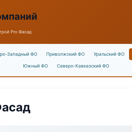
омпаний
рой Pro Фасад
ро-Западный ФО
Приволжский ФО
Уральский ФО
Южный ФО
Северо-Кавказский ФО
Фасад