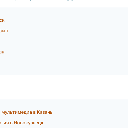
ск
зыл
ан
 мультимедиа в Казань
огия в Новокузнецк