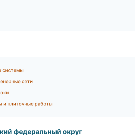
е системы
енерные сети
токи
ы и плиточные работы
ский федеральный округ