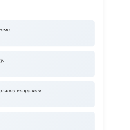
уемо.
у.
ативно исправили.