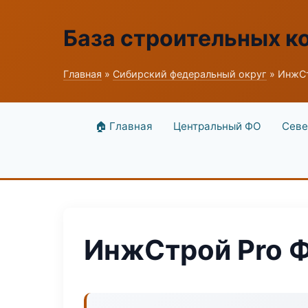
База строительных к
Главная
»
Сибирский федеральный округ
» ИнжСт
🏠 Главная
Центральный ФО
Севе
ИнжСтрой Pro 