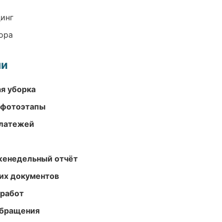
динг
ора
ми
ая уборка
 фотоэтапы
платежей
женедельный отчёт
их документов
 работ
обращения