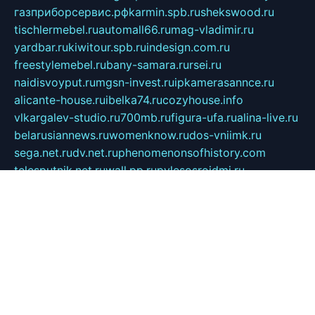
газприборсервис.рф
karmin.spb.ru
shekswood.ru
tischlermebel.ru
automall66.ru
mag-vladimir.ru
yardbar.ru
kiwitour.spb.ru
indesign.com.ru
freestylemebel.ru
bany-samara.ru
rsei.ru
naidisvoyput.ru
mgsn-invest.ru
ipkamerasannce.ru
alicante-house.ru
ibelka74.ru
cozyhouse.info
vlkargalev-studio.ru
700mb.ru
figura-ufa.ru
alina-live.ru
belarusiannews.ru
womenknow.ru
dos-vniimk.ru
sega.net.ru
dv.net.ru
phenomenonsofhistory.com
telesputnik.net.ru
wall.pp.ru
pylesosroidmi.ru
gtc-clan.ru
cligs.ru
bibikazap.ru
popova.org.ru
netwhistler.spb.ru
bellvil.ru
bonzon.ru
iss-vladik.ru
defiparis.net.ru
las-gryzas.ru
amku.ru
electednews.spb.ru
feather.org.ru
spar72.ru
tankiigri.ru
dominus.com.ru
ibtree.ru
sanykool.pp.ru
unixlib.org.ru
menatep.spb.ru
gartenterrassen.ru
printeka.ru
skvozilka.com.ru
parkovka-pub.ru
lovemobi.ru
art-ru.ru
emulatorz.com.ru
alucomp.com.ru
tatforum.com.ru