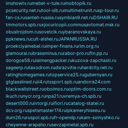
imshowtv.ru
mebel-v-tule.ru
mobtopik.ru
pcsecurity.net.ru
tool-sib.ru
multimetrunit.ru
sp-tour.ru
fan-cs.ru
santeh-russia.ru
symbian9.net.ru
DSHAIR.RU
tmmotors.spb.ru
xjocuricopii.com
musavtomat.msk.ru
obustrojdom.ru
sovetcik.ru
ybaranovskaya.ru
ppknews.ru
cult-alshei.ru
JAPANRUSSIA.RU
proekciyamebel.ru
imper-finans.ru
rim.org.ru
glamourai.ru
brassminus.ru
zabor-pro.ru
ftn.pp.ru
dorogoe58.ru
laimengpacker.ru
kuzova-zapchasti.ru
sageerp.ru
taxodrom.ru
dsrazvitie.ru
hardcity.net.ru
ratinghomegames.ru
topservice25.ru
gubernyan.ru
gtglasslined.ru
ii4.ru
tssport.spb.ru
andorra24.com
blackwallstreet.ru
oboimos.ru
optim-doors.com.ru
ikuch.ru
nycr.org.ru
npa21.ru
vremya-ch.spb.ru
desert000.ru
ivtorgi.ru
ifiori.ru
catalog-statei.ru
dcv.org.ru
spetsmaster174.ru
ipkameryhiseeu.ru
dum26.ru
ruspol.spb.ru
fr-opendp.ru
kam-solnyshko.ru
cheyenne-arapaho.ru
sevzapmetal.spb.ru