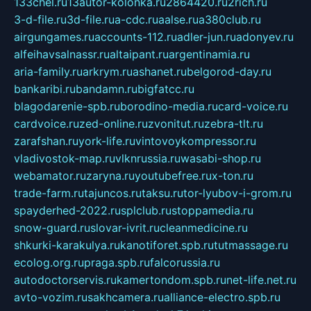
133chel.ru
13autor-kolonka.ru
2864420.ru
2rich.ru
3-d-file.ru
3d-file.ru
a-cdc.ru
aalse.ru
a380club.ru
airgungames.ru
accounts-112.ru
adler-jun.ru
adonyev.ru
alfeihavsalnassr.ru
altaipant.ru
argentinamia.ru
aria-family.ru
arkrym.ru
ashanet.ru
belgorod-day.ru
bankaribi.ru
bandamn.ru
bigfatcc.ru
blagodarenie-spb.ru
borodino-media.ru
card-voice.ru
cardvoice.ru
zed-online.ru
zvonitut.ru
zebra-tlt.ru
zarafshan.ru
york-life.ru
vintovoykompressor.ru
vladivostok-map.ru
vlknrussia.ru
wasabi-shop.ru
webamator.ru
zaryna.ru
youtubefree.ru
x-ton.ru
trade-farm.ru
tajuncos.ru
taksu.ru
tor-lyubov-i-grom.ru
spayderhed-2022.ru
splclub.ru
stoppamedia.ru
snow-guard.ru
slovar-ivrit.ru
cleanmedicine.ru
shkurki-karakulya.ru
kanotiforet.spb.ru
tutmassage.ru
ecolog.org.ru
praga.spb.ru
falcorussia.ru
autodoctorservis.ru
kamertondom.spb.ru
net-life.net.ru
avto-vozim.ru
sakhcamera.ru
alliance-electro.spb.ru