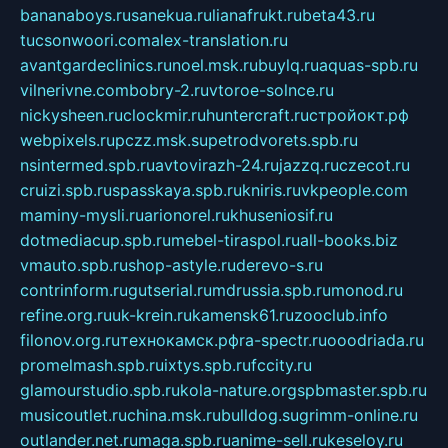
bananaboys.ru
sanekua.ru
lianafrukt.ru
beta43.ru
tucsonwoori.com
alex-translation.ru
avantgardeclinics.ru
noel.msk.ru
buylq.ru
aquas-spb.ru
vilnerivne.com
bobry-2.ru
vtoroe-solnce.ru
nickysheen.ru
clockmir.ru
huntercraft.ru
стройокт.рф
webpixels.ru
pczz.msk.su
petrodvorets.spb.ru
nsintermed.spb.ru
avtovirazh-24.ru
jazzq.ru
czecot.ru
cruizi.spb.ru
spasskaya.spb.ru
kniris.ru
vkpeople.com
maminy-mysli.ru
arionorel.ru
khuseniosif.ru
dotmediacup.spb.ru
mebel-tiraspol.ru
all-books.biz
vmauto.spb.ru
shop-astyle.ru
derevo-s.ru
contrinform.ru
gutserial.ru
mdrussia.spb.ru
monod.ru
refine.org.ru
uk-krein.ru
kamensk61.ru
zooclub.info
filonov.org.ru
технокамск.рф
ra-spectr.ru
ooodriada.ru
promelmash.spb.ru
ixtys.spb.ru
fccity.ru
glamourstudio.spb.ru
kola-nature.org
spbmaster.spb.ru
musicoutlet.ru
china.msk.ru
bulldog.su
grimm-online.ru
outlander.net.ru
maga.spb.ru
anime-sell.ru
keseloy.ru