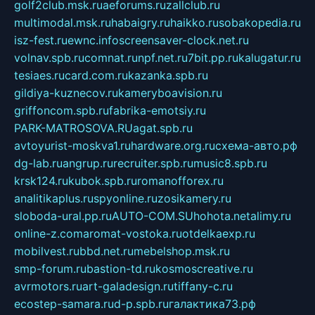
golf2club.msk.ru
aeforums.ru
zallclub.ru
multimodal.msk.ru
habaigry.ru
haikko.ru
sobakopedia.ru
isz-fest.ru
ewnc.info
screensaver-clock.net.ru
volnav.spb.ru
comnat.ru
npf.net.ru
7bit.pp.ru
kalugatur.ru
tesiaes.ru
card.com.ru
kazanka.spb.ru
gildiya-kuznecov.ru
kameryboavision.ru
griffoncom.spb.ru
fabrika-emotsiy.ru
PARK-MATROSOVA.RU
agat.spb.ru
avtoyurist-moskva1.ru
hardware.org.ru
схема-авто.рф
dg-lab.ru
angrup.ru
recruiter.spb.ru
music8.spb.ru
krsk124.ru
kubok.spb.ru
romanofforex.ru
analitikaplus.ru
spyonline.ru
zosikamery.ru
sloboda-ural.pp.ru
AUTO-COM.SU
hohota.net
alimy.ru
online-z.com
aromat-vostoka.ru
otdelkaexp.ru
mobilvest.ru
bbd.net.ru
mebelshop.msk.ru
smp-forum.ru
bastion-td.ru
kosmoscreative.ru
avrmotors.ru
art-galadesign.ru
tiffany-c.ru
ecostep-samara.ru
d-p.spb.ru
галактика73.рф