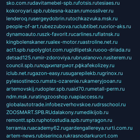
sko.com.ru
davitamebel-spb.ru
fotsis.ru
tesiaes.ru
kokoroyari.spb.ru
blesna-kazan.ru
mossilver.ru
lenderoq.ru
sergeydobrin.ru
tochkazvuka.msk.ru
people-of-art.ru
bezzubova.ru
clubtibet.ru
orior-aks.ru
dynamoauto.ru
szk-favorit.ru
carlines.ru
flatnsk.ru
kingbolenskaner.ru
alex-motor.ru
astroline.net.ru
act1.spb.ru
polyglot.com.ru
gidlipetsk.ru
ooo-driada.ru
detsad125.ru
mir-zdoroviya.ru
bruslanovo.ru
siterem.ru
council.spb.ru
лодкипатриот.рф
kafekolizey.ru
iclub.net.ru
gazon-easy.ru
sugarepilekb.ru
grinox.ru
pylesostineco.ru
msts-ozarenie.ru
kameryjooan.ru
artemovskij.ru
dopler.spb.ru
aid70.ru
metall-perm.ru
ndm.msk.ru
ratingzooshop.ru
apiaccess.ru
globalautotrade.info
bezverhovskoe.ru
drsschool.ru
ZOOSMART.SPB.RU
dalakony.ru
medikijob.ru
remontt.spb.ru
photostudia.spb.ru
myragon.ru
terramia.ru
academy62.ru
gardengallereya.ru
rti.com.ru
artem-news.ru
biserinca.ru
krasnodarkurort.com