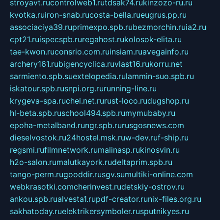
stroyavt.ru
controlweb1.ru
tdsak74.ru
kinzozo-ru.ru
kvotka.ru
iron-snab.ru
costa-bella.ru
eugrus.pp.ru
associaciya39.ru
primexpo.spb.ru
bezmorchin.ru
ia2.ru
cpt21.ru
ispecspb.ru
regahost.ru
kolosok-elita.ru
tae-kwon.ru
consrio.com.ru
insiam.ru
avegainfo.ru
archery161.ru
bigencyclica.ru
vlast16.ru
korru.net
sarmiento.spb.su
extelopedia.ru
lammin-suo.spb.ru
iskatour.spb.ru
snpi.org.ru
running-line.ru
krygeva-spa.ru
chel.net.ru
rust-loco.ru
dugshop.ru
hl-beta.spb.ru
school494.spb.ru
mymubaby.ru
epoha-metalband.ru
ngr.spb.ru
rusgosnews.com
dieselvostok.ru
24hostel.msk.ru
w-dev.ru
f-ship.ru
regsmi.ru
filmnetwork.ru
malinasp.ru
kinosvin.ru
h2o-salon.ru
malutkayork.ru
deltaprim.spb.ru
tango-perm.ru
gooddir.ru
sgv.su
multiki-online.com
webkrasotki.com
cherinvest.ru
detskiy-ostrov.ru
ankou.spb.ru
alvesta1.ru
pdf-creator.ru
nix-files.org.ru
sakhatoday.ru
elektrikersymboler.ru
sputnikyes.ru