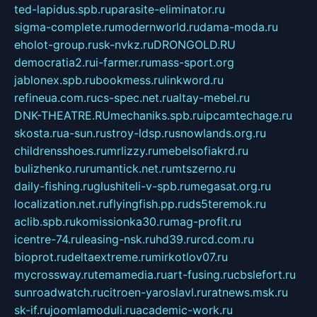
ted-lapidus.spb.ru
parasite-eliminator.ru
sigma-complete.ru
modernworld.ru
dama-moda.ru
eholot-group.ru
sk-nvkz.ru
DRONGOLD.RU
democratia2.ru
i-farmer.ru
mass-sport.org
jablonex.spb.ru
bookmess.ru
linkword.ru
refineua.com.ru
cs-spec.net.ru
altay-mebel.ru
DNK-THEATRE.RU
mechaniks.spb.ru
ipcamtechage.ru
skosta.ru
a-sun.ru
stroy-ldsp.ru
snowlands.org.ru
childrensshoes.ru
mrlizzy.ru
mebelsofiakrd.ru
bulizhenko.ru
rumantick.net.ru
mtszerno.ru
daily-fishing.ru
glushiteli-v-spb.ru
megasat.org.ru
localization.net.ru
flyingfish.pp.ru
ds5teremok.ru
aclib.spb.ru
komissionka30.ru
mag-profit.ru
icentre-74.ru
leasing-nsk.ru
hd39.ru
rcd.com.ru
bioprot.ru
deltaextreme.ru
mirkotlov07.ru
mycrossway.ru
temamedia.ru
art-fusing.ru
cbslefort.ru
sunroadwatch.ru
citroen-yaroslavl.ru
ratnews.msk.ru
sk-if.ru
joomlamoduli.ru
academic-work.ru