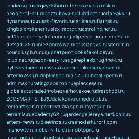
lenderoq.ru
sergeydobrin.ru
tochkazvuka.msk.ru
people-of-art.ru
bezzubova.ru
clubtibet.ru
orior-aks.ru
dynamoauto.ru
szk-favorit.ru
carlines.ru
flatnsk.ru
kingbolenskaner.ru
alex-motor.ru
astroline.net.ru
act1.spb.ru
polyglot.com.ru
gidlipetsk.ru
ooo-driada.ru
detsad125.ru
mir-zdoroviya.ru
bruslanovo.ru
siterem.ru
council.spb.ru
лодкипатриот.рф
kafekolizey.ru
iclub.net.ru
gazon-easy.ru
sugarepilekb.ru
grinox.ru
pylesostineco.ru
msts-ozarenie.ru
kameryjooan.ru
artemovskij.ru
dopler.spb.ru
aid70.ru
metall-perm.ru
ndm.msk.ru
ratingzooshop.ru
apiaccess.ru
globalautotrade.info
bezverhovskoe.ru
drsschool.ru
ZOOSMART.SPB.RU
dalakony.ru
medikijob.ru
remontt.spb.ru
photostudia.spb.ru
myragon.ru
terramia.ru
academy62.ru
gardengallereya.ru
rti.com.ru
artem-news.ru
biserinca.ru
krasnodarkurort.com
imshowtv.ru
mebel-v-tule.ru
mobtopik.ru
pcsecurity.net.ru
tool-sib.ru
multimetrunit.ru
sp-tour.ru