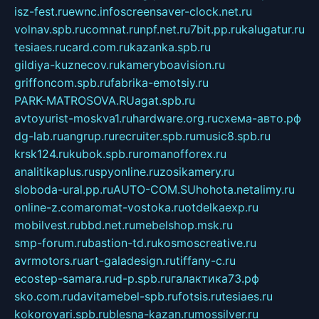
isz-fest.ru
ewnc.info
screensaver-clock.net.ru
volnav.spb.ru
comnat.ru
npf.net.ru
7bit.pp.ru
kalugatur.ru
tesiaes.ru
card.com.ru
kazanka.spb.ru
gildiya-kuznecov.ru
kameryboavision.ru
griffoncom.spb.ru
fabrika-emotsiy.ru
PARK-MATROSOVA.RU
agat.spb.ru
avtoyurist-moskva1.ru
hardware.org.ru
схема-авто.рф
dg-lab.ru
angrup.ru
recruiter.spb.ru
music8.spb.ru
krsk124.ru
kubok.spb.ru
romanofforex.ru
analitikaplus.ru
spyonline.ru
zosikamery.ru
sloboda-ural.pp.ru
AUTO-COM.SU
hohota.net
alimy.ru
online-z.com
aromat-vostoka.ru
otdelkaexp.ru
mobilvest.ru
bbd.net.ru
mebelshop.msk.ru
smp-forum.ru
bastion-td.ru
kosmoscreative.ru
avrmotors.ru
art-galadesign.ru
tiffany-c.ru
ecostep-samara.ru
d-p.spb.ru
галактика73.рф
sko.com.ru
davitamebel-spb.ru
fotsis.ru
tesiaes.ru
kokoroyari.spb.ru
blesna-kazan.ru
mossilver.ru