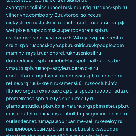
avantgardeclinics.ru
noel.msk.ru
buylq.ru
aquas-spb.ru
vilnerivne.com
bobry-2.ru
vtoroe-solnce.ru
nickysheen.ru
clockmir.ru
huntercraft.ru
стройокт.рф
webpixels.ru
pczz.msk.su
petrodvorets.spb.ru
nsintermed.spb.ru
avtovirazh-24.ru
jazzq.ru
czecot.ru
cruizi.spb.ru
spasskaya.spb.ru
kniris.ru
vkpeople.com
maminy-mysli.ru
arionorel.ru
khuseniosif.ru
dotmediacup.spb.ru
mebel-tiraspol.ru
all-books.biz
vmauto.spb.ru
shop-astyle.ru
derevo-s.ru
contrinform.ru
gutserial.ru
mdrussia.spb.ru
monod.ru
refine.org.ru
uk-krein.ru
kamensk61.ru
zooclub.info
filonov.org.ru
технокамск.рф
ra-spectr.ru
ooodriada.ru
promelmash.spb.ru
ixtys.spb.ru
fccity.ru
glamourstudio.spb.ru
kola-nature.org
spbmaster.spb.ru
musicoutlet.ru
china.msk.ru
bulldog.su
grimm-online.ru
outlander.net.ru
maga.spb.ru
anime-sell.ru
keseloy.ru
газприборсервис.рф
karmin.spb.ru
shekswood.ru