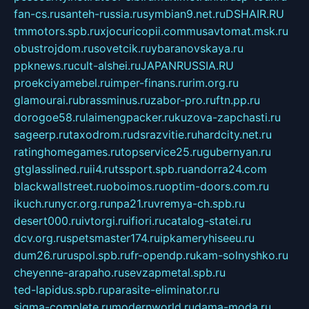
fan-cs.ru
santeh-russia.ru
symbian9.net.ru
DSHAIR.RU
tmmotors.spb.ru
xjocuricopii.com
musavtomat.msk.ru
obustrojdom.ru
sovetcik.ru
ybaranovskaya.ru
ppknews.ru
cult-alshei.ru
JAPANRUSSIA.RU
proekciyamebel.ru
imper-finans.ru
rim.org.ru
glamourai.ru
brassminus.ru
zabor-pro.ru
ftn.pp.ru
dorogoe58.ru
laimengpacker.ru
kuzova-zapchasti.ru
sageerp.ru
taxodrom.ru
dsrazvitie.ru
hardcity.net.ru
ratinghomegames.ru
topservice25.ru
gubernyan.ru
gtglasslined.ru
ii4.ru
tssport.spb.ru
andorra24.com
blackwallstreet.ru
oboimos.ru
optim-doors.com.ru
ikuch.ru
nycr.org.ru
npa21.ru
vremya-ch.spb.ru
desert000.ru
ivtorgi.ru
ifiori.ru
catalog-statei.ru
dcv.org.ru
spetsmaster174.ru
ipkameryhiseeu.ru
dum26.ru
ruspol.spb.ru
fr-opendp.ru
kam-solnyshko.ru
cheyenne-arapaho.ru
sevzapmetal.spb.ru
ted-lapidus.spb.ru
parasite-eliminator.ru
sigma-complete.ru
modernworld.ru
dama-moda.ru