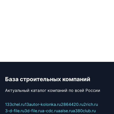
База строительных компаний
Актуальный каталог компаний по всей России
133chel.ru
13autor-kolonka.ru
2864420.ru
2rich.ru
3-d-file.ru
3d-file.ru
a-cdc.ru
aalse.ru
a380club.ru