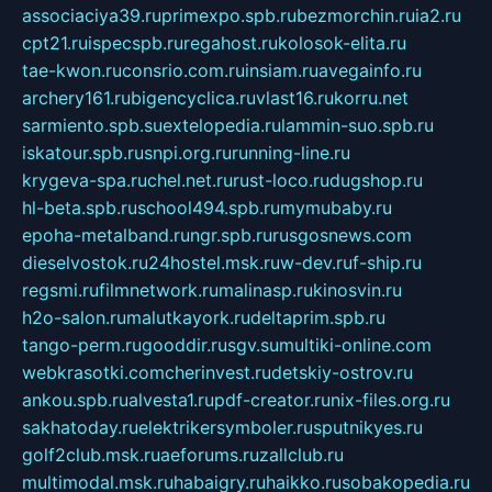
associaciya39.ru
primexpo.spb.ru
bezmorchin.ru
ia2.ru
cpt21.ru
ispecspb.ru
regahost.ru
kolosok-elita.ru
tae-kwon.ru
consrio.com.ru
insiam.ru
avegainfo.ru
archery161.ru
bigencyclica.ru
vlast16.ru
korru.net
sarmiento.spb.su
extelopedia.ru
lammin-suo.spb.ru
iskatour.spb.ru
snpi.org.ru
running-line.ru
krygeva-spa.ru
chel.net.ru
rust-loco.ru
dugshop.ru
hl-beta.spb.ru
school494.spb.ru
mymubaby.ru
epoha-metalband.ru
ngr.spb.ru
rusgosnews.com
dieselvostok.ru
24hostel.msk.ru
w-dev.ru
f-ship.ru
regsmi.ru
filmnetwork.ru
malinasp.ru
kinosvin.ru
h2o-salon.ru
malutkayork.ru
deltaprim.spb.ru
tango-perm.ru
gooddir.ru
sgv.su
multiki-online.com
webkrasotki.com
cherinvest.ru
detskiy-ostrov.ru
ankou.spb.ru
alvesta1.ru
pdf-creator.ru
nix-files.org.ru
sakhatoday.ru
elektrikersymboler.ru
sputnikyes.ru
golf2club.msk.ru
aeforums.ru
zallclub.ru
multimodal.msk.ru
habaigry.ru
haikko.ru
sobakopedia.ru