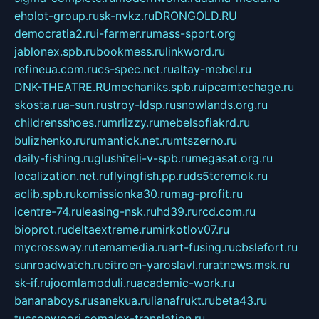
eholot-group.ru
sk-nvkz.ru
DRONGOLD.RU
democratia2.ru
i-farmer.ru
mass-sport.org
jablonex.spb.ru
bookmess.ru
linkword.ru
refineua.com.ru
cs-spec.net.ru
altay-mebel.ru
DNK-THEATRE.RU
mechaniks.spb.ru
ipcamtechage.ru
skosta.ru
a-sun.ru
stroy-ldsp.ru
snowlands.org.ru
childrensshoes.ru
mrlizzy.ru
mebelsofiakrd.ru
bulizhenko.ru
rumantick.net.ru
mtszerno.ru
daily-fishing.ru
glushiteli-v-spb.ru
megasat.org.ru
localization.net.ru
flyingfish.pp.ru
ds5teremok.ru
aclib.spb.ru
komissionka30.ru
mag-profit.ru
icentre-74.ru
leasing-nsk.ru
hd39.ru
rcd.com.ru
bioprot.ru
deltaextreme.ru
mirkotlov07.ru
mycrossway.ru
temamedia.ru
art-fusing.ru
cbslefort.ru
sunroadwatch.ru
citroen-yaroslavl.ru
ratnews.msk.ru
sk-if.ru
joomlamoduli.ru
academic-work.ru
bananaboys.ru
sanekua.ru
lianafrukt.ru
beta43.ru
tucsonwoori.com
alex-translation.ru