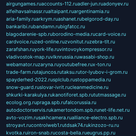
airgungames.ru
accounts-112.ru
adler-jun.ru
adonyev.ru
alfeihavsalnassr.ru
altaipant.ru
argentinamia.ru
aria-family.ru
arkrym.ru
ashanet.ru
belgorod-day.ru
bankaribi.ru
bandamn.ru
bigfatcc.ru
blagodarenie-spb.ru
borodino-media.ru
card-voice.ru
cardvoice.ru
zed-online.ru
zvonitut.ru
zebra-tlt.ru
zarafshan.ru
york-life.ru
vintovoykompressor.ru
vladivostok-map.ru
vlknrussia.ru
wasabi-shop.ru
webamator.ru
zaryna.ru
youtubefree.ru
x-ton.ru
trade-farm.ru
tajuncos.ru
taksu.ru
tor-lyubov-i-grom.ru
spayderhed-2022.ru
splclub.ru
stoppamedia.ru
snow-guard.ru
slovar-ivrit.ru
cleanmedicine.ru
shkurki-karakulya.ru
kanotiforet.spb.ru
tutmassage.ru
ecolog.org.ru
praga.spb.ru
falcorussia.ru
autodoctorservis.ru
kamertondom.spb.ru
net-life.net.ru
avto-vozim.ru
sakhcamera.ru
alliance-electro.spb.ru
stroyavt.ru
controlweb1.ru
tdsak74.ru
kinzozo-ru.ru
kvotka.ru
iron-snab.ru
costa-bella.ru
eugrus.pp.ru