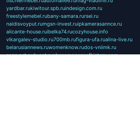
tischlermebel.ru
automall66.ru
mag-vladimir.ru
yardbar.ru
kiwitour.spb.ru
indesign.com.ru
freestylemebel.ru
bany-samara.ru
rsei.ru
naidisvoyput.ru
mgsn-invest.ru
ipkamerasannce.ru
alicante-house.ru
ibelka74.ru
cozyhouse.info
vlkargalev-studio.ru
700mb.ru
figura-ufa.ru
alina-live.ru
belarusiannews.ru
womenknow.ru
dos-vniimk.ru
sega.net.ru
dv.net.ru
phenomenonsofhistory.com
telesputnik.net.ru
wall.pp.ru
pylesosroidmi.ru
gtc-clan.ru
cligs.ru
bibikazap.ru
popova.org.ru
netwhistler.spb.ru
bellvil.ru
bonzon.ru
iss-vladik.ru
defiparis.net.ru
las-gryzas.ru
amku.ru
electednews.spb.ru
feather.org.ru
spar72.ru
tankiigri.ru
dominus.com.ru
ibtree.ru
sanykool.pp.ru
unixlib.org.ru
menatep.spb.ru
gartenterrassen.ru
printeka.ru
skvozilka.com.ru
parkovka-pub.ru
lovemobi.ru
art-ru.ru
emulatorz.com.ru
alucomp.com.ru
tatforum.com.ru
alternativa-profi.ru
dermakler.ru
artsurvey.ru
aredir.ru