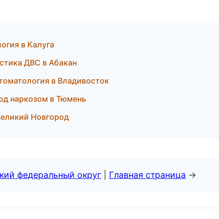
логия в Калуга
остика ДВС в Абакан
стоматология в Владивосток
под наркозом в Тюмень
 Великий Новгород
ский федеральный округ
|
Главная страница
→