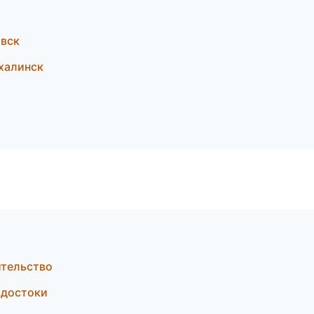
овск
халинск
ительство
одостоки