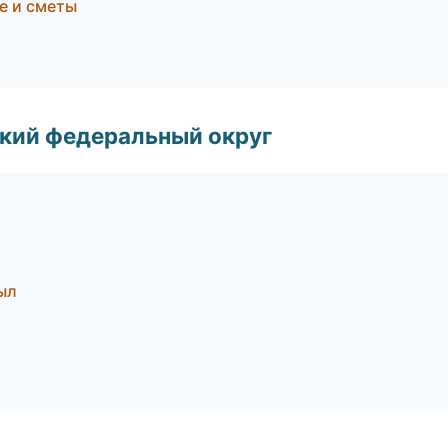
е и сметы
ский федеральный округ
ыл