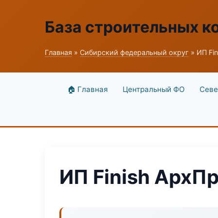
База строительных к
Главная
»
Сибирский федеральный округ
» ИП Fi
🏠 Главная
Центральный ФО
Севе
ИП Finish АрхП