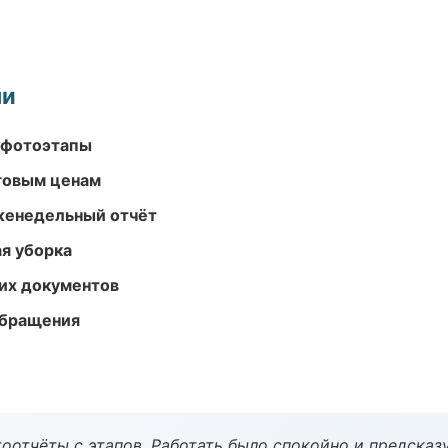
ми
 фотоэтапы
птовым ценам
женедельный отчёт
ая уборка
их документов
обращения
оотчёты с этапов. Работать было спокойно и предсказ