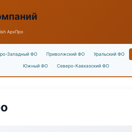
омпаний
nish АрхПро
ро-Западный ФО
Приволжский ФО
Уральский ФО
Южный ФО
Северо-Кавказский ФО
ро