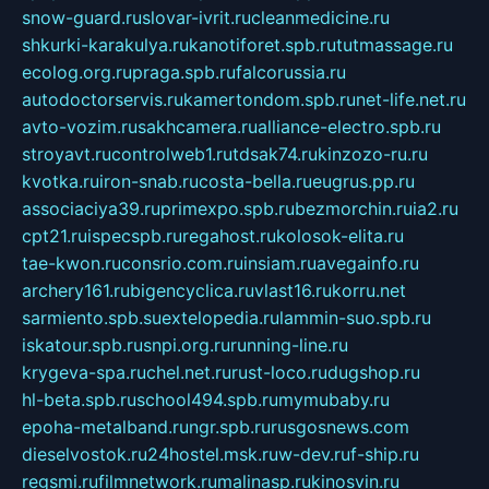
snow-guard.ru
slovar-ivrit.ru
cleanmedicine.ru
shkurki-karakulya.ru
kanotiforet.spb.ru
tutmassage.ru
ecolog.org.ru
praga.spb.ru
falcorussia.ru
autodoctorservis.ru
kamertondom.spb.ru
net-life.net.ru
avto-vozim.ru
sakhcamera.ru
alliance-electro.spb.ru
stroyavt.ru
controlweb1.ru
tdsak74.ru
kinzozo-ru.ru
kvotka.ru
iron-snab.ru
costa-bella.ru
eugrus.pp.ru
associaciya39.ru
primexpo.spb.ru
bezmorchin.ru
ia2.ru
cpt21.ru
ispecspb.ru
regahost.ru
kolosok-elita.ru
tae-kwon.ru
consrio.com.ru
insiam.ru
avegainfo.ru
archery161.ru
bigencyclica.ru
vlast16.ru
korru.net
sarmiento.spb.su
extelopedia.ru
lammin-suo.spb.ru
iskatour.spb.ru
snpi.org.ru
running-line.ru
krygeva-spa.ru
chel.net.ru
rust-loco.ru
dugshop.ru
hl-beta.spb.ru
school494.spb.ru
mymubaby.ru
epoha-metalband.ru
ngr.spb.ru
rusgosnews.com
dieselvostok.ru
24hostel.msk.ru
w-dev.ru
f-ship.ru
regsmi.ru
filmnetwork.ru
malinasp.ru
kinosvin.ru