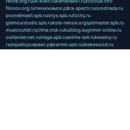
refine.org.ru
uk-krein.ru
kamensk61.ru
zooclub.info
filonov.org.ru
технокамск.рф
ra-spectr.ru
ooodriada.ru
promelmash.spb.ru
ixtys.spb.ru
fccity.ru
glamourstudio.spb.ru
kola-nature.org
spbmaster.spb.ru
musicoutlet.ru
china.msk.ru
bulldog.su
grimm-online.ru
outlander.net.ru
maga.spb.ru
anime-sell.ru
keseloy.ru
газприборсервис.рф
karmin.spb.ru
shekswood.ru
tischlermebel.ru
automall66.ru
mag-vladimir.ru
yardbar.ru
kiwitour.spb.ru
indesign.com.ru
freestylemebel.ru
bany-samara.ru
rsei.ru
naidisvoyput.ru
mgsn-invest.ru
ipkamerasannce.ru
alicante-house.ru
ibelka74.ru
cozyhouse.info
vlkargalev-studio.ru
700mb.ru
figura-ufa.ru
alina-live.ru
belarusiannews.ru
womenknow.ru
dos-vniimk.ru
sega.net.ru
dv.net.ru
phenomenonsofhistory.com
telesputnik.net.ru
wall.pp.ru
pylesosroidmi.ru
gtc-clan.ru
cligs.ru
bibikazap.ru
popova.org.ru
netwhistler.spb.ru
bellvil.ru
bonzon.ru
iss-vladik.ru