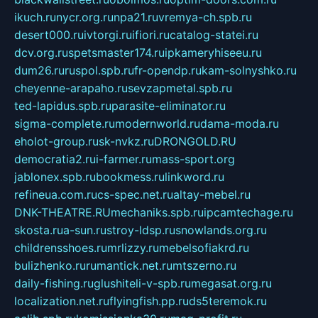
ikuch.ru
nycr.org.ru
npa21.ru
vremya-ch.spb.ru
desert000.ru
ivtorgi.ru
ifiori.ru
catalog-statei.ru
dcv.org.ru
spetsmaster174.ru
ipkameryhiseeu.ru
dum26.ru
ruspol.spb.ru
fr-opendp.ru
kam-solnyshko.ru
cheyenne-arapaho.ru
sevzapmetal.spb.ru
ted-lapidus.spb.ru
parasite-eliminator.ru
sigma-complete.ru
modernworld.ru
dama-moda.ru
eholot-group.ru
sk-nvkz.ru
DRONGOLD.RU
democratia2.ru
i-farmer.ru
mass-sport.org
jablonex.spb.ru
bookmess.ru
linkword.ru
refineua.com.ru
cs-spec.net.ru
altay-mebel.ru
DNK-THEATRE.RU
mechaniks.spb.ru
ipcamtechage.ru
skosta.ru
a-sun.ru
stroy-ldsp.ru
snowlands.org.ru
childrensshoes.ru
mrlizzy.ru
mebelsofiakrd.ru
bulizhenko.ru
rumantick.net.ru
mtszerno.ru
daily-fishing.ru
glushiteli-v-spb.ru
megasat.org.ru
localization.net.ru
flyingfish.pp.ru
ds5teremok.ru