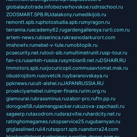
globalautotrade.info
bezverhovskoe.ru
drsschool.ru
ZOOSMART.SPB.RU
dalakony.ru
medikijob.ru
remontt.spb.ru
photostudia.spb.ru
myragon.ru
terramia.ru
academy62.ru
gardengallereya.ru
rti.com.ru
artem-news.ru
biserinca.ru
krasnodarkurort.com
imshowtv.ru
mebel-v-tule.ru
mobtopik.ru
pcsecurity.net.ru
tool-sib.ru
multimetrunit.ru
sp-tour.ru
fan-cs.ru
santeh-russia.ru
symbian9.net.ru
DSHAIR.RU
tmmotors.spb.ru
xjocuricopii.com
musavtomat.msk.ru
obustrojdom.ru
sovetcik.ru
ybaranovskaya.ru
ppknews.ru
cult-alshei.ru
JAPANRUSSIA.RU
proekciyamebel.ru
imper-finans.ru
rim.org.ru
glamourai.ru
brassminus.ru
zabor-pro.ru
ftn.pp.ru
dorogoe58.ru
laimengpacker.ru
kuzova-zapchasti.ru
sageerp.ru
taxodrom.ru
dsrazvitie.ru
hardcity.net.ru
ratinghomegames.ru
topservice25.ru
gubernyan.ru
gtglasslined.ru
ii4.ru
tssport.spb.ru
andorra24.com
blackwallstreet.ru
oboimos.ru
optim-doors.com.ru