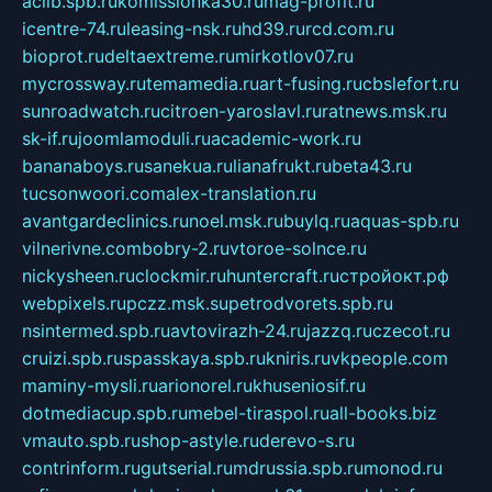
aclib.spb.ru
komissionka30.ru
mag-profit.ru
icentre-74.ru
leasing-nsk.ru
hd39.ru
rcd.com.ru
bioprot.ru
deltaextreme.ru
mirkotlov07.ru
mycrossway.ru
temamedia.ru
art-fusing.ru
cbslefort.ru
sunroadwatch.ru
citroen-yaroslavl.ru
ratnews.msk.ru
sk-if.ru
joomlamoduli.ru
academic-work.ru
bananaboys.ru
sanekua.ru
lianafrukt.ru
beta43.ru
tucsonwoori.com
alex-translation.ru
avantgardeclinics.ru
noel.msk.ru
buylq.ru
aquas-spb.ru
vilnerivne.com
bobry-2.ru
vtoroe-solnce.ru
nickysheen.ru
clockmir.ru
huntercraft.ru
стройокт.рф
webpixels.ru
pczz.msk.su
petrodvorets.spb.ru
nsintermed.spb.ru
avtovirazh-24.ru
jazzq.ru
czecot.ru
cruizi.spb.ru
spasskaya.spb.ru
kniris.ru
vkpeople.com
maminy-mysli.ru
arionorel.ru
khuseniosif.ru
dotmediacup.spb.ru
mebel-tiraspol.ru
all-books.biz
vmauto.spb.ru
shop-astyle.ru
derevo-s.ru
contrinform.ru
gutserial.ru
mdrussia.spb.ru
monod.ru