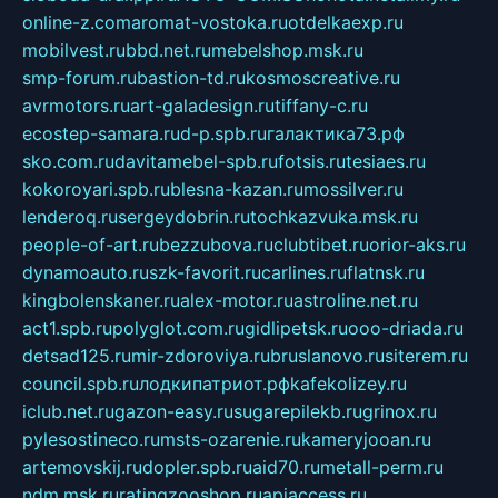
online-z.com
aromat-vostoka.ru
otdelkaexp.ru
mobilvest.ru
bbd.net.ru
mebelshop.msk.ru
smp-forum.ru
bastion-td.ru
kosmoscreative.ru
avrmotors.ru
art-galadesign.ru
tiffany-c.ru
ecostep-samara.ru
d-p.spb.ru
галактика73.рф
sko.com.ru
davitamebel-spb.ru
fotsis.ru
tesiaes.ru
kokoroyari.spb.ru
blesna-kazan.ru
mossilver.ru
lenderoq.ru
sergeydobrin.ru
tochkazvuka.msk.ru
people-of-art.ru
bezzubova.ru
clubtibet.ru
orior-aks.ru
dynamoauto.ru
szk-favorit.ru
carlines.ru
flatnsk.ru
kingbolenskaner.ru
alex-motor.ru
astroline.net.ru
act1.spb.ru
polyglot.com.ru
gidlipetsk.ru
ooo-driada.ru
detsad125.ru
mir-zdoroviya.ru
bruslanovo.ru
siterem.ru
council.spb.ru
лодкипатриот.рф
kafekolizey.ru
iclub.net.ru
gazon-easy.ru
sugarepilekb.ru
grinox.ru
pylesostineco.ru
msts-ozarenie.ru
kameryjooan.ru
artemovskij.ru
dopler.spb.ru
aid70.ru
metall-perm.ru
ndm.msk.ru
ratingzooshop.ru
apiaccess.ru