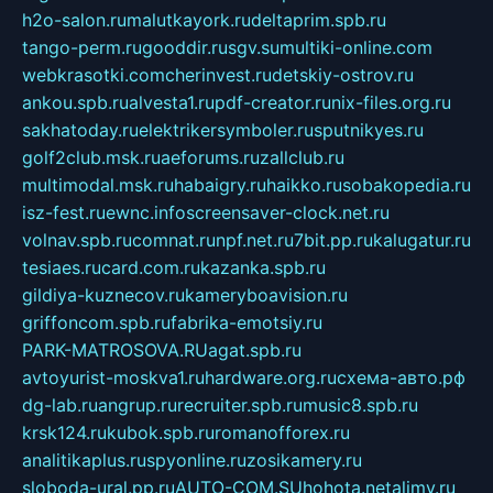
h2o-salon.ru
malutkayork.ru
deltaprim.spb.ru
tango-perm.ru
gooddir.ru
sgv.su
multiki-online.com
webkrasotki.com
cherinvest.ru
detskiy-ostrov.ru
ankou.spb.ru
alvesta1.ru
pdf-creator.ru
nix-files.org.ru
sakhatoday.ru
elektrikersymboler.ru
sputnikyes.ru
golf2club.msk.ru
aeforums.ru
zallclub.ru
multimodal.msk.ru
habaigry.ru
haikko.ru
sobakopedia.ru
isz-fest.ru
ewnc.info
screensaver-clock.net.ru
volnav.spb.ru
comnat.ru
npf.net.ru
7bit.pp.ru
kalugatur.ru
tesiaes.ru
card.com.ru
kazanka.spb.ru
gildiya-kuznecov.ru
kameryboavision.ru
griffoncom.spb.ru
fabrika-emotsiy.ru
PARK-MATROSOVA.RU
agat.spb.ru
avtoyurist-moskva1.ru
hardware.org.ru
схема-авто.рф
dg-lab.ru
angrup.ru
recruiter.spb.ru
music8.spb.ru
krsk124.ru
kubok.spb.ru
romanofforex.ru
analitikaplus.ru
spyonline.ru
zosikamery.ru
sloboda-ural.pp.ru
AUTO-COM.SU
hohota.net
alimy.ru