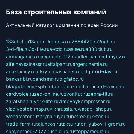
База строительных компаний
Актуальный каталог компаний по всей России
133chel.ru
13autor-kolonka.ru
2864420.ru
2rich.ru
3-d-file.ru
3d-file.ru
a-cdc.ru
aalse.ru
a380club.ru
airgungames.ru
accounts-112.ru
adler-jun.ru
adonyev.ru
alfeihavsalnassr.ru
altaipant.ru
argentinamia.ru
aria-family.ru
arkrym.ru
ashanet.ru
belgorod-day.ru
bankaribi.ru
bandamn.ru
bigfatcc.ru
blagodarenie-spb.ru
borodino-media.ru
card-voice.ru
cardvoice.ru
zed-online.ru
zvonitut.ru
zebra-tlt.ru
zarafshan.ru
york-life.ru
vintovoykompressor.ru
vladivostok-map.ru
vlknrussia.ru
wasabi-shop.ru
webamator.ru
zaryna.ru
youtubefree.ru
x-ton.ru
trade-farm.ru
tajuncos.ru
taksu.ru
tor-lyubov-i-grom.ru
spayderhed-2022.ru
splclub.ru
stoppamedia.ru