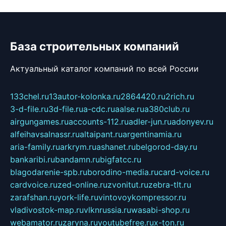
База строительных компаний
Актуальный каталог компаний по всей России
133chel.ru
13autor-kolonka.ru
2864420.ru
2rich.ru
3-d-file.ru
3d-file.ru
a-cdc.ru
aalse.ru
a380club.ru
airgungames.ru
accounts-112.ru
adler-jun.ru
adonyev.ru
alfeihavsalnassr.ru
altaipant.ru
argentinamia.ru
aria-family.ru
arkrym.ru
ashanet.ru
belgorod-day.ru
bankaribi.ru
bandamn.ru
bigfatcc.ru
blagodarenie-spb.ru
borodino-media.ru
card-voice.ru
cardvoice.ru
zed-online.ru
zvonitut.ru
zebra-tlt.ru
zarafshan.ru
york-life.ru
vintovoykompressor.ru
vladivostok-map.ru
vlknrussia.ru
wasabi-shop.ru
webamator.ru
zaryna.ru
youtubefree.ru
x-ton.ru