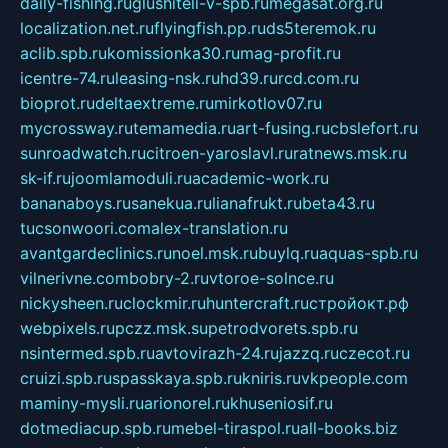
daily-fishing.ru
glushiteli-v-spb.ru
megasat.org.ru
localization.net.ru
flyingfish.pp.ru
ds5teremok.ru
aclib.spb.ru
komissionka30.ru
mag-profit.ru
icentre-74.ru
leasing-nsk.ru
hd39.ru
rcd.com.ru
bioprot.ru
deltaextreme.ru
mirkotlov07.ru
mycrossway.ru
temamedia.ru
art-fusing.ru
cbslefort.ru
sunroadwatch.ru
citroen-yaroslavl.ru
ratnews.msk.ru
sk-if.ru
joomlamoduli.ru
academic-work.ru
bananaboys.ru
sanekua.ru
lianafrukt.ru
beta43.ru
tucsonwoori.com
alex-translation.ru
avantgardeclinics.ru
noel.msk.ru
buylq.ru
aquas-spb.ru
vilnerivne.com
bobry-2.ru
vtoroe-solnce.ru
nickysheen.ru
clockmir.ru
huntercraft.ru
стройокт.рф
webpixels.ru
pczz.msk.su
petrodvorets.spb.ru
nsintermed.spb.ru
avtovirazh-24.ru
jazzq.ru
czecot.ru
cruizi.spb.ru
spasskaya.spb.ru
kniris.ru
vkpeople.com
maminy-mysli.ru
arionorel.ru
khuseniosif.ru
dotmediacup.spb.ru
mebel-tiraspol.ru
all-books.biz