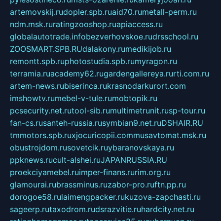
artemovskij.ru
dopler.spb.ru
aid70.ru
metall-perm.ru
ndm.msk.ru
ratingzooshop.ru
apiaccess.ru
globalautotrade.info
bezverhovskoe.ru
drsschool.ru
ZOOSMART.SPB.RU
dalakony.ru
medikijob.ru
remontt.spb.ru
photostudia.spb.ru
myragon.ru
terramia.ru
academy62.ru
gardengallereya.ru
rti.com.ru
artem-news.ru
biserinca.ru
krasnodarkurort.com
imshowtv.ru
mebel-v-tule.ru
mobtopik.ru
pcsecurity.net.ru
tool-sib.ru
multimetrunit.ru
sp-tour.ru
fan-cs.ru
santeh-russia.ru
symbian9.net.ru
DSHAIR.RU
tmmotors.spb.ru
xjocuricopii.com
musavtomat.msk.ru
obustrojdom.ru
sovetcik.ru
ybaranovskaya.ru
ppknews.ru
cult-alshei.ru
JAPANRUSSIA.RU
proekciyamebel.ru
imper-finans.ru
rim.org.ru
glamourai.ru
brassminus.ru
zabor-pro.ru
ftn.pp.ru
dorogoe58.ru
laimengpacker.ru
kuzova-zapchasti.ru
sageerp.ru
taxodrom.ru
dsrazvitie.ru
hardcity.net.ru