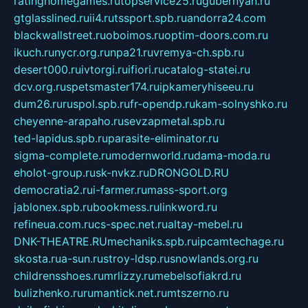
ratinghomegames.ru
topservice25.ru
gubernyan.ru
gtglasslined.ru
ii4.ru
tssport.spb.ru
andorra24.com
blackwallstreet.ru
oboimos.ru
optim-doors.com.ru
ikuch.ru
nycr.org.ru
npa21.ru
vremya-ch.spb.ru
desert000.ru
ivtorgi.ru
ifiori.ru
catalog-statei.ru
dcv.org.ru
spetsmaster174.ru
ipkameryhiseeu.ru
dum26.ru
ruspol.spb.ru
fr-opendp.ru
kam-solnyshko.ru
cheyenne-arapaho.ru
sevzapmetal.spb.ru
ted-lapidus.spb.ru
parasite-eliminator.ru
sigma-complete.ru
modernworld.ru
dama-moda.ru
eholot-group.ru
sk-nvkz.ru
DRONGOLD.RU
democratia2.ru
i-farmer.ru
mass-sport.org
jablonex.spb.ru
bookmess.ru
linkword.ru
refineua.com.ru
cs-spec.net.ru
altay-mebel.ru
DNK-THEATRE.RU
mechaniks.spb.ru
ipcamtechage.ru
skosta.ru
a-sun.ru
stroy-ldsp.ru
snowlands.org.ru
childrensshoes.ru
mrlizzy.ru
mebelsofiakrd.ru
bulizhenko.ru
rumantick.net.ru
mtszerno.ru