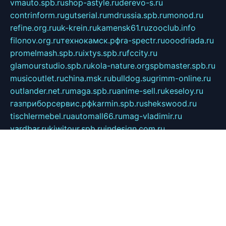
vmauto.spb.ru
shop-astyle.ru
derevo-s.ru
contrinform.ru
gutserial.ru
mdrussia.spb.ru
monod.ru
refine.org.ru
uk-krein.ru
kamensk61.ru
zooclub.info
filonov.org.ru
технокамск.рф
ra-spectr.ru
ooodriada.ru
promelmash.spb.ru
ixtys.spb.ru
fccity.ru
glamourstudio.spb.ru
kola-nature.org
spbmaster.spb.ru
musicoutlet.ru
china.msk.ru
bulldog.su
grimm-online.ru
outlander.net.ru
maga.spb.ru
anime-sell.ru
keseloy.ru
газприборсервис.рф
karmin.spb.ru
shekswood.ru
tischlermebel.ru
automall66.ru
mag-vladimir.ru
yardbar.ru
kiwitour.spb.ru
indesign.com.ru
freestylemebel.ru
bany-samara.ru
rsei.ru
naidisvoyput.ru
mgsn-invest.ru
ipkamerasannce.ru
alicante-house.ru
ibelka74.ru
cozyhouse.info
vlkargalev-studio.ru
700mb.ru
figura-ufa.ru
alina-live.ru
belarusiannews.ru
womenknow.ru
dos-vniimk.ru
sega.net.ru
dv.net.ru
phenomenonsofhistory.com
telesputnik.net.ru
wall.pp.ru
pylesosroidmi.ru