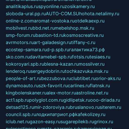
analitikaplus.ru
spyonline.ru
zosikamery.ru
sloboda-ural.pp.ru
AUTO-COM.SU
hohota.net
alimy.ru
online-z.com
aromat-vostoka.ru
otdelkaexp.ru
mobilvest.ru
bbd.net.ru
mebelshop.msk.ru
smp-forum.ru
bastion-td.ru
kosmoscreative.ru
avrmotors.ru
art-galadesign.ru
tiffany-c.ru
ecostep-samara.ru
d-p.spb.ru
галактика73.рф
sko.com.ru
davitamebel-spb.ru
fotsis.ru
tesiaes.ru
kokoroyari.spb.ru
blesna-kazan.ru
mossilver.ru
lenderoq.ru
sergeydobrin.ru
tochkazvuka.msk.ru
people-of-art.ru
bezzubova.ru
clubtibet.ru
orior-aks.ru
dynamoauto.ru
szk-favorit.ru
carlines.ru
flatnsk.ru
kingbolenskaner.ru
alex-motor.ru
astroline.net.ru
act1.spb.ru
polyglot.com.ru
gidlipetsk.ru
ooo-driada.ru
detsad125.ru
mir-zdoroviya.ru
bruslanovo.ru
siterem.ru
council.spb.ru
лодкипатриот.рф
kafekolizey.ru
iclub.net.ru
gazon-easy.ru
sugarepilekb.ru
grinox.ru
pylesostineco.ru
msts-ozarenie.ru
kameryjooan.ru