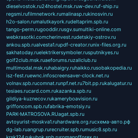
dieselvostok.ru
24hostel.msk.ru
w-dev.ru
f-ship.ru
regsmi.ru
filmnetwork.ru
malinasp.ru
kinosvin.ru
h2o-salon.ru
malutkayork.ru
deltaprim.spb.ru
tango-perm.ru
gooddir.ru
sgv.su
multiki-online.com
webkrasotki.com
cherinvest.ru
detskiy-ostrov.ru
ankou.spb.ru
alvesta1.ru
pdf-creator.ru
nix-files.org.ru
sakhatoday.ru
elektrikersymboler.ru
sputnikyes.ru
golf2club.msk.ru
aeforums.ru
zallclub.ru
multimodal.msk.ru
habaigry.ru
haikko.ru
sobakopedia.ru
isz-fest.ru
ewnc.info
screensaver-clock.net.ru
volnav.spb.ru
comnat.ru
npf.net.ru
7bit.pp.ru
kalugatur.ru
tesiaes.ru
card.com.ru
kazanka.spb.ru
gildiya-kuznecov.ru
kameryboavision.ru
griffoncom.spb.ru
fabrika-emotsiy.ru
PARK-MATROSOVA.RU
agat.spb.ru
avtoyurist-moskva1.ru
hardware.org.ru
схема-авто.рф
dg-lab.ru
angrup.ru
recruiter.spb.ru
music8.spb.ru
krsk124.ru
kubok.spb.ru
romanofforex.ru