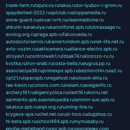
trade-farm.ru
tajuncos.ru
taksu.ru
tor-lyubov-i-grom.ru
spayderhed-2022.ru
splclub.ru
stoppamedia.ru
snow-guard.ru
slovar-ivrit.ru
cleanmedicine.ru
shkurki-karakulya.ru
kanotiforet.spb.ru
tutmassage.ru
ecolog.org.ru
praga.spb.ru
falcorussia.ru
autodoctorservis.ru
kamertondom.spb.ru
net-life.net.ru
avto-vozim.ru
sakhcamera.ru
alliance-electro.spb.ru
stroyavt.ru
controlweb1.ru
tdsak74.ru
kinzozo-ru.ru
kvotka.ru
iron-snab.ru
costa-bella.ru
eugrus.pp.ru
associaciya39.ru
primexpo.spb.ru
bezmorchin.ru
ia2.ru
cpt21.ru
ispecspb.ru
regahost.ru
kolosok-elita.ru
tae-kwon.ru
consrio.com.ru
insiam.ru
avegainfo.ru
archery161.ru
bigencyclica.ru
vlast16.ru
korru.net
sarmiento.spb.su
extelopedia.ru
lammin-suo.spb.ru
iskatour.spb.ru
snpi.org.ru
running-line.ru
krygeva-spa.ru
chel.net.ru
rust-loco.ru
dugshop.ru
hl-beta.spb.ru
school494.spb.ru
mymubaby.ru
epoha-metalband.ru
ngr.spb.ru
rusgosnews.com